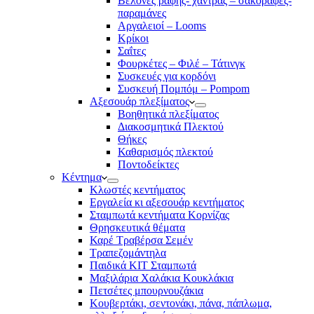
Βελόνες ραφής- χάντρας – σακοράφες-
παραμάνες
Αργαλειοί – Looms
Κρίκοι
Σαΐτες
Φουρκέτες – Φιλέ – Τάτινγκ
Συσκευές για κορδόνι
Συσκευή Πομπόμ – Pompom
Αξεσουάρ πλεξίματος
Βοηθητικά πλεξίματος
Διακοσμητικά Πλεκτού
Θήκες
Καθαρισμός πλεκτού
Ποντοδείκτες
Κέντημα
Κλωστές κεντήματος
Eργαλεία κι αξεσουάρ κεντήματος
Σταμπωτά κεντήματα Κορνίζας
Θρησκευτικά θέματα
Καρέ Τραβέρσα Σεμέν
Τραπεζομάντηλα
Παιδικά KIT Σταμπωτά
Μαξιλάρια Χαλάκια Κουκλάκια
Πετσέτες μπουρνουζάκια
Κουβερτάκι, σεντονάκι, πάνα, πάπλωμα,