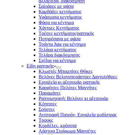
αλλαξιέρα, διακόσμηση
Σαλιάρες με φάσα
Καμβάδες κεντήματος
Υφάσματα κεντήματος
Φάσα για κέντημα
Χάντρες Κεντήματος
Τρέσες κεντήματος/ραπτικής
Ποτηρόπανα με φάσα
Τσάντα Juta για κέντημα
Τελάρα κεντήματος
Τελάρα διακόσμησης
Σχέδια για κέντημα
Είδη ραπτικής
Κλωστές Μπομπίνες Θήκες
Βελόνες Βελονοπεράστρες Δαχτυλήθρες
Εργαλεία κι αξεσουάρ ραπτικής
Καρφίτσες Πελότες Μαγνήτες
Παραμάνες
Ραπτομηχανή: Βελόνες κι αξεσουάρ
Κόπιτσες
Σούστες
Αντιγραφή Πατρόν, Εργαλεία μοδίστρας
Τρουκς
Κορδέλες, κρόσσια
Λάστιχα Στρίφωμα Μανσέτες