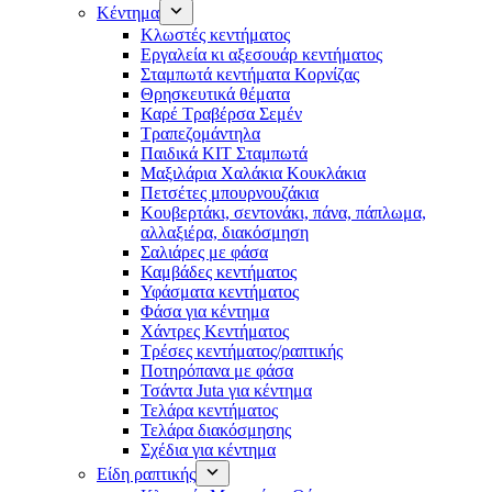
Κέντημα
Κλωστές κεντήματος
Eργαλεία κι αξεσουάρ κεντήματος
Σταμπωτά κεντήματα Κορνίζας
Θρησκευτικά θέματα
Καρέ Τραβέρσα Σεμέν
Τραπεζομάντηλα
Παιδικά KIT Σταμπωτά
Μαξιλάρια Χαλάκια Κουκλάκια
Πετσέτες μπουρνουζάκια
Κουβερτάκι, σεντονάκι, πάνα, πάπλωμα,
αλλαξιέρα, διακόσμηση
Σαλιάρες με φάσα
Καμβάδες κεντήματος
Υφάσματα κεντήματος
Φάσα για κέντημα
Χάντρες Κεντήματος
Τρέσες κεντήματος/ραπτικής
Ποτηρόπανα με φάσα
Τσάντα Juta για κέντημα
Τελάρα κεντήματος
Τελάρα διακόσμησης
Σχέδια για κέντημα
Είδη ραπτικής