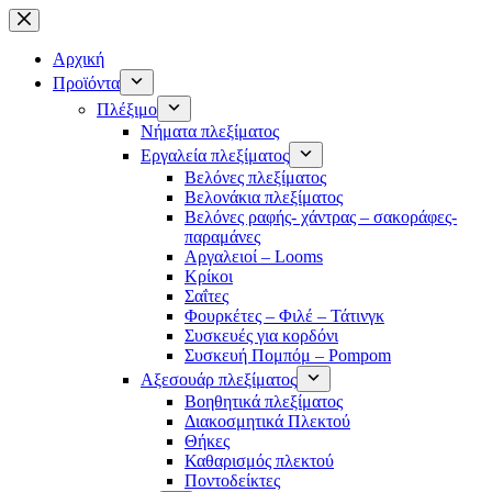
Μετάβαση
στο
περιεχόμενο
Αρχική
Προϊόντα
Πλέξιμο
Νήματα πλεξίματος
Εργαλεία πλεξίματος
Βελόνες πλεξίματος
Βελονάκια πλεξίματος
Βελόνες ραφής- χάντρας – σακοράφες-
παραμάνες
Αργαλειοί – Looms
Κρίκοι
Σαΐτες
Φουρκέτες – Φιλέ – Τάτινγκ
Συσκευές για κορδόνι
Συσκευή Πομπόμ – Pompom
Αξεσουάρ πλεξίματος
Βοηθητικά πλεξίματος
Διακοσμητικά Πλεκτού
Θήκες
Καθαρισμός πλεκτού
Ποντοδείκτες