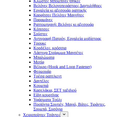
Κλωστές Μπομπίνες Θήκες
Βελόνες Βελονοπεράστρες Δαχτυλήθρες
Εργαλεία κι αξεσουάρ ραπτικής
Καρφίτσες Πελότες Μαγνήτες
Παραμάνες
Ραπτομηχανή: Βελόνες κι αξεσουάρ
Κόπιτσες
Σούστες
Αντιγραφή Πατρόν, Εργαλεία μοδίστρας
Τρουκς
Κορδέλες, κρόσσια
Λάστιχα Στρίφωμα Μανσέτες
Μπαλώματα
Mοτίφ
Βέλκρο (Hook and Loop Fastener)
Φερμουάρ
Τρέσα ραπτ/κεντ
Δαντέλες
Κουμπιά
Κασελάκια, ΣΕΤ ταξιδιού
Είδη κουρτίνας
Υφάσματα Τούλι
Προϊόντα Σουτιέν, Μαγιό, Βάτες, Τιράντες,
Σουμπά, Σοσόνια
Χειροποίητες Τσάντες