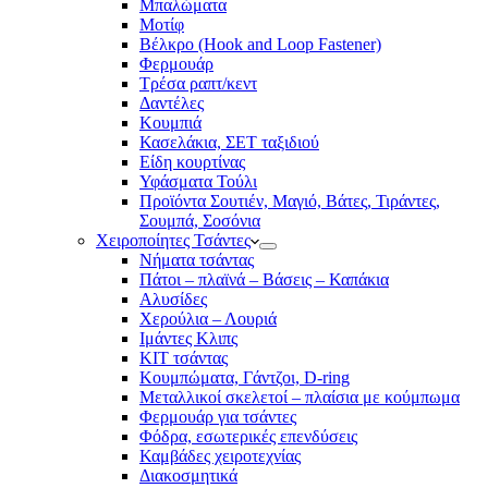
Μπαλώματα
Mοτίφ
Βέλκρο (Hook and Loop Fastener)
Φερμουάρ
Τρέσα ραπτ/κεντ
Δαντέλες
Κουμπιά
Κασελάκια, ΣΕΤ ταξιδιού
Είδη κουρτίνας
Υφάσματα Τούλι
Προϊόντα Σουτιέν, Μαγιό, Βάτες, Τιράντες,
Σουμπά, Σοσόνια
Χειροποίητες Τσάντες
Νήματα τσάντας
Πάτοι – πλαϊνά – Βάσεις – Καπάκια
Αλυσίδες
Χερούλια – Λουριά
Ιμάντες Κλιπς
ΚΙΤ τσάντας
Κουμπώματα, Γάντζοι, D-ring
Μεταλλικοί σκελετοί – πλαίσια με κούμπωμα
Φερμουάρ για τσάντες
Φόδρα, εσωτερικές επενδύσεις
Καμβάδες χειροτεχνίας
Διακοσμητικά