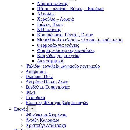
Νήματα τσάντας
Πάτοι – πλαϊνά – Βάσεις – Καπάκια
Αλυσίδες
Χερούλια – Λουριά
Ιμάντες Κλιπς
ΚΙΤ τσάντας
Κουμπώματα, Γάντζοι, D-ring
Μεταλλικοί σκελετοί – πλαίσια με κούμπωμα
Φερμουάρ για τσάντες
Φόδρα, εσωτερικές επενδύσεις
Καμβάδες χειροτεχνίας
Διακοσμητικά
Ψαλίδια, εργαλεία μανικιούρ πεντικιούρ
Amigurumi
Diamond Dotz
Αγκράφα Πόρπη Ζώνη
Σανδάλια, Εσπαντρίγιες
Φέλτ
Περιοδικά
Κλωστές Φλος για βάψιμο αυγών
Εποχές
Φθινόπωρο-Χειμώνας
Άνοιξη Καλοκαίρι
Χριστούγεννα/Πάσχα