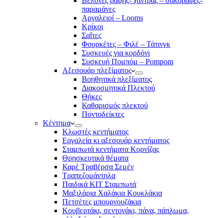
Βελόνες ραφής- χάντρας – σακοράφες-
παραμάνες
Αργαλειοί – Looms
Κρίκοι
Σαΐτες
Φουρκέτες – Φιλέ – Τάτινγκ
Συσκευές για κορδόνι
Συσκευή Πομπόμ – Pompom
Αξεσουάρ πλεξίματος
Βοηθητικά πλεξίματος
Διακοσμητικά Πλεκτού
Θήκες
Καθαρισμός πλεκτού
Ποντοδείκτες
Κέντημα
Κλωστές κεντήματος
Eργαλεία κι αξεσουάρ κεντήματος
Σταμπωτά κεντήματα Κορνίζας
Θρησκευτικά θέματα
Καρέ Τραβέρσα Σεμέν
Τραπεζομάντηλα
Παιδικά KIT Σταμπωτά
Μαξιλάρια Χαλάκια Κουκλάκια
Πετσέτες μπουρνουζάκια
Κουβερτάκι, σεντονάκι, πάνα, πάπλωμα,