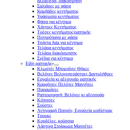
αλλαξιέρα, διακόσμηση
Σαλιάρες με φάσα
Καμβάδες κεντήματος
Υφάσματα κεντήματος
Φάσα για κέντημα
Χάντρες Κεντήματος
Τρέσες κεντήματος/ραπτικής
Ποτηρόπανα με φάσα
Τσάντα Juta για κέντημα
Τελάρα κεντήματος
Τελάρα διακόσμησης
Σχέδια για κέντημα
Είδη ραπτικής
Κλωστές Μπομπίνες Θήκες
Βελόνες Βελονοπεράστρες Δαχτυλήθρες
Εργαλεία κι αξεσουάρ ραπτικής
Καρφίτσες Πελότες Μαγνήτες
Παραμάνες
Ραπτομηχανή: Βελόνες κι αξεσουάρ
Κόπιτσες
Σούστες
Αντιγραφή Πατρόν, Εργαλεία μοδίστρας
Τρουκς
Κορδέλες, κρόσσια
Λάστιχα Στρίφωμα Μανσέτες