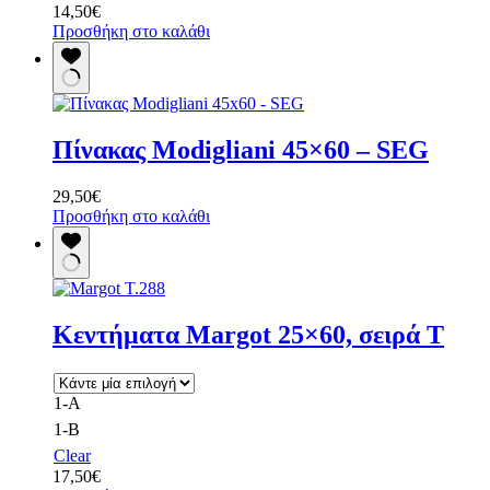
14,50
€
επιλεγούν
Προσθήκη στο καλάθι
στη
σελίδα
του
προϊόντος
Πίνακας Modigliani 45×60 – SEG
29,50
€
Προσθήκη στο καλάθι
Κεντήματα Margot 25×60, σειρά Τ
1-Α
1-B
Clear
17,50
€