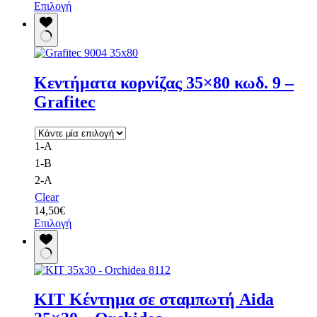
Αυτό
Επιλογή
το
προϊόν
έχει
πολλαπλές
παραλλαγές.
Κεντήματα κορνίζας 35×80 κωδ. 9 –
Οι
επιλογές
Grafitec
μπορούν
να
επιλεγούν
στη
1-Α
σελίδα
1-B
του
2-A
προϊόντος
Clear
14,50
€
Αυτό
Επιλογή
το
προϊόν
έχει
πολλαπλές
παραλλαγές.
KIT Κέντημα σε σταμπωτή Aida
Οι
επιλογές