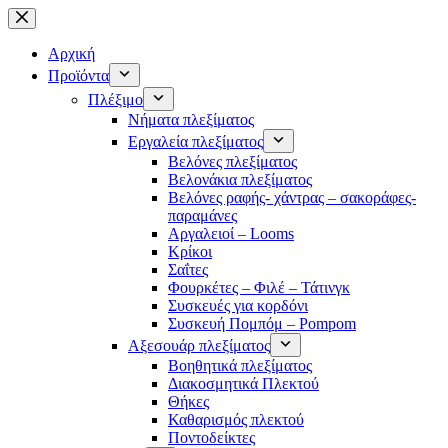
Μετάβαση
στο
περιεχόμενο
Αρχική
Προϊόντα
Πλέξιμο
Νήματα πλεξίματος
Εργαλεία πλεξίματος
Βελόνες πλεξίματος
Βελονάκια πλεξίματος
Βελόνες ραφής- χάντρας – σακοράφες-
παραμάνες
Αργαλειοί – Looms
Κρίκοι
Σαΐτες
Φουρκέτες – Φιλέ – Τάτινγκ
Συσκευές για κορδόνι
Συσκευή Πομπόμ – Pompom
Αξεσουάρ πλεξίματος
Βοηθητικά πλεξίματος
Διακοσμητικά Πλεκτού
Θήκες
Καθαρισμός πλεκτού
Ποντοδείκτες