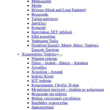
Μπαλώματα
Mοτίφ
Βέλκρο (Hook and Loop Fastener)
Φερμουάρ
Τρέσα ραπτ/κεντ
Δαντέλες
Κουμπιά
Κασελάκια, ΣΕΤ ταξιδιού
Είδη κουρτίνας
Υφάσματα Τούλι
Προϊόντα Σουτιέν, Μαγιό, Βάτες, Τιράντες,
Σουμπά, Σοσόνια
Χειροποίητες Τσάντες
Νήματα τσάντας
Πάτοι – πλαϊνά – Βάσεις – Καπάκια
Αλυσίδες
Χερούλια – Λουριά
Ιμάντες Κλιπς
ΚΙΤ τσάντας
Κουμπώματα, Γάντζοι, D-ring
Μεταλλικοί σκελετοί – πλαίσια με κούμπωμα
Φερμουάρ για τσάντες
Φόδρα, εσωτερικές επενδύσεις
Καμβάδες χειροτεχνίας
Διακοσμητικά