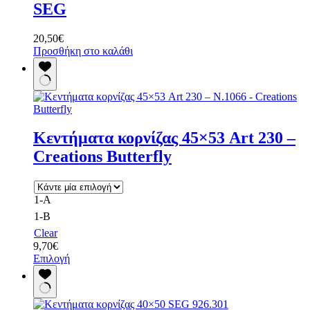
επιλογές
SEG
μπορούν
να
20,50
€
επιλεγούν
Προσθήκη στο καλάθι
στη
σελίδα
του
προϊόντος
Κεντήματα κορνίζας 45×53 Art 230 –
Creations Butterfly
1-Α
1-B
Clear
9,70
€
Αυτό
Επιλογή
το
προϊόν
έχει
πολλαπλές