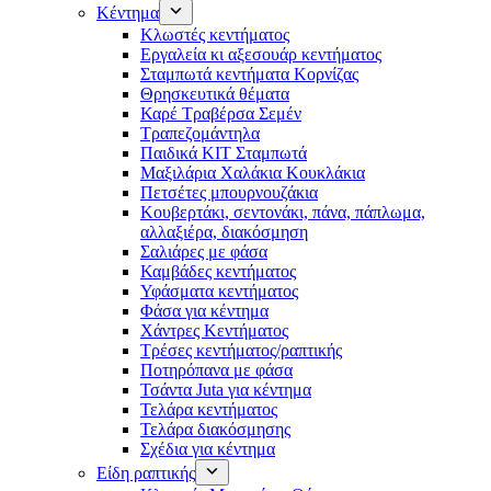
Κέντημα
Κλωστές κεντήματος
Eργαλεία κι αξεσουάρ κεντήματος
Σταμπωτά κεντήματα Κορνίζας
Θρησκευτικά θέματα
Καρέ Τραβέρσα Σεμέν
Τραπεζομάντηλα
Παιδικά KIT Σταμπωτά
Μαξιλάρια Χαλάκια Κουκλάκια
Πετσέτες μπουρνουζάκια
Κουβερτάκι, σεντονάκι, πάνα, πάπλωμα,
αλλαξιέρα, διακόσμηση
Σαλιάρες με φάσα
Καμβάδες κεντήματος
Υφάσματα κεντήματος
Φάσα για κέντημα
Χάντρες Κεντήματος
Τρέσες κεντήματος/ραπτικής
Ποτηρόπανα με φάσα
Τσάντα Juta για κέντημα
Τελάρα κεντήματος
Τελάρα διακόσμησης
Σχέδια για κέντημα
Είδη ραπτικής