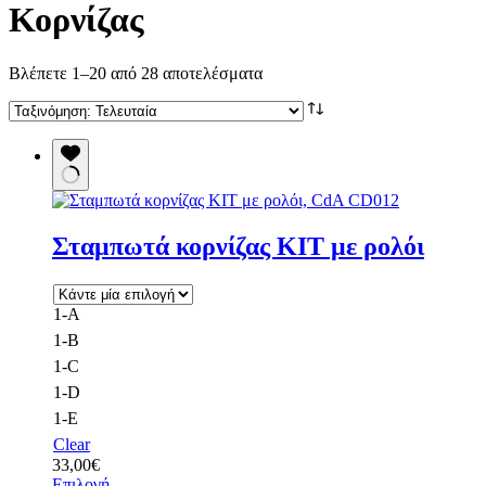
Κορνίζας
Sorted
Βλέπετε 1–20 από 28 αποτελέσματα
by
latest
Σταμπωτά κορνίζας ΚΙΤ με ρολόι
1-Α
1-B
1-C
1-D
1-E
Clear
33,00
€
Αυτό
Επιλογή