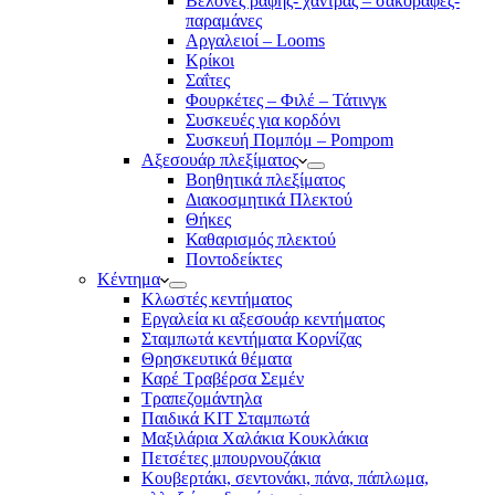
Βελόνες ραφής- χάντρας – σακοράφες-
παραμάνες
Αργαλειοί – Looms
Κρίκοι
Σαΐτες
Φουρκέτες – Φιλέ – Τάτινγκ
Συσκευές για κορδόνι
Συσκευή Πομπόμ – Pompom
Αξεσουάρ πλεξίματος
Βοηθητικά πλεξίματος
Διακοσμητικά Πλεκτού
Θήκες
Καθαρισμός πλεκτού
Ποντοδείκτες
Κέντημα
Κλωστές κεντήματος
Eργαλεία κι αξεσουάρ κεντήματος
Σταμπωτά κεντήματα Κορνίζας
Θρησκευτικά θέματα
Καρέ Τραβέρσα Σεμέν
Τραπεζομάντηλα
Παιδικά KIT Σταμπωτά
Μαξιλάρια Χαλάκια Κουκλάκια
Πετσέτες μπουρνουζάκια
Κουβερτάκι, σεντονάκι, πάνα, πάπλωμα,