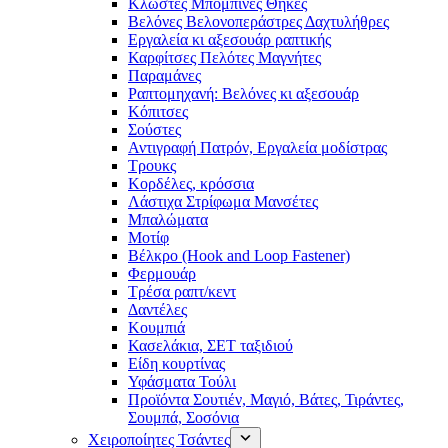
Κλωστές Μπομπίνες Θήκες
Βελόνες Βελονοπεράστρες Δαχτυλήθρες
Εργαλεία κι αξεσουάρ ραπτικής
Καρφίτσες Πελότες Μαγνήτες
Παραμάνες
Ραπτομηχανή: Βελόνες κι αξεσουάρ
Κόπιτσες
Σούστες
Αντιγραφή Πατρόν, Εργαλεία μοδίστρας
Τρουκς
Κορδέλες, κρόσσια
Λάστιχα Στρίφωμα Μανσέτες
Μπαλώματα
Mοτίφ
Βέλκρο (Hook and Loop Fastener)
Φερμουάρ
Τρέσα ραπτ/κεντ
Δαντέλες
Κουμπιά
Κασελάκια, ΣΕΤ ταξιδιού
Είδη κουρτίνας
Υφάσματα Τούλι
Προϊόντα Σουτιέν, Μαγιό, Βάτες, Τιράντες,
Σουμπά, Σοσόνια
Χειροποίητες Τσάντες