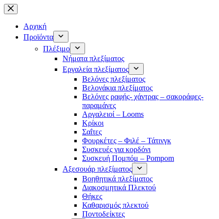
Μετάβαση
στο
περιεχόμενο
Αρχική
Προϊόντα
Πλέξιμο
Νήματα πλεξίματος
Εργαλεία πλεξίματος
Βελόνες πλεξίματος
Βελονάκια πλεξίματος
Βελόνες ραφής- χάντρας – σακοράφες-
παραμάνες
Αργαλειοί – Looms
Κρίκοι
Σαΐτες
Φουρκέτες – Φιλέ – Τάτινγκ
Συσκευές για κορδόνι
Συσκευή Πομπόμ – Pompom
Αξεσουάρ πλεξίματος
Βοηθητικά πλεξίματος
Διακοσμητικά Πλεκτού
Θήκες
Καθαρισμός πλεκτού
Ποντοδείκτες