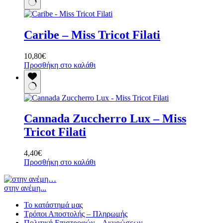
έχει
πολλαπλές
παραλλαγές.
Caribe – Miss Tricot Filati
Οι
επιλογές
μπορούν
10,80
€
να
Προσθήκη στο καλάθι
επιλεγούν
στη
σελίδα
του
προϊόντος
Cannada Zuccherro Lux – Miss
Tricot Filati
4,40
€
Προσθήκη στο καλάθι
στην ανέμη...
Το κατάστημά μας
Τρόποι Αποστολής – Πληρωμής
Πολιτική Επιστροφών – Ακυρώσεων