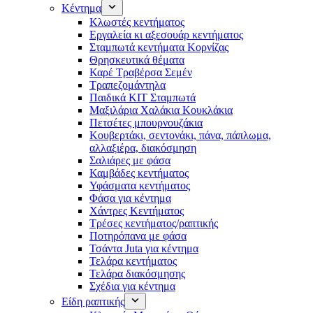
Κέντημα
Κλωστές κεντήματος
Eργαλεία κι αξεσουάρ κεντήματος
Σταμπωτά κεντήματα Κορνίζας
Θρησκευτικά θέματα
Καρέ Τραβέρσα Σεμέν
Τραπεζομάντηλα
Παιδικά KIT Σταμπωτά
Μαξιλάρια Χαλάκια Κουκλάκια
Πετσέτες μπουρνουζάκια
Κουβερτάκι, σεντονάκι, πάνα, πάπλωμα,
αλλαξιέρα, διακόσμηση
Σαλιάρες με φάσα
Καμβάδες κεντήματος
Υφάσματα κεντήματος
Φάσα για κέντημα
Χάντρες Κεντήματος
Τρέσες κεντήματος/ραπτικής
Ποτηρόπανα με φάσα
Τσάντα Juta για κέντημα
Τελάρα κεντήματος
Τελάρα διακόσμησης
Σχέδια για κέντημα
Είδη ραπτικής