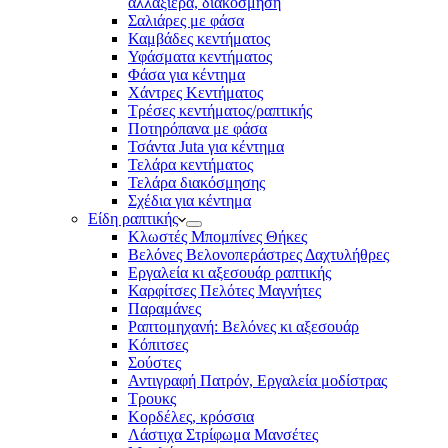
αλλαξιέρα, διακόσμηση
Σαλιάρες με φάσα
Καμβάδες κεντήματος
Υφάσματα κεντήματος
Φάσα για κέντημα
Χάντρες Κεντήματος
Τρέσες κεντήματος/ραπτικής
Ποτηρόπανα με φάσα
Τσάντα Juta για κέντημα
Τελάρα κεντήματος
Τελάρα διακόσμησης
Σχέδια για κέντημα
Είδη ραπτικής
Κλωστές Μπομπίνες Θήκες
Βελόνες Βελονοπεράστρες Δαχτυλήθρες
Εργαλεία κι αξεσουάρ ραπτικής
Καρφίτσες Πελότες Μαγνήτες
Παραμάνες
Ραπτομηχανή: Βελόνες κι αξεσουάρ
Κόπιτσες
Σούστες
Αντιγραφή Πατρόν, Εργαλεία μοδίστρας
Τρουκς
Κορδέλες, κρόσσια
Λάστιχα Στρίφωμα Μανσέτες