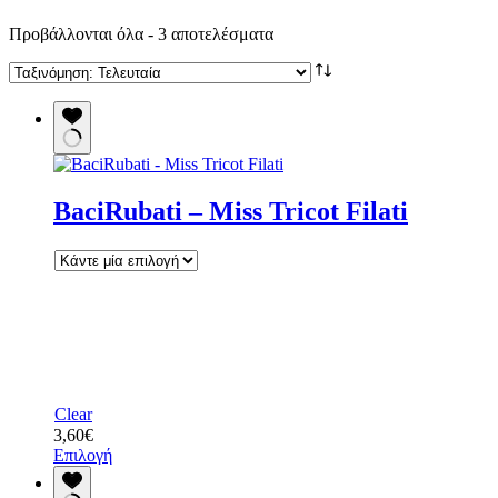
Sorted
Προβάλλονται όλα - 3 αποτελέσματα
by
latest
BaciRubati – Miss Tricot Filati
Clear
3,60
€
Αυτό
Επιλογή
το
προϊόν