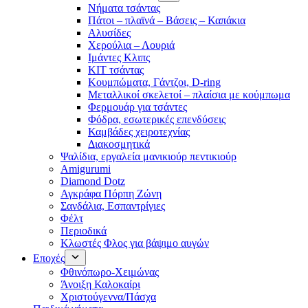
Νήματα τσάντας
Πάτοι – πλαϊνά – Βάσεις – Καπάκια
Αλυσίδες
Χερούλια – Λουριά
Ιμάντες Κλιπς
ΚΙΤ τσάντας
Κουμπώματα, Γάντζοι, D-ring
Μεταλλικοί σκελετοί – πλαίσια με κούμπωμα
Φερμουάρ για τσάντες
Φόδρα, εσωτερικές επενδύσεις
Καμβάδες χειροτεχνίας
Διακοσμητικά
Ψαλίδια, εργαλεία μανικιούρ πεντικιούρ
Amigurumi
Diamond Dotz
Αγκράφα Πόρπη Ζώνη
Σανδάλια, Εσπαντρίγιες
Φέλτ
Περιοδικά
Κλωστές Φλος για βάψιμο αυγών
Εποχές
Φθινόπωρο-Χειμώνας
Άνοιξη Καλοκαίρι
Χριστούγεννα/Πάσχα