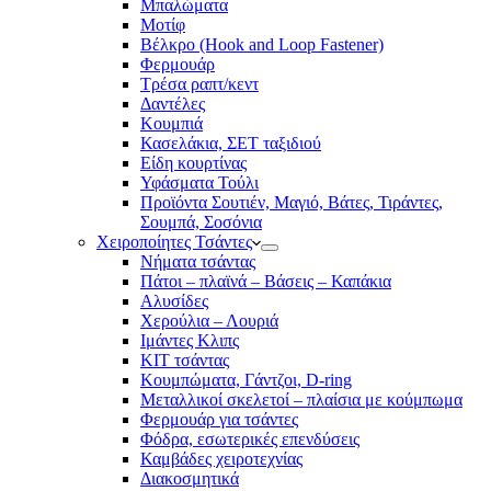
Μπαλώματα
Mοτίφ
Βέλκρο (Hook and Loop Fastener)
Φερμουάρ
Τρέσα ραπτ/κεντ
Δαντέλες
Κουμπιά
Κασελάκια, ΣΕΤ ταξιδιού
Είδη κουρτίνας
Υφάσματα Τούλι
Προϊόντα Σουτιέν, Μαγιό, Βάτες, Τιράντες,
Σουμπά, Σοσόνια
Χειροποίητες Τσάντες
Νήματα τσάντας
Πάτοι – πλαϊνά – Βάσεις – Καπάκια
Αλυσίδες
Χερούλια – Λουριά
Ιμάντες Κλιπς
ΚΙΤ τσάντας
Κουμπώματα, Γάντζοι, D-ring
Μεταλλικοί σκελετοί – πλαίσια με κούμπωμα
Φερμουάρ για τσάντες
Φόδρα, εσωτερικές επενδύσεις
Καμβάδες χειροτεχνίας
Διακοσμητικά