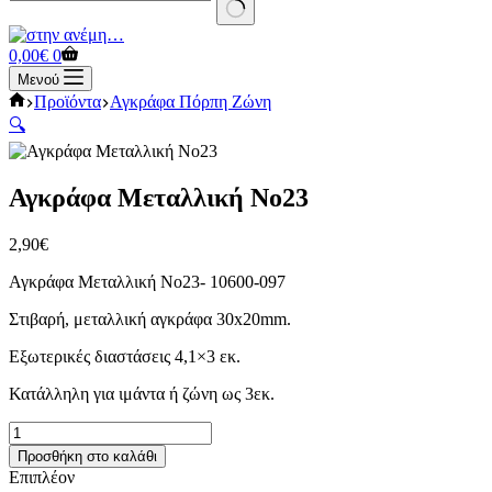
No
results
Καλάθι
0,00
€
0
Αγορών
Μενού
Αρχική
Προϊόντα
Αγκράφα Πόρπη Ζώνη
σελίδα
🔍
Αγκράφα Μεταλλική Νο23
2,90
€
Αγκράφα Μεταλλική Νο23- 10600-097
Στιβαρή, μεταλλική αγκράφα 30x20mm.
Εξωτερικές διαστάσεις 4,1×3 εκ.
Κατάλληλη για ιμάντα ή ζώνη ως 3εκ.
Αγκράφα
Μεταλλική
Προσθήκη στο καλάθι
Νο23
Επιπλέον
ποσότητα