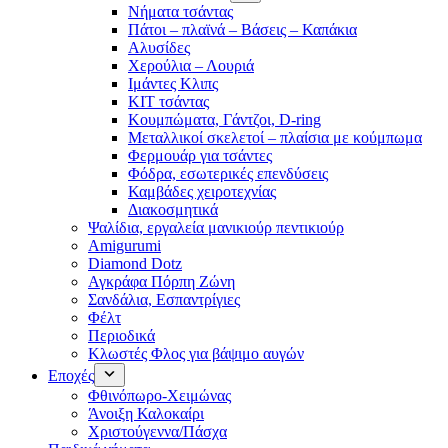
Νήματα τσάντας
Πάτοι – πλαϊνά – Βάσεις – Καπάκια
Αλυσίδες
Χερούλια – Λουριά
Ιμάντες Κλιπς
ΚΙΤ τσάντας
Κουμπώματα, Γάντζοι, D-ring
Μεταλλικοί σκελετοί – πλαίσια με κούμπωμα
Φερμουάρ για τσάντες
Φόδρα, εσωτερικές επενδύσεις
Καμβάδες χειροτεχνίας
Διακοσμητικά
Ψαλίδια, εργαλεία μανικιούρ πεντικιούρ
Amigurumi
Diamond Dotz
Αγκράφα Πόρπη Ζώνη
Σανδάλια, Εσπαντρίγιες
Φέλτ
Περιοδικά
Κλωστές Φλος για βάψιμο αυγών
Εποχές
Φθινόπωρο-Χειμώνας
Άνοιξη Καλοκαίρι
Χριστούγεννα/Πάσχα