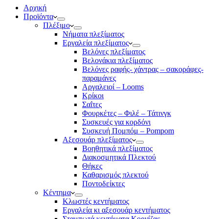
Αρχική
Προϊόντα
Πλέξιμο
Νήματα πλεξίματος
Εργαλεία πλεξίματος
Βελόνες πλεξίματος
Βελονάκια πλεξίματος
Βελόνες ραφής- χάντρας – σακοράφες-
παραμάνες
Αργαλειοί – Looms
Κρίκοι
Σαΐτες
Φουρκέτες – Φιλέ – Τάτινγκ
Συσκευές για κορδόνι
Συσκευή Πομπόμ – Pompom
Αξεσουάρ πλεξίματος
Βοηθητικά πλεξίματος
Διακοσμητικά Πλεκτού
Θήκες
Καθαρισμός πλεκτού
Ποντοδείκτες
Κέντημα
Κλωστές κεντήματος
Eργαλεία κι αξεσουάρ κεντήματος
Σταμπωτά κεντήματα Κορνίζας