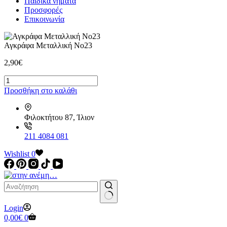
Παιδικά νήματα
Προσφορές
Επικοινωνία
Αγκράφα Μεταλλική Νο23
2,90
€
Αγκράφα
Μεταλλική
Προσθήκη στο καλάθι
Νο23
ποσότητα
Φιλοκτήτου 87, Ίλιον
211 4084 081
Wishlist
0
No
Login
results
Καλάθι
0,00
€
0
Αγορών