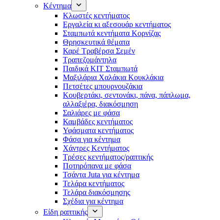
Κέντημα
Κλωστές κεντήματος
Eργαλεία κι αξεσουάρ κεντήματος
Σταμπωτά κεντήματα Κορνίζας
Θρησκευτικά θέματα
Καρέ Τραβέρσα Σεμέν
Τραπεζομάντηλα
Παιδικά KIT Σταμπωτά
Μαξιλάρια Χαλάκια Κουκλάκια
Πετσέτες μπουρνουζάκια
Κουβερτάκι, σεντονάκι, πάνα, πάπλωμα,
αλλαξιέρα, διακόσμηση
Σαλιάρες με φάσα
Καμβάδες κεντήματος
Υφάσματα κεντήματος
Φάσα για κέντημα
Χάντρες Κεντήματος
Τρέσες κεντήματος/ραπτικής
Ποτηρόπανα με φάσα
Τσάντα Juta για κέντημα
Τελάρα κεντήματος
Τελάρα διακόσμησης
Σχέδια για κέντημα
Είδη ραπτικής