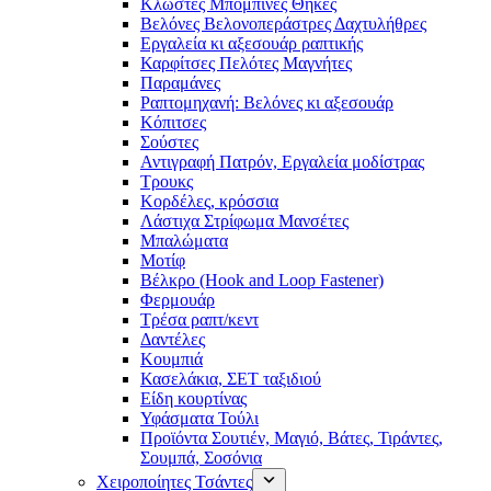
Κλωστές Μπομπίνες Θήκες
Βελόνες Βελονοπεράστρες Δαχτυλήθρες
Εργαλεία κι αξεσουάρ ραπτικής
Καρφίτσες Πελότες Μαγνήτες
Παραμάνες
Ραπτομηχανή: Βελόνες κι αξεσουάρ
Κόπιτσες
Σούστες
Αντιγραφή Πατρόν, Εργαλεία μοδίστρας
Τρουκς
Κορδέλες, κρόσσια
Λάστιχα Στρίφωμα Μανσέτες
Μπαλώματα
Mοτίφ
Βέλκρο (Hook and Loop Fastener)
Φερμουάρ
Τρέσα ραπτ/κεντ
Δαντέλες
Κουμπιά
Κασελάκια, ΣΕΤ ταξιδιού
Είδη κουρτίνας
Υφάσματα Τούλι
Προϊόντα Σουτιέν, Μαγιό, Βάτες, Τιράντες,
Σουμπά, Σοσόνια
Χειροποίητες Τσάντες