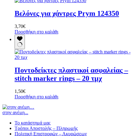
προϊόντος
Βελόνες για χάντρες Prym 124350
3,70
€
Προσθήκη στο καλάθι
Ποντοδείκτες πλαστικοί ασφαλείας –
stitch marker rings – 20 τμχ
1,50
€
Προσθήκη στο καλάθι
στην ανέμη...
Το κατάστημά μας
Τρόποι Αποστολής – Πληρωμής
Πολιτική Επιστροφών – Ακυρώσεων