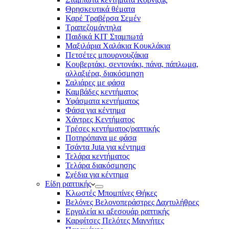
Θρησκευτικά θέματα
Καρέ Τραβέρσα Σεμέν
Τραπεζομάντηλα
Παιδικά KIT Σταμπωτά
Μαξιλάρια Χαλάκια Κουκλάκια
Πετσέτες μπουρνουζάκια
Κουβερτάκι, σεντονάκι, πάνα, πάπλωμα,
αλλαξιέρα, διακόσμηση
Σαλιάρες με φάσα
Καμβάδες κεντήματος
Υφάσματα κεντήματος
Φάσα για κέντημα
Χάντρες Κεντήματος
Τρέσες κεντήματος/ραπτικής
Ποτηρόπανα με φάσα
Τσάντα Juta για κέντημα
Τελάρα κεντήματος
Τελάρα διακόσμησης
Σχέδια για κέντημα
Είδη ραπτικής
Κλωστές Μπομπίνες Θήκες
Βελόνες Βελονοπεράστρες Δαχτυλήθρες
Εργαλεία κι αξεσουάρ ραπτικής
Καρφίτσες Πελότες Μαγνήτες