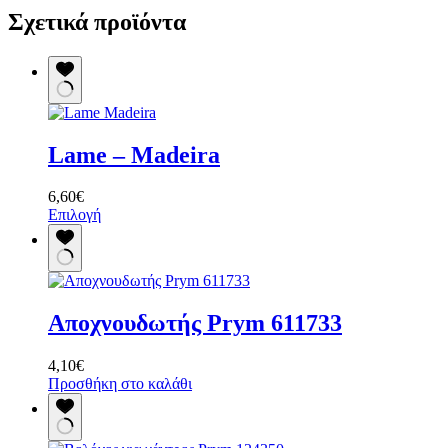
Σχετικά προϊόντα
Lame – Madeira
6,60
€
Αυτό
Επιλογή
το
προϊόν
έχει
πολλαπλές
παραλλαγές.
Αποχνουδωτής Prym 611733
Οι
επιλογές
μπορούν
4,10
€
να
Προσθήκη στο καλάθι
επιλεγούν
στη
σελίδα
του