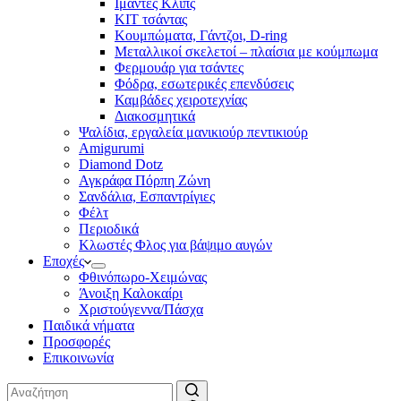
Ιμάντες Κλιπς
ΚΙΤ τσάντας
Κουμπώματα, Γάντζοι, D-ring
Μεταλλικοί σκελετοί – πλαίσια με κούμπωμα
Φερμουάρ για τσάντες
Φόδρα, εσωτερικές επενδύσεις
Καμβάδες χειροτεχνίας
Διακοσμητικά
Ψαλίδια, εργαλεία μανικιούρ πεντικιούρ
Amigurumi
Diamond Dotz
Αγκράφα Πόρπη Ζώνη
Σανδάλια, Εσπαντρίγιες
Φέλτ
Περιοδικά
Κλωστές Φλος για βάψιμο αυγών
Εποχές
Φθινόπωρο-Χειμώνας
Άνοιξη Καλοκαίρι
Χριστούγεννα/Πάσχα
Παιδικά νήματα
Προσφορές
Επικοινωνία