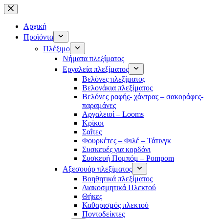
Μετάβαση
στο
περιεχόμενο
Αρχική
Προϊόντα
Πλέξιμο
Νήματα πλεξίματος
Εργαλεία πλεξίματος
Βελόνες πλεξίματος
Βελονάκια πλεξίματος
Βελόνες ραφής- χάντρας – σακοράφες-
παραμάνες
Αργαλειοί – Looms
Κρίκοι
Σαΐτες
Φουρκέτες – Φιλέ – Τάτινγκ
Συσκευές για κορδόνι
Συσκευή Πομπόμ – Pompom
Αξεσουάρ πλεξίματος
Βοηθητικά πλεξίματος
Διακοσμητικά Πλεκτού
Θήκες
Καθαρισμός πλεκτού
Ποντοδείκτες