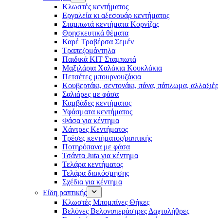
Κλωστές κεντήματος
Eργαλεία κι αξεσουάρ κεντήματος
Σταμπωτά κεντήματα Κορνίζας
Θρησκευτικά θέματα
Καρέ Τραβέρσα Σεμέν
Τραπεζομάντηλα
Παιδικά KIT Σταμπωτά
Μαξιλάρια Χαλάκια Κουκλάκια
Πετσέτες μπουρνουζάκια
Κουβερτάκι, σεντονάκι, πάνα, πάπλωμα, αλλαξιέ
Σαλιάρες με φάσα
Καμβάδες κεντήματος
Υφάσματα κεντήματος
Φάσα για κέντημα
Χάντρες Κεντήματος
Τρέσες κεντήματος/ραπτικής
Ποτηρόπανα με φάσα
Τσάντα Juta για κέντημα
Τελάρα κεντήματος
Τελάρα διακόσμησης
Σχέδια για κέντημα
Είδη ραπτικής
Κλωστές Μπομπίνες Θήκες
Βελόνες Βελονοπεράστρες Δαχτυλήθρες