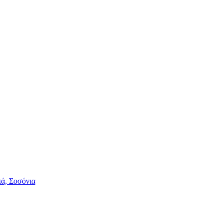
πά, Σοσόνια