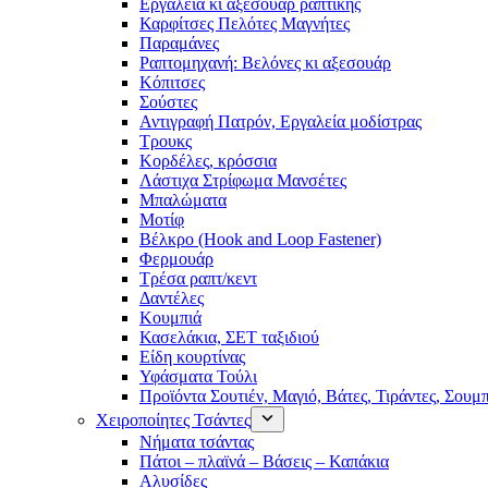
Εργαλεία κι αξεσουάρ ραπτικής
Καρφίτσες Πελότες Μαγνήτες
Παραμάνες
Ραπτομηχανή: Βελόνες κι αξεσουάρ
Κόπιτσες
Σούστες
Αντιγραφή Πατρόν, Εργαλεία μοδίστρας
Τρουκς
Κορδέλες, κρόσσια
Λάστιχα Στρίφωμα Μανσέτες
Μπαλώματα
Mοτίφ
Βέλκρο (Hook and Loop Fastener)
Φερμουάρ
Τρέσα ραπτ/κεντ
Δαντέλες
Κουμπιά
Κασελάκια, ΣΕΤ ταξιδιού
Είδη κουρτίνας
Υφάσματα Τούλι
Προϊόντα Σουτιέν, Μαγιό, Βάτες, Τιράντες, Σουμ
Χειροποίητες Τσάντες
Νήματα τσάντας
Πάτοι – πλαϊνά – Βάσεις – Καπάκια
Αλυσίδες