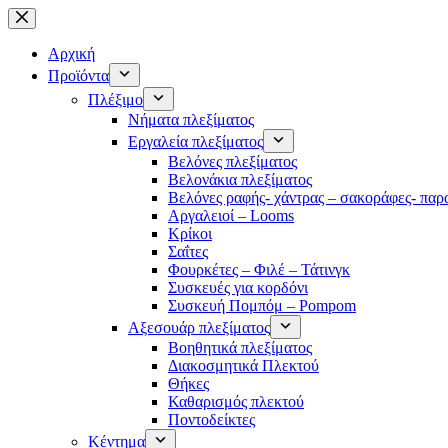
Μετάβαση
στο
περιεχόμενο
Αρχική
Προϊόντα
Πλέξιμο
Νήματα πλεξίματος
Εργαλεία πλεξίματος
Βελόνες πλεξίματος
Βελονάκια πλεξίματος
Βελόνες ραφής- χάντρας – σακοράφες- παρ
Αργαλειοί – Looms
Κρίκοι
Σαΐτες
Φουρκέτες – Φιλέ – Τάτινγκ
Συσκευές για κορδόνι
Συσκευή Πομπόμ – Pompom
Αξεσουάρ πλεξίματος
Βοηθητικά πλεξίματος
Διακοσμητικά Πλεκτού
Θήκες
Καθαρισμός πλεκτού
Ποντοδείκτες
Κέντημα