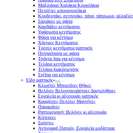
Μαξιλάρια Χαλάκια Κουκλάκια
Πετσέτες μπουρνουζάκια
Κουβερτάκι, σεντονάκι, πάνα, πάπλωμα, αλλαξιέ
Σαλιάρες με φάσα
Καμβάδες κεντήματος
Υφάσματα κεντήματος
Φάσα για κέντημα
Χάντρες Κεντήματος
Τρέσες κεντήματος/ραπτικής
Ποτηρόπανα με φάσα
Τσάντα Juta για κέντημα
Τελάρα κεντήματος
Τελάρα διακόσμησης
Σχέδια για κέντημα
Είδη ραπτικής
Κλωστές Μπομπίνες Θήκες
Βελόνες Βελονοπεράστρες Δαχτυλήθρες
Εργαλεία κι αξεσουάρ ραπτικής
Καρφίτσες Πελότες Μαγνήτες
Παραμάνες
Ραπτομηχανή: Βελόνες κι αξεσουάρ
Κόπιτσες
Σούστες
Αντιγραφή Πατρόν, Εργαλεία μοδίστρας