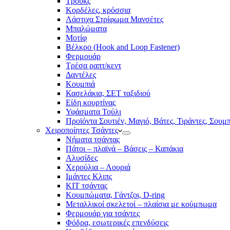
Τρουκς
Κορδέλες, κρόσσια
Λάστιχα Στρίφωμα Μανσέτες
Μπαλώματα
Mοτίφ
Βέλκρο (Hook and Loop Fastener)
Φερμουάρ
Τρέσα ραπτ/κεντ
Δαντέλες
Κουμπιά
Κασελάκια, ΣΕΤ ταξιδιού
Είδη κουρτίνας
Υφάσματα Τούλι
Προϊόντα Σουτιέν, Μαγιό, Βάτες, Τιράντες, Σουμ
Χειροποίητες Τσάντες
Νήματα τσάντας
Πάτοι – πλαϊνά – Βάσεις – Καπάκια
Αλυσίδες
Χερούλια – Λουριά
Ιμάντες Κλιπς
ΚΙΤ τσάντας
Κουμπώματα, Γάντζοι, D-ring
Μεταλλικοί σκελετοί – πλαίσια με κούμπωμα
Φερμουάρ για τσάντες
Φόδρα, εσωτερικές επενδύσεις