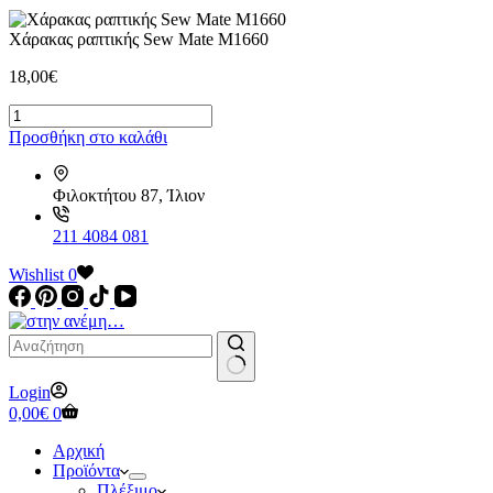
Χάρακας ραπτικής Sew Mate M1660
18,00
€
Χάρακας
ραπτικής
Προσθήκη στο καλάθι
Sew
Mate
M1660
Φιλοκτήτου 87, Ίλιον
ποσότητα
211 4084 081
Wishlist
0
No
Login
results
Καλάθι
0,00
€
0
Αγορών
Αρχική
Προϊόντα
Πλέξιμο