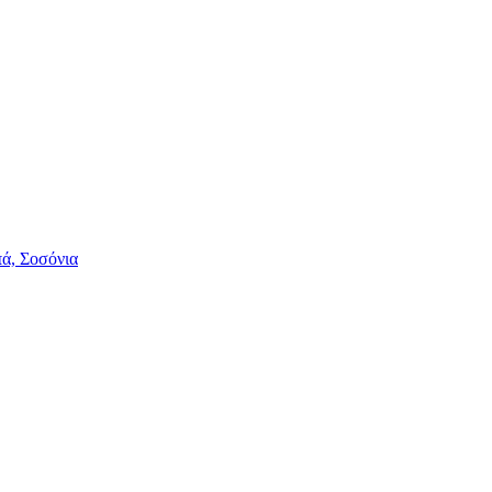
πά, Σοσόνια