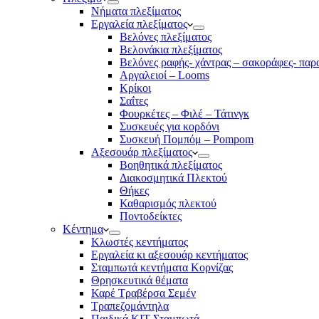
Νήματα πλεξίματος
Εργαλεία πλεξίματος
Βελόνες πλεξίματος
Βελονάκια πλεξίματος
Βελόνες ραφής- χάντρας – σακοράφες- παρ
Αργαλειοί – Looms
Κρίκοι
Σαΐτες
Φουρκέτες – Φιλέ – Τάτινγκ
Συσκευές για κορδόνι
Συσκευή Πομπόμ – Pompom
Αξεσουάρ πλεξίματος
Βοηθητικά πλεξίματος
Διακοσμητικά Πλεκτού
Θήκες
Καθαρισμός πλεκτού
Ποντοδείκτες
Κέντημα
Κλωστές κεντήματος
Eργαλεία κι αξεσουάρ κεντήματος
Σταμπωτά κεντήματα Κορνίζας
Θρησκευτικά θέματα
Καρέ Τραβέρσα Σεμέν
Τραπεζομάντηλα
Παιδικά KIT Σταμπωτά