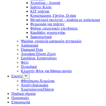
Χερούλια – Λουριά
Ιμάντες Κλιπς
ΚΙΤ τσάντας
Κουμπώματα, Γάντζοι, D-ring
Μεταλλικοί σκελετοί – πλαίσια με κούμπωμα
Φερμουάρ για τσάντες
Φόδρα, εσωτερικές επενδύσεις
Καμβάδες χειροτεχνίας
Διακοσμητικά
Ψαλίδια, εργαλεία μανικιούρ πεντικιούρ
Amigurumi
Diamond Dotz
Αγκράφα Πόρπη Ζώνη
Σανδάλια, Εσπαντρίγιες
Φέλτ
Περιοδικά
Κλωστές Φλος για βάψιμο αυγών
Εποχές
Φθινόπωρο-Χειμώνας
Άνοιξη Καλοκαίρι
Χριστούγεννα/Πάσχα
Παιδικά νήματα
Προσφορές
Επικοινωνία