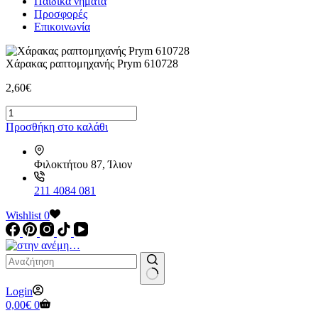
Παιδικά νήματα
Προσφορές
Επικοινωνία
Χάρακας ραπτομηχανής Prym 610728
2,60
€
Χάρακας
ραπτομηχανής
Προσθήκη στο καλάθι
Prym
610728
ποσότητα
Φιλοκτήτου 87, Ίλιον
211 4084 081
Wishlist
0
No
Login
results
Καλάθι
0,00
€
0
Αγορών