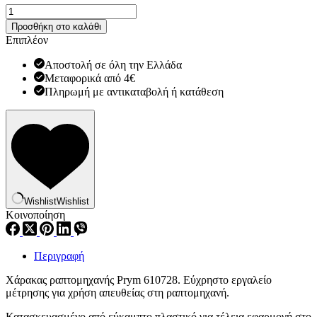
Χάρακας
ραπτομηχανής
Προσθήκη στο καλάθι
Prym
Επιπλέον
610728
ποσότητα
Αποστολή σε όλη την Ελλάδα
Μεταφορικά από 4€
Πληρωμή με αντικαταβολή ή κατάθεση
Wishlist
Wishlist
Κοινοποίηση
Περιγραφή
Χάρακας ραπτομηχανής Prym 610728. Εύχρηστο εργαλείο
μέτρησης για χρήση απευθείας στη ραπτομηχανή.
Κατασκευασμένο από εύκαμπτο πλαστικό για τέλεια εφαρμογή στο