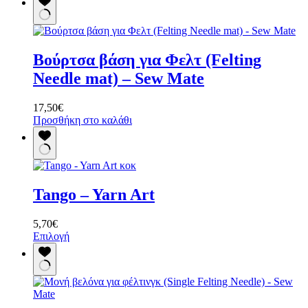
Βούρτσα βάση για Φελτ (Felting
Needle mat) – Sew Mate
17,50
€
Προσθήκη στο καλάθι
Tango – Yarn Art
5,70
€
Αυτό
Επιλογή
το
προϊόν
έχει
πολλαπλές
παραλλαγές.