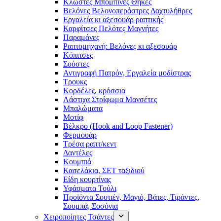
Κλωστές Μπομπίνες Θήκες
Βελόνες Βελονοπεράστρες Δαχτυλήθρες
Εργαλεία κι αξεσουάρ ραπτικής
Καρφίτσες Πελότες Μαγνήτες
Παραμάνες
Ραπτομηχανή: Βελόνες κι αξεσουάρ
Κόπιτσες
Σούστες
Αντιγραφή Πατρόν, Εργαλεία μοδίστρας
Τρουκς
Κορδέλες, κρόσσια
Λάστιχα Στρίφωμα Μανσέτες
Μπαλώματα
Mοτίφ
Βέλκρο (Hook and Loop Fastener)
Φερμουάρ
Τρέσα ραπτ/κεντ
Δαντέλες
Κουμπιά
Κασελάκια, ΣΕΤ ταξιδιού
Είδη κουρτίνας
Υφάσματα Τούλι
Προϊόντα Σουτιέν, Μαγιό, Βάτες, Τιράντες,
Σουμπά, Σοσόνια
Χειροποίητες Τσάντες