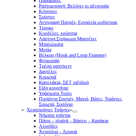
Παραμάνες
Ραπτομηχανή: Βελόνες κι αξεσουάρ
Κόπιτσες
Σούστες
Αντιγραφή Πατρόν, Εργαλεία μοδίστρας
Τρουκς
Κορδέλες, κρόσσια
Λάστιχα Στρίφωμα Μανσέτες
Μπαλώματα
Mοτίφ
Βέλκρο (Hook and Loop Fastener)
Φερμουάρ
Τρέσα ραπτ/κεντ
Δαντέλες
Κουμπιά
Κασελάκια, ΣΕΤ ταξιδιού
Είδη κουρτίνας
Υφάσματα Τούλι
Προϊόντα Σουτιέν, Μαγιό, Βάτες, Τιράντες,
Σουμπά, Σοσόνια
Χειροποίητες Τσάντες
Νήματα τσάντας
Πάτοι – πλαϊνά – Βάσεις – Καπάκια
Αλυσίδες
Χερούλια – Λουριά