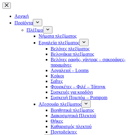
Μετάβαση
στο
περιεχόμενο
Αρχική
Προϊόντα
Πλέξιμο
Νήματα πλεξίματος
Εργαλεία πλεξίματος
Βελόνες πλεξίματος
Βελονάκια πλεξίματος
Βελόνες ραφής- χάντρας – σακοράφες-
παραμάνες
Αργαλειοί – Looms
Κρίκοι
Σαΐτες
Φουρκέτες – Φιλέ – Τάτινγκ
Συσκευές για κορδόνι
Συσκευή Πομπόμ – Pompom
Αξεσουάρ πλεξίματος
Βοηθητικά πλεξίματος
Διακοσμητικά Πλεκτού
Θήκες
Καθαρισμός πλεκτού
Ποντοδείκτες