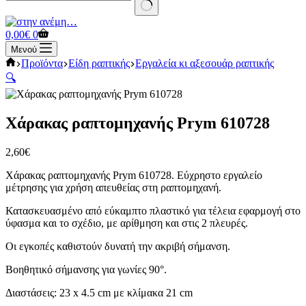
No
results
Καλάθι
0,00
€
0
Αγορών
Μενού
Αρχική
Προϊόντα
Είδη ραπτικής
Εργαλεία κι αξεσουάρ ραπτικής
σελίδα
🔍
Χάρακας ραπτομηχανής Prym 610728
2,60
€
Χάρακας ραπτομηχανής Prym 610728. Εύχρηστο εργαλείο
μέτρησης για χρήση απευθείας στη ραπτομηχανή.
Κατασκευασμένο από εύκαμπτο πλαστικό για τέλεια εφαρμογή στο
ύφασμα και το σχέδιο, με αρίθμηση και στις 2 πλευρές.
Οι εγκοπές καθιστούν δυνατή την ακριβή σήμανση.
Βοηθητικό σήμανσης για γωνίες 90°.
Διαστάσεις: 23 x 4.5 cm με κλίμακα 21 cm