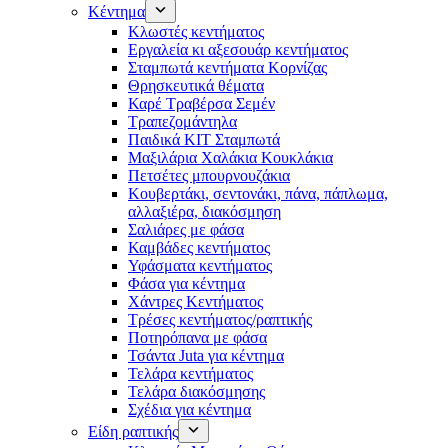
Κέντημα
Κλωστές κεντήματος
Eργαλεία κι αξεσουάρ κεντήματος
Σταμπωτά κεντήματα Κορνίζας
Θρησκευτικά θέματα
Καρέ Τραβέρσα Σεμέν
Τραπεζομάντηλα
Παιδικά KIT Σταμπωτά
Μαξιλάρια Χαλάκια Κουκλάκια
Πετσέτες μπουρνουζάκια
Κουβερτάκι, σεντονάκι, πάνα, πάπλωμα,
αλλαξιέρα, διακόσμηση
Σαλιάρες με φάσα
Καμβάδες κεντήματος
Υφάσματα κεντήματος
Φάσα για κέντημα
Χάντρες Κεντήματος
Τρέσες κεντήματος/ραπτικής
Ποτηρόπανα με φάσα
Τσάντα Juta για κέντημα
Τελάρα κεντήματος
Τελάρα διακόσμησης
Σχέδια για κέντημα
Είδη ραπτικής