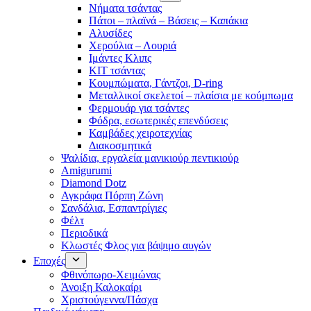
Νήματα τσάντας
Πάτοι – πλαϊνά – Βάσεις – Καπάκια
Αλυσίδες
Χερούλια – Λουριά
Ιμάντες Κλιπς
ΚΙΤ τσάντας
Κουμπώματα, Γάντζοι, D-ring
Μεταλλικοί σκελετοί – πλαίσια με κούμπωμα
Φερμουάρ για τσάντες
Φόδρα, εσωτερικές επενδύσεις
Καμβάδες χειροτεχνίας
Διακοσμητικά
Ψαλίδια, εργαλεία μανικιούρ πεντικιούρ
Amigurumi
Diamond Dotz
Αγκράφα Πόρπη Ζώνη
Σανδάλια, Εσπαντρίγιες
Φέλτ
Περιοδικά
Κλωστές Φλος για βάψιμο αυγών
Εποχές
Φθινόπωρο-Χειμώνας
Άνοιξη Καλοκαίρι
Χριστούγεννα/Πάσχα