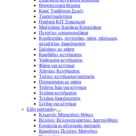
Θρησκευτικά θέματα
Καρέ Τραβέρσα Σεμέν
Τραπεζομάντηλα
Παιδικά KIT Σταμπωτά
Μαξιλάρια Χαλάκια Κουκλάκια
Πετσέτες μπουρνουζάκια
Κουβερτάκι, σεντονάκι, πάνα, πάπλωμα,
αλλαξιέρα, διακόσμηση
Σαλιάρες με φάσα
Καμβάδες κεντήματος
Υφάσματα κεντήματος
Φάσα για κέντημα
Χάντρες Κεντήματος
Τρέσες κεντήματος/ραπτικής
Ποτηρόπανα με φάσα
Τσάντα Juta για κέντημα
Τελάρα κεντήματος
Τελάρα διακόσμησης
Σχέδια για κέντημα
Είδη ραπτικής
Κλωστές Μπομπίνες Θήκες
Βελόνες Βελονοπεράστρες Δαχτυλήθρες
Εργαλεία κι αξεσουάρ ραπτικής
Καρφίτσες Πελότες Μαγνήτες