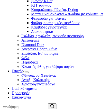
Ιμάντες Κλιπς
ΚΙΤ τσάντας
Κουμπώματα, Γάντζοι, D-ring
Μεταλλικοί σκελετοί – πλαίσια με κούμπωμα
Φερμουάρ για τσάντες
Φόδρα, εσωτερικές επενδύσεις
Καμβάδες χειροτεχνίας
Διακοσμητικά
Ψαλίδια, εργαλεία μανικιούρ πεντικιούρ
Amigurumi
Diamond Dotz
Αγκράφα Πόρπη Ζώνη
Σανδάλια, Εσπαντρίγιες
Φέλτ
Περιοδικά
Κλωστές Φλος για βάψιμο αυγών
Εποχές
Φθινόπωρο-Χειμώνας
Άνοιξη Καλοκαίρι
Χριστούγεννα/Πάσχα
Παιδικά νήματα
Προσφορές
Επικοινωνία