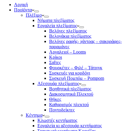
Αρχική
Προϊόντα
Πλέξιμο
Νήματα πλεξίματος
Εργαλεία πλεξίματος
Βελόνες πλεξίματος
Βελονάκια πλεξίματος
Βελόνες ραφής- χάντρας – σακοράφες-
παραμάνες
Αργαλειοί – Looms
Κρίκοι
Σαΐτες
Φουρκέτες – Φιλέ – Τάτινγκ
Συσκευές για κορδόνι
Συσκευή Πομπόμ – Pompom
Αξεσουάρ πλεξίματος
Βοηθητικά πλεξίματος
Διακοσμητικά Πλεκτού
Θήκες
Καθαρισμός πλεκτού
Ποντοδείκτες
Κέντημα
Κλωστές κεντήματος
Eργαλεία κι αξεσουάρ κεντήματος
Σταμπωτά κεντήματα Κορνίζας