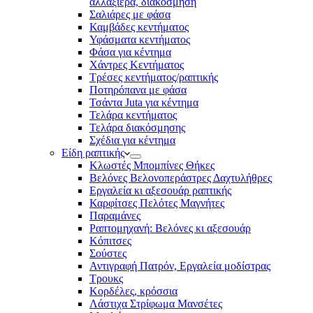
αλλαξιέρα, διακόσμηση
Σαλιάρες με φάσα
Καμβάδες κεντήματος
Υφάσματα κεντήματος
Φάσα για κέντημα
Χάντρες Κεντήματος
Τρέσες κεντήματος/ραπτικής
Ποτηρόπανα με φάσα
Τσάντα Juta για κέντημα
Τελάρα κεντήματος
Τελάρα διακόσμησης
Σχέδια για κέντημα
Είδη ραπτικής
Κλωστές Μπομπίνες Θήκες
Βελόνες Βελονοπεράστρες Δαχτυλήθρες
Εργαλεία κι αξεσουάρ ραπτικής
Καρφίτσες Πελότες Μαγνήτες
Παραμάνες
Ραπτομηχανή: Βελόνες κι αξεσουάρ
Κόπιτσες
Σούστες
Αντιγραφή Πατρόν, Εργαλεία μοδίστρας
Τρουκς
Κορδέλες, κρόσσια
Λάστιχα Στρίφωμα Μανσέτες