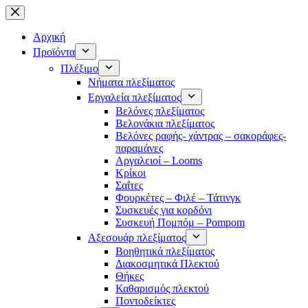
Μετάβαση
στο
περιεχόμενο
Αρχική
Προϊόντα
Πλέξιμο
Νήματα πλεξίματος
Εργαλεία πλεξίματος
Βελόνες πλεξίματος
Βελονάκια πλεξίματος
Βελόνες ραφής- χάντρας – σακοράφες-
παραμάνες
Αργαλειοί – Looms
Κρίκοι
Σαΐτες
Φουρκέτες – Φιλέ – Τάτινγκ
Συσκευές για κορδόνι
Συσκευή Πομπόμ – Pompom
Αξεσουάρ πλεξίματος
Βοηθητικά πλεξίματος
Διακοσμητικά Πλεκτού
Θήκες
Καθαρισμός πλεκτού
Ποντοδείκτες