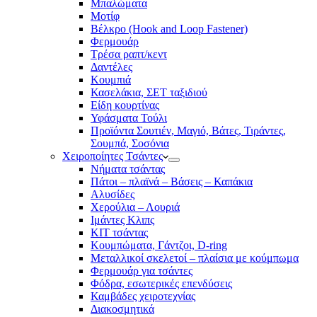
Μπαλώματα
Mοτίφ
Βέλκρο (Hook and Loop Fastener)
Φερμουάρ
Τρέσα ραπτ/κεντ
Δαντέλες
Κουμπιά
Κασελάκια, ΣΕΤ ταξιδιού
Είδη κουρτίνας
Υφάσματα Τούλι
Προϊόντα Σουτιέν, Μαγιό, Βάτες, Τιράντες,
Σουμπά, Σοσόνια
Χειροποίητες Τσάντες
Νήματα τσάντας
Πάτοι – πλαϊνά – Βάσεις – Καπάκια
Αλυσίδες
Χερούλια – Λουριά
Ιμάντες Κλιπς
ΚΙΤ τσάντας
Κουμπώματα, Γάντζοι, D-ring
Μεταλλικοί σκελετοί – πλαίσια με κούμπωμα
Φερμουάρ για τσάντες
Φόδρα, εσωτερικές επενδύσεις
Καμβάδες χειροτεχνίας
Διακοσμητικά