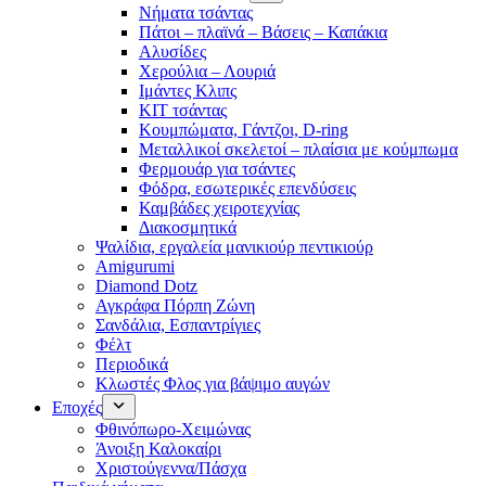
Νήματα τσάντας
Πάτοι – πλαϊνά – Βάσεις – Καπάκια
Αλυσίδες
Χερούλια – Λουριά
Ιμάντες Κλιπς
ΚΙΤ τσάντας
Κουμπώματα, Γάντζοι, D-ring
Μεταλλικοί σκελετοί – πλαίσια με κούμπωμα
Φερμουάρ για τσάντες
Φόδρα, εσωτερικές επενδύσεις
Καμβάδες χειροτεχνίας
Διακοσμητικά
Ψαλίδια, εργαλεία μανικιούρ πεντικιούρ
Amigurumi
Diamond Dotz
Αγκράφα Πόρπη Ζώνη
Σανδάλια, Εσπαντρίγιες
Φέλτ
Περιοδικά
Κλωστές Φλος για βάψιμο αυγών
Εποχές
Φθινόπωρο-Χειμώνας
Άνοιξη Καλοκαίρι
Χριστούγεννα/Πάσχα