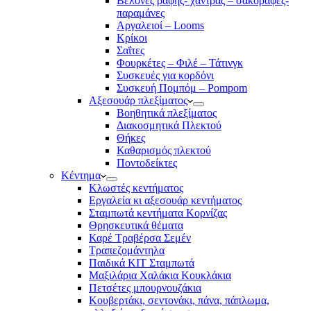
Βελόνες ραφής- χάντρας – σακοράφες-
παραμάνες
Αργαλειοί – Looms
Κρίκοι
Σαΐτες
Φουρκέτες – Φιλέ – Τάτινγκ
Συσκευές για κορδόνι
Συσκευή Πομπόμ – Pompom
Αξεσουάρ πλεξίματος
Βοηθητικά πλεξίματος
Διακοσμητικά Πλεκτού
Θήκες
Καθαρισμός πλεκτού
Ποντοδείκτες
Κέντημα
Κλωστές κεντήματος
Eργαλεία κι αξεσουάρ κεντήματος
Σταμπωτά κεντήματα Κορνίζας
Θρησκευτικά θέματα
Καρέ Τραβέρσα Σεμέν
Τραπεζομάντηλα
Παιδικά KIT Σταμπωτά
Μαξιλάρια Χαλάκια Κουκλάκια
Πετσέτες μπουρνουζάκια
Κουβερτάκι, σεντονάκι, πάνα, πάπλωμα,