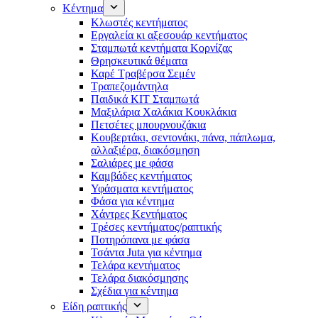
Κέντημα
Κλωστές κεντήματος
Eργαλεία κι αξεσουάρ κεντήματος
Σταμπωτά κεντήματα Κορνίζας
Θρησκευτικά θέματα
Καρέ Τραβέρσα Σεμέν
Τραπεζομάντηλα
Παιδικά KIT Σταμπωτά
Μαξιλάρια Χαλάκια Κουκλάκια
Πετσέτες μπουρνουζάκια
Κουβερτάκι, σεντονάκι, πάνα, πάπλωμα,
αλλαξιέρα, διακόσμηση
Σαλιάρες με φάσα
Καμβάδες κεντήματος
Υφάσματα κεντήματος
Φάσα για κέντημα
Χάντρες Κεντήματος
Τρέσες κεντήματος/ραπτικής
Ποτηρόπανα με φάσα
Τσάντα Juta για κέντημα
Τελάρα κεντήματος
Τελάρα διακόσμησης
Σχέδια για κέντημα
Είδη ραπτικής