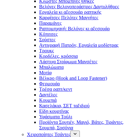
Κλωστές Μπομπίνες Θήκες
Βελόνες Βελονοπεράστρες Δαχτυλήθρες
Εργαλεία κι αξεσουάρ ραπτικής
Καρφίτσες Πελότες Μαγνήτες
Παραμάνες
Ραπτομηχανή: Βελόνες κι αξεσουάρ
Κόπιτσες
Σούστες
Αντιγραφή Πατρόν, Εργαλεία μοδίστρας
Τρουκς
Κορδέλες, κρόσσια
Λάστιχα Στρίφωμα Μανσέτες
Μπαλώματα
Mοτίφ
Βέλκρο (Hook and Loop Fastener)
Φερμουάρ
Τρέσα ραπτ/κεντ
Δαντέλες
Κουμπιά
Κασελάκια, ΣΕΤ ταξιδιού
Είδη κουρτίνας
Υφάσματα Τούλι
Προϊόντα Σουτιέν, Μαγιό, Βάτες, Τιράντες,
Σουμπά, Σοσόνια
Χειροποίητες Τσάντες