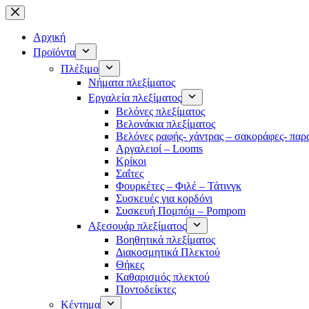
Μετάβαση
στο
περιεχόμενο
Αρχική
Προϊόντα
Πλέξιμο
Νήματα πλεξίματος
Εργαλεία πλεξίματος
Βελόνες πλεξίματος
Βελονάκια πλεξίματος
Βελόνες ραφής- χάντρας – σακοράφες- παρ
Αργαλειοί – Looms
Κρίκοι
Σαΐτες
Φουρκέτες – Φιλέ – Τάτινγκ
Συσκευές για κορδόνι
Συσκευή Πομπόμ – Pompom
Αξεσουάρ πλεξίματος
Βοηθητικά πλεξίματος
Διακοσμητικά Πλεκτού
Θήκες
Καθαρισμός πλεκτού
Ποντοδείκτες
Κέντημα