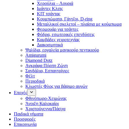
Χερούλια – Λουριά
Ιμάντες Κλιπς
ΚΙΤ τσάντας
Κουμπώματα, Γάντζοι, D-ring
Μεταλλικοί σκελετοί – πλαίσια με κούμπωμα
Φερμουάρ για τσάντες
Φόδρα, εσωτερικές επενδύσεις
Καμβάδες χειροτεχνίας
Διακοσμητικά
Ψαλίδια, εργαλεία μανικιούρ πεντικιούρ
Amigurumi
Diamond Dotz
Αγκράφα Πόρπη Ζώνη
Σανδάλια, Εσπαντρίγιες
Φέλτ
Περιοδικά
Κλωστές Φλος για βάψιμο αυγών
Εποχές
Φθινόπωρο-Χειμώνας
Άνοιξη Καλοκαίρι
Χριστούγεννα/Πάσχα
Παιδικά νήματα
Προσφορές
Επικοινωνία