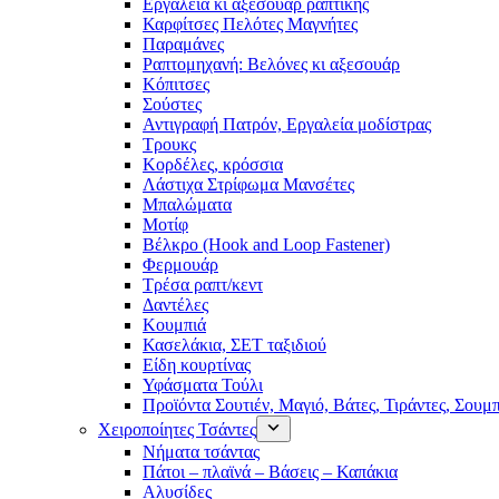
Εργαλεία κι αξεσουάρ ραπτικής
Καρφίτσες Πελότες Μαγνήτες
Παραμάνες
Ραπτομηχανή: Βελόνες κι αξεσουάρ
Κόπιτσες
Σούστες
Αντιγραφή Πατρόν, Εργαλεία μοδίστρας
Τρουκς
Κορδέλες, κρόσσια
Λάστιχα Στρίφωμα Μανσέτες
Μπαλώματα
Mοτίφ
Βέλκρο (Hook and Loop Fastener)
Φερμουάρ
Τρέσα ραπτ/κεντ
Δαντέλες
Κουμπιά
Κασελάκια, ΣΕΤ ταξιδιού
Είδη κουρτίνας
Υφάσματα Τούλι
Προϊόντα Σουτιέν, Μαγιό, Βάτες, Τιράντες, Σουμ
Χειροποίητες Τσάντες
Νήματα τσάντας
Πάτοι – πλαϊνά – Βάσεις – Καπάκια
Αλυσίδες