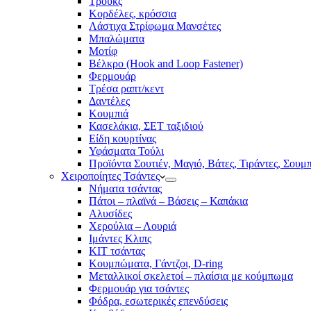
Τρουκς
Κορδέλες, κρόσσια
Λάστιχα Στρίφωμα Μανσέτες
Μπαλώματα
Mοτίφ
Βέλκρο (Hook and Loop Fastener)
Φερμουάρ
Τρέσα ραπτ/κεντ
Δαντέλες
Κουμπιά
Κασελάκια, ΣΕΤ ταξιδιού
Είδη κουρτίνας
Υφάσματα Τούλι
Προϊόντα Σουτιέν, Μαγιό, Βάτες, Τιράντες, Σουμ
Χειροποίητες Τσάντες
Νήματα τσάντας
Πάτοι – πλαϊνά – Βάσεις – Καπάκια
Αλυσίδες
Χερούλια – Λουριά
Ιμάντες Κλιπς
ΚΙΤ τσάντας
Κουμπώματα, Γάντζοι, D-ring
Μεταλλικοί σκελετοί – πλαίσια με κούμπωμα
Φερμουάρ για τσάντες
Φόδρα, εσωτερικές επενδύσεις