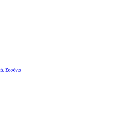
πά, Σοσόνια