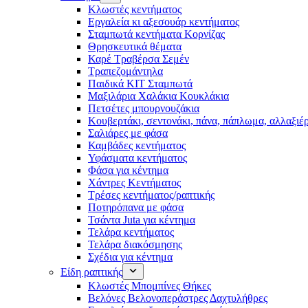
Κλωστές κεντήματος
Eργαλεία κι αξεσουάρ κεντήματος
Σταμπωτά κεντήματα Κορνίζας
Θρησκευτικά θέματα
Καρέ Τραβέρσα Σεμέν
Τραπεζομάντηλα
Παιδικά KIT Σταμπωτά
Μαξιλάρια Χαλάκια Κουκλάκια
Πετσέτες μπουρνουζάκια
Κουβερτάκι, σεντονάκι, πάνα, πάπλωμα, αλλαξιέ
Σαλιάρες με φάσα
Καμβάδες κεντήματος
Υφάσματα κεντήματος
Φάσα για κέντημα
Χάντρες Κεντήματος
Τρέσες κεντήματος/ραπτικής
Ποτηρόπανα με φάσα
Τσάντα Juta για κέντημα
Τελάρα κεντήματος
Τελάρα διακόσμησης
Σχέδια για κέντημα
Είδη ραπτικής
Κλωστές Μπομπίνες Θήκες
Βελόνες Βελονοπεράστρες Δαχτυλήθρες