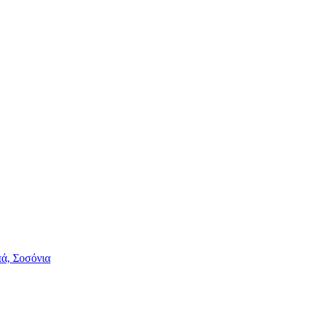
πά, Σοσόνια