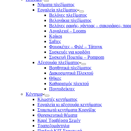
Νήματα πλεξίματος
Εργαλεία πλεξίματος
Βελόνες πλεξίματος
Βελονάκια πλεξίματος
Βελόνες ραφής- χάντρας – σακοράφες- παρ
Αργαλειοί – Looms
Κρίκοι
Σαΐτες
Φουρκέτες – Φιλέ – Τάτινγκ
Συσκευές για κορδόνι
Συσκευή Πομπόμ – Pompom
Αξεσουάρ πλεξίματος
Βοηθητικά πλεξίματος
Διακοσμητικά Πλεκτού
Θήκες
Καθαρισμός πλεκτού
Ποντοδείκτες
Κέντημα
Κλωστές κεντήματος
Eργαλεία κι αξεσουάρ κεντήματος
Σταμπωτά κεντήματα Κορνίζας
Θρησκευτικά θέματα
Καρέ Τραβέρσα Σεμέν
Τραπεζομάντηλα
Παιδικά KIT Σταμπωτά