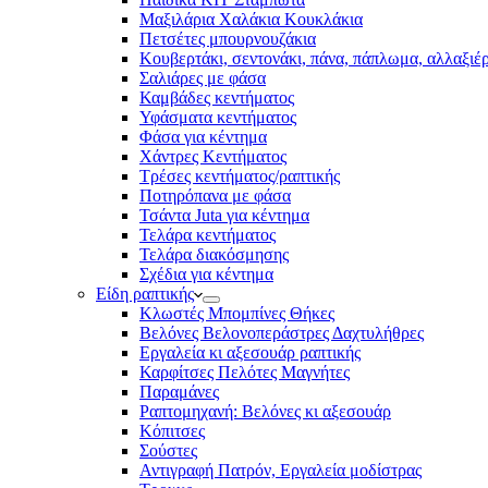
Μαξιλάρια Χαλάκια Κουκλάκια
Πετσέτες μπουρνουζάκια
Κουβερτάκι, σεντονάκι, πάνα, πάπλωμα, αλλαξιέ
Σαλιάρες με φάσα
Καμβάδες κεντήματος
Υφάσματα κεντήματος
Φάσα για κέντημα
Χάντρες Κεντήματος
Τρέσες κεντήματος/ραπτικής
Ποτηρόπανα με φάσα
Τσάντα Juta για κέντημα
Τελάρα κεντήματος
Τελάρα διακόσμησης
Σχέδια για κέντημα
Είδη ραπτικής
Κλωστές Μπομπίνες Θήκες
Βελόνες Βελονοπεράστρες Δαχτυλήθρες
Εργαλεία κι αξεσουάρ ραπτικής
Καρφίτσες Πελότες Μαγνήτες
Παραμάνες
Ραπτομηχανή: Βελόνες κι αξεσουάρ
Κόπιτσες
Σούστες
Αντιγραφή Πατρόν, Εργαλεία μοδίστρας