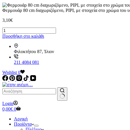
Φερμουάρ 80 cm διαχωριζόμενο, ΡΙΡΙ, με στοιχεία στο χρώμα του
3,10
€
Φερμουάρ
80
Προσθήκη στο καλάθι
cm
διαχωριζόμενο,
ΡΙΡΙ,
Φιλοκτήτου 87, Ίλιον
με
στοιχεία
211 4084 081
στο
χρώμα
Wishlist
0
του
υφάσματος
-
ΥΚΚ
Vislon
ποσότητα
No
Login
results
Καλάθι
0,00
€
0
Αγορών
Αρχική
Προϊόντα
Πλέξιμο