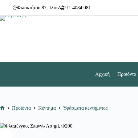
Φ200
Μετάβαση
ποσότητα
Φιλοκτήτου 87, Ίλιον
211 4084 081
στο
περιεχόμενο
Αρχική
Προϊόντα
Προϊόντα
Κέντημα
Υφάσματα κεντήματος
Αρχική
σελίδα