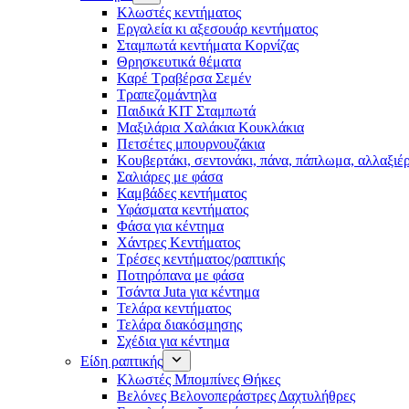
Κλωστές κεντήματος
Eργαλεία κι αξεσουάρ κεντήματος
Σταμπωτά κεντήματα Κορνίζας
Θρησκευτικά θέματα
Καρέ Τραβέρσα Σεμέν
Τραπεζομάντηλα
Παιδικά KIT Σταμπωτά
Μαξιλάρια Χαλάκια Κουκλάκια
Πετσέτες μπουρνουζάκια
Κουβερτάκι, σεντονάκι, πάνα, πάπλωμα, αλλαξιέ
Σαλιάρες με φάσα
Καμβάδες κεντήματος
Υφάσματα κεντήματος
Φάσα για κέντημα
Χάντρες Κεντήματος
Τρέσες κεντήματος/ραπτικής
Ποτηρόπανα με φάσα
Τσάντα Juta για κέντημα
Τελάρα κεντήματος
Τελάρα διακόσμησης
Σχέδια για κέντημα
Είδη ραπτικής
Κλωστές Μπομπίνες Θήκες
Βελόνες Βελονοπεράστρες Δαχτυλήθρες