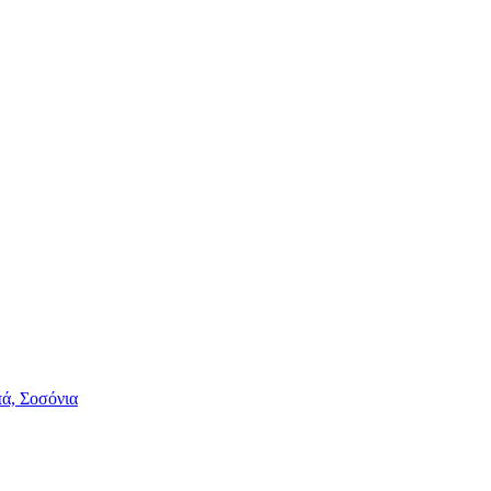
πά, Σοσόνια