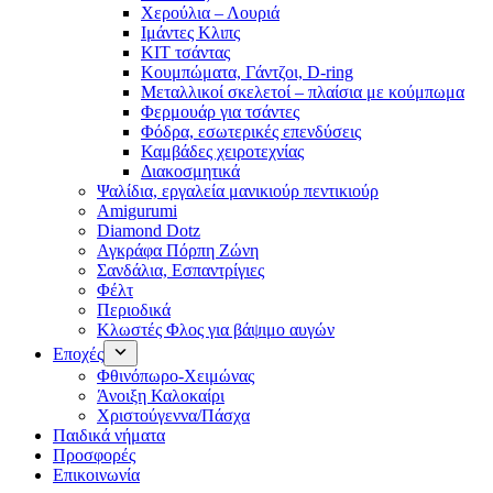
Χερούλια – Λουριά
Ιμάντες Κλιπς
ΚΙΤ τσάντας
Κουμπώματα, Γάντζοι, D-ring
Μεταλλικοί σκελετοί – πλαίσια με κούμπωμα
Φερμουάρ για τσάντες
Φόδρα, εσωτερικές επενδύσεις
Καμβάδες χειροτεχνίας
Διακοσμητικά
Ψαλίδια, εργαλεία μανικιούρ πεντικιούρ
Amigurumi
Diamond Dotz
Αγκράφα Πόρπη Ζώνη
Σανδάλια, Εσπαντρίγιες
Φέλτ
Περιοδικά
Κλωστές Φλος για βάψιμο αυγών
Εποχές
Φθινόπωρο-Χειμώνας
Άνοιξη Καλοκαίρι
Χριστούγεννα/Πάσχα
Παιδικά νήματα
Προσφορές
Επικοινωνία