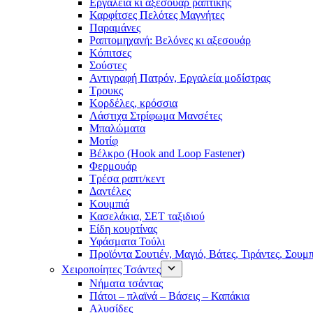
Εργαλεία κι αξεσουάρ ραπτικής
Καρφίτσες Πελότες Μαγνήτες
Παραμάνες
Ραπτομηχανή: Βελόνες κι αξεσουάρ
Κόπιτσες
Σούστες
Αντιγραφή Πατρόν, Εργαλεία μοδίστρας
Τρουκς
Κορδέλες, κρόσσια
Λάστιχα Στρίφωμα Μανσέτες
Μπαλώματα
Mοτίφ
Βέλκρο (Hook and Loop Fastener)
Φερμουάρ
Τρέσα ραπτ/κεντ
Δαντέλες
Κουμπιά
Κασελάκια, ΣΕΤ ταξιδιού
Είδη κουρτίνας
Υφάσματα Τούλι
Προϊόντα Σουτιέν, Μαγιό, Βάτες, Τιράντες, Σουμ
Χειροποίητες Τσάντες
Νήματα τσάντας
Πάτοι – πλαϊνά – Βάσεις – Καπάκια
Αλυσίδες