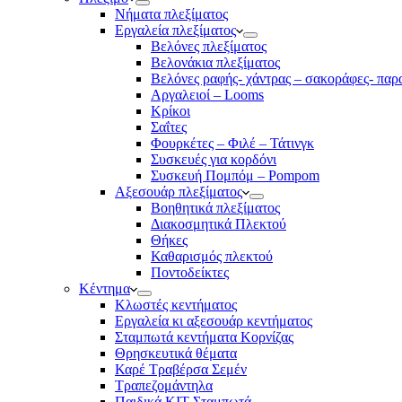
Νήματα πλεξίματος
Εργαλεία πλεξίματος
Βελόνες πλεξίματος
Βελονάκια πλεξίματος
Βελόνες ραφής- χάντρας – σακοράφες- παρ
Αργαλειοί – Looms
Κρίκοι
Σαΐτες
Φουρκέτες – Φιλέ – Τάτινγκ
Συσκευές για κορδόνι
Συσκευή Πομπόμ – Pompom
Αξεσουάρ πλεξίματος
Βοηθητικά πλεξίματος
Διακοσμητικά Πλεκτού
Θήκες
Καθαρισμός πλεκτού
Ποντοδείκτες
Κέντημα
Κλωστές κεντήματος
Eργαλεία κι αξεσουάρ κεντήματος
Σταμπωτά κεντήματα Κορνίζας
Θρησκευτικά θέματα
Καρέ Τραβέρσα Σεμέν
Τραπεζομάντηλα
Παιδικά KIT Σταμπωτά