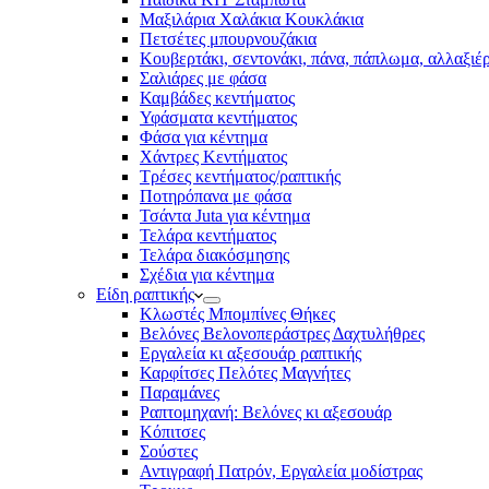
Μαξιλάρια Χαλάκια Κουκλάκια
Πετσέτες μπουρνουζάκια
Κουβερτάκι, σεντονάκι, πάνα, πάπλωμα, αλλαξιέ
Σαλιάρες με φάσα
Καμβάδες κεντήματος
Υφάσματα κεντήματος
Φάσα για κέντημα
Χάντρες Κεντήματος
Τρέσες κεντήματος/ραπτικής
Ποτηρόπανα με φάσα
Τσάντα Juta για κέντημα
Τελάρα κεντήματος
Τελάρα διακόσμησης
Σχέδια για κέντημα
Είδη ραπτικής
Κλωστές Μπομπίνες Θήκες
Βελόνες Βελονοπεράστρες Δαχτυλήθρες
Εργαλεία κι αξεσουάρ ραπτικής
Καρφίτσες Πελότες Μαγνήτες
Παραμάνες
Ραπτομηχανή: Βελόνες κι αξεσουάρ
Κόπιτσες
Σούστες
Αντιγραφή Πατρόν, Εργαλεία μοδίστρας