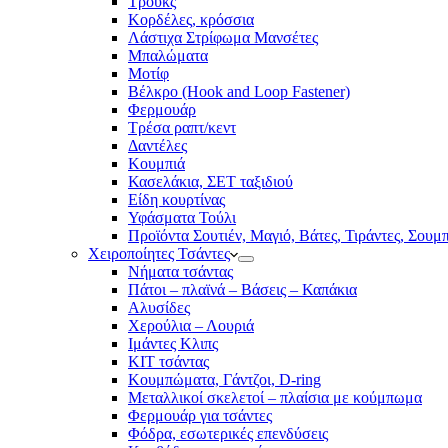
Τρουκς
Κορδέλες, κρόσσια
Λάστιχα Στρίφωμα Μανσέτες
Μπαλώματα
Mοτίφ
Βέλκρο (Hook and Loop Fastener)
Φερμουάρ
Τρέσα ραπτ/κεντ
Δαντέλες
Κουμπιά
Κασελάκια, ΣΕΤ ταξιδιού
Είδη κουρτίνας
Υφάσματα Τούλι
Προϊόντα Σουτιέν, Μαγιό, Βάτες, Τιράντες, Σουμ
Χειροποίητες Τσάντες
Νήματα τσάντας
Πάτοι – πλαϊνά – Βάσεις – Καπάκια
Αλυσίδες
Χερούλια – Λουριά
Ιμάντες Κλιπς
ΚΙΤ τσάντας
Κουμπώματα, Γάντζοι, D-ring
Μεταλλικοί σκελετοί – πλαίσια με κούμπωμα
Φερμουάρ για τσάντες
Φόδρα, εσωτερικές επενδύσεις