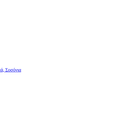
πά, Σοσόνια