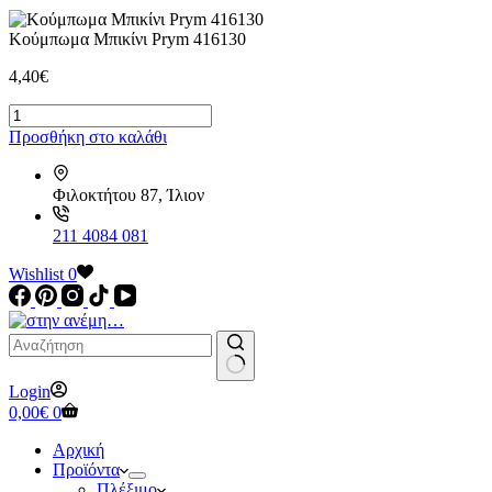
Κούμπωμα Μπικίνι Prym 416130
4,40
€
Κούμπωμα
Μπικίνι
Προσθήκη στο καλάθι
Prym
416130
ποσότητα
Φιλοκτήτου 87, Ίλιον
211 4084 081
Wishlist
0
No
Login
results
Καλάθι
0,00
€
0
Αγορών
Αρχική
Προϊόντα
Πλέξιμο