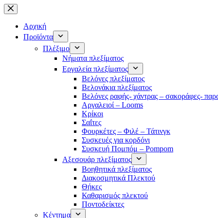
Μετάβαση
στο
περιεχόμενο
Αρχική
Προϊόντα
Πλέξιμο
Νήματα πλεξίματος
Εργαλεία πλεξίματος
Βελόνες πλεξίματος
Βελονάκια πλεξίματος
Βελόνες ραφής- χάντρας – σακοράφες- παρ
Αργαλειοί – Looms
Κρίκοι
Σαΐτες
Φουρκέτες – Φιλέ – Τάτινγκ
Συσκευές για κορδόνι
Συσκευή Πομπόμ – Pompom
Αξεσουάρ πλεξίματος
Βοηθητικά πλεξίματος
Διακοσμητικά Πλεκτού
Θήκες
Καθαρισμός πλεκτού
Ποντοδείκτες
Κέντημα