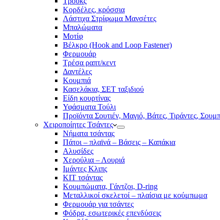
Τρουκς
Κορδέλες, κρόσσια
Λάστιχα Στρίφωμα Μανσέτες
Μπαλώματα
Mοτίφ
Βέλκρο (Hook and Loop Fastener)
Φερμουάρ
Τρέσα ραπτ/κεντ
Δαντέλες
Κουμπιά
Κασελάκια, ΣΕΤ ταξιδιού
Είδη κουρτίνας
Υφάσματα Τούλι
Προϊόντα Σουτιέν, Μαγιό, Βάτες, Τιράντες, Σουμ
Χειροποίητες Τσάντες
Νήματα τσάντας
Πάτοι – πλαϊνά – Βάσεις – Καπάκια
Αλυσίδες
Χερούλια – Λουριά
Ιμάντες Κλιπς
ΚΙΤ τσάντας
Κουμπώματα, Γάντζοι, D-ring
Μεταλλικοί σκελετοί – πλαίσια με κούμπωμα
Φερμουάρ για τσάντες
Φόδρα, εσωτερικές επενδύσεις