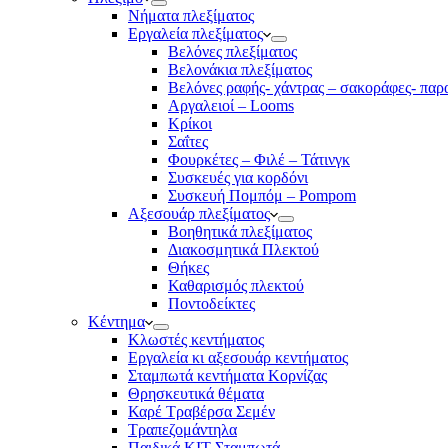
Νήματα πλεξίματος
Εργαλεία πλεξίματος
Βελόνες πλεξίματος
Βελονάκια πλεξίματος
Βελόνες ραφής- χάντρας – σακοράφες- παρ
Αργαλειοί – Looms
Κρίκοι
Σαΐτες
Φουρκέτες – Φιλέ – Τάτινγκ
Συσκευές για κορδόνι
Συσκευή Πομπόμ – Pompom
Αξεσουάρ πλεξίματος
Βοηθητικά πλεξίματος
Διακοσμητικά Πλεκτού
Θήκες
Καθαρισμός πλεκτού
Ποντοδείκτες
Κέντημα
Κλωστές κεντήματος
Eργαλεία κι αξεσουάρ κεντήματος
Σταμπωτά κεντήματα Κορνίζας
Θρησκευτικά θέματα
Καρέ Τραβέρσα Σεμέν
Τραπεζομάντηλα
Παιδικά KIT Σταμπωτά