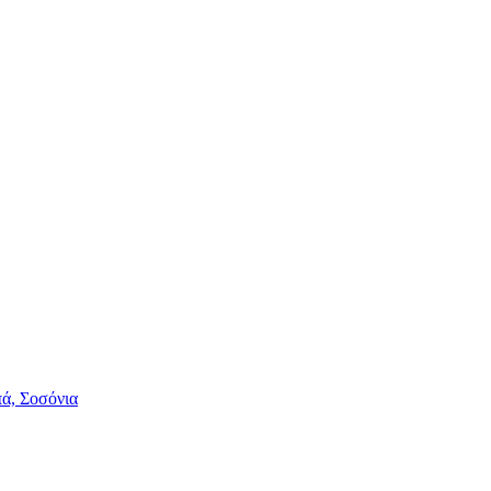
πά, Σοσόνια