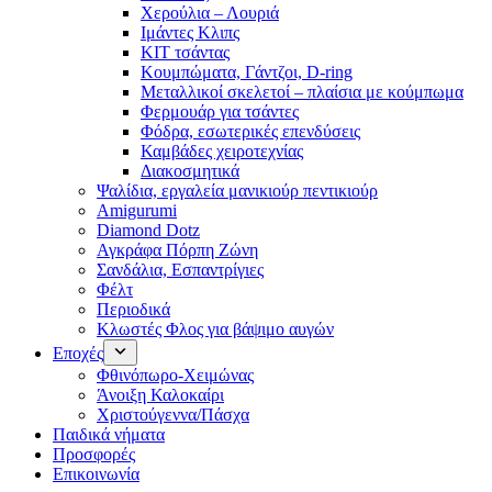
Χερούλια – Λουριά
Ιμάντες Κλιπς
ΚΙΤ τσάντας
Κουμπώματα, Γάντζοι, D-ring
Μεταλλικοί σκελετοί – πλαίσια με κούμπωμα
Φερμουάρ για τσάντες
Φόδρα, εσωτερικές επενδύσεις
Καμβάδες χειροτεχνίας
Διακοσμητικά
Ψαλίδια, εργαλεία μανικιούρ πεντικιούρ
Amigurumi
Diamond Dotz
Αγκράφα Πόρπη Ζώνη
Σανδάλια, Εσπαντρίγιες
Φέλτ
Περιοδικά
Κλωστές Φλος για βάψιμο αυγών
Εποχές
Φθινόπωρο-Χειμώνας
Άνοιξη Καλοκαίρι
Χριστούγεννα/Πάσχα
Παιδικά νήματα
Προσφορές
Επικοινωνία