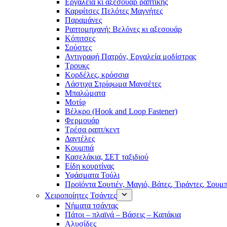
Εργαλεία κι αξεσουάρ ραπτικής
Καρφίτσες Πελότες Μαγνήτες
Παραμάνες
Ραπτομηχανή: Βελόνες κι αξεσουάρ
Κόπιτσες
Σούστες
Αντιγραφή Πατρόν, Εργαλεία μοδίστρας
Τρουκς
Κορδέλες, κρόσσια
Λάστιχα Στρίφωμα Μανσέτες
Μπαλώματα
Mοτίφ
Βέλκρο (Hook and Loop Fastener)
Φερμουάρ
Τρέσα ραπτ/κεντ
Δαντέλες
Κουμπιά
Κασελάκια, ΣΕΤ ταξιδιού
Είδη κουρτίνας
Υφάσματα Τούλι
Προϊόντα Σουτιέν, Μαγιό, Βάτες, Τιράντες, Σουμ
Χειροποίητες Τσάντες
Νήματα τσάντας
Πάτοι – πλαϊνά – Βάσεις – Καπάκια
Αλυσίδες