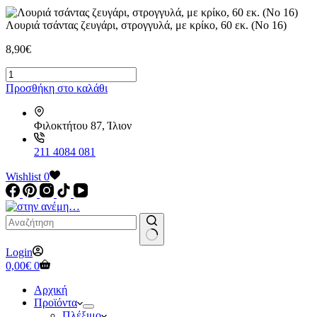
Λουριά τσάντας ζευγάρι, στρογγυλά, με κρίκο, 60 εκ. (Νο 16)
8,90
€
Λουριά
τσάντας
Προσθήκη στο καλάθι
ζευγάρι,
στρογγυλά,
με
Φιλοκτήτου 87, Ίλιον
κρίκο,
60
211 4084 081
εκ.
(Νο
Wishlist
0
16)
ποσότητα
No
Login
results
Καλάθι
0,00
€
0
Αγορών
Αρχική
Προϊόντα
Πλέξιμο