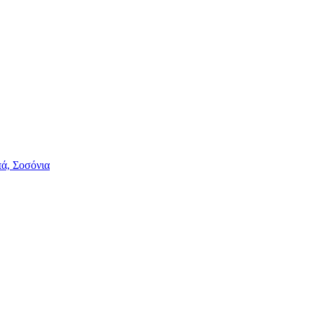
πά, Σοσόνια