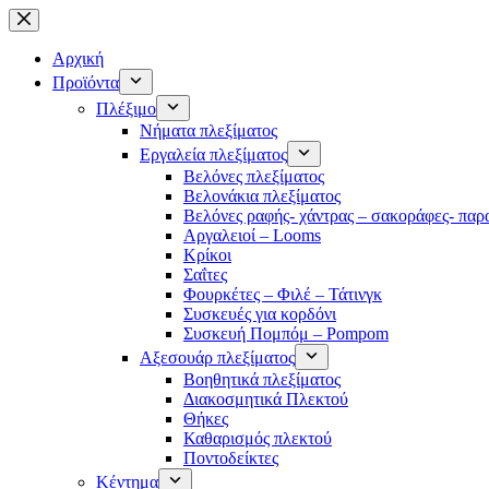
Μετάβαση
στο
περιεχόμενο
Αρχική
Προϊόντα
Πλέξιμο
Νήματα πλεξίματος
Εργαλεία πλεξίματος
Βελόνες πλεξίματος
Βελονάκια πλεξίματος
Βελόνες ραφής- χάντρας – σακοράφες- παρ
Αργαλειοί – Looms
Κρίκοι
Σαΐτες
Φουρκέτες – Φιλέ – Τάτινγκ
Συσκευές για κορδόνι
Συσκευή Πομπόμ – Pompom
Αξεσουάρ πλεξίματος
Βοηθητικά πλεξίματος
Διακοσμητικά Πλεκτού
Θήκες
Καθαρισμός πλεκτού
Ποντοδείκτες
Κέντημα