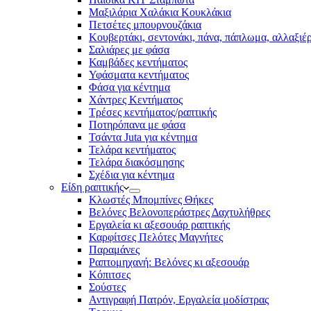
Μαξιλάρια Χαλάκια Κουκλάκια
Πετσέτες μπουρνουζάκια
Κουβερτάκι, σεντονάκι, πάνα, πάπλωμα, αλλαξιέ
Σαλιάρες με φάσα
Καμβάδες κεντήματος
Υφάσματα κεντήματος
Φάσα για κέντημα
Χάντρες Κεντήματος
Τρέσες κεντήματος/ραπτικής
Ποτηρόπανα με φάσα
Τσάντα Juta για κέντημα
Τελάρα κεντήματος
Τελάρα διακόσμησης
Σχέδια για κέντημα
Είδη ραπτικής
Κλωστές Μπομπίνες Θήκες
Βελόνες Βελονοπεράστρες Δαχτυλήθρες
Εργαλεία κι αξεσουάρ ραπτικής
Καρφίτσες Πελότες Μαγνήτες
Παραμάνες
Ραπτομηχανή: Βελόνες κι αξεσουάρ
Κόπιτσες
Σούστες
Αντιγραφή Πατρόν, Εργαλεία μοδίστρας