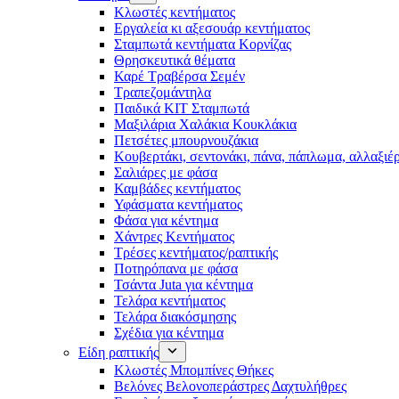
Κλωστές κεντήματος
Eργαλεία κι αξεσουάρ κεντήματος
Σταμπωτά κεντήματα Κορνίζας
Θρησκευτικά θέματα
Καρέ Τραβέρσα Σεμέν
Τραπεζομάντηλα
Παιδικά KIT Σταμπωτά
Μαξιλάρια Χαλάκια Κουκλάκια
Πετσέτες μπουρνουζάκια
Κουβερτάκι, σεντονάκι, πάνα, πάπλωμα, αλλαξιέ
Σαλιάρες με φάσα
Καμβάδες κεντήματος
Υφάσματα κεντήματος
Φάσα για κέντημα
Χάντρες Κεντήματος
Τρέσες κεντήματος/ραπτικής
Ποτηρόπανα με φάσα
Τσάντα Juta για κέντημα
Τελάρα κεντήματος
Τελάρα διακόσμησης
Σχέδια για κέντημα
Είδη ραπτικής
Κλωστές Μπομπίνες Θήκες
Βελόνες Βελονοπεράστρες Δαχτυλήθρες