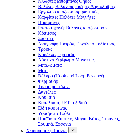
Κλωστές Μπομπίνες Θήκες
Βελόνες Βελονοπεράστρες Δαχτυλήθρες
Εργαλεία κι αξεσουάρ ραπτικής
Καρφίτσες Πελότες Μαγνήτες
Παραμάνες
Ραπτομηχανή: Βελόνες κι αξεσουάρ
Κόπιτσες
Σούστες
Αντιγραφή Πατρόν, Εργαλεία μοδίστρας
Τρουκς
Κορδέλες, κρόσσια
Λάστιχα Στρίφωμα Μανσέτες
Μπαλώματα
Mοτίφ
Βέλκρο (Hook and Loop Fastener)
Φερμουάρ
Τρέσα ραπτ/κεντ
Δαντέλες
Κουμπιά
Κασελάκια, ΣΕΤ ταξιδιού
Είδη κουρτίνας
Υφάσματα Τούλι
Προϊόντα Σουτιέν, Μαγιό, Βάτες, Τιράντες,
Σουμπά, Σοσόνια
Χειροποίητες Τσάντες