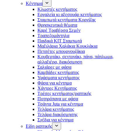
Κέντημα
Κλωστές κεντήματος
Eργαλεία κι αξεσουάρ κεντήματος
Σταμπωτά κεντήματα Κορνίζας
Θρησκευτικά θέματα
Καρέ Τραβέρσα Σεμέν
Τραπεζομάντηλα
Παιδικά KIT Σταμπωτά
Μαξιλάρια Χαλάκια Κουκλάκια
Πετσέτες μπουρνουζάκια
Κουβερτάκι, σεντονάκι, πάνα, πάπλωμα,
αλλαξιέρα, διακόσμηση
Σαλιάρες με φάσα
Καμβάδες κεντήματος
Υφάσματα κεντήματος
Φάσα για κέντημα
Χάντρες Κεντήματος
Τρέσες κεντήματος/ραπτικής
Ποτηρόπανα με φάσα
Τσάντα Juta για κέντημα
Τελάρα κεντήματος
Τελάρα διακόσμησης
Σχέδια για κέντημα
Είδη ραπτικής