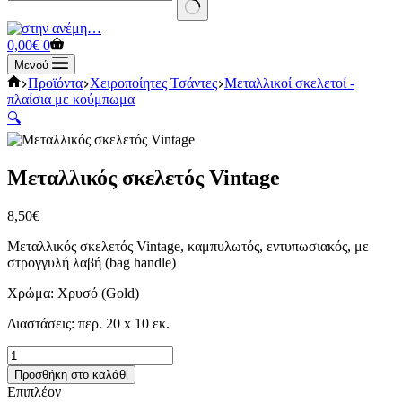
No
results
Καλάθι
0,00
€
0
Αγορών
Μενού
Αρχική
Προϊόντα
Χειροποίητες Τσάντες
Μεταλλικοί σκελετοί -
σελίδα
πλαίσια με κούμπωμα
🔍
Μεταλλικός σκελετός Vintage
8,50
€
Μεταλλικός σκελετός Vintage, καμπυλωτός, εντυπωσιακός, με
στρογγυλή λαβή (bag handle)
Χρώμα: Χρυσό (Gold)
Διαστάσεις: περ. 20 x 10 εκ.
Μεταλλικός
σκελετός
Προσθήκη στο καλάθι
Vintage
Επιπλέον
ποσότητα