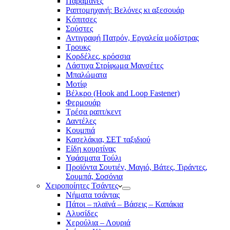
Παραμάνες
Ραπτομηχανή: Βελόνες κι αξεσουάρ
Κόπιτσες
Σούστες
Αντιγραφή Πατρόν, Εργαλεία μοδίστρας
Τρουκς
Κορδέλες, κρόσσια
Λάστιχα Στρίφωμα Μανσέτες
Μπαλώματα
Mοτίφ
Βέλκρο (Hook and Loop Fastener)
Φερμουάρ
Τρέσα ραπτ/κεντ
Δαντέλες
Κουμπιά
Κασελάκια, ΣΕΤ ταξιδιού
Είδη κουρτίνας
Υφάσματα Τούλι
Προϊόντα Σουτιέν, Μαγιό, Βάτες, Τιράντες,
Σουμπά, Σοσόνια
Χειροποίητες Τσάντες
Νήματα τσάντας
Πάτοι – πλαϊνά – Βάσεις – Καπάκια
Αλυσίδες
Χερούλια – Λουριά