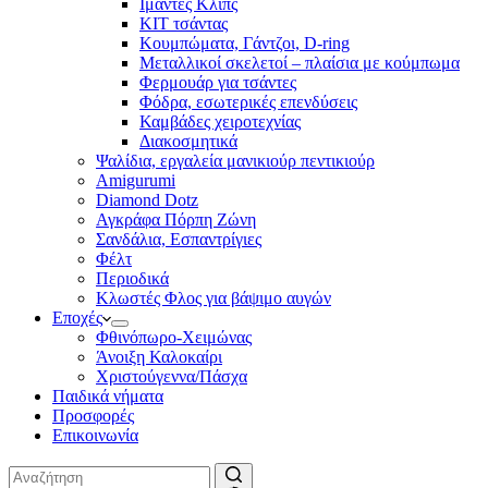
Ιμάντες Κλιπς
ΚΙΤ τσάντας
Κουμπώματα, Γάντζοι, D-ring
Μεταλλικοί σκελετοί – πλαίσια με κούμπωμα
Φερμουάρ για τσάντες
Φόδρα, εσωτερικές επενδύσεις
Καμβάδες χειροτεχνίας
Διακοσμητικά
Ψαλίδια, εργαλεία μανικιούρ πεντικιούρ
Amigurumi
Diamond Dotz
Αγκράφα Πόρπη Ζώνη
Σανδάλια, Εσπαντρίγιες
Φέλτ
Περιοδικά
Κλωστές Φλος για βάψιμο αυγών
Εποχές
Φθινόπωρο-Χειμώνας
Άνοιξη Καλοκαίρι
Χριστούγεννα/Πάσχα
Παιδικά νήματα
Προσφορές
Επικοινωνία