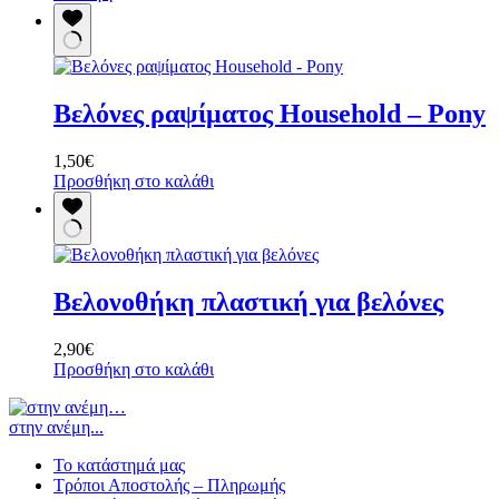
το
προϊόν
έχει
πολλαπλές
παραλλαγές.
Βελόνες ραψίματος Household – Pony
Οι
επιλογές
μπορούν
1,50
€
να
Προσθήκη στο καλάθι
επιλεγούν
στη
σελίδα
του
προϊόντος
Βελονοθήκη πλαστική για βελόνες
2,90
€
Προσθήκη στο καλάθι
στην ανέμη...
Το κατάστημά μας
Τρόποι Αποστολής – Πληρωμής