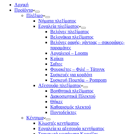
Αρχική
Προϊόντα
Πλέξιμο
Νήματα πλεξίματος
Εργαλεία πλεξίματος
Βελόνες πλεξίματος
Βελονάκια πλεξίματος
Βελόνες ραφής- χάντρας – σακοράφες-
παραμάνες
Αργαλειοί – Looms
Κρίκοι
Σαΐτες
Φουρκέτες – Φιλέ – Τάτινγκ
Συσκευές για κορδόνι
Συσκευή Πομπόμ – Pompom
Αξεσουάρ πλεξίματος
Βοηθητικά πλεξίματος
Διακοσμητικά Πλεκτού
Θήκες
Καθαρισμός πλεκτού
Ποντοδείκτες
Κέντημα
Κλωστές κεντήματος
Eργαλεία κι αξεσουάρ κεντήματος
Σταμπωτά κεντήματα Κορνίζας