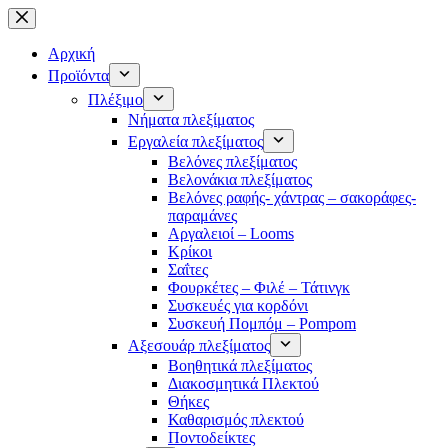
Μετάβαση
στο
περιεχόμενο
Αρχική
Προϊόντα
Πλέξιμο
Νήματα πλεξίματος
Εργαλεία πλεξίματος
Βελόνες πλεξίματος
Βελονάκια πλεξίματος
Βελόνες ραφής- χάντρας – σακοράφες-
παραμάνες
Αργαλειοί – Looms
Κρίκοι
Σαΐτες
Φουρκέτες – Φιλέ – Τάτινγκ
Συσκευές για κορδόνι
Συσκευή Πομπόμ – Pompom
Αξεσουάρ πλεξίματος
Βοηθητικά πλεξίματος
Διακοσμητικά Πλεκτού
Θήκες
Καθαρισμός πλεκτού
Ποντοδείκτες