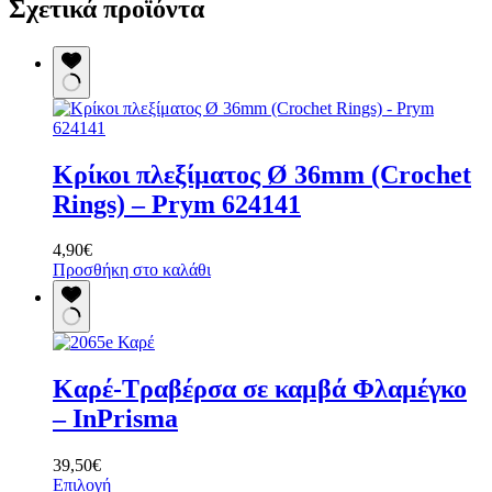
Σχετικά προϊόντα
Κρίκοι πλεξίματος Ø 36mm (Crochet
Rings) – Prym 624141
4,90
€
Προσθήκη στο καλάθι
Καρέ-Τραβέρσα σε καμβά Φλαμέγκο
– InPrisma
39,50
€
Αυτό
Επιλογή