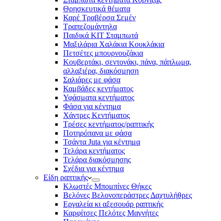
Θρησκευτικά θέματα
Καρέ Τραβέρσα Σεμέν
Τραπεζομάντηλα
Παιδικά KIT Σταμπωτά
Μαξιλάρια Χαλάκια Κουκλάκια
Πετσέτες μπουρνουζάκια
Κουβερτάκι, σεντονάκι, πάνα, πάπλωμα,
αλλαξιέρα, διακόσμηση
Σαλιάρες με φάσα
Καμβάδες κεντήματος
Υφάσματα κεντήματος
Φάσα για κέντημα
Χάντρες Κεντήματος
Τρέσες κεντήματος/ραπτικής
Ποτηρόπανα με φάσα
Τσάντα Juta για κέντημα
Τελάρα κεντήματος
Τελάρα διακόσμησης
Σχέδια για κέντημα
Είδη ραπτικής
Κλωστές Μπομπίνες Θήκες
Βελόνες Βελονοπεράστρες Δαχτυλήθρες
Εργαλεία κι αξεσουάρ ραπτικής
Καρφίτσες Πελότες Μαγνήτες