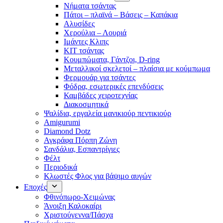
Νήματα τσάντας
Πάτοι – πλαϊνά – Βάσεις – Καπάκια
Αλυσίδες
Χερούλια – Λουριά
Ιμάντες Κλιπς
ΚΙΤ τσάντας
Κουμπώματα, Γάντζοι, D-ring
Μεταλλικοί σκελετοί – πλαίσια με κούμπωμα
Φερμουάρ για τσάντες
Φόδρα, εσωτερικές επενδύσεις
Καμβάδες χειροτεχνίας
Διακοσμητικά
Ψαλίδια, εργαλεία μανικιούρ πεντικιούρ
Amigurumi
Diamond Dotz
Αγκράφα Πόρπη Ζώνη
Σανδάλια, Εσπαντρίγιες
Φέλτ
Περιοδικά
Κλωστές Φλος για βάψιμο αυγών
Εποχές
Φθινόπωρο-Χειμώνας
Άνοιξη Καλοκαίρι
Χριστούγεννα/Πάσχα