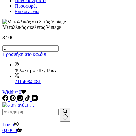
Παιδικά νήματα
Προσφορές
Επικοινωνία
Μεταλλικός σκελετός Vintage
8,50
€
Μεταλλικός
σκελετός
Προσθήκη στο καλάθι
Vintage
ποσότητα
Φιλοκτήτου 87, Ίλιον
211 4084 081
Wishlist
0
No
Login
results
Καλάθι
0,00
€
0
Αγορών