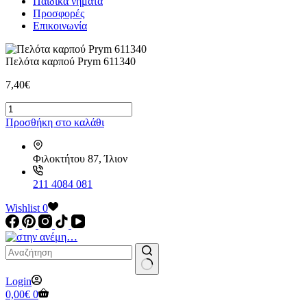
Παιδικά νήματα
Προσφορές
Επικοινωνία
Πελότα καρπού Prym 611340
7,40
€
Πελότα
καρπού
Προσθήκη στο καλάθι
Prym
611340
ποσότητα
Φιλοκτήτου 87, Ίλιον
211 4084 081
Wishlist
0
No
Login
results
Καλάθι
0,00
€
0
Αγορών