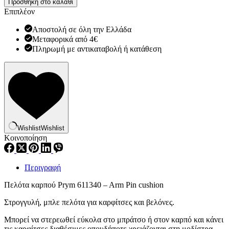
Προσθήκη στο καλάθι
Prym
Επιπλέον
611340
ποσότητα
Αποστολή σε όλη την Ελλάδα
Μεταφορικά από 4€
Πληρωμή με αντικαταβολή ή κατάθεση
Wishlist
Wishlist
Κοινοποίηση
Περιγραφή
Πελότα καρπού Prym 611340 – Arm Pin cushion
Στρογγυλή, μπλε πελότα για καρφίτσες και βελόνες.
Μπορεί να στερεωθεί εύκολα στο μπράτσο ή στον καρπό και κάνει
τις καρφίτσες διαθέσιμες οπουδήποτε χρειάζονται στη μοδίστρα.