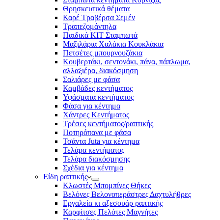
Θρησκευτικά θέματα
Καρέ Τραβέρσα Σεμέν
Τραπεζομάντηλα
Παιδικά KIT Σταμπωτά
Μαξιλάρια Χαλάκια Κουκλάκια
Πετσέτες μπουρνουζάκια
Κουβερτάκι, σεντονάκι, πάνα, πάπλωμα,
αλλαξιέρα, διακόσμηση
Σαλιάρες με φάσα
Καμβάδες κεντήματος
Υφάσματα κεντήματος
Φάσα για κέντημα
Χάντρες Κεντήματος
Τρέσες κεντήματος/ραπτικής
Ποτηρόπανα με φάσα
Τσάντα Juta για κέντημα
Τελάρα κεντήματος
Τελάρα διακόσμησης
Σχέδια για κέντημα
Είδη ραπτικής
Κλωστές Μπομπίνες Θήκες
Βελόνες Βελονοπεράστρες Δαχτυλήθρες
Εργαλεία κι αξεσουάρ ραπτικής
Καρφίτσες Πελότες Μαγνήτες