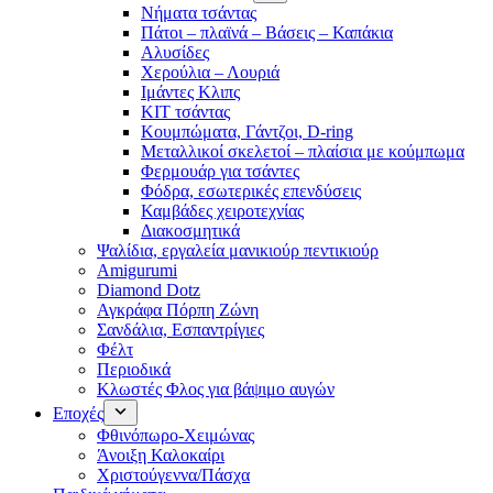
Νήματα τσάντας
Πάτοι – πλαϊνά – Βάσεις – Καπάκια
Αλυσίδες
Χερούλια – Λουριά
Ιμάντες Κλιπς
ΚΙΤ τσάντας
Κουμπώματα, Γάντζοι, D-ring
Μεταλλικοί σκελετοί – πλαίσια με κούμπωμα
Φερμουάρ για τσάντες
Φόδρα, εσωτερικές επενδύσεις
Καμβάδες χειροτεχνίας
Διακοσμητικά
Ψαλίδια, εργαλεία μανικιούρ πεντικιούρ
Amigurumi
Diamond Dotz
Αγκράφα Πόρπη Ζώνη
Σανδάλια, Εσπαντρίγιες
Φέλτ
Περιοδικά
Κλωστές Φλος για βάψιμο αυγών
Εποχές
Φθινόπωρο-Χειμώνας
Άνοιξη Καλοκαίρι
Χριστούγεννα/Πάσχα