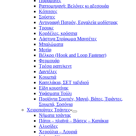
Παραμάνες
Ραπτομηχανή: Βελόνες κι αξεσουάρ
Κόπιτσες
Σούστες
Αντιγραφή Πατρόν, Εργαλεία μοδίστρας
Τρουκς
Κορδέλες, κρόσσια
Λάστιχα Στρίφωμα Μανσέτες
Μπαλώματα
Mοτίφ
Βέλκρο (Hook and Loop Fastener)
Φερμουάρ
Τρέσα ραπτ/κεντ
Δαντέλες
Κουμπιά
Κασελάκια, ΣΕΤ ταξιδιού
Είδη κουρτίνας
Υφάσματα Τούλι
Προϊόντα Σουτιέν, Μαγιό, Βάτες, Τιράντες,
Σουμπά, Σοσόνια
Χειροποίητες Τσάντες
Νήματα τσάντας
Πάτοι – πλαϊνά – Βάσεις – Καπάκια
Αλυσίδες
Χερούλια – Λουριά