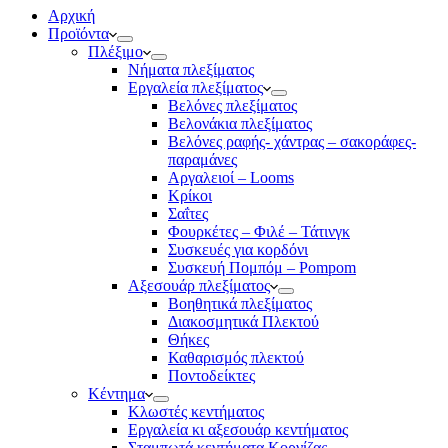
Αρχική
Προϊόντα
Πλέξιμο
Νήματα πλεξίματος
Εργαλεία πλεξίματος
Βελόνες πλεξίματος
Βελονάκια πλεξίματος
Βελόνες ραφής- χάντρας – σακοράφες-
παραμάνες
Αργαλειοί – Looms
Κρίκοι
Σαΐτες
Φουρκέτες – Φιλέ – Τάτινγκ
Συσκευές για κορδόνι
Συσκευή Πομπόμ – Pompom
Αξεσουάρ πλεξίματος
Βοηθητικά πλεξίματος
Διακοσμητικά Πλεκτού
Θήκες
Καθαρισμός πλεκτού
Ποντοδείκτες
Κέντημα
Κλωστές κεντήματος
Eργαλεία κι αξεσουάρ κεντήματος
Σταμπωτά κεντήματα Κορνίζας