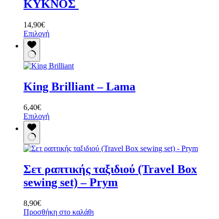
ΚΥΚΝΟΣ
14,90
€
Αυτό
Επιλογή
το
προϊόν
έχει
πολλαπλές
παραλλαγές.
King Brilliant – Lama
Οι
επιλογές
μπορούν
6,40
€
να
Αυτό
Επιλογή
επιλεγούν
το
στη
προϊόν
σελίδα
έχει
του
πολλαπλές
προϊόντος
παραλλαγές.
Σετ ραπτικής ταξιδιού (Travel Box
Οι
επιλογές
sewing set) – Prym
μπορούν
να
8,90
€
επιλεγούν
Προσθήκη στο καλάθι
στη