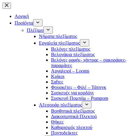
Μετάβαση
στο
περιεχόμενο
Αρχική
Προϊόντα
Πλέξιμο
Νήματα πλεξίματος
Εργαλεία πλεξίματος
Βελόνες πλεξίματος
Βελονάκια πλεξίματος
Βελόνες ραφής- χάντρας – σακοράφες-
παραμάνες
Αργαλειοί – Looms
Κρίκοι
Σαΐτες
Φουρκέτες – Φιλέ – Τάτινγκ
Συσκευές για κορδόνι
Συσκευή Πομπόμ – Pompom
Αξεσουάρ πλεξίματος
Βοηθητικά πλεξίματος
Διακοσμητικά Πλεκτού
Θήκες
Καθαρισμός πλεκτού
Ποντοδείκτες