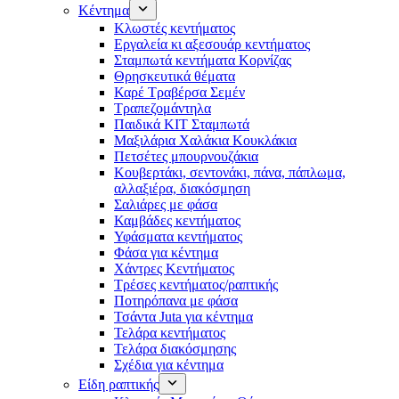
Κέντημα
Κλωστές κεντήματος
Eργαλεία κι αξεσουάρ κεντήματος
Σταμπωτά κεντήματα Κορνίζας
Θρησκευτικά θέματα
Καρέ Τραβέρσα Σεμέν
Τραπεζομάντηλα
Παιδικά KIT Σταμπωτά
Μαξιλάρια Χαλάκια Κουκλάκια
Πετσέτες μπουρνουζάκια
Κουβερτάκι, σεντονάκι, πάνα, πάπλωμα,
αλλαξιέρα, διακόσμηση
Σαλιάρες με φάσα
Καμβάδες κεντήματος
Υφάσματα κεντήματος
Φάσα για κέντημα
Χάντρες Κεντήματος
Τρέσες κεντήματος/ραπτικής
Ποτηρόπανα με φάσα
Τσάντα Juta για κέντημα
Τελάρα κεντήματος
Τελάρα διακόσμησης
Σχέδια για κέντημα
Είδη ραπτικής