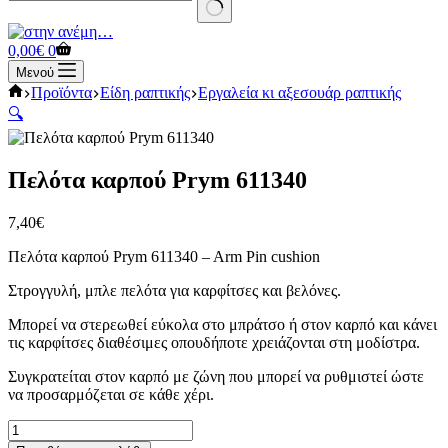
No
results
Καλάθι
0,00
€
0
Αγορών
Μενού
Αρχική
Προϊόντα
Είδη ραπτικής
Εργαλεία κι αξεσουάρ ραπτικής
σελίδα
🔍
Πελότα καρπού Prym 611340
7,40
€
Πελότα καρπού Prym 611340 – Arm Pin cushion
Στρογγυλή, μπλε πελότα για καρφίτσες και βελόνες.
Μπορεί να στερεωθεί εύκολα στο μπράτσο ή στον καρπό και κάνει
τις καρφίτσες διαθέσιμες οπουδήποτε χρειάζονται στη μοδίστρα.
Συγκρατείται στον καρπό με ζώνη που μπορεί να ρυθμιστεί ώστε
να προσαρμόζεται σε κάθε χέρι.
Πελότα
καρπού