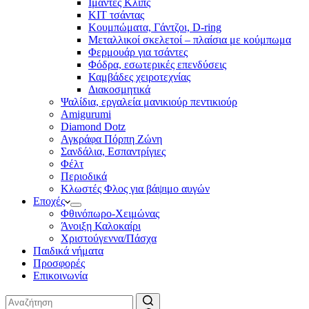
Ιμάντες Κλιπς
ΚΙΤ τσάντας
Κουμπώματα, Γάντζοι, D-ring
Μεταλλικοί σκελετοί – πλαίσια με κούμπωμα
Φερμουάρ για τσάντες
Φόδρα, εσωτερικές επενδύσεις
Καμβάδες χειροτεχνίας
Διακοσμητικά
Ψαλίδια, εργαλεία μανικιούρ πεντικιούρ
Amigurumi
Diamond Dotz
Αγκράφα Πόρπη Ζώνη
Σανδάλια, Εσπαντρίγιες
Φέλτ
Περιοδικά
Κλωστές Φλος για βάψιμο αυγών
Εποχές
Φθινόπωρο-Χειμώνας
Άνοιξη Καλοκαίρι
Χριστούγεννα/Πάσχα
Παιδικά νήματα
Προσφορές
Επικοινωνία