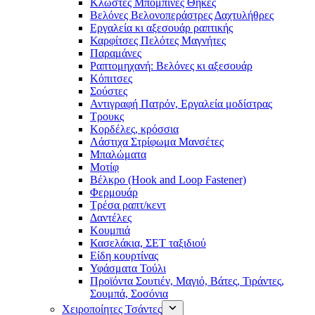
Κλωστές Μπομπίνες Θήκες
Βελόνες Βελονοπεράστρες Δαχτυλήθρες
Εργαλεία κι αξεσουάρ ραπτικής
Καρφίτσες Πελότες Μαγνήτες
Παραμάνες
Ραπτομηχανή: Βελόνες κι αξεσουάρ
Κόπιτσες
Σούστες
Αντιγραφή Πατρόν, Εργαλεία μοδίστρας
Τρουκς
Κορδέλες, κρόσσια
Λάστιχα Στρίφωμα Μανσέτες
Μπαλώματα
Mοτίφ
Βέλκρο (Hook and Loop Fastener)
Φερμουάρ
Τρέσα ραπτ/κεντ
Δαντέλες
Κουμπιά
Κασελάκια, ΣΕΤ ταξιδιού
Είδη κουρτίνας
Υφάσματα Τούλι
Προϊόντα Σουτιέν, Μαγιό, Βάτες, Τιράντες,
Σουμπά, Σοσόνια
Χειροποίητες Τσάντες