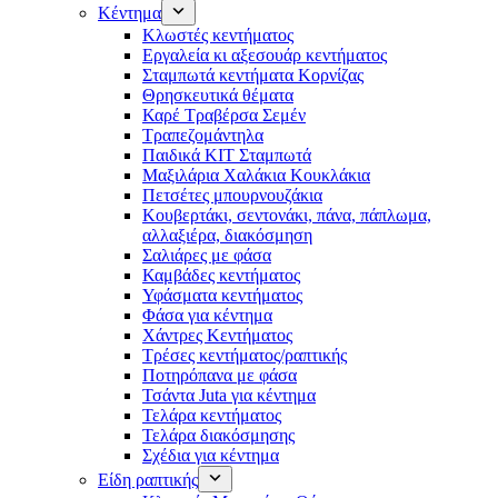
Κέντημα
Κλωστές κεντήματος
Eργαλεία κι αξεσουάρ κεντήματος
Σταμπωτά κεντήματα Κορνίζας
Θρησκευτικά θέματα
Καρέ Τραβέρσα Σεμέν
Τραπεζομάντηλα
Παιδικά KIT Σταμπωτά
Μαξιλάρια Χαλάκια Κουκλάκια
Πετσέτες μπουρνουζάκια
Κουβερτάκι, σεντονάκι, πάνα, πάπλωμα,
αλλαξιέρα, διακόσμηση
Σαλιάρες με φάσα
Καμβάδες κεντήματος
Υφάσματα κεντήματος
Φάσα για κέντημα
Χάντρες Κεντήματος
Τρέσες κεντήματος/ραπτικής
Ποτηρόπανα με φάσα
Τσάντα Juta για κέντημα
Τελάρα κεντήματος
Τελάρα διακόσμησης
Σχέδια για κέντημα
Είδη ραπτικής