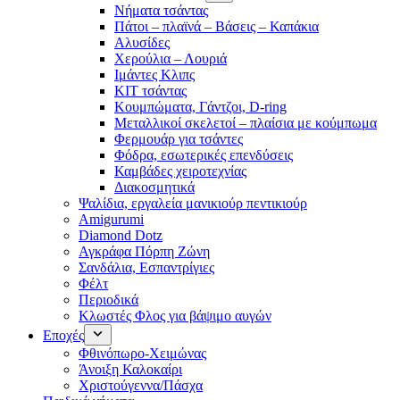
Νήματα τσάντας
Πάτοι – πλαϊνά – Βάσεις – Καπάκια
Αλυσίδες
Χερούλια – Λουριά
Ιμάντες Κλιπς
ΚΙΤ τσάντας
Κουμπώματα, Γάντζοι, D-ring
Μεταλλικοί σκελετοί – πλαίσια με κούμπωμα
Φερμουάρ για τσάντες
Φόδρα, εσωτερικές επενδύσεις
Καμβάδες χειροτεχνίας
Διακοσμητικά
Ψαλίδια, εργαλεία μανικιούρ πεντικιούρ
Amigurumi
Diamond Dotz
Αγκράφα Πόρπη Ζώνη
Σανδάλια, Εσπαντρίγιες
Φέλτ
Περιοδικά
Κλωστές Φλος για βάψιμο αυγών
Εποχές
Φθινόπωρο-Χειμώνας
Άνοιξη Καλοκαίρι
Χριστούγεννα/Πάσχα