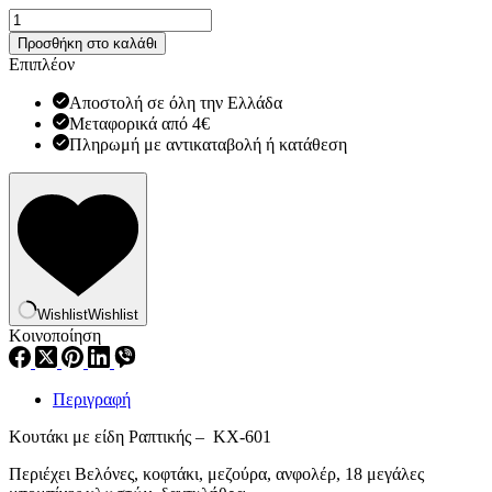
Σετ
ειδών
Προσθήκη στο καλάθι
Ραπτικής
Επιπλέον
-
KX-
Αποστολή σε όλη την Ελλάδα
601
Μεταφορικά από 4€
ποσότητα
Πληρωμή με αντικαταβολή ή κατάθεση
Wishlist
Wishlist
Κοινοποίηση
Περιγραφή
Κουτάκι με είδη Ραπτικής – KX-601
Περιέχει Βελόνες, κοφτάκι, μεζούρα, ανφολέρ, 18 μεγάλες