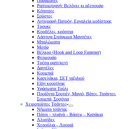
Παραμάνες
Ραπτομηχανή: Βελόνες κι αξεσουάρ
Κόπιτσες
Σούστες
Αντιγραφή Πατρόν, Εργαλεία μοδίστρας
Τρουκς
Κορδέλες, κρόσσια
Λάστιχα Στρίφωμα Μανσέτες
Μπαλώματα
Mοτίφ
Βέλκρο (Hook and Loop Fastener)
Φερμουάρ
Τρέσα ραπτ/κεντ
Δαντέλες
Κουμπιά
Κασελάκια, ΣΕΤ ταξιδιού
Είδη κουρτίνας
Υφάσματα Τούλι
Προϊόντα Σουτιέν, Μαγιό, Βάτες, Τιράντες,
Σουμπά, Σοσόνια
Χειροποίητες Τσάντες
Νήματα τσάντας
Πάτοι – πλαϊνά – Βάσεις – Καπάκια
Αλυσίδες
Χερούλια – Λουριά