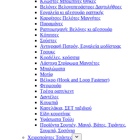
Κλωστές Μπομπίνες Θήκες
Βελόνες Βελονοπεράστρες Δαχτυλήθρες
Εργαλεία κι αξεσουάρ ραπτικής
Καρφίτσες Πελότες Μαγνήτες
Παραμάνες
Ραπτομηχανή: Βελόνες κι αξεσουάρ
Κόπιτσες
Σούστες
Αντιγραφή Πατρόν, Εργαλεία μοδίστρας
Τρουκς
Κορδέλες, κρόσσια
Λάστιχα Στρίφωμα Μανσέτες
Μπαλώματα
Mοτίφ
Βέλκρο (Hook and Loop Fastener)
Φερμουάρ
Τρέσα ραπτ/κεντ
Δαντέλες
Κουμπιά
Κασελάκια, ΣΕΤ ταξιδιού
Είδη κουρτίνας
Υφάσματα Τούλι
Προϊόντα Σουτιέν, Μαγιό, Βάτες, Τιράντες,
Σουμπά, Σοσόνια
Χειροποίητες Τσάντες