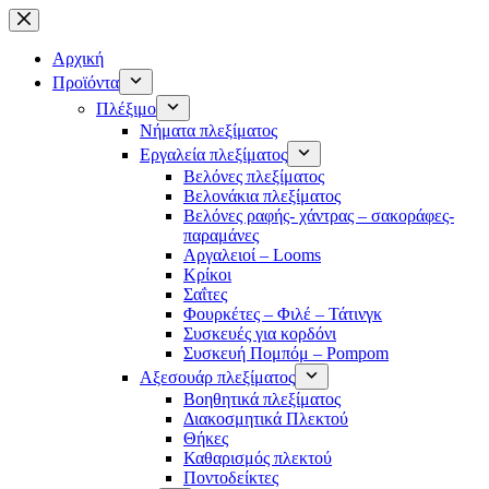
Μετάβαση
στο
περιεχόμενο
Αρχική
Προϊόντα
Πλέξιμο
Νήματα πλεξίματος
Εργαλεία πλεξίματος
Βελόνες πλεξίματος
Βελονάκια πλεξίματος
Βελόνες ραφής- χάντρας – σακοράφες-
παραμάνες
Αργαλειοί – Looms
Κρίκοι
Σαΐτες
Φουρκέτες – Φιλέ – Τάτινγκ
Συσκευές για κορδόνι
Συσκευή Πομπόμ – Pompom
Αξεσουάρ πλεξίματος
Βοηθητικά πλεξίματος
Διακοσμητικά Πλεκτού
Θήκες
Καθαρισμός πλεκτού
Ποντοδείκτες