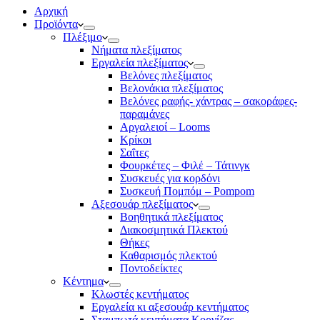
Αρχική
Προϊόντα
Πλέξιμο
Νήματα πλεξίματος
Εργαλεία πλεξίματος
Βελόνες πλεξίματος
Βελονάκια πλεξίματος
Βελόνες ραφής- χάντρας – σακοράφες-
παραμάνες
Αργαλειοί – Looms
Κρίκοι
Σαΐτες
Φουρκέτες – Φιλέ – Τάτινγκ
Συσκευές για κορδόνι
Συσκευή Πομπόμ – Pompom
Αξεσουάρ πλεξίματος
Βοηθητικά πλεξίματος
Διακοσμητικά Πλεκτού
Θήκες
Καθαρισμός πλεκτού
Ποντοδείκτες
Κέντημα
Κλωστές κεντήματος
Eργαλεία κι αξεσουάρ κεντήματος
Σταμπωτά κεντήματα Κορνίζας