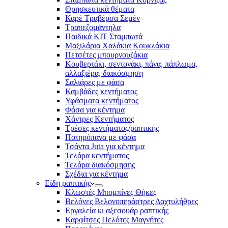
Θρησκευτικά θέματα
Καρέ Τραβέρσα Σεμέν
Τραπεζομάντηλα
Παιδικά KIT Σταμπωτά
Μαξιλάρια Χαλάκια Κουκλάκια
Πετσέτες μπουρνουζάκια
Κουβερτάκι, σεντονάκι, πάνα, πάπλωμα,
αλλαξιέρα, διακόσμηση
Σαλιάρες με φάσα
Καμβάδες κεντήματος
Υφάσματα κεντήματος
Φάσα για κέντημα
Χάντρες Κεντήματος
Τρέσες κεντήματος/ραπτικής
Ποτηρόπανα με φάσα
Τσάντα Juta για κέντημα
Τελάρα κεντήματος
Τελάρα διακόσμησης
Σχέδια για κέντημα
Είδη ραπτικής
Κλωστές Μπομπίνες Θήκες
Βελόνες Βελονοπεράστρες Δαχτυλήθρες
Εργαλεία κι αξεσουάρ ραπτικής
Καρφίτσες Πελότες Μαγνήτες