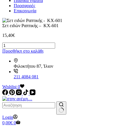
Παιδικά νήματα
Προσφορές
Επικοινωνία
Σετ ειδών Ραπτικής – KX-601
15,40
€
Σετ
ειδών
Προσθήκη στο καλάθι
Ραπτικής
-
KX-
Φιλοκτήτου 87, Ίλιον
601
ποσότητα
211 4084 081
Wishlist
0
No
Login
results
Καλάθι
0,00
€
0
Αγορών