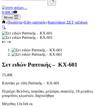
No
results
Καλάθι
0,00
€
0
Αγορών
Μενού
Αρχική
Προϊόντα
Είδη ραπτικής
Κασελάκια, ΣΕΤ ταξιδιού
σελίδα
🔍
Σετ ειδών Ραπτικής – KX-601
15,40
€
Κουτάκι με είδη Ραπτικής – KX-601
Περιέχει Βελόνες, κοφτάκι, μεζούρα, ανφολέρ, 18 μεγάλες
μπομπίνες κλωστών, δαχτυλήθρα
Μέγεθος 13x3x6 εκ