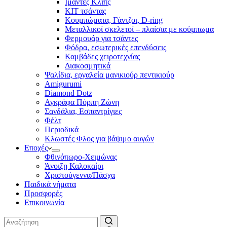
Ιμάντες Κλιπς
ΚΙΤ τσάντας
Κουμπώματα, Γάντζοι, D-ring
Μεταλλικοί σκελετοί – πλαίσια με κούμπωμα
Φερμουάρ για τσάντες
Φόδρα, εσωτερικές επενδύσεις
Καμβάδες χειροτεχνίας
Διακοσμητικά
Ψαλίδια, εργαλεία μανικιούρ πεντικιούρ
Amigurumi
Diamond Dotz
Αγκράφα Πόρπη Ζώνη
Σανδάλια, Εσπαντρίγιες
Φέλτ
Περιοδικά
Κλωστές Φλος για βάψιμο αυγών
Εποχές
Φθινόπωρο-Χειμώνας
Άνοιξη Καλοκαίρι
Χριστούγεννα/Πάσχα
Παιδικά νήματα
Προσφορές
Επικοινωνία