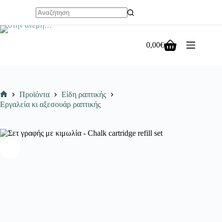
Μετάβαση
στο
No
περιεχόμενο
results
0,00
€
Καλάθι
Αγορών
Προϊόντα
Είδη ραπτικής
Αρχική
Εργαλεία κι αξεσουάρ ραπτικής
σελίδα