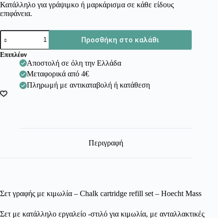
Κατάλληλο για γράψιμκο ή μαρκάρισμα σε κάθε είδους
επιφάνεια.
Σετ
Προσθήκη στο καλάθι
γραφής
με
Επιπλέον
κιμωλία
Αποστολή σε όλη την Ελλάδα
- Chalk
Μεταφορικά από 4€
cartridge
refill
Πληρωμή με αντικαταβολή ή κατάθεση
set
ποσότητα
Περιγραφή
Σετ γραφής με κιμωλία – Chalk cartridge refill set – Ηoecht Μass
Σετ με κατάλληλο εργαλείο -στιλό για κιμωλία, με ανταλλακτικές