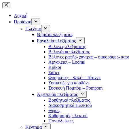
Μετάβαση
στο
περιεχόμενο
Αρχική
Προϊόντα
Πλέξιμο
Νήματα πλεξίματος
Εργαλεία πλεξίματος
Βελόνες πλεξίματος
Βελονάκια πλεξίματος
Βελόνες ραφής- χάντρας – σακοράφες- παρ
Αργαλειοί – Looms
Κρίκοι
Σαΐτες
Φουρκέτες – Φιλέ – Τάτινγκ
Συσκευές για κορδόνι
Συσκευή Πομπόμ – Pompom
Αξεσουάρ πλεξίματος
Βοηθητικά πλεξίματος
Διακοσμητικά Πλεκτού
Θήκες
Καθαρισμός πλεκτού
Ποντοδείκτες
Κέντημα