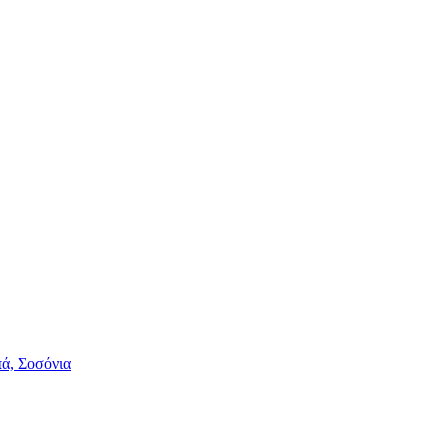
πά, Σοσόνια