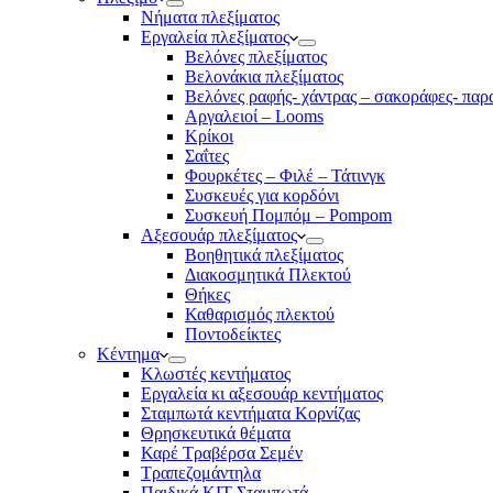
Νήματα πλεξίματος
Εργαλεία πλεξίματος
Βελόνες πλεξίματος
Βελονάκια πλεξίματος
Βελόνες ραφής- χάντρας – σακοράφες- παρ
Αργαλειοί – Looms
Κρίκοι
Σαΐτες
Φουρκέτες – Φιλέ – Τάτινγκ
Συσκευές για κορδόνι
Συσκευή Πομπόμ – Pompom
Αξεσουάρ πλεξίματος
Βοηθητικά πλεξίματος
Διακοσμητικά Πλεκτού
Θήκες
Καθαρισμός πλεκτού
Ποντοδείκτες
Κέντημα
Κλωστές κεντήματος
Eργαλεία κι αξεσουάρ κεντήματος
Σταμπωτά κεντήματα Κορνίζας
Θρησκευτικά θέματα
Καρέ Τραβέρσα Σεμέν
Τραπεζομάντηλα
Παιδικά KIT Σταμπωτά