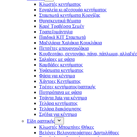
Κλωστές κεντήματος
Eργαλεία κι αξεσουάρ κεντήματος
Σταμπωτά κεντήματα Κορνίζας
Θρησκευτικά θέματα
Καρέ Τραβέρσα Σεμέν
Τραπεζομάντηλα
Παιδικά KIT Σταμπωτά
Μαξιλάρια Χαλάκια Κουκλάκια
Πετσέτες μπουρνουζάκια
Κουβερτάκι, σεντονάκι, πάνα, πάπλωμα, αλλαξιέ
Σαλιάρες με φάσα
Καμβάδες κεντήματος
Υφάσματα κεντήματος
Φάσα για κέντημα
Χάντρες Κεντήματος
Τρέσες κεντήματος/ραπτικής
Ποτηρόπανα με φάσα
Τσάντα Juta για κέντημα
Τελάρα κεντήματος
Τελάρα διακόσμησης
Σχέδια για κέντημα
Είδη ραπτικής
Κλωστές Μπομπίνες Θήκες
Βελόνες Βελονοπεράστρες Δαχτυλήθρες