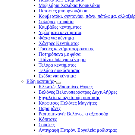
Μαξιλάρια Χαλάκια Κουκλάκια
Πετσέτες μπουρνουζάκια
Κουβερτάκι, σεντονάκι, πάνα, πάπλωμα, αλλαξιέ
Σαλιάρες με φάσα
Καμβάδες κεντήματος
Υφάσματα κεντήματος
Φάσα για κέντημα
Χάντρες Κεντήματος
Τρέσες κεντήματος/ραπτικής
Ποτηρόπανα με φάσα
Τσάντα Juta για κέντημα
Τελάρα κεντήματος
Τελάρα διακόσμησης
Σχέδια για κέντημα
Είδη ραπτικής
Κλωστές Μπομπίνες Θήκες
Βελόνες Βελονοπεράστρες Δαχτυλήθρες
Εργαλεία κι αξεσουάρ ραπτικής
Καρφίτσες Πελότες Μαγνήτες
Παραμάνες
Ραπτομηχανή: Βελόνες κι αξεσουάρ
Κόπιτσες
Σούστες
Αντιγραφή Πατρόν, Εργαλεία μοδίστρας