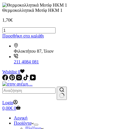
Θερμοκολλητικά Μοτίφ ΗΚΜ 1
1,70
€
Θερμοκολλητικά
Μοτίφ
Προσθήκη στο καλάθι
ΗΚΜ
1
ποσότητα
Φιλοκτήτου 87, Ίλιον
211 4084 081
Wishlist
0
No
Login
results
Καλάθι
0,00
€
0
Αγορών
Αρχική
Προϊόντα
Πλέξιμο