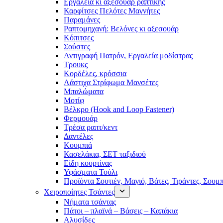
Εργαλεία κι αξεσουάρ ραπτικής
Καρφίτσες Πελότες Μαγνήτες
Παραμάνες
Ραπτομηχανή: Βελόνες κι αξεσουάρ
Κόπιτσες
Σούστες
Αντιγραφή Πατρόν, Εργαλεία μοδίστρας
Τρουκς
Κορδέλες, κρόσσια
Λάστιχα Στρίφωμα Μανσέτες
Μπαλώματα
Mοτίφ
Βέλκρο (Hook and Loop Fastener)
Φερμουάρ
Τρέσα ραπτ/κεντ
Δαντέλες
Κουμπιά
Κασελάκια, ΣΕΤ ταξιδιού
Είδη κουρτίνας
Υφάσματα Τούλι
Προϊόντα Σουτιέν, Μαγιό, Βάτες, Τιράντες, Σουμ
Χειροποίητες Τσάντες
Νήματα τσάντας
Πάτοι – πλαϊνά – Βάσεις – Καπάκια
Αλυσίδες