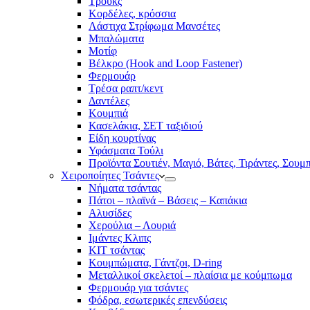
Τρουκς
Κορδέλες, κρόσσια
Λάστιχα Στρίφωμα Μανσέτες
Μπαλώματα
Mοτίφ
Βέλκρο (Hook and Loop Fastener)
Φερμουάρ
Τρέσα ραπτ/κεντ
Δαντέλες
Κουμπιά
Κασελάκια, ΣΕΤ ταξιδιού
Είδη κουρτίνας
Υφάσματα Τούλι
Προϊόντα Σουτιέν, Μαγιό, Βάτες, Τιράντες, Σουμ
Χειροποίητες Τσάντες
Νήματα τσάντας
Πάτοι – πλαϊνά – Βάσεις – Καπάκια
Αλυσίδες
Χερούλια – Λουριά
Ιμάντες Κλιπς
ΚΙΤ τσάντας
Κουμπώματα, Γάντζοι, D-ring
Μεταλλικοί σκελετοί – πλαίσια με κούμπωμα
Φερμουάρ για τσάντες
Φόδρα, εσωτερικές επενδύσεις