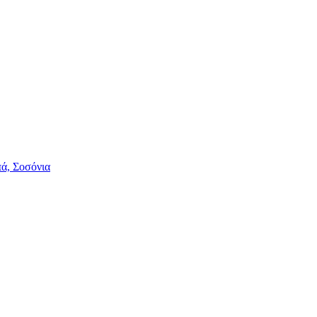
πά, Σοσόνια