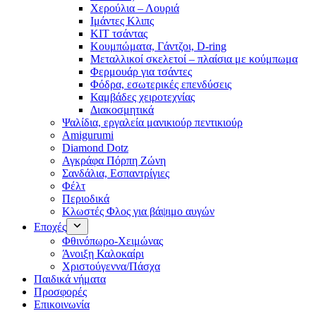
Χερούλια – Λουριά
Ιμάντες Κλιπς
ΚΙΤ τσάντας
Κουμπώματα, Γάντζοι, D-ring
Μεταλλικοί σκελετοί – πλαίσια με κούμπωμα
Φερμουάρ για τσάντες
Φόδρα, εσωτερικές επενδύσεις
Καμβάδες χειροτεχνίας
Διακοσμητικά
Ψαλίδια, εργαλεία μανικιούρ πεντικιούρ
Amigurumi
Diamond Dotz
Αγκράφα Πόρπη Ζώνη
Σανδάλια, Εσπαντρίγιες
Φέλτ
Περιοδικά
Κλωστές Φλος για βάψιμο αυγών
Εποχές
Φθινόπωρο-Χειμώνας
Άνοιξη Καλοκαίρι
Χριστούγεννα/Πάσχα
Παιδικά νήματα
Προσφορές
Επικοινωνία