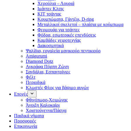
Χερούλια – Λουριά
Ιμάντες Κλιπς
ΚΙΤ τσάντας
Κουμπώματα, Γάντζοι, D-ring
Μεταλλικοί σκελετοί – πλαίσια με κούμπωμα
Φερμουάρ για τσάντες
Φόδρα, εσωτερικές επενδύσεις
Καμβάδες χειροτεχνίας
Διακοσμητικά
Ψαλίδια, εργαλεία μανικιούρ πεντικιούρ
Amigurumi
Diamond Dotz
Αγκράφα Πόρπη Ζώνη
Σανδάλια, Εσπαντρίγιες
Φέλτ
Περιοδικά
Κλωστές Φλος για βάψιμο αυγών
Εποχές
Φθινόπωρο-Χειμώνας
Άνοιξη Καλοκαίρι
Χριστούγεννα/Πάσχα
Παιδικά νήματα
Προσφορές
Επικοινωνία