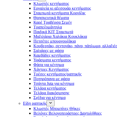
Κλωστές κεντήματος
Eργαλεία κι αξεσουάρ κεντήματος
Σταμπωτά κεντήματα Κορνίζας
Θρησκευτικά θέματα
Καρέ Τραβέρσα Σεμέν
Τραπεζομάντηλα
Παιδικά KIT Σταμπωτά
Μαξιλάρια Χαλάκια Κουκλάκια
Πετσέτες μπουρνουζάκια
Κουβερτάκι, σεντονάκι, πάνα, πάπλωμα, αλλαξιέ
Σαλιάρες με φάσα
Καμβάδες κεντήματος
Υφάσματα κεντήματος
Φάσα για κέντημα
Χάντρες Κεντήματος
Τρέσες κεντήματος/ραπτικής
Ποτηρόπανα με φάσα
Τσάντα Juta για κέντημα
Τελάρα κεντήματος
Τελάρα διακόσμησης
Σχέδια για κέντημα
Είδη ραπτικής
Κλωστές Μπομπίνες Θήκες
Βελόνες Βελονοπεράστρες Δαχτυλήθρες