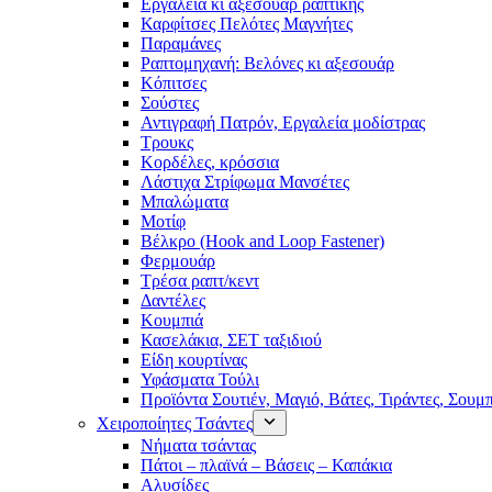
Εργαλεία κι αξεσουάρ ραπτικής
Καρφίτσες Πελότες Μαγνήτες
Παραμάνες
Ραπτομηχανή: Βελόνες κι αξεσουάρ
Κόπιτσες
Σούστες
Αντιγραφή Πατρόν, Εργαλεία μοδίστρας
Τρουκς
Κορδέλες, κρόσσια
Λάστιχα Στρίφωμα Μανσέτες
Μπαλώματα
Mοτίφ
Βέλκρο (Hook and Loop Fastener)
Φερμουάρ
Τρέσα ραπτ/κεντ
Δαντέλες
Κουμπιά
Κασελάκια, ΣΕΤ ταξιδιού
Είδη κουρτίνας
Υφάσματα Τούλι
Προϊόντα Σουτιέν, Μαγιό, Βάτες, Τιράντες, Σουμ
Χειροποίητες Τσάντες
Νήματα τσάντας
Πάτοι – πλαϊνά – Βάσεις – Καπάκια
Αλυσίδες