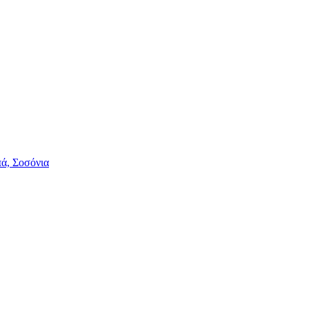
πά, Σοσόνια