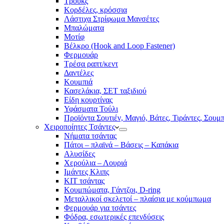
Τρουκς
Κορδέλες, κρόσσια
Λάστιχα Στρίφωμα Μανσέτες
Μπαλώματα
Mοτίφ
Βέλκρο (Hook and Loop Fastener)
Φερμουάρ
Τρέσα ραπτ/κεντ
Δαντέλες
Κουμπιά
Κασελάκια, ΣΕΤ ταξιδιού
Είδη κουρτίνας
Υφάσματα Τούλι
Προϊόντα Σουτιέν, Μαγιό, Βάτες, Τιράντες, Σουμ
Χειροποίητες Τσάντες
Νήματα τσάντας
Πάτοι – πλαϊνά – Βάσεις – Καπάκια
Αλυσίδες
Χερούλια – Λουριά
Ιμάντες Κλιπς
ΚΙΤ τσάντας
Κουμπώματα, Γάντζοι, D-ring
Μεταλλικοί σκελετοί – πλαίσια με κούμπωμα
Φερμουάρ για τσάντες
Φόδρα, εσωτερικές επενδύσεις