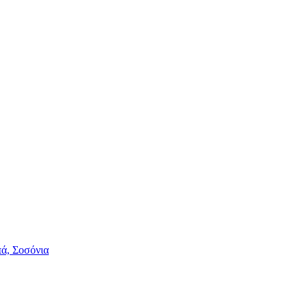
πά, Σοσόνια