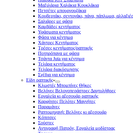
Μαξιλάρια Χαλάκια Κουκλάκια
Πετσέτες μπουρνουζάκια
Κουβερτάκι, σεντονάκι, πάνα, πάπλωμα, αλλαξιέ
Σαλιάρες με φάσα
Καμβάδες κεντήματος
Υφάσματα κεντήματος
Φάσα για κέντημα
Χάντρες Κεντήματος
Τρέσες κεντήματος/ραπτικής
Ποτηρόπανα με φάσα
Τσάντα Juta για κέντημα
Τελάρα κεντήματος
Τελάρα διακόσμησης
Σχέδια για κέντημα
Είδη ραπτικής
Κλωστές Μπομπίνες Θήκες
Βελόνες Βελονοπεράστρες Δαχτυλήθρες
Εργαλεία κι αξεσουάρ ραπτικής
Καρφίτσες Πελότες Μαγνήτες
Παραμάνες
Ραπτομηχανή: Βελόνες κι αξεσουάρ
Κόπιτσες
Σούστες
Αντιγραφή Πατρόν, Εργαλεία μοδίστρας