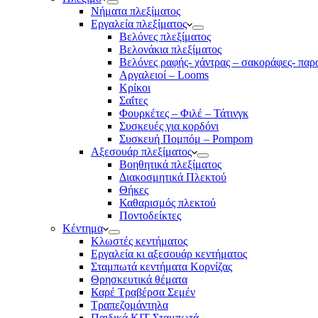
Νήματα πλεξίματος
Εργαλεία πλεξίματος
Βελόνες πλεξίματος
Βελονάκια πλεξίματος
Βελόνες ραφής- χάντρας – σακοράφες- παρ
Αργαλειοί – Looms
Κρίκοι
Σαΐτες
Φουρκέτες – Φιλέ – Τάτινγκ
Συσκευές για κορδόνι
Συσκευή Πομπόμ – Pompom
Αξεσουάρ πλεξίματος
Βοηθητικά πλεξίματος
Διακοσμητικά Πλεκτού
Θήκες
Καθαρισμός πλεκτού
Ποντοδείκτες
Κέντημα
Κλωστές κεντήματος
Eργαλεία κι αξεσουάρ κεντήματος
Σταμπωτά κεντήματα Κορνίζας
Θρησκευτικά θέματα
Καρέ Τραβέρσα Σεμέν
Τραπεζομάντηλα
Παιδικά KIT Σταμπωτά