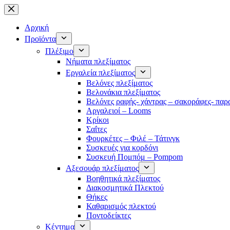
Μετάβαση
στο
περιεχόμενο
Αρχική
Προϊόντα
Πλέξιμο
Νήματα πλεξίματος
Εργαλεία πλεξίματος
Βελόνες πλεξίματος
Βελονάκια πλεξίματος
Βελόνες ραφής- χάντρας – σακοράφες- παρ
Αργαλειοί – Looms
Κρίκοι
Σαΐτες
Φουρκέτες – Φιλέ – Τάτινγκ
Συσκευές για κορδόνι
Συσκευή Πομπόμ – Pompom
Αξεσουάρ πλεξίματος
Βοηθητικά πλεξίματος
Διακοσμητικά Πλεκτού
Θήκες
Καθαρισμός πλεκτού
Ποντοδείκτες
Κέντημα