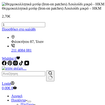
Θερμοκολλητικά μοτίφ (Iron-on patches) Λουλούδι μικρό – ΗΚΜ
2,70
€
Θερμοκολλητικά
μοτίφ
Προσθήκη στο καλάθι
(Iron-
on
patches)
Φιλοκτήτου 87, Ίλιον
Λουλούδι
μικρό
211 4084 081
-
ΗΚΜ
Wishlist
0
ποσότητα
No
Login
results
Καλάθι
0,00
€
0
Αγορών
Αρχική
Προϊόντα
Πλέξιμο