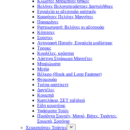
Κλωστές Μπομπίνες Θήκες
Βελόνες Βελονοπεράστρες Δαχτυλήθρες
Εργαλεία κι αξεσουάρ ραπτικής
Καρφίτσες Πελότες Μαγνήτες
Παραμάνες
Ραπτομηχανή: Βελόνες κι αξεσουάρ
Κόπιτσες
Σούστες
Αντιγραφή Πατρόν, Εργαλεία μοδίστρας
Τρουκς
Κορδέλες, κρόσσια
Λάστιχα Στρίφωμα Μανσέτες
Μπαλώματα
Mοτίφ
Βέλκρο (Hook and Loop Fastener)
Φερμουάρ
Τρέσα ραπτ/κεντ
Δαντέλες
Κουμπιά
Κασελάκια, ΣΕΤ ταξιδιού
Είδη κουρτίνας
Υφάσματα Τούλι
Προϊόντα Σουτιέν, Μαγιό, Βάτες, Τιράντες,
Σουμπά, Σοσόνια
Χειροποίητες Τσάντες