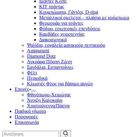
Ιμάντες Κλιπς
ΚΙΤ τσάντας
Κουμπώματα, Γάντζοι, D-ring
Μεταλλικοί σκελετοί – πλαίσια με κούμπωμα
Φερμουάρ για τσάντες
Φόδρα, εσωτερικές επενδύσεις
Καμβάδες χειροτεχνίας
Διακοσμητικά
Ψαλίδια, εργαλεία μανικιούρ πεντικιούρ
Amigurumi
Diamond Dotz
Αγκράφα Πόρπη Ζώνη
Σανδάλια, Εσπαντρίγιες
Φέλτ
Περιοδικά
Κλωστές Φλος για βάψιμο αυγών
Εποχές
Φθινόπωρο-Χειμώνας
Άνοιξη Καλοκαίρι
Χριστούγεννα/Πάσχα
Παιδικά νήματα
Προσφορές
Επικοινωνία