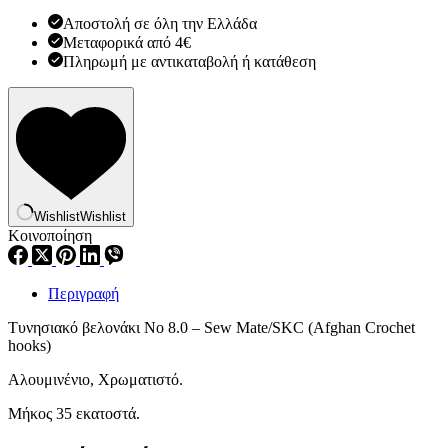
ποσότητα
Αποστολή σε όλη την Ελλάδα
Μεταφορικά από 4€
Πληρωμή με αντικαταβολή ή κατάθεση
Wishlist
Wishlist
Κοινοποίηση
Περιγραφή
Τυνησιακό βελονάκι Νο 8.0 – Sew Mate/SKC (Afghan Crochet
hooks)
Αλουμινένιο, Χρωματιστό.
Μήκος 35 εκατοστά.