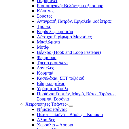
Παραμάνες
Ραπτομηχανή: Βελόνες κι αξεσουάρ
Κόπιτσες
Σούστες
Αντιγραφή Πατρόν, Εργαλεία μοδίστρας
Τρουκς
Κορδέλες, κρόσσια
Λάστιχα Στρίφωμα Μανσέτες
Μπαλώματα
Mοτίφ
Βέλκρο (Hook and Loop Fastener)
Φερμουάρ
Τρέσα ραπτ/κεντ
Δαντέλες
Κουμπιά
Κασελάκια, ΣΕΤ ταξιδιού
Είδη κουρτίνας
Υφάσματα Τούλι
Προϊόντα Σουτιέν, Μαγιό, Βάτες, Τιράντες,
Σουμπά, Σοσόνια
Χειροποίητες Τσάντες
Νήματα τσάντας
Πάτοι – πλαϊνά – Βάσεις – Καπάκια
Αλυσίδες
Χερούλια – Λουριά