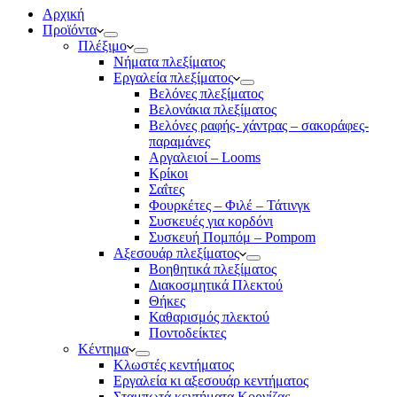
Αρχική
Προϊόντα
Πλέξιμο
Νήματα πλεξίματος
Εργαλεία πλεξίματος
Βελόνες πλεξίματος
Βελονάκια πλεξίματος
Βελόνες ραφής- χάντρας – σακοράφες-
παραμάνες
Αργαλειοί – Looms
Κρίκοι
Σαΐτες
Φουρκέτες – Φιλέ – Τάτινγκ
Συσκευές για κορδόνι
Συσκευή Πομπόμ – Pompom
Αξεσουάρ πλεξίματος
Βοηθητικά πλεξίματος
Διακοσμητικά Πλεκτού
Θήκες
Καθαρισμός πλεκτού
Ποντοδείκτες
Κέντημα
Κλωστές κεντήματος
Eργαλεία κι αξεσουάρ κεντήματος
Σταμπωτά κεντήματα Κορνίζας