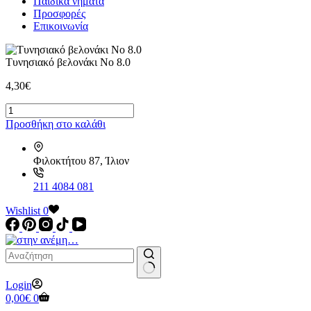
Παιδικά νήματα
Προσφορές
Επικοινωνία
Τυνησιακό βελονάκι Νο 8.0
4,30
€
Τυνησιακό
βελονάκι
Προσθήκη στο καλάθι
Νο
8.0
ποσότητα
Φιλοκτήτου 87, Ίλιον
211 4084 081
Wishlist
0
No
Login
results
Καλάθι
0,00
€
0
Αγορών