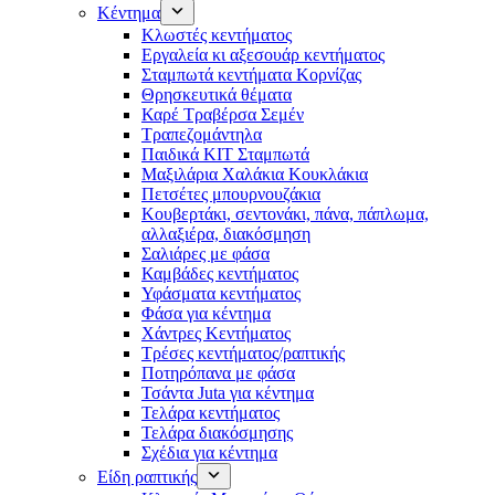
Κέντημα
Κλωστές κεντήματος
Eργαλεία κι αξεσουάρ κεντήματος
Σταμπωτά κεντήματα Κορνίζας
Θρησκευτικά θέματα
Καρέ Τραβέρσα Σεμέν
Τραπεζομάντηλα
Παιδικά KIT Σταμπωτά
Μαξιλάρια Χαλάκια Κουκλάκια
Πετσέτες μπουρνουζάκια
Κουβερτάκι, σεντονάκι, πάνα, πάπλωμα,
αλλαξιέρα, διακόσμηση
Σαλιάρες με φάσα
Καμβάδες κεντήματος
Υφάσματα κεντήματος
Φάσα για κέντημα
Χάντρες Κεντήματος
Τρέσες κεντήματος/ραπτικής
Ποτηρόπανα με φάσα
Τσάντα Juta για κέντημα
Τελάρα κεντήματος
Τελάρα διακόσμησης
Σχέδια για κέντημα
Είδη ραπτικής