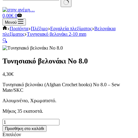
No
results
Καλάθι
0,00
€
0
Αγορών
Μενού
Αρχική
Προϊόντα
Πλέξιμο
Εργαλεία πλεξίματος
Βελονάκια
σελίδα
πλεξίματος
Τυνησιακό βελονάκι 2-10 mm
🔍
Τυνησιακό βελονάκι Νο 8.0
4,30
€
Τυνησιακό βελονάκι (Afghan Crochet hooks) Νο 8.0 – Sew
Mate/SKC
Αλουμινένιο, Χρωματιστό.
Μήκος 35 εκατοστά.
Τυνησιακό
βελονάκι
Προσθήκη στο καλάθι
Νο
Επιπλέον
8.0