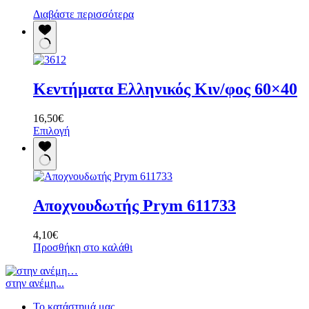
Διαβάστε περισσότερα
Κεντήματα Ελληνικός Κιν/φος 60×40
16,50
€
Αυτό
Επιλογή
το
προϊόν
έχει
πολλαπλές
παραλλαγές.
Αποχνουδωτής Prym 611733
Οι
επιλογές
μπορούν
4,10
€
να
Προσθήκη στο καλάθι
επιλεγούν
στη
σελίδα
στην ανέμη...
του
προϊόντος
Το κατάστημά μας