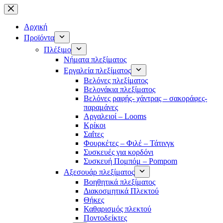
Μετάβαση
στο
περιεχόμενο
Αρχική
Προϊόντα
Πλέξιμο
Νήματα πλεξίματος
Εργαλεία πλεξίματος
Βελόνες πλεξίματος
Βελονάκια πλεξίματος
Βελόνες ραφής- χάντρας – σακοράφες-
παραμάνες
Αργαλειοί – Looms
Κρίκοι
Σαΐτες
Φουρκέτες – Φιλέ – Τάτινγκ
Συσκευές για κορδόνι
Συσκευή Πομπόμ – Pompom
Αξεσουάρ πλεξίματος
Βοηθητικά πλεξίματος
Διακοσμητικά Πλεκτού
Θήκες
Καθαρισμός πλεκτού
Ποντοδείκτες