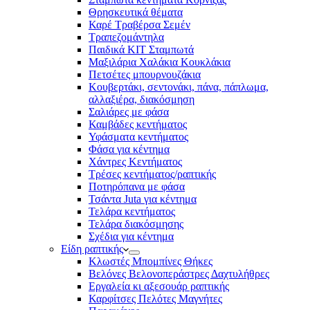
Θρησκευτικά θέματα
Καρέ Τραβέρσα Σεμέν
Τραπεζομάντηλα
Παιδικά KIT Σταμπωτά
Μαξιλάρια Χαλάκια Κουκλάκια
Πετσέτες μπουρνουζάκια
Κουβερτάκι, σεντονάκι, πάνα, πάπλωμα,
αλλαξιέρα, διακόσμηση
Σαλιάρες με φάσα
Καμβάδες κεντήματος
Υφάσματα κεντήματος
Φάσα για κέντημα
Χάντρες Κεντήματος
Τρέσες κεντήματος/ραπτικής
Ποτηρόπανα με φάσα
Τσάντα Juta για κέντημα
Τελάρα κεντήματος
Τελάρα διακόσμησης
Σχέδια για κέντημα
Είδη ραπτικής
Κλωστές Μπομπίνες Θήκες
Βελόνες Βελονοπεράστρες Δαχτυλήθρες
Εργαλεία κι αξεσουάρ ραπτικής
Καρφίτσες Πελότες Μαγνήτες