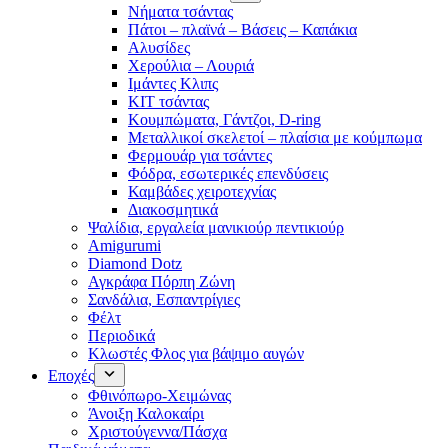
Νήματα τσάντας
Πάτοι – πλαϊνά – Βάσεις – Καπάκια
Αλυσίδες
Χερούλια – Λουριά
Ιμάντες Κλιπς
ΚΙΤ τσάντας
Κουμπώματα, Γάντζοι, D-ring
Μεταλλικοί σκελετοί – πλαίσια με κούμπωμα
Φερμουάρ για τσάντες
Φόδρα, εσωτερικές επενδύσεις
Καμβάδες χειροτεχνίας
Διακοσμητικά
Ψαλίδια, εργαλεία μανικιούρ πεντικιούρ
Amigurumi
Diamond Dotz
Αγκράφα Πόρπη Ζώνη
Σανδάλια, Εσπαντρίγιες
Φέλτ
Περιοδικά
Κλωστές Φλος για βάψιμο αυγών
Εποχές
Φθινόπωρο-Χειμώνας
Άνοιξη Καλοκαίρι
Χριστούγεννα/Πάσχα