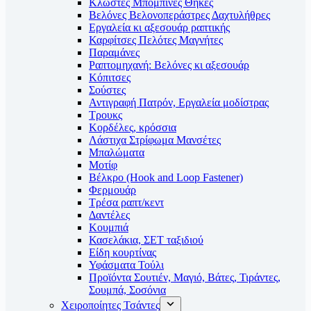
Κλωστές Μπομπίνες Θήκες
Βελόνες Βελονοπεράστρες Δαχτυλήθρες
Εργαλεία κι αξεσουάρ ραπτικής
Καρφίτσες Πελότες Μαγνήτες
Παραμάνες
Ραπτομηχανή: Βελόνες κι αξεσουάρ
Κόπιτσες
Σούστες
Αντιγραφή Πατρόν, Εργαλεία μοδίστρας
Τρουκς
Κορδέλες, κρόσσια
Λάστιχα Στρίφωμα Μανσέτες
Μπαλώματα
Mοτίφ
Βέλκρο (Hook and Loop Fastener)
Φερμουάρ
Τρέσα ραπτ/κεντ
Δαντέλες
Κουμπιά
Κασελάκια, ΣΕΤ ταξιδιού
Είδη κουρτίνας
Υφάσματα Τούλι
Προϊόντα Σουτιέν, Μαγιό, Βάτες, Τιράντες,
Σουμπά, Σοσόνια
Χειροποίητες Τσάντες