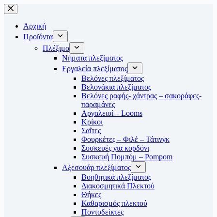
Μετάβαση
στο
περιεχόμενο
Αρχική
Προϊόντα
Πλέξιμο
Νήματα πλεξίματος
Εργαλεία πλεξίματος
Βελόνες πλεξίματος
Βελονάκια πλεξίματος
Βελόνες ραφής- χάντρας – σακοράφες-
παραμάνες
Αργαλειοί – Looms
Κρίκοι
Σαΐτες
Φουρκέτες – Φιλέ – Τάτινγκ
Συσκευές για κορδόνι
Συσκευή Πομπόμ – Pompom
Αξεσουάρ πλεξίματος
Βοηθητικά πλεξίματος
Διακοσμητικά Πλεκτού
Θήκες
Καθαρισμός πλεκτού
Ποντοδείκτες