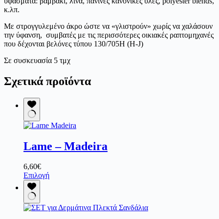
υφάσματα: βαμβάκι, λινά, πάνινες κανονικές ύλες, polyester blends,
κ.λπ.
Με στρογγυλεμένο άκρο ώστε να «γλιστρούν» χωρίς να χαλάσουν
την ύφανση, συμβατές με τις περισσότερες οικιακές ραπτομηχανές
που δέχονται βελόνες τύπου 130/705H (H-J)
Σε συσκευασία 5 τμχ
Σχετικά προϊόντα
Lame – Madeira
6,60
€
Αυτό
Επιλογή
το
προϊόν
έχει
πολλαπλές
παραλλαγές.