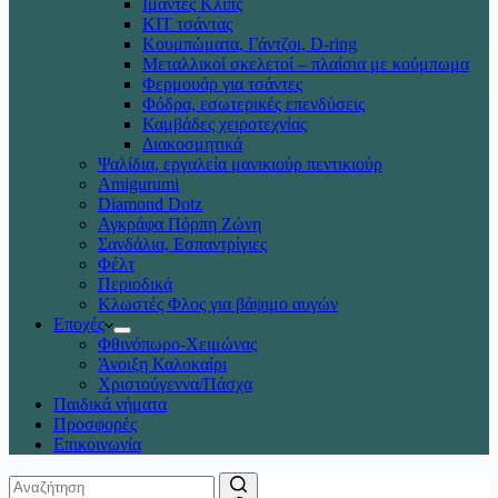
Ιμάντες Κλιπς
ΚΙΤ τσάντας
Κουμπώματα, Γάντζοι, D-ring
Μεταλλικοί σκελετοί – πλαίσια με κούμπωμα
Φερμουάρ για τσάντες
Φόδρα, εσωτερικές επενδύσεις
Καμβάδες χειροτεχνίας
Διακοσμητικά
Ψαλίδια, εργαλεία μανικιούρ πεντικιούρ
Amigurumi
Diamond Dotz
Αγκράφα Πόρπη Ζώνη
Σανδάλια, Εσπαντρίγιες
Φέλτ
Περιοδικά
Κλωστές Φλος για βάψιμο αυγών
Εποχές
Φθινόπωρο-Χειμώνας
Άνοιξη Καλοκαίρι
Χριστούγεννα/Πάσχα
Παιδικά νήματα
Προσφορές
Επικοινωνία