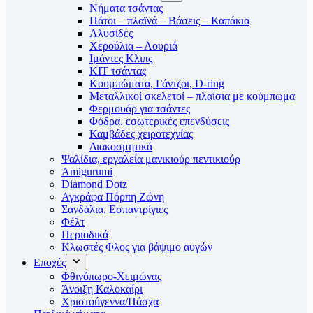
Νήματα τσάντας
Πάτοι – πλαϊνά – Βάσεις – Καπάκια
Αλυσίδες
Χερούλια – Λουριά
Ιμάντες Κλιπς
ΚΙΤ τσάντας
Κουμπώματα, Γάντζοι, D-ring
Μεταλλικοί σκελετοί – πλαίσια με κούμπωμα
Φερμουάρ για τσάντες
Φόδρα, εσωτερικές επενδύσεις
Καμβάδες χειροτεχνίας
Διακοσμητικά
Ψαλίδια, εργαλεία μανικιούρ πεντικιούρ
Amigurumi
Diamond Dotz
Αγκράφα Πόρπη Ζώνη
Σανδάλια, Εσπαντρίγιες
Φέλτ
Περιοδικά
Κλωστές Φλος για βάψιμο αυγών
Εποχές
Φθινόπωρο-Χειμώνας
Άνοιξη Καλοκαίρι
Χριστούγεννα/Πάσχα