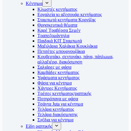
Κέντημα
Κλωστές κεντήματος
Eργαλεία κι αξεσουάρ κεντήματος
Σταμπωτά κεντήματα Κορνίζας
Θρησκευτικά θέματα
Καρέ Τραβέρσα Σεμέν
Τραπεζομάντηλα
Παιδικά KIT Σταμπωτά
Μαξιλάρια Χαλάκια Κουκλάκια
Πετσέτες μπουρνουζάκια
Κουβερτάκι, σεντονάκι, πάνα, πάπλωμα,
αλλαξιέρα, διακόσμηση
Σαλιάρες με φάσα
Καμβάδες κεντήματος
Υφάσματα κεντήματος
Φάσα για κέντημα
Χάντρες Κεντήματος
Τρέσες κεντήματος/ραπτικής
Ποτηρόπανα με φάσα
Τσάντα Juta για κέντημα
Τελάρα κεντήματος
Τελάρα διακόσμησης
Σχέδια για κέντημα
Είδη ραπτικής