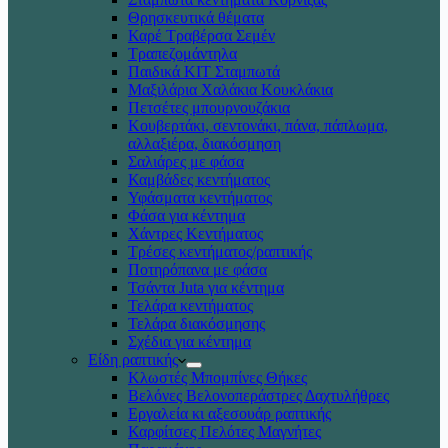
Θρησκευτικά θέματα
Καρέ Τραβέρσα Σεμέν
Τραπεζομάντηλα
Παιδικά KIT Σταμπωτά
Μαξιλάρια Χαλάκια Κουκλάκια
Πετσέτες μπουρνουζάκια
Κουβερτάκι, σεντονάκι, πάνα, πάπλωμα,
αλλαξιέρα, διακόσμηση
Σαλιάρες με φάσα
Καμβάδες κεντήματος
Υφάσματα κεντήματος
Φάσα για κέντημα
Χάντρες Κεντήματος
Τρέσες κεντήματος/ραπτικής
Ποτηρόπανα με φάσα
Τσάντα Juta για κέντημα
Τελάρα κεντήματος
Τελάρα διακόσμησης
Σχέδια για κέντημα
Είδη ραπτικής
Κλωστές Μπομπίνες Θήκες
Βελόνες Βελονοπεράστρες Δαχτυλήθρες
Εργαλεία κι αξεσουάρ ραπτικής
Καρφίτσες Πελότες Μαγνήτες