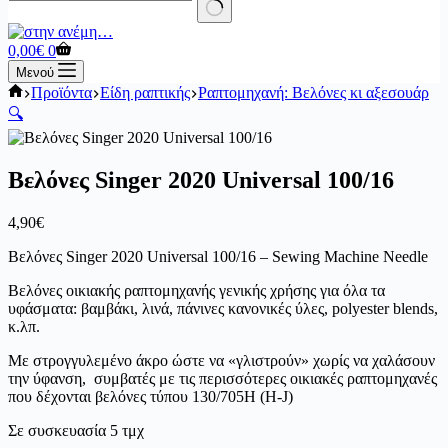
No
results
Καλάθι
0,00
€
0
Αγορών
Μενού
Αρχική
Προϊόντα
Είδη ραπτικής
Ραπτομηχανή: Βελόνες κι αξεσουάρ
σελίδα
🔍
Βελόνες Singer 2020 Universal 100/16
4,90
€
Βελόνες Singer 2020 Universal 100/16 – Sewing Machine Needle
Βελόνες οικιακής ραπτομηχανής γενικής χρήσης για όλα τα
υφάσματα: βαμβάκι, λινά, πάνινες κανονικές ύλες, polyester blends,
κ.λπ.
Με στρογγυλεμένο άκρο ώστε να «γλιστρούν» χωρίς να χαλάσουν
την ύφανση, συμβατές με τις περισσότερες οικιακές ραπτομηχανές
που δέχονται βελόνες τύπου 130/705H (H-J)
Σε συσκευασία 5 τμχ