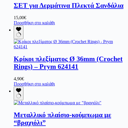
ΣΕΤ για Δερμάτινα Πλεκτά Σανδάλια
Οι
επιλογές
μπορούν
15,00
€
να
Προσθήκη στο καλάθι
επιλεγούν
στη
σελίδα
του
προϊόντος
Κρίκοι πλεξίματος Ø 36mm (Crochet
Rings) – Prym 624141
4,90
€
Προσθήκη στο καλάθι
Μεταλλικό πλαίσιο-κούμπωμα με
“βραχιόλι”