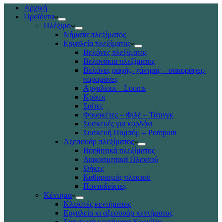
Αρχική
Προϊόντα
Πλέξιμο
Νήματα πλεξίματος
Εργαλεία πλεξίματος
Βελόνες πλεξίματος
Βελονάκια πλεξίματος
Βελόνες ραφής- χάντρας – σακοράφες-
παραμάνες
Αργαλειοί – Looms
Κρίκοι
Σαΐτες
Φουρκέτες – Φιλέ – Τάτινγκ
Συσκευές για κορδόνι
Συσκευή Πομπόμ – Pompom
Αξεσουάρ πλεξίματος
Βοηθητικά πλεξίματος
Διακοσμητικά Πλεκτού
Θήκες
Καθαρισμός πλεκτού
Ποντοδείκτες
Κέντημα
Κλωστές κεντήματος
Eργαλεία κι αξεσουάρ κεντήματος
Σταμπωτά κεντήματα Κορνίζας