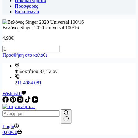
Παιδικά νήματα
Προσφορές
Επικοινωνία
Βελόνες Singer 2020 Universal 100/16
4,90
€
Βελόνες
Singer
Προσθήκη στο καλάθι
2020
Universal
100/16
Φιλοκτήτου 87, Ίλιον
ποσότητα
211 4084 081
Wishlist
0
No
Login
results
Καλάθι
0,00
€
0
Αγορών