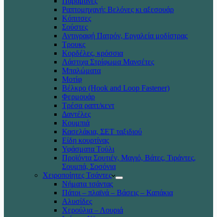
Παραμάνες
Ραπτομηχανή: Βελόνες κι αξεσουάρ
Κόπιτσες
Σούστες
Αντιγραφή Πατρόν, Εργαλεία μοδίστρας
Τρουκς
Κορδέλες, κρόσσια
Λάστιχα Στρίφωμα Μανσέτες
Μπαλώματα
Mοτίφ
Βέλκρο (Hook and Loop Fastener)
Φερμουάρ
Τρέσα ραπτ/κεντ
Δαντέλες
Κουμπιά
Κασελάκια, ΣΕΤ ταξιδιού
Είδη κουρτίνας
Υφάσματα Τούλι
Προϊόντα Σουτιέν, Μαγιό, Βάτες, Τιράντες,
Σουμπά, Σοσόνια
Χειροποίητες Τσάντες
Νήματα τσάντας
Πάτοι – πλαϊνά – Βάσεις – Καπάκια
Αλυσίδες
Χερούλια – Λουριά