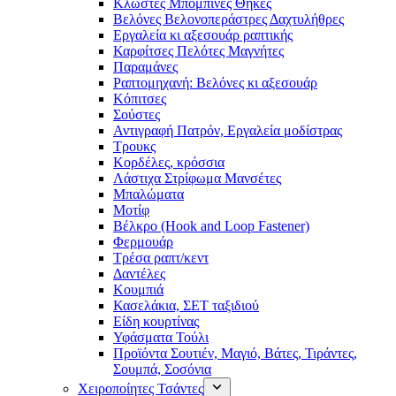
Κλωστές Μπομπίνες Θήκες
Βελόνες Βελονοπεράστρες Δαχτυλήθρες
Εργαλεία κι αξεσουάρ ραπτικής
Καρφίτσες Πελότες Μαγνήτες
Παραμάνες
Ραπτομηχανή: Βελόνες κι αξεσουάρ
Κόπιτσες
Σούστες
Αντιγραφή Πατρόν, Εργαλεία μοδίστρας
Τρουκς
Κορδέλες, κρόσσια
Λάστιχα Στρίφωμα Μανσέτες
Μπαλώματα
Mοτίφ
Βέλκρο (Hook and Loop Fastener)
Φερμουάρ
Τρέσα ραπτ/κεντ
Δαντέλες
Κουμπιά
Κασελάκια, ΣΕΤ ταξιδιού
Είδη κουρτίνας
Υφάσματα Τούλι
Προϊόντα Σουτιέν, Μαγιό, Βάτες, Τιράντες,
Σουμπά, Σοσόνια
Χειροποίητες Τσάντες