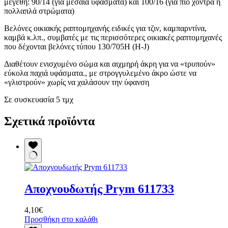
μεγέθη: 90/14 (για μεσαία υφάσματα) και 100/16 (για πιο χοντρά ή
πολλαπλά στρώματα)
Βελόνες οικιακής ραπτομηχανής ειδικές για τζιν, καμπαρντίνα,
καμβά κ.λπ., συμβατές με τις περισσότερες οικιακές ραπτομηχανές
που δέχονται βελόνες τύπου 130/705H (H-J)
Διαθέτουν ενισχυμένο σώμα και αιχμηρή άκρη για να «τρυπούν»
εύκολα παχιά υφάσματα., με στρογγυλεμένο άκρο ώστε να
«γλιστρούν» χωρίς να χαλάσουν την ύφανση
Σε συσκευασία 5 τμχ
Σχετικά προϊόντα
Αποχνουδωτής Prym 611733
4,10
€
Προσθήκη στο καλάθι