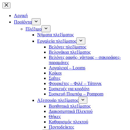
Μετάβαση
στο
περιεχόμενο
Αρχική
Προϊόντα
Πλέξιμο
Νήματα πλεξίματος
Εργαλεία πλεξίματος
Βελόνες πλεξίματος
Βελονάκια πλεξίματος
Βελόνες ραφής- χάντρας – σακοράφες-
παραμάνες
Αργαλειοί – Looms
Κρίκοι
Σαΐτες
Φουρκέτες – Φιλέ – Τάτινγκ
Συσκευές για κορδόνι
Συσκευή Πομπόμ – Pompom
Αξεσουάρ πλεξίματος
Βοηθητικά πλεξίματος
Διακοσμητικά Πλεκτού
Θήκες
Καθαρισμός πλεκτού
Ποντοδείκτες