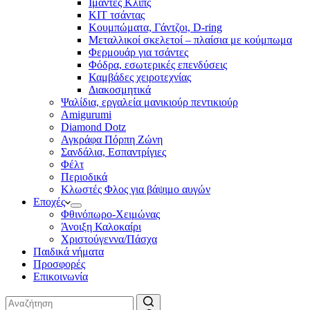
Ιμάντες Κλιπς
ΚΙΤ τσάντας
Κουμπώματα, Γάντζοι, D-ring
Μεταλλικοί σκελετοί – πλαίσια με κούμπωμα
Φερμουάρ για τσάντες
Φόδρα, εσωτερικές επενδύσεις
Καμβάδες χειροτεχνίας
Διακοσμητικά
Ψαλίδια, εργαλεία μανικιούρ πεντικιούρ
Amigurumi
Diamond Dotz
Αγκράφα Πόρπη Ζώνη
Σανδάλια, Εσπαντρίγιες
Φέλτ
Περιοδικά
Κλωστές Φλος για βάψιμο αυγών
Εποχές
Φθινόπωρο-Χειμώνας
Άνοιξη Καλοκαίρι
Χριστούγεννα/Πάσχα
Παιδικά νήματα
Προσφορές
Επικοινωνία