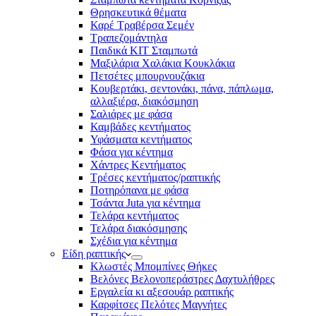
Θρησκευτικά θέματα
Καρέ Τραβέρσα Σεμέν
Τραπεζομάντηλα
Παιδικά KIT Σταμπωτά
Μαξιλάρια Χαλάκια Κουκλάκια
Πετσέτες μπουρνουζάκια
Κουβερτάκι, σεντονάκι, πάνα, πάπλωμα,
αλλαξιέρα, διακόσμηση
Σαλιάρες με φάσα
Καμβάδες κεντήματος
Υφάσματα κεντήματος
Φάσα για κέντημα
Χάντρες Κεντήματος
Τρέσες κεντήματος/ραπτικής
Ποτηρόπανα με φάσα
Τσάντα Juta για κέντημα
Τελάρα κεντήματος
Τελάρα διακόσμησης
Σχέδια για κέντημα
Είδη ραπτικής
Κλωστές Μπομπίνες Θήκες
Βελόνες Βελονοπεράστρες Δαχτυλήθρες
Εργαλεία κι αξεσουάρ ραπτικής
Καρφίτσες Πελότες Μαγνήτες