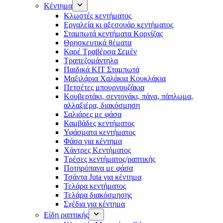
Κέντημα
Κλωστές κεντήματος
Eργαλεία κι αξεσουάρ κεντήματος
Σταμπωτά κεντήματα Κορνίζας
Θρησκευτικά θέματα
Καρέ Τραβέρσα Σεμέν
Τραπεζομάντηλα
Παιδικά KIT Σταμπωτά
Μαξιλάρια Χαλάκια Κουκλάκια
Πετσέτες μπουρνουζάκια
Κουβερτάκι, σεντονάκι, πάνα, πάπλωμα,
αλλαξιέρα, διακόσμηση
Σαλιάρες με φάσα
Καμβάδες κεντήματος
Υφάσματα κεντήματος
Φάσα για κέντημα
Χάντρες Κεντήματος
Τρέσες κεντήματος/ραπτικής
Ποτηρόπανα με φάσα
Τσάντα Juta για κέντημα
Τελάρα κεντήματος
Τελάρα διακόσμησης
Σχέδια για κέντημα
Είδη ραπτικής