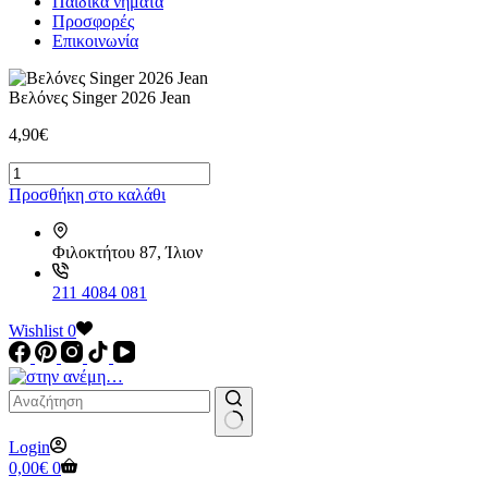
Παιδικά νήματα
Προσφορές
Επικοινωνία
Βελόνες Singer 2026 Jean
4,90
€
Βελόνες
Singer
Προσθήκη στο καλάθι
2026
Jean
ποσότητα
Φιλοκτήτου 87, Ίλιον
211 4084 081
Wishlist
0
No
Login
results
Καλάθι
0,00
€
0
Αγορών