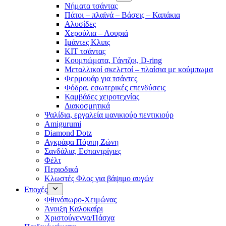
Νήματα τσάντας
Πάτοι – πλαϊνά – Βάσεις – Καπάκια
Αλυσίδες
Χερούλια – Λουριά
Ιμάντες Κλιπς
ΚΙΤ τσάντας
Κουμπώματα, Γάντζοι, D-ring
Μεταλλικοί σκελετοί – πλαίσια με κούμπωμα
Φερμουάρ για τσάντες
Φόδρα, εσωτερικές επενδύσεις
Καμβάδες χειροτεχνίας
Διακοσμητικά
Ψαλίδια, εργαλεία μανικιούρ πεντικιούρ
Amigurumi
Diamond Dotz
Αγκράφα Πόρπη Ζώνη
Σανδάλια, Εσπαντρίγιες
Φέλτ
Περιοδικά
Κλωστές Φλος για βάψιμο αυγών
Εποχές
Φθινόπωρο-Χειμώνας
Άνοιξη Καλοκαίρι
Χριστούγεννα/Πάσχα