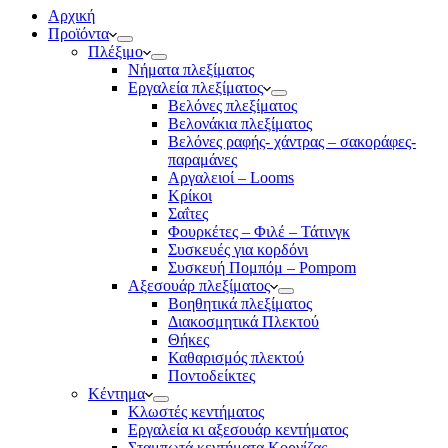
Αρχική
Προϊόντα
Πλέξιμο
Νήματα πλεξίματος
Εργαλεία πλεξίματος
Βελόνες πλεξίματος
Βελονάκια πλεξίματος
Βελόνες ραφής- χάντρας – σακοράφες-
παραμάνες
Αργαλειοί – Looms
Κρίκοι
Σαΐτες
Φουρκέτες – Φιλέ – Τάτινγκ
Συσκευές για κορδόνι
Συσκευή Πομπόμ – Pompom
Αξεσουάρ πλεξίματος
Βοηθητικά πλεξίματος
Διακοσμητικά Πλεκτού
Θήκες
Καθαρισμός πλεκτού
Ποντοδείκτες
Κέντημα
Κλωστές κεντήματος
Eργαλεία κι αξεσουάρ κεντήματος
Σταμπωτά κεντήματα Κορνίζας