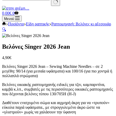
No
results
Καλάθι
0,00
€
0
Αγορών
Μενού
Αρχική
Προϊόντα
Είδη ραπτικής
Ραπτομηχανή: Βελόνες κι αξεσουάρ
σελίδα
🔍
Βελόνες Singer 2026 Jean
4,90
€
Βελόνες Singer 2026 Jean – Sewing Machine Needles – σε 2
μεγέθη: 90/14 (για μεσαία υφάσματα) και 100/16 (για πιο χοντρά ή
πολλαπλά στρώματα)
Βελόνες οικιακής ραπτομηχανής ειδικές για τζιν, καμπαρντίνα,
καμβά κ.λπ., συμβατές με τις περισσότερες οικιακές ραπτομηχανές
που δέχονται βελόνες τύπου 130/705H (H-J)
Διαθέτουν ενισχυμένο σώμα και αιχμηρή άκρη για να «τρυπούν»
εύκολα παχιά υφάσματα., με στρογγυλεμένο άκρο ώστε να
«γλιστρούν» χωρίς να χαλάσουν την ύφανση