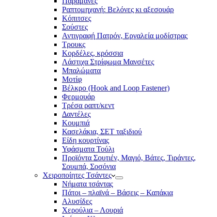
Παραμάνες
Ραπτομηχανή: Βελόνες κι αξεσουάρ
Κόπιτσες
Σούστες
Αντιγραφή Πατρόν, Εργαλεία μοδίστρας
Τρουκς
Κορδέλες, κρόσσια
Λάστιχα Στρίφωμα Μανσέτες
Μπαλώματα
Mοτίφ
Βέλκρο (Hook and Loop Fastener)
Φερμουάρ
Τρέσα ραπτ/κεντ
Δαντέλες
Κουμπιά
Κασελάκια, ΣΕΤ ταξιδιού
Είδη κουρτίνας
Υφάσματα Τούλι
Προϊόντα Σουτιέν, Μαγιό, Βάτες, Τιράντες,
Σουμπά, Σοσόνια
Χειροποίητες Τσάντες
Νήματα τσάντας
Πάτοι – πλαϊνά – Βάσεις – Καπάκια
Αλυσίδες
Χερούλια – Λουριά