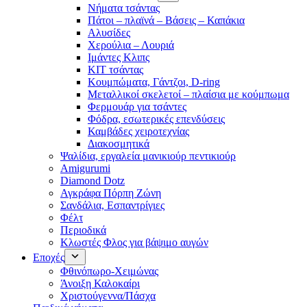
Νήματα τσάντας
Πάτοι – πλαϊνά – Βάσεις – Καπάκια
Αλυσίδες
Χερούλια – Λουριά
Ιμάντες Κλιπς
ΚΙΤ τσάντας
Κουμπώματα, Γάντζοι, D-ring
Μεταλλικοί σκελετοί – πλαίσια με κούμπωμα
Φερμουάρ για τσάντες
Φόδρα, εσωτερικές επενδύσεις
Καμβάδες χειροτεχνίας
Διακοσμητικά
Ψαλίδια, εργαλεία μανικιούρ πεντικιούρ
Amigurumi
Diamond Dotz
Αγκράφα Πόρπη Ζώνη
Σανδάλια, Εσπαντρίγιες
Φέλτ
Περιοδικά
Κλωστές Φλος για βάψιμο αυγών
Εποχές
Φθινόπωρο-Χειμώνας
Άνοιξη Καλοκαίρι
Χριστούγεννα/Πάσχα