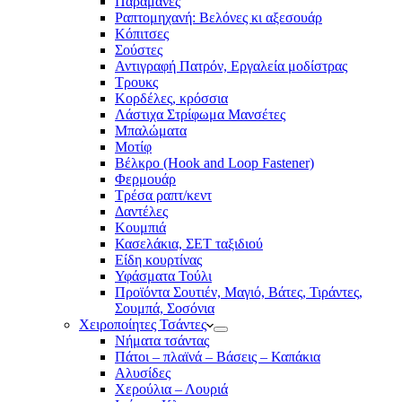
Παραμάνες
Ραπτομηχανή: Βελόνες κι αξεσουάρ
Κόπιτσες
Σούστες
Αντιγραφή Πατρόν, Εργαλεία μοδίστρας
Τρουκς
Κορδέλες, κρόσσια
Λάστιχα Στρίφωμα Μανσέτες
Μπαλώματα
Mοτίφ
Βέλκρο (Hook and Loop Fastener)
Φερμουάρ
Τρέσα ραπτ/κεντ
Δαντέλες
Κουμπιά
Κασελάκια, ΣΕΤ ταξιδιού
Είδη κουρτίνας
Υφάσματα Τούλι
Προϊόντα Σουτιέν, Μαγιό, Βάτες, Τιράντες,
Σουμπά, Σοσόνια
Χειροποίητες Τσάντες
Νήματα τσάντας
Πάτοι – πλαϊνά – Βάσεις – Καπάκια
Αλυσίδες
Χερούλια – Λουριά