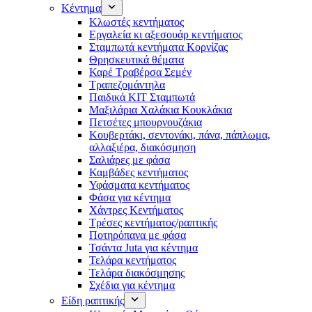
Κέντημα
Κλωστές κεντήματος
Eργαλεία κι αξεσουάρ κεντήματος
Σταμπωτά κεντήματα Κορνίζας
Θρησκευτικά θέματα
Καρέ Τραβέρσα Σεμέν
Τραπεζομάντηλα
Παιδικά KIT Σταμπωτά
Μαξιλάρια Χαλάκια Κουκλάκια
Πετσέτες μπουρνουζάκια
Κουβερτάκι, σεντονάκι, πάνα, πάπλωμα,
αλλαξιέρα, διακόσμηση
Σαλιάρες με φάσα
Καμβάδες κεντήματος
Υφάσματα κεντήματος
Φάσα για κέντημα
Χάντρες Κεντήματος
Τρέσες κεντήματος/ραπτικής
Ποτηρόπανα με φάσα
Τσάντα Juta για κέντημα
Τελάρα κεντήματος
Τελάρα διακόσμησης
Σχέδια για κέντημα
Είδη ραπτικής