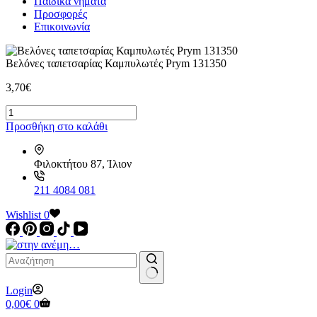
Παιδικά νήματα
Προσφορές
Επικοινωνία
Βελόνες ταπετσαρίας Καμπυλωτές Prym 131350
3,70
€
Βελόνες
ταπετσαρίας
Προσθήκη στο καλάθι
Καμπυλωτές
Prym
131350
Φιλοκτήτου 87, Ίλιον
ποσότητα
211 4084 081
Wishlist
0
No
Login
results
Καλάθι
0,00
€
0
Αγορών