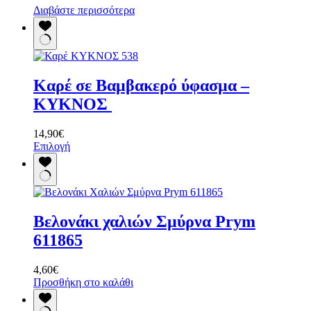
Διαβάστε περισσότερα
Καρέ σε Βαμβακερό ύφασμα –
ΚΥΚΝΟΣ
14,90
€
Αυτό
Επιλογή
το
προϊόν
έχει
πολλαπλές
παραλλαγές.
Βελονάκι χαλιών Σμύρνα Prym
Οι
επιλογές
611865
μπορούν
να
4,60
€
επιλεγούν
Προσθήκη στο καλάθι
στη
σελίδα
του