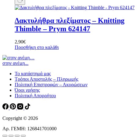
προϊόντος
Δακτυλήθρα πλεξίματος – Knitting
Thimble – Prym 624147
2,90
€
Προσθήκη στο καλάθι
στην ανέμη...
Το κατάστημά μας
Τρόποι Αποστολής – Πληρωμής
Πολιτική Επιστροφών – Ακυρώσεων
Όροι χρήσης
Πολιτική Απορρήτου
Copyright © 2026
Αρ. ΓΕΜΗ: 126841701000