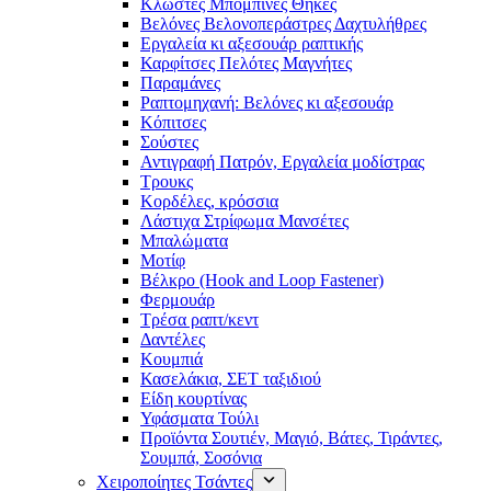
Κλωστές Μπομπίνες Θήκες
Βελόνες Βελονοπεράστρες Δαχτυλήθρες
Εργαλεία κι αξεσουάρ ραπτικής
Καρφίτσες Πελότες Μαγνήτες
Παραμάνες
Ραπτομηχανή: Βελόνες κι αξεσουάρ
Κόπιτσες
Σούστες
Αντιγραφή Πατρόν, Εργαλεία μοδίστρας
Τρουκς
Κορδέλες, κρόσσια
Λάστιχα Στρίφωμα Μανσέτες
Μπαλώματα
Mοτίφ
Βέλκρο (Hook and Loop Fastener)
Φερμουάρ
Τρέσα ραπτ/κεντ
Δαντέλες
Κουμπιά
Κασελάκια, ΣΕΤ ταξιδιού
Είδη κουρτίνας
Υφάσματα Τούλι
Προϊόντα Σουτιέν, Μαγιό, Βάτες, Τιράντες,
Σουμπά, Σοσόνια
Χειροποίητες Τσάντες