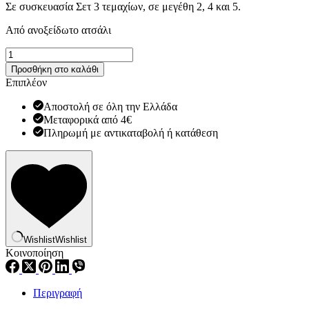
Σε συσκευασία Σετ 3 τεμαχίων, σε μεγέθη 2, 4 και 5.
Από ανοξείδωτο ατσάλι
Βελόνες
ταπετσαρίας
Προσθήκη στο καλάθι
Καμπυλωτές
Επιπλέον
Prym
131350
Αποστολή σε όλη την Ελλάδα
ποσότητα
Μεταφορικά από 4€
Πληρωμή με αντικαταβολή ή κατάθεση
Wishlist
Wishlist
Κοινοποίηση
Περιγραφή