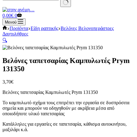
No
results
Καλάθι
0,00
€
0
Αγορών
Μενού
Αρχική
Προϊόντα
Είδη ραπτικής
Βελόνες Βελονοπεράστρες
σελίδα
Δαχτυλήθρες
🔍
Βελόνες ταπετσαρίας Καμπυλωτές Prym
131350
3,70
€
Βελόνες ταπετσαρίας Καμπυλωτές Prym 131350
Το καμπυλωτό σχήμα τους επιτρέπει την εργασία σε δυσπρόσιτα
σημεία και μπορούν να οδηγηθούν με ακρίβεια μέσα από
οποιοδήποτε υλικό ταπετσαρίας
Κατάλληλες για εργασίες σε ταπετσαρία, κάθισμα αυτοκινήτου,
μαξιλάρι κ.ά.