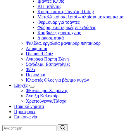
Ιμάντες Κλιπς
ΚΙΤ τσάντας
Κουμπώματα, Γάντζοι, D-ring
Μεταλλικοί σκελετοί – πλαίσια με κούμπωμα
Φερμουάρ για τσάντες
Φόδρα, εσωτερικές επενδύσεις
Καμβάδες χειροτεχνίας
Διακοσμητικά
Ψαλίδια, εργαλεία μανικιούρ πεντικιούρ
Amigurumi
Diamond Dotz
Αγκράφα Πόρπη Ζώνη
Σανδάλια, Εσπαντρίγιες
Φέλτ
Περιοδικά
Κλωστές Φλος για βάψιμο αυγών
Εποχές
Φθινόπωρο-Χειμώνας
Άνοιξη Καλοκαίρι
Χριστούγεννα/Πάσχα
Παιδικά νήματα
Προσφορές
Επικοινωνία