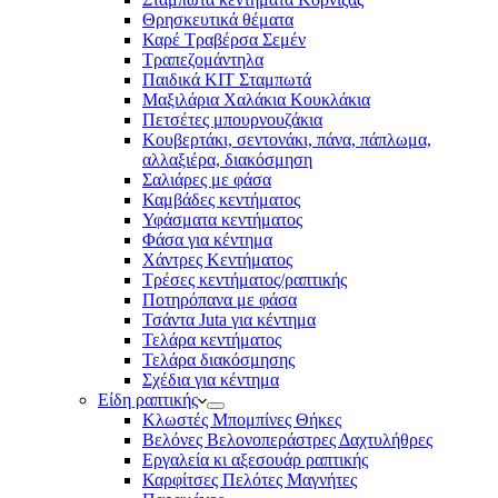
Θρησκευτικά θέματα
Καρέ Τραβέρσα Σεμέν
Τραπεζομάντηλα
Παιδικά KIT Σταμπωτά
Μαξιλάρια Χαλάκια Κουκλάκια
Πετσέτες μπουρνουζάκια
Κουβερτάκι, σεντονάκι, πάνα, πάπλωμα,
αλλαξιέρα, διακόσμηση
Σαλιάρες με φάσα
Καμβάδες κεντήματος
Υφάσματα κεντήματος
Φάσα για κέντημα
Χάντρες Κεντήματος
Τρέσες κεντήματος/ραπτικής
Ποτηρόπανα με φάσα
Τσάντα Juta για κέντημα
Τελάρα κεντήματος
Τελάρα διακόσμησης
Σχέδια για κέντημα
Είδη ραπτικής
Κλωστές Μπομπίνες Θήκες
Βελόνες Βελονοπεράστρες Δαχτυλήθρες
Εργαλεία κι αξεσουάρ ραπτικής
Καρφίτσες Πελότες Μαγνήτες