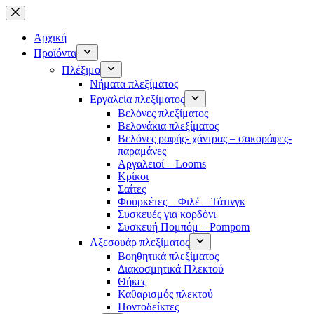
Μετάβαση
στο
περιεχόμενο
Αρχική
Προϊόντα
Πλέξιμο
Νήματα πλεξίματος
Εργαλεία πλεξίματος
Βελόνες πλεξίματος
Βελονάκια πλεξίματος
Βελόνες ραφής- χάντρας – σακοράφες-
παραμάνες
Αργαλειοί – Looms
Κρίκοι
Σαΐτες
Φουρκέτες – Φιλέ – Τάτινγκ
Συσκευές για κορδόνι
Συσκευή Πομπόμ – Pompom
Αξεσουάρ πλεξίματος
Βοηθητικά πλεξίματος
Διακοσμητικά Πλεκτού
Θήκες
Καθαρισμός πλεκτού
Ποντοδείκτες