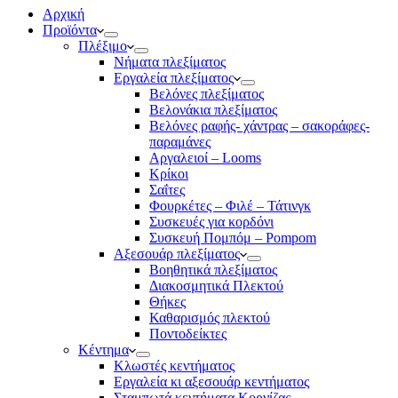
Αρχική
Προϊόντα
Πλέξιμο
Νήματα πλεξίματος
Εργαλεία πλεξίματος
Βελόνες πλεξίματος
Βελονάκια πλεξίματος
Βελόνες ραφής- χάντρας – σακοράφες-
παραμάνες
Αργαλειοί – Looms
Κρίκοι
Σαΐτες
Φουρκέτες – Φιλέ – Τάτινγκ
Συσκευές για κορδόνι
Συσκευή Πομπόμ – Pompom
Αξεσουάρ πλεξίματος
Βοηθητικά πλεξίματος
Διακοσμητικά Πλεκτού
Θήκες
Καθαρισμός πλεκτού
Ποντοδείκτες
Κέντημα
Κλωστές κεντήματος
Eργαλεία κι αξεσουάρ κεντήματος
Σταμπωτά κεντήματα Κορνίζας