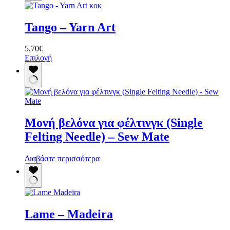
Tango – Yarn Art
5,70
€
Αυτό
Επιλογή
το
προϊόν
έχει
πολλαπλές
παραλλαγές.
Οι
Μονή βελόνα για φέλτινγκ (Single
επιλογές
μπορούν
Felting Needle) – Sew Mate
να
επιλεγούν
Διαβάστε περισσότερα
στη
σελίδα
του
προϊόντος
Lame – Madeira