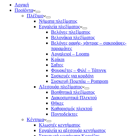
Αρχική
Προϊόντα
Πλέξιμο
Νήματα πλεξίματος
Εργαλεία πλεξίματος
Βελόνες πλεξίματος
Βελονάκια πλεξίματος
Βελόνες ραφής- χάντρας – σακοράφες-
παραμάνες
Αργαλειοί – Looms
Κρίκοι
Σαΐτες
Φουρκέτες – Φιλέ – Τάτινγκ
Συσκευές για κορδόνι
Συσκευή Πομπόμ – Pompom
Αξεσουάρ πλεξίματος
Βοηθητικά πλεξίματος
Διακοσμητικά Πλεκτού
Θήκες
Καθαρισμός πλεκτού
Ποντοδείκτες
Κέντημα
Κλωστές κεντήματος
Eργαλεία κι αξεσουάρ κεντήματος
Σταμπωτά κεντήματα Κορνίζας