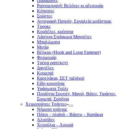
Παραμάνες
Ραπτομηχανή: Βελόνες κι αξεσουάρ
Κόπιτσες
Σούστες
Αντιγραφή Πατρόν, Εργαλεία μοδίστρας
Τρουκς
Κορδέλες, κρόσσια
Λάστιχα Στρίφωμα Μανσέτες
Μπαλώματα
Mοτίφ
Βέλκρο (Hook and Loop Fastener)
Φερμουάρ
Τρέσα ραπτ/κεντ
Δαντέλες
Κουμπιά
Κασελάκια, ΣΕΤ ταξιδιού
Είδη κουρτίνας
Υφάσματα Τούλι
Προϊόντα Σουτιέν, Μαγιό, Βάτες, Τιράντες,
Σουμπά, Σοσόνια
Χειροποίητες Τσάντες
Νήματα τσάντας
Πάτοι – πλαϊνά – Βάσεις – Καπάκια
Αλυσίδες
Χερούλια – Λουριά