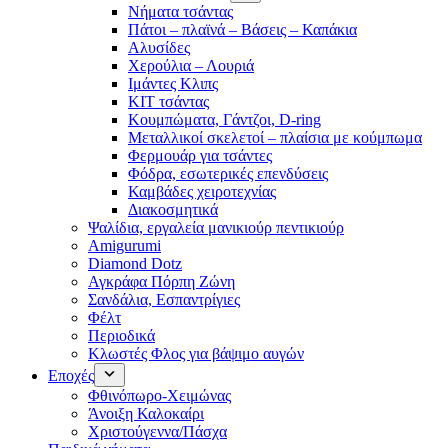
Νήματα τσάντας
Πάτοι – πλαϊνά – Βάσεις – Καπάκια
Αλυσίδες
Χερούλια – Λουριά
Ιμάντες Κλιπς
ΚΙΤ τσάντας
Κουμπώματα, Γάντζοι, D-ring
Μεταλλικοί σκελετοί – πλαίσια με κούμπωμα
Φερμουάρ για τσάντες
Φόδρα, εσωτερικές επενδύσεις
Καμβάδες χειροτεχνίας
Διακοσμητικά
Ψαλίδια, εργαλεία μανικιούρ πεντικιούρ
Amigurumi
Diamond Dotz
Αγκράφα Πόρπη Ζώνη
Σανδάλια, Εσπαντρίγιες
Φέλτ
Περιοδικά
Κλωστές Φλος για βάψιμο αυγών
Εποχές
Φθινόπωρο-Χειμώνας
Άνοιξη Καλοκαίρι
Χριστούγεννα/Πάσχα