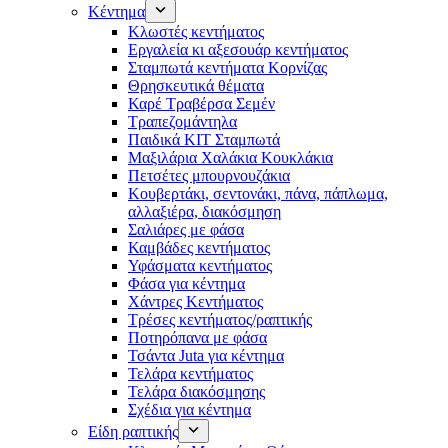
Κέντημα
Κλωστές κεντήματος
Eργαλεία κι αξεσουάρ κεντήματος
Σταμπωτά κεντήματα Κορνίζας
Θρησκευτικά θέματα
Καρέ Τραβέρσα Σεμέν
Τραπεζομάντηλα
Παιδικά KIT Σταμπωτά
Μαξιλάρια Χαλάκια Κουκλάκια
Πετσέτες μπουρνουζάκια
Κουβερτάκι, σεντονάκι, πάνα, πάπλωμα,
αλλαξιέρα, διακόσμηση
Σαλιάρες με φάσα
Καμβάδες κεντήματος
Υφάσματα κεντήματος
Φάσα για κέντημα
Χάντρες Κεντήματος
Τρέσες κεντήματος/ραπτικής
Ποτηρόπανα με φάσα
Τσάντα Juta για κέντημα
Τελάρα κεντήματος
Τελάρα διακόσμησης
Σχέδια για κέντημα
Είδη ραπτικής