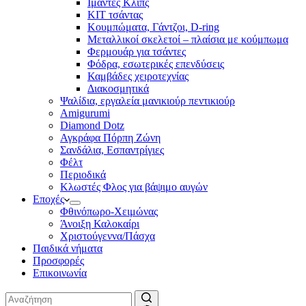
Ιμάντες Κλιπς
ΚΙΤ τσάντας
Κουμπώματα, Γάντζοι, D-ring
Μεταλλικοί σκελετοί – πλαίσια με κούμπωμα
Φερμουάρ για τσάντες
Φόδρα, εσωτερικές επενδύσεις
Καμβάδες χειροτεχνίας
Διακοσμητικά
Ψαλίδια, εργαλεία μανικιούρ πεντικιούρ
Amigurumi
Diamond Dotz
Αγκράφα Πόρπη Ζώνη
Σανδάλια, Εσπαντρίγιες
Φέλτ
Περιοδικά
Κλωστές Φλος για βάψιμο αυγών
Εποχές
Φθινόπωρο-Χειμώνας
Άνοιξη Καλοκαίρι
Χριστούγεννα/Πάσχα
Παιδικά νήματα
Προσφορές
Επικοινωνία