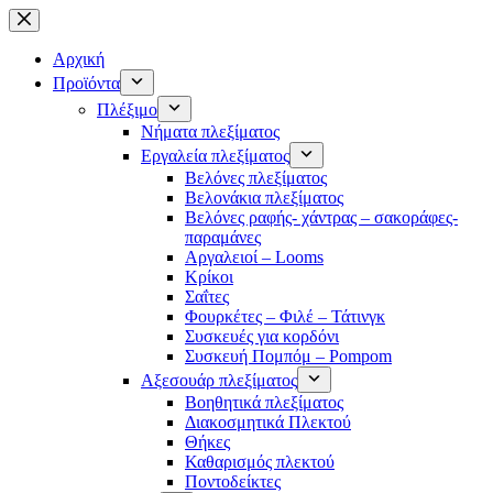
Μετάβαση
στο
περιεχόμενο
Αρχική
Προϊόντα
Πλέξιμο
Νήματα πλεξίματος
Εργαλεία πλεξίματος
Βελόνες πλεξίματος
Βελονάκια πλεξίματος
Βελόνες ραφής- χάντρας – σακοράφες-
παραμάνες
Αργαλειοί – Looms
Κρίκοι
Σαΐτες
Φουρκέτες – Φιλέ – Τάτινγκ
Συσκευές για κορδόνι
Συσκευή Πομπόμ – Pompom
Αξεσουάρ πλεξίματος
Βοηθητικά πλεξίματος
Διακοσμητικά Πλεκτού
Θήκες
Καθαρισμός πλεκτού
Ποντοδείκτες