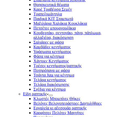
Θρησκευτικά θέματα
Καρέ Τραβέρσα Σεμέν
Τραπεζομάντηλα
Παιδικά KIT Σταμπωτά
Μαξιλάρια Χαλάκια Κουκλάκια
Πετσέτες μπουρνουζάκια
Κουβερτάκι, σεντονάκι, πάνα, πάπλωμα,
αλλαξιέρα, διακόσμηση
Σαλιάρες με φάσα
Καμβάδες κεντήματος
Υφάσματα κεντήματος
Φάσα για κέντημα
Χάντρες Κεντήματος
Τρέσες κεντήματος/ραπτικής
Ποτηρόπανα με φάσα
Τσάντα Juta για κέντημα
Τελάρα κεντήματος
Τελάρα διακόσμησης
Σχέδια για κέντημα
Είδη ραπτικής
Κλωστές Μπομπίνες Θήκες
Βελόνες Βελονοπεράστρες Δαχτυλήθρες
Εργαλεία κι αξεσουάρ ραπτικής
Καρφίτσες Πελότες Μαγνήτες