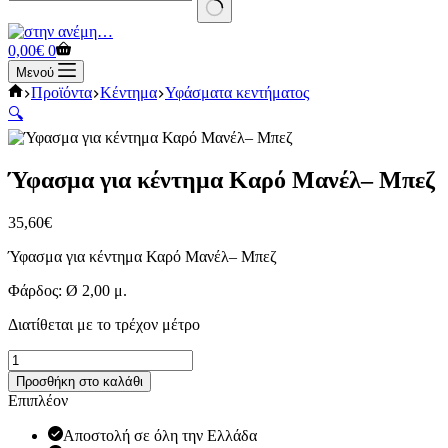
No
results
Καλάθι
0,00
€
0
Αγορών
Μενού
Αρχική
Προϊόντα
Κέντημα
Υφάσματα κεντήματος
σελίδα
🔍
Ύφασμα για κέντημα Καρό Μανέλ– Μπεζ
35,60
€
Ύφασμα για κέντημα Καρό Μανέλ– Μπεζ
Φάρδος: Ø 2,00 μ.
Διατίθεται με το τρέχον μέτρο
Ύφασμα
για
Προσθήκη στο καλάθι
κέντημα
Επιπλέον
Καρό
Μανέλ–
Αποστολή σε όλη την Ελλάδα
Μπεζ