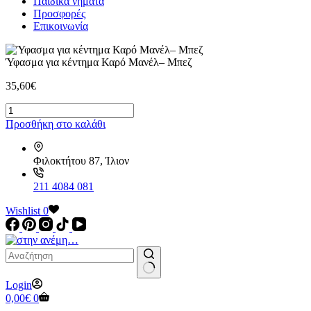
Παιδικά νήματα
Προσφορές
Επικοινωνία
Ύφασμα για κέντημα Καρό Μανέλ– Μπεζ
35,60
€
Ύφασμα
για
Προσθήκη στο καλάθι
κέντημα
Καρό
Μανέλ–
Φιλοκτήτου 87, Ίλιον
Μπεζ
ποσότητα
211 4084 081
Wishlist
0
No
Login
results
Καλάθι
0,00
€
0
Αγορών