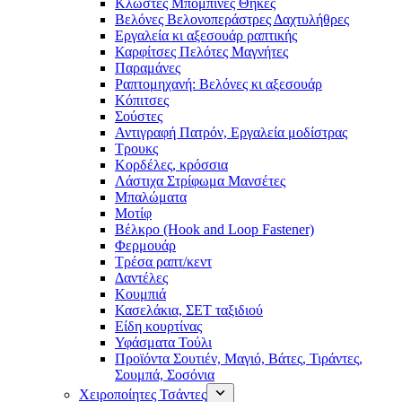
Κλωστές Μπομπίνες Θήκες
Βελόνες Βελονοπεράστρες Δαχτυλήθρες
Εργαλεία κι αξεσουάρ ραπτικής
Καρφίτσες Πελότες Μαγνήτες
Παραμάνες
Ραπτομηχανή: Βελόνες κι αξεσουάρ
Κόπιτσες
Σούστες
Αντιγραφή Πατρόν, Εργαλεία μοδίστρας
Τρουκς
Κορδέλες, κρόσσια
Λάστιχα Στρίφωμα Μανσέτες
Μπαλώματα
Mοτίφ
Βέλκρο (Hook and Loop Fastener)
Φερμουάρ
Τρέσα ραπτ/κεντ
Δαντέλες
Κουμπιά
Κασελάκια, ΣΕΤ ταξιδιού
Είδη κουρτίνας
Υφάσματα Τούλι
Προϊόντα Σουτιέν, Μαγιό, Βάτες, Τιράντες,
Σουμπά, Σοσόνια
Χειροποίητες Τσάντες