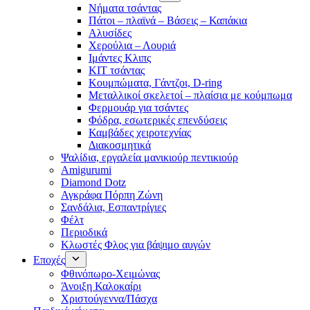
Νήματα τσάντας
Πάτοι – πλαϊνά – Βάσεις – Καπάκια
Αλυσίδες
Χερούλια – Λουριά
Ιμάντες Κλιπς
ΚΙΤ τσάντας
Κουμπώματα, Γάντζοι, D-ring
Μεταλλικοί σκελετοί – πλαίσια με κούμπωμα
Φερμουάρ για τσάντες
Φόδρα, εσωτερικές επενδύσεις
Καμβάδες χειροτεχνίας
Διακοσμητικά
Ψαλίδια, εργαλεία μανικιούρ πεντικιούρ
Amigurumi
Diamond Dotz
Αγκράφα Πόρπη Ζώνη
Σανδάλια, Εσπαντρίγιες
Φέλτ
Περιοδικά
Κλωστές Φλος για βάψιμο αυγών
Εποχές
Φθινόπωρο-Χειμώνας
Άνοιξη Καλοκαίρι
Χριστούγεννα/Πάσχα