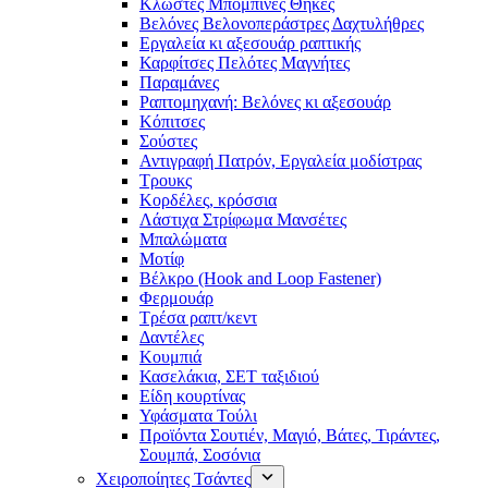
Κλωστές Μπομπίνες Θήκες
Βελόνες Βελονοπεράστρες Δαχτυλήθρες
Εργαλεία κι αξεσουάρ ραπτικής
Καρφίτσες Πελότες Μαγνήτες
Παραμάνες
Ραπτομηχανή: Βελόνες κι αξεσουάρ
Κόπιτσες
Σούστες
Αντιγραφή Πατρόν, Εργαλεία μοδίστρας
Τρουκς
Κορδέλες, κρόσσια
Λάστιχα Στρίφωμα Μανσέτες
Μπαλώματα
Mοτίφ
Βέλκρο (Hook and Loop Fastener)
Φερμουάρ
Τρέσα ραπτ/κεντ
Δαντέλες
Κουμπιά
Κασελάκια, ΣΕΤ ταξιδιού
Είδη κουρτίνας
Υφάσματα Τούλι
Προϊόντα Σουτιέν, Μαγιό, Βάτες, Τιράντες,
Σουμπά, Σοσόνια
Χειροποίητες Τσάντες