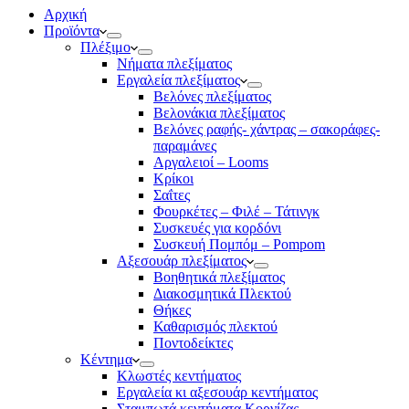
Αρχική
Προϊόντα
Πλέξιμο
Νήματα πλεξίματος
Εργαλεία πλεξίματος
Βελόνες πλεξίματος
Βελονάκια πλεξίματος
Βελόνες ραφής- χάντρας – σακοράφες-
παραμάνες
Αργαλειοί – Looms
Κρίκοι
Σαΐτες
Φουρκέτες – Φιλέ – Τάτινγκ
Συσκευές για κορδόνι
Συσκευή Πομπόμ – Pompom
Αξεσουάρ πλεξίματος
Βοηθητικά πλεξίματος
Διακοσμητικά Πλεκτού
Θήκες
Καθαρισμός πλεκτού
Ποντοδείκτες
Κέντημα
Κλωστές κεντήματος
Eργαλεία κι αξεσουάρ κεντήματος
Σταμπωτά κεντήματα Κορνίζας