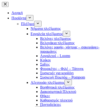
Μετάβαση
στο
περιεχόμενο
Αρχική
Προϊόντα
Πλέξιμο
Νήματα πλεξίματος
Εργαλεία πλεξίματος
Βελόνες πλεξίματος
Βελονάκια πλεξίματος
Βελόνες ραφής- χάντρας – σακοράφες-
παραμάνες
Αργαλειοί – Looms
Κρίκοι
Σαΐτες
Φουρκέτες – Φιλέ – Τάτινγκ
Συσκευές για κορδόνι
Συσκευή Πομπόμ – Pompom
Αξεσουάρ πλεξίματος
Βοηθητικά πλεξίματος
Διακοσμητικά Πλεκτού
Θήκες
Καθαρισμός πλεκτού
Ποντοδείκτες