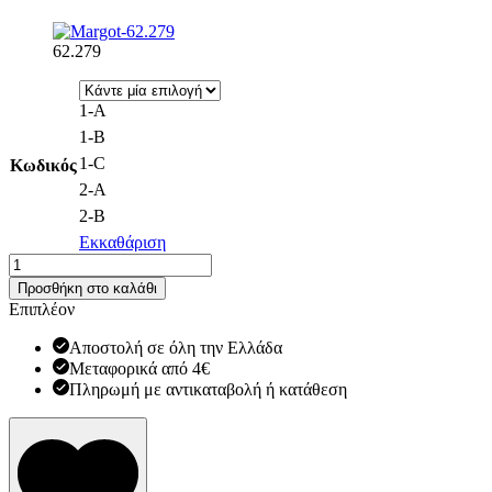
62.279
1-Α
1-B
1-C
Κωδικός
2-A
2-B
Εκκαθάριση
Κεντήματα
Margot
Προσθήκη στο καλάθι
25x60
Επιπλέον
Νο
62
Αποστολή σε όλη την Ελλάδα
ποσότητα
Μεταφορικά από 4€
Πληρωμή με αντικαταβολή ή κατάθεση