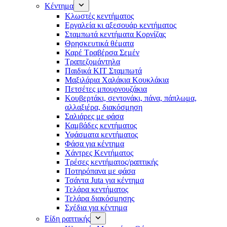
Κέντημα
Κλωστές κεντήματος
Eργαλεία κι αξεσουάρ κεντήματος
Σταμπωτά κεντήματα Κορνίζας
Θρησκευτικά θέματα
Καρέ Τραβέρσα Σεμέν
Τραπεζομάντηλα
Παιδικά KIT Σταμπωτά
Μαξιλάρια Χαλάκια Κουκλάκια
Πετσέτες μπουρνουζάκια
Κουβερτάκι, σεντονάκι, πάνα, πάπλωμα,
αλλαξιέρα, διακόσμηση
Σαλιάρες με φάσα
Καμβάδες κεντήματος
Υφάσματα κεντήματος
Φάσα για κέντημα
Χάντρες Κεντήματος
Τρέσες κεντήματος/ραπτικής
Ποτηρόπανα με φάσα
Τσάντα Juta για κέντημα
Τελάρα κεντήματος
Τελάρα διακόσμησης
Σχέδια για κέντημα
Είδη ραπτικής