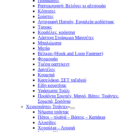
Παραμάνες
Ραπτομηχανή: Βελόνες κι αξεσουάρ
Κόπιτσες
Σούστες
Αντιγραφή Πατρόν, Εργαλεία μοδίστρας
Τρουκς
Κορδέλες, κρόσσια
Λάστιχα Στρίφωμα Μανσέτες
Μπαλώματα
Mοτίφ
Βέλκρο (Hook and Loop Fastener)
Φερμουάρ
Τρέσα ραπτ/κεντ
Δαντέλες
Κουμπιά
Κασελάκια, ΣΕΤ ταξιδιού
Είδη κουρτίνας
Υφάσματα Τούλι
Προϊόντα Σουτιέν, Μαγιό, Βάτες, Τιράντες,
Σουμπά, Σοσόνια
Χειροποίητες Τσάντες
Νήματα τσάντας
Πάτοι – πλαϊνά – Βάσεις – Καπάκια
Αλυσίδες
Χερούλια – Λουριά