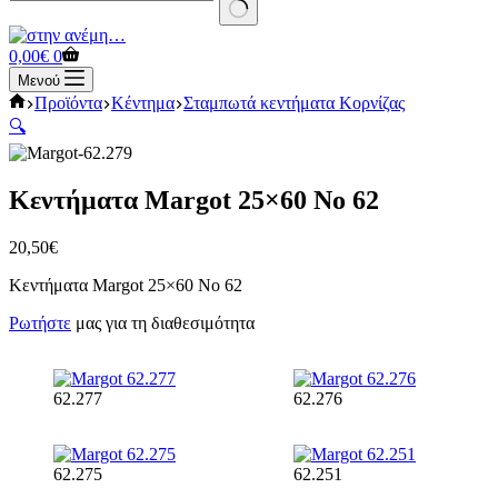
No
results
Καλάθι
0,00
€
0
Αγορών
Μενού
Αρχική
Προϊόντα
Κέντημα
Σταμπωτά κεντήματα Κορνίζας
σελίδα
🔍
Κεντήματα Margot 25×60 Νο 62
20,50
€
Κεντήματα Margot 25×60 Νο 62
Ρωτήστε
μας για τη διαθεσιμότητα
62.277
62.276
62.275
62.251