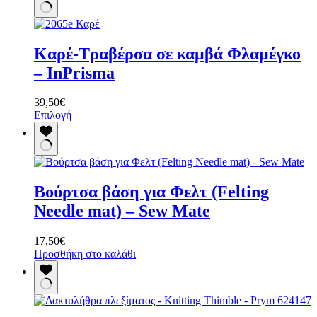
Καρέ-Τραβέρσα σε καμβά Φλαμέγκο
– InPrisma
39,50
€
Αυτό
Επιλογή
το
προϊόν
έχει
πολλαπλές
παραλλαγές.
Βούρτσα βάση για Φελτ (Felting
Οι
επιλογές
Needle mat) – Sew Mate
μπορούν
να
17,50
€
επιλεγούν
Προσθήκη στο καλάθι
στη
σελίδα
του
προϊόντος