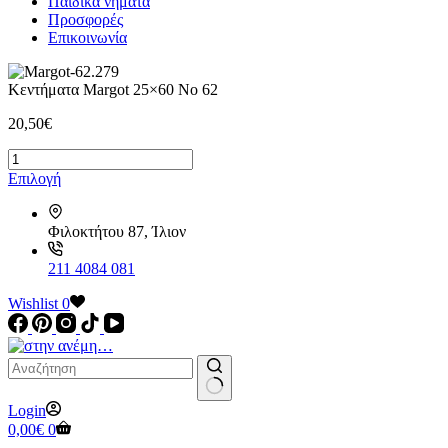
Παιδικά νήματα
Προσφορές
Επικοινωνία
Κεντήματα Margot 25×60 Νο 62
20,50
€
Κεντήματα
Margot
Αυτό
Επιλογή
25x60
το
Νο
προϊόν
62
Φιλοκτήτου 87, Ίλιον
έχει
ποσότητα
πολλαπλές
παραλλαγές.
211 4084 081
Οι
Wishlist
επιλογές
0
μπορούν
να
επιλεγούν
στη
σελίδα
No
Login
του
results
Καλάθι
0,00
€
0
προϊόντος
Αγορών