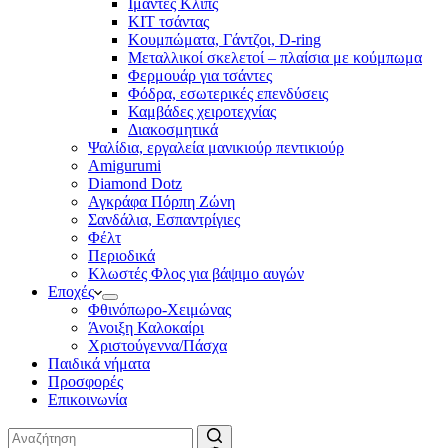
Ιμάντες Κλιπς
ΚΙΤ τσάντας
Κουμπώματα, Γάντζοι, D-ring
Μεταλλικοί σκελετοί – πλαίσια με κούμπωμα
Φερμουάρ για τσάντες
Φόδρα, εσωτερικές επενδύσεις
Καμβάδες χειροτεχνίας
Διακοσμητικά
Ψαλίδια, εργαλεία μανικιούρ πεντικιούρ
Amigurumi
Diamond Dotz
Αγκράφα Πόρπη Ζώνη
Σανδάλια, Εσπαντρίγιες
Φέλτ
Περιοδικά
Κλωστές Φλος για βάψιμο αυγών
Εποχές
Φθινόπωρο-Χειμώνας
Άνοιξη Καλοκαίρι
Χριστούγεννα/Πάσχα
Παιδικά νήματα
Προσφορές
Επικοινωνία