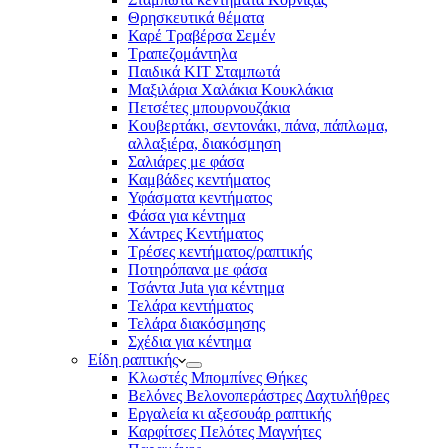
Θρησκευτικά θέματα
Καρέ Τραβέρσα Σεμέν
Τραπεζομάντηλα
Παιδικά KIT Σταμπωτά
Μαξιλάρια Χαλάκια Κουκλάκια
Πετσέτες μπουρνουζάκια
Κουβερτάκι, σεντονάκι, πάνα, πάπλωμα,
αλλαξιέρα, διακόσμηση
Σαλιάρες με φάσα
Καμβάδες κεντήματος
Υφάσματα κεντήματος
Φάσα για κέντημα
Χάντρες Κεντήματος
Τρέσες κεντήματος/ραπτικής
Ποτηρόπανα με φάσα
Τσάντα Juta για κέντημα
Τελάρα κεντήματος
Τελάρα διακόσμησης
Σχέδια για κέντημα
Είδη ραπτικής
Κλωστές Μπομπίνες Θήκες
Βελόνες Βελονοπεράστρες Δαχτυλήθρες
Εργαλεία κι αξεσουάρ ραπτικής
Καρφίτσες Πελότες Μαγνήτες