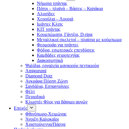
Νήματα τσάντας
Πάτοι – πλαϊνά – Βάσεις – Καπάκια
Αλυσίδες
Χερούλια – Λουριά
Ιμάντες Κλιπς
ΚΙΤ τσάντας
Κουμπώματα, Γάντζοι, D-ring
Μεταλλικοί σκελετοί – πλαίσια με κούμπωμα
Φερμουάρ για τσάντες
Φόδρα, εσωτερικές επενδύσεις
Καμβάδες χειροτεχνίας
Διακοσμητικά
Ψαλίδια, εργαλεία μανικιούρ πεντικιούρ
Amigurumi
Diamond Dotz
Αγκράφα Πόρπη Ζώνη
Σανδάλια, Εσπαντρίγιες
Φέλτ
Περιοδικά
Κλωστές Φλος για βάψιμο αυγών
Εποχές
Φθινόπωρο-Χειμώνας
Άνοιξη Καλοκαίρι
Χριστούγεννα/Πάσχα