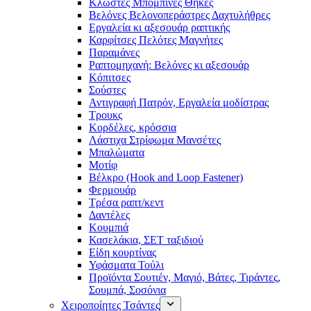
Κλωστές Μπομπίνες Θήκες
Βελόνες Βελονοπεράστρες Δαχτυλήθρες
Εργαλεία κι αξεσουάρ ραπτικής
Καρφίτσες Πελότες Μαγνήτες
Παραμάνες
Ραπτομηχανή: Βελόνες κι αξεσουάρ
Κόπιτσες
Σούστες
Αντιγραφή Πατρόν, Εργαλεία μοδίστρας
Τρουκς
Κορδέλες, κρόσσια
Λάστιχα Στρίφωμα Μανσέτες
Μπαλώματα
Mοτίφ
Βέλκρο (Hook and Loop Fastener)
Φερμουάρ
Τρέσα ραπτ/κεντ
Δαντέλες
Κουμπιά
Κασελάκια, ΣΕΤ ταξιδιού
Είδη κουρτίνας
Υφάσματα Τούλι
Προϊόντα Σουτιέν, Μαγιό, Βάτες, Τιράντες,
Σουμπά, Σοσόνια
Χειροποίητες Τσάντες