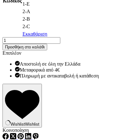
Κωδικός
1-E
2-A
2-B
2-C
Εκκαθάριση
Μπανέλες
Σουτιέν
Προσθήκη στο καλάθι
Prym
Επιπλέον
ποσότητα
Αποστολή σε όλη την Ελλάδα
Μεταφορικά από 4€
Πληρωμή με αντικαταβολή ή κατάθεση
Wishlist
Wishlist
Κοινοποίηση