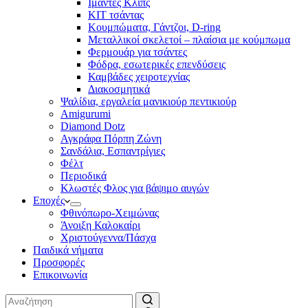
Ιμάντες Κλιπς
ΚΙΤ τσάντας
Κουμπώματα, Γάντζοι, D-ring
Μεταλλικοί σκελετοί – πλαίσια με κούμπωμα
Φερμουάρ για τσάντες
Φόδρα, εσωτερικές επενδύσεις
Καμβάδες χειροτεχνίας
Διακοσμητικά
Ψαλίδια, εργαλεία μανικιούρ πεντικιούρ
Amigurumi
Diamond Dotz
Αγκράφα Πόρπη Ζώνη
Σανδάλια, Εσπαντρίγιες
Φέλτ
Περιοδικά
Κλωστές Φλος για βάψιμο αυγών
Εποχές
Φθινόπωρο-Χειμώνας
Άνοιξη Καλοκαίρι
Χριστούγεννα/Πάσχα
Παιδικά νήματα
Προσφορές
Επικοινωνία