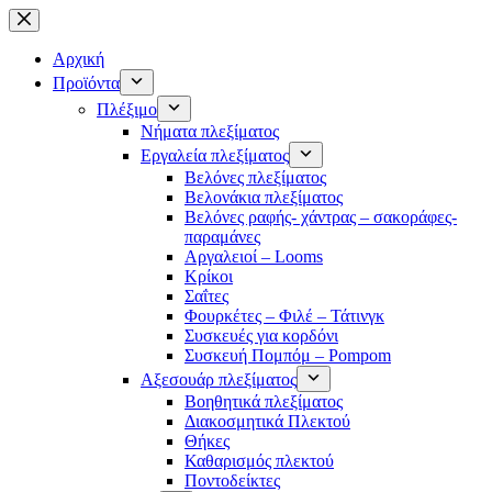
Μετάβαση
στο
περιεχόμενο
Αρχική
Προϊόντα
Πλέξιμο
Νήματα πλεξίματος
Εργαλεία πλεξίματος
Βελόνες πλεξίματος
Βελονάκια πλεξίματος
Βελόνες ραφής- χάντρας – σακοράφες-
παραμάνες
Αργαλειοί – Looms
Κρίκοι
Σαΐτες
Φουρκέτες – Φιλέ – Τάτινγκ
Συσκευές για κορδόνι
Συσκευή Πομπόμ – Pompom
Αξεσουάρ πλεξίματος
Βοηθητικά πλεξίματος
Διακοσμητικά Πλεκτού
Θήκες
Καθαρισμός πλεκτού
Ποντοδείκτες