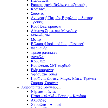
Παραμάνες
Ραπτομηχανή: Βελόνες κι αξεσουάρ
Κόπιτσες
Σούστες
Αντιγραφή Πατρόν, Εργαλεία μοδίστρας
Τρουκς
Κορδέλες, κρόσσια
Λάστιχα Στρίφωμα Μανσέτες
Μπαλώματα
Mοτίφ
Βέλκρο (Hook and Loop Fastener)
Φερμουάρ
Τρέσα ραπτ/κεντ
Δαντέλες
Κουμπιά
Κασελάκια, ΣΕΤ ταξιδιού
Είδη κουρτίνας
Υφάσματα Τούλι
Προϊόντα Σουτιέν, Μαγιό, Βάτες, Τιράντες,
Σουμπά, Σοσόνια
Χειροποίητες Τσάντες
Νήματα τσάντας
Πάτοι – πλαϊνά – Βάσεις – Καπάκια
Αλυσίδες
Χερούλια – Λουριά