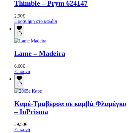
Thimble – Prym 624147
2,90
€
Προσθήκη στο καλάθι
Lame – Madeira
6,60
€
Αυτό
Επιλογή
το
προϊόν
έχει
πολλαπλές
παραλλαγές.
Καρέ-Τραβέρσα σε καμβά Φλαμέγκο
Οι
επιλογές
– InPrisma
μπορούν
να
39,50
€
επιλεγούν
Αυτό
Επιλογή
στη