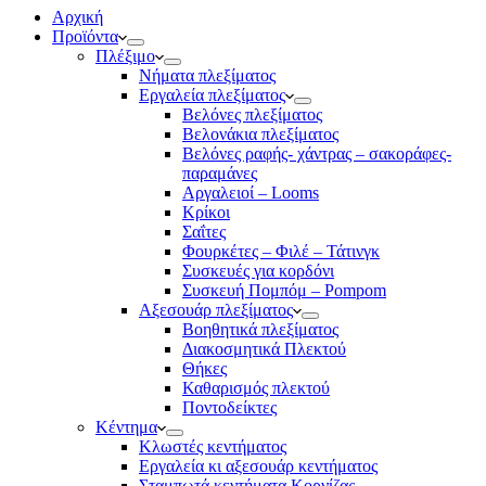
Αρχική
Προϊόντα
Πλέξιμο
Νήματα πλεξίματος
Εργαλεία πλεξίματος
Βελόνες πλεξίματος
Βελονάκια πλεξίματος
Βελόνες ραφής- χάντρας – σακοράφες-
παραμάνες
Αργαλειοί – Looms
Κρίκοι
Σαΐτες
Φουρκέτες – Φιλέ – Τάτινγκ
Συσκευές για κορδόνι
Συσκευή Πομπόμ – Pompom
Αξεσουάρ πλεξίματος
Βοηθητικά πλεξίματος
Διακοσμητικά Πλεκτού
Θήκες
Καθαρισμός πλεκτού
Ποντοδείκτες
Κέντημα
Κλωστές κεντήματος
Eργαλεία κι αξεσουάρ κεντήματος
Σταμπωτά κεντήματα Κορνίζας