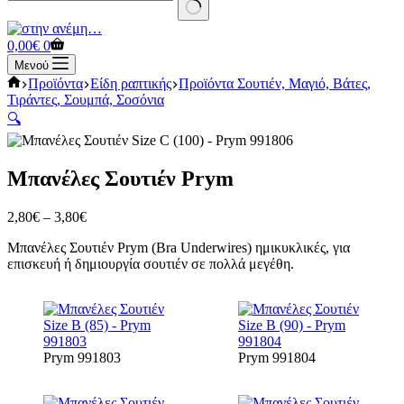
No
results
Καλάθι
0,00
€
0
Αγορών
Μενού
Αρχική
Προϊόντα
Είδη ραπτικής
Προϊόντα Σουτιέν, Μαγιό, Βάτες,
σελίδα
Τιράντες, Σουμπά, Σοσόνια
🔍
Μπανέλες Σουτιέν Prym
Price
2,80
€
–
3,80
€
range:
Μπανέλες Σουτιέν Prym (Bra Underwires) ημικυκλικές, για
2,80€
επισκευή ή δημιουργία σουτιέν σε πολλά μεγέθη.
through
3,80€
Prym 991803
Prym 991804