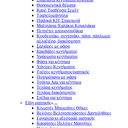
Θρησκευτικά θέματα
Καρέ Τραβέρσα Σεμέν
Τραπεζομάντηλα
Παιδικά KIT Σταμπωτά
Μαξιλάρια Χαλάκια Κουκλάκια
Πετσέτες μπουρνουζάκια
Κουβερτάκι, σεντονάκι, πάνα, πάπλωμα,
αλλαξιέρα, διακόσμηση
Σαλιάρες με φάσα
Καμβάδες κεντήματος
Υφάσματα κεντήματος
Φάσα για κέντημα
Χάντρες Κεντήματος
Τρέσες κεντήματος/ραπτικής
Ποτηρόπανα με φάσα
Τσάντα Juta για κέντημα
Τελάρα κεντήματος
Τελάρα διακόσμησης
Σχέδια για κέντημα
Είδη ραπτικής
Κλωστές Μπομπίνες Θήκες
Βελόνες Βελονοπεράστρες Δαχτυλήθρες
Εργαλεία κι αξεσουάρ ραπτικής
Καρφίτσες Πελότες Μαγνήτες