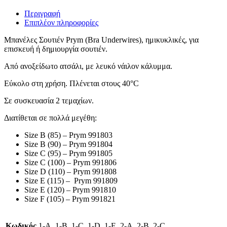
Περιγραφή
Επιπλέον πληροφορίες
Μπανέλες Σουτιέν Prym (Bra Underwires), ημικυκλικές, για
επισκευή ή δημιουργία σουτιέν.
Από ανοξείδωτο ατσάλι, με λευκό νάιλον κάλυμμα.
Εύκολο στη χρήση. Πλένεται στους 40
°C
Σε συσκευασία 2 τεμαχίων.
Διατίθεται σε πολλά μεγέθη:
Size Β (85) – Prym 991803
Size Β (90) – Prym 991804
Size C (95) – Prym 991805
Size C (100) – Prym 991806
Size D (110) – Prym 991808
Size E (115) – Prym 991809
Size E (120) – Prym 991810
Size F (105) – Prym 991821
Κωδικός
1-Α, 1-B, 1-C, 1-D, 1-E, 2-A, 2-B, 2-C