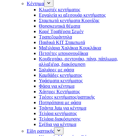
Κέντημα
Κλωστές κεντήματος
Eργαλεία κι αξεσουάρ κεντήματος
Σταμπωτά κεντήματα Κορνίζας
Θρησκευτικά θέματα
Καρέ Τραβέρσα Σεμέν
Τραπεζομάντηλα
Παιδικά KIT Σταμπωτά
Μαξιλάρια Χαλάκια Κουκλάκια
Πετσέτες μπουρνουζάκια
Κουβερτάκι, σεντονάκι, πάνα, πάπλωμα,
αλλαξιέρα, διακόσμηση
Σαλιάρες με φάσα
Καμβάδες κεντήματος
Υφάσματα κεντήματος
Φάσα για κέντημα
Χάντρες Κεντήματος
Τρέσες κεντήματος/ραπτικής
Ποτηρόπανα με φάσα
Τσάντα Juta για κέντημα
Τελάρα κεντήματος
Τελάρα διακόσμησης
Σχέδια για κέντημα
Είδη ραπτικής