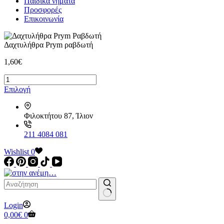
Παιδικά νήματα
Προσφορές
Επικοινωνία
Δαχτυλήθρα Prym ραβδωτή
1,60
€
Δαχτυλήθρα
Prym
Αυτό
Επιλογή
ραβδωτή
το
ποσότητα
προϊόν
Φιλοκτήτου 87, Ίλιον
έχει
πολλαπλές
παραλλαγές.
211 4084 081
Οι
Wishlist
επιλογές
0
μπορούν
να
επιλεγούν
στη
σελίδα
No
Login
του
results
Καλάθι
0,00
€
0
προϊόντος
Αγορών