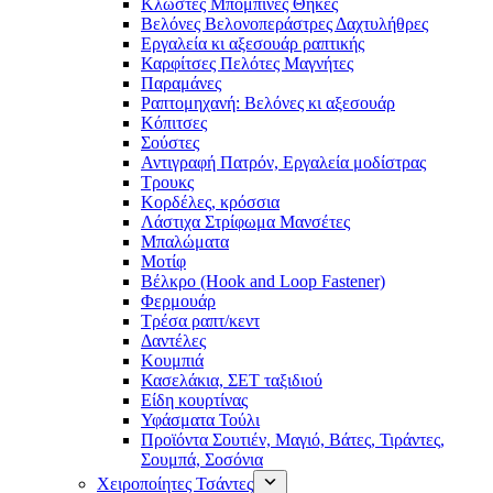
Κλωστές Μπομπίνες Θήκες
Βελόνες Βελονοπεράστρες Δαχτυλήθρες
Εργαλεία κι αξεσουάρ ραπτικής
Καρφίτσες Πελότες Μαγνήτες
Παραμάνες
Ραπτομηχανή: Βελόνες κι αξεσουάρ
Κόπιτσες
Σούστες
Αντιγραφή Πατρόν, Εργαλεία μοδίστρας
Τρουκς
Κορδέλες, κρόσσια
Λάστιχα Στρίφωμα Μανσέτες
Μπαλώματα
Mοτίφ
Βέλκρο (Hook and Loop Fastener)
Φερμουάρ
Τρέσα ραπτ/κεντ
Δαντέλες
Κουμπιά
Κασελάκια, ΣΕΤ ταξιδιού
Είδη κουρτίνας
Υφάσματα Τούλι
Προϊόντα Σουτιέν, Μαγιό, Βάτες, Τιράντες,
Σουμπά, Σοσόνια
Χειροποίητες Τσάντες