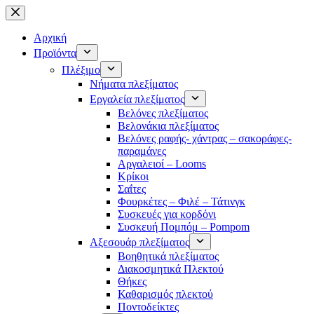
Μετάβαση
στο
περιεχόμενο
Αρχική
Προϊόντα
Πλέξιμο
Νήματα πλεξίματος
Εργαλεία πλεξίματος
Βελόνες πλεξίματος
Βελονάκια πλεξίματος
Βελόνες ραφής- χάντρας – σακοράφες-
παραμάνες
Αργαλειοί – Looms
Κρίκοι
Σαΐτες
Φουρκέτες – Φιλέ – Τάτινγκ
Συσκευές για κορδόνι
Συσκευή Πομπόμ – Pompom
Αξεσουάρ πλεξίματος
Βοηθητικά πλεξίματος
Διακοσμητικά Πλεκτού
Θήκες
Καθαρισμός πλεκτού
Ποντοδείκτες