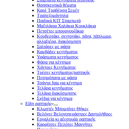
Θρησκευτικά θέματα
Καρέ Τραβέρσα Σεμέν
Τραπεζομάντηλα
Παιδικά KIT Σταμπωτά
Μαξιλάρια Χαλάκια Κουκλάκια
Πετσέτες μπουρνουζάκια
Κουβερτάκι, σεντονάκι, πάνα, πάπλωμα,
αλλαξιέρα, διακόσμηση
Σαλιάρες με φάσα
Καμβάδες κεντήματος
Υφάσματα κεντήματος
Φάσα για κέντημα
Χάντρες Κεντήματος
Τρέσες κεντήματος/ραπτικής
Ποτηρόπανα με φάσα
Τσάντα Juta για κέντημα
Τελάρα κεντήματος
Τελάρα διακόσμησης
Σχέδια για κέντημα
Είδη ραπτικής
Κλωστές Μπομπίνες Θήκες
Βελόνες Βελονοπεράστρες Δαχτυλήθρες
Εργαλεία κι αξεσουάρ ραπτικής
Καρφίτσες Πελότες Μαγνήτες