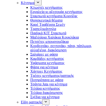
Κέντημα
Κλωστές κεντήματος
Eργαλεία κι αξεσουάρ κεντήματος
Σταμπωτά κεντήματα Κορνίζας
Θρησκευτικά θέματα
Καρέ Τραβέρσα Σεμέν
Τραπεζομάντηλα
Παιδικά KIT Σταμπωτά
Μαξιλάρια Χαλάκια Κουκλάκια
Πετσέτες μπουρνουζάκια
Κουβερτάκι, σεντονάκι, πάνα, πάπλωμα,
αλλαξιέρα, διακόσμηση
Σαλιάρες με φάσα
Καμβάδες κεντήματος
Υφάσματα κεντήματος
Φάσα για κέντημα
Χάντρες Κεντήματος
Τρέσες κεντήματος/ραπτικής
Ποτηρόπανα με φάσα
Τσάντα Juta για κέντημα
Τελάρα κεντήματος
Τελάρα διακόσμησης
Σχέδια για κέντημα
Είδη ραπτικής