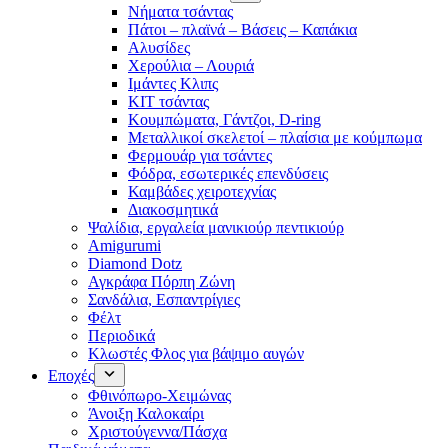
Νήματα τσάντας
Πάτοι – πλαϊνά – Βάσεις – Καπάκια
Αλυσίδες
Χερούλια – Λουριά
Ιμάντες Κλιπς
ΚΙΤ τσάντας
Κουμπώματα, Γάντζοι, D-ring
Μεταλλικοί σκελετοί – πλαίσια με κούμπωμα
Φερμουάρ για τσάντες
Φόδρα, εσωτερικές επενδύσεις
Καμβάδες χειροτεχνίας
Διακοσμητικά
Ψαλίδια, εργαλεία μανικιούρ πεντικιούρ
Amigurumi
Diamond Dotz
Αγκράφα Πόρπη Ζώνη
Σανδάλια, Εσπαντρίγιες
Φέλτ
Περιοδικά
Κλωστές Φλος για βάψιμο αυγών
Εποχές
Φθινόπωρο-Χειμώνας
Άνοιξη Καλοκαίρι
Χριστούγεννα/Πάσχα