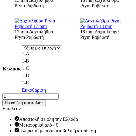
15 mm Δαχτυλήθρα
16 mm Δαχτυλήθρα
Prym Ραβδωτή
Prym Ραβδωτή
17 mm Δαχτυλήθρα
18 mm Δαχτυλήθρα
Prym Ραβδωτή
Prym Ραβδωτή
1-Α
1-B
1-C
Κωδικός
1-D
1-E
Εκκαθάριση
Δαχτυλήθρα
Prym
Προσθήκη στο καλάθι
ραβδωτή
Επιπλέον
ποσότητα
Αποστολή σε όλη την Ελλάδα
Μεταφορικά από 4€
Πληρωμή με αντικαταβολή ή κατάθεση