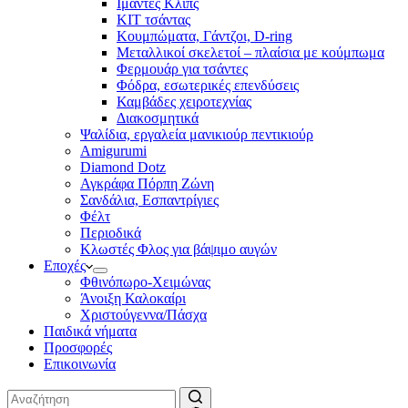
Ιμάντες Κλιπς
ΚΙΤ τσάντας
Κουμπώματα, Γάντζοι, D-ring
Μεταλλικοί σκελετοί – πλαίσια με κούμπωμα
Φερμουάρ για τσάντες
Φόδρα, εσωτερικές επενδύσεις
Καμβάδες χειροτεχνίας
Διακοσμητικά
Ψαλίδια, εργαλεία μανικιούρ πεντικιούρ
Amigurumi
Diamond Dotz
Αγκράφα Πόρπη Ζώνη
Σανδάλια, Εσπαντρίγιες
Φέλτ
Περιοδικά
Κλωστές Φλος για βάψιμο αυγών
Εποχές
Φθινόπωρο-Χειμώνας
Άνοιξη Καλοκαίρι
Χριστούγεννα/Πάσχα
Παιδικά νήματα
Προσφορές
Επικοινωνία