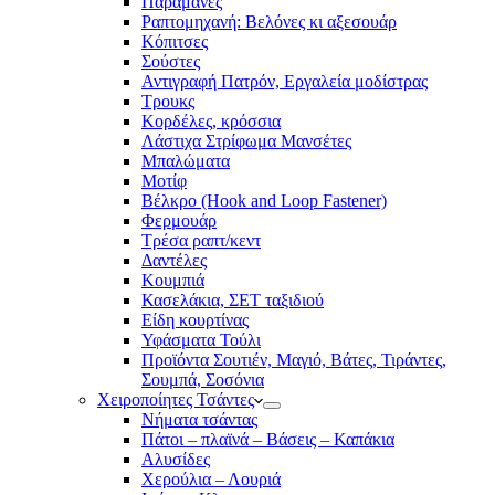
Παραμάνες
Ραπτομηχανή: Βελόνες κι αξεσουάρ
Κόπιτσες
Σούστες
Αντιγραφή Πατρόν, Εργαλεία μοδίστρας
Τρουκς
Κορδέλες, κρόσσια
Λάστιχα Στρίφωμα Μανσέτες
Μπαλώματα
Mοτίφ
Βέλκρο (Hook and Loop Fastener)
Φερμουάρ
Τρέσα ραπτ/κεντ
Δαντέλες
Κουμπιά
Κασελάκια, ΣΕΤ ταξιδιού
Είδη κουρτίνας
Υφάσματα Τούλι
Προϊόντα Σουτιέν, Μαγιό, Βάτες, Τιράντες,
Σουμπά, Σοσόνια
Χειροποίητες Τσάντες
Νήματα τσάντας
Πάτοι – πλαϊνά – Βάσεις – Καπάκια
Αλυσίδες
Χερούλια – Λουριά