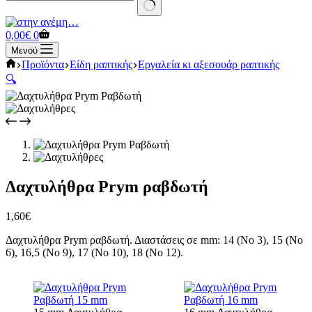
No
results
Καλάθι
0,00
€
0
Αγορών
Μενού
Αρχική
Προϊόντα
Είδη ραπτικής
Εργαλεία κι αξεσουάρ ραπτικής
σελίδα
🔍
Δαχτυλήθρα Prym ραβδωτή
1,60
€
Δαχτυλήθρα Prym ραβδωτή. Διαστάσεις σε mm: 14 (Νο 3), 15 (Νο
6), 16,5 (Νο 9), 17 (Νο 10), 18 (Νο 12).