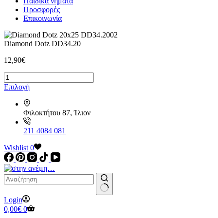
Παιδικά νήματα
Προσφορές
Επικοινωνία
Diamond Dotz DD34.20
12,90
€
Diamond
Dotz
Αυτό
Επιλογή
DD34.20
το
ποσότητα
προϊόν
Φιλοκτήτου 87, Ίλιον
έχει
πολλαπλές
παραλλαγές.
211 4084 081
Οι
Wishlist
επιλογές
0
μπορούν
να
επιλεγούν
στη
σελίδα
No
Login
του
results
Καλάθι
0,00
€
0
προϊόντος
Αγορών