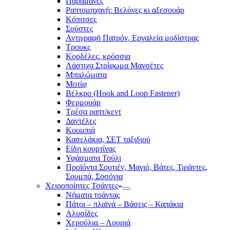
Παραμάνες
Ραπτομηχανή: Βελόνες κι αξεσουάρ
Κόπιτσες
Σούστες
Αντιγραφή Πατρόν, Εργαλεία μοδίστρας
Τρουκς
Κορδέλες, κρόσσια
Λάστιχα Στρίφωμα Μανσέτες
Μπαλώματα
Mοτίφ
Βέλκρο (Hook and Loop Fastener)
Φερμουάρ
Τρέσα ραπτ/κεντ
Δαντέλες
Κουμπιά
Κασελάκια, ΣΕΤ ταξιδιού
Είδη κουρτίνας
Υφάσματα Τούλι
Προϊόντα Σουτιέν, Μαγιό, Βάτες, Τιράντες,
Σουμπά, Σοσόνια
Χειροποίητες Τσάντες
Νήματα τσάντας
Πάτοι – πλαϊνά – Βάσεις – Καπάκια
Αλυσίδες
Χερούλια – Λουριά