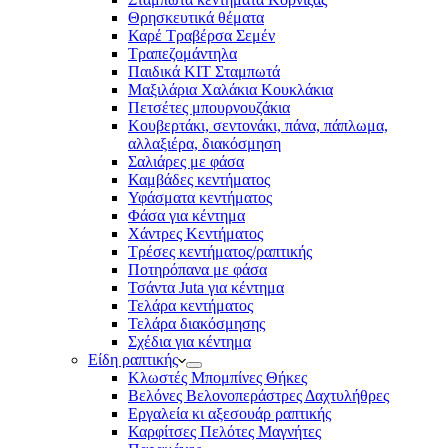
Θρησκευτικά θέματα
Καρέ Τραβέρσα Σεμέν
Τραπεζομάντηλα
Παιδικά KIT Σταμπωτά
Μαξιλάρια Χαλάκια Κουκλάκια
Πετσέτες μπουρνουζάκια
Κουβερτάκι, σεντονάκι, πάνα, πάπλωμα,
αλλαξιέρα, διακόσμηση
Σαλιάρες με φάσα
Καμβάδες κεντήματος
Υφάσματα κεντήματος
Φάσα για κέντημα
Χάντρες Κεντήματος
Τρέσες κεντήματος/ραπτικής
Ποτηρόπανα με φάσα
Τσάντα Juta για κέντημα
Τελάρα κεντήματος
Τελάρα διακόσμησης
Σχέδια για κέντημα
Είδη ραπτικής
Κλωστές Μπομπίνες Θήκες
Βελόνες Βελονοπεράστρες Δαχτυλήθρες
Εργαλεία κι αξεσουάρ ραπτικής
Καρφίτσες Πελότες Μαγνήτες