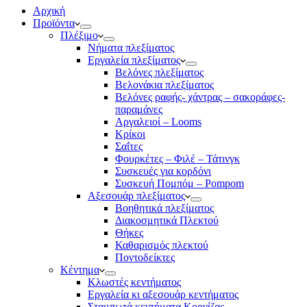
Αρχική
Προϊόντα
Πλέξιμο
Νήματα πλεξίματος
Εργαλεία πλεξίματος
Βελόνες πλεξίματος
Βελονάκια πλεξίματος
Βελόνες ραφής- χάντρας – σακοράφες-
παραμάνες
Αργαλειοί – Looms
Κρίκοι
Σαΐτες
Φουρκέτες – Φιλέ – Τάτινγκ
Συσκευές για κορδόνι
Συσκευή Πομπόμ – Pompom
Αξεσουάρ πλεξίματος
Βοηθητικά πλεξίματος
Διακοσμητικά Πλεκτού
Θήκες
Καθαρισμός πλεκτού
Ποντοδείκτες
Κέντημα
Κλωστές κεντήματος
Eργαλεία κι αξεσουάρ κεντήματος
Σταμπωτά κεντήματα Κορνίζας