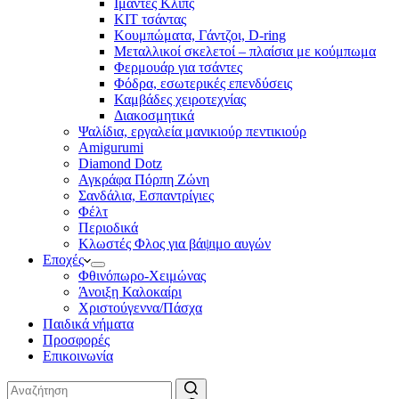
Ιμάντες Κλιπς
ΚΙΤ τσάντας
Κουμπώματα, Γάντζοι, D-ring
Μεταλλικοί σκελετοί – πλαίσια με κούμπωμα
Φερμουάρ για τσάντες
Φόδρα, εσωτερικές επενδύσεις
Καμβάδες χειροτεχνίας
Διακοσμητικά
Ψαλίδια, εργαλεία μανικιούρ πεντικιούρ
Amigurumi
Diamond Dotz
Αγκράφα Πόρπη Ζώνη
Σανδάλια, Εσπαντρίγιες
Φέλτ
Περιοδικά
Κλωστές Φλος για βάψιμο αυγών
Εποχές
Φθινόπωρο-Χειμώνας
Άνοιξη Καλοκαίρι
Χριστούγεννα/Πάσχα
Παιδικά νήματα
Προσφορές
Επικοινωνία