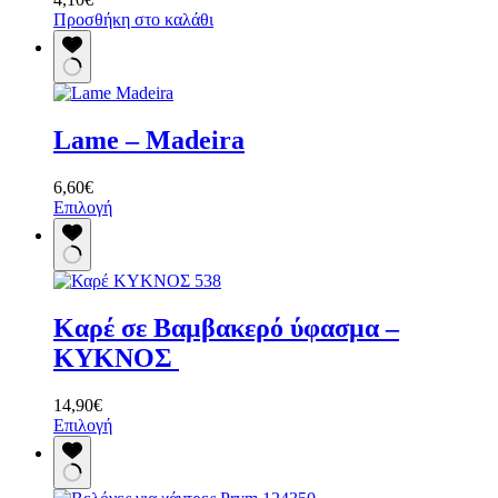
Προσθήκη στο καλάθι
Lame – Madeira
6,60
€
Αυτό
Επιλογή
το
προϊόν
έχει
πολλαπλές
παραλλαγές.
Καρέ σε Βαμβακερό ύφασμα –
Οι
επιλογές
ΚΥΚΝΟΣ
μπορούν
να
14,90
€
επιλεγούν
Αυτό
Επιλογή
στη
το
σελίδα
προϊόν
του
έχει
προϊόντος