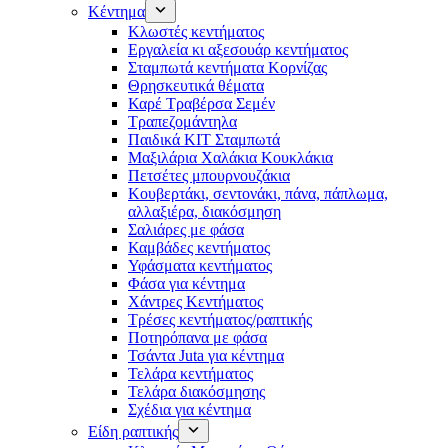
Κέντημα
Κλωστές κεντήματος
Eργαλεία κι αξεσουάρ κεντήματος
Σταμπωτά κεντήματα Κορνίζας
Θρησκευτικά θέματα
Καρέ Τραβέρσα Σεμέν
Τραπεζομάντηλα
Παιδικά KIT Σταμπωτά
Μαξιλάρια Χαλάκια Κουκλάκια
Πετσέτες μπουρνουζάκια
Κουβερτάκι, σεντονάκι, πάνα, πάπλωμα,
αλλαξιέρα, διακόσμηση
Σαλιάρες με φάσα
Καμβάδες κεντήματος
Υφάσματα κεντήματος
Φάσα για κέντημα
Χάντρες Κεντήματος
Τρέσες κεντήματος/ραπτικής
Ποτηρόπανα με φάσα
Τσάντα Juta για κέντημα
Τελάρα κεντήματος
Τελάρα διακόσμησης
Σχέδια για κέντημα
Είδη ραπτικής