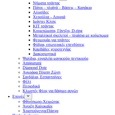
Νήματα τσάντας
Πάτοι – πλαϊνά – Βάσεις – Καπάκια
Αλυσίδες
Χερούλια – Λουριά
Ιμάντες Κλιπς
ΚΙΤ τσάντας
Κουμπώματα, Γάντζοι, D-ring
Μεταλλικοί σκελετοί – πλαίσια με κούμπωμα
Φερμουάρ για τσάντες
Φόδρα, εσωτερικές επενδύσεις
Καμβάδες χειροτεχνίας
Διακοσμητικά
Ψαλίδια, εργαλεία μανικιούρ πεντικιούρ
Amigurumi
Diamond Dotz
Αγκράφα Πόρπη Ζώνη
Σανδάλια, Εσπαντρίγιες
Φέλτ
Περιοδικά
Κλωστές Φλος για βάψιμο αυγών
Εποχές
Φθινόπωρο-Χειμώνας
Άνοιξη Καλοκαίρι
Χριστούγεννα/Πάσχα