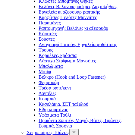
Κλωστές Μπομπίνες Θήκες
Βελόνες Βελονοπεράστρες Δαχτυλήθρες
Εργαλεία κι αξεσουάρ ραπτικής
Καρφίτσες Πελότες Μαγνήτες
Παραμάνες
Ραπτομηχανή: Βελόνες κι αξεσουάρ
Κόπιτσες
Σούστες
Αντιγραφή Πατρόν, Εργαλεία μοδίστρας
Τρουκς
Κορδέλες, κρόσσια
Λάστιχα Στρίφωμα Μανσέτες
Μπαλώματα
Mοτίφ
Βέλκρο (Hook and Loop Fastener)
Φερμουάρ
Τρέσα ραπτ/κεντ
Δαντέλες
Κουμπιά
Κασελάκια, ΣΕΤ ταξιδιού
Είδη κουρτίνας
Υφάσματα Τούλι
Προϊόντα Σουτιέν, Μαγιό, Βάτες, Τιράντες,
Σουμπά, Σοσόνια
Χειροποίητες Τσάντες