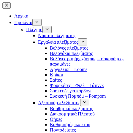
Μετάβαση
στο
περιεχόμενο
Αρχική
Προϊόντα
Πλέξιμο
Νήματα πλεξίματος
Εργαλεία πλεξίματος
Βελόνες πλεξίματος
Βελονάκια πλεξίματος
Βελόνες ραφής- χάντρας – σακοράφες-
παραμάνες
Αργαλειοί – Looms
Κρίκοι
Σαΐτες
Φουρκέτες – Φιλέ – Τάτινγκ
Συσκευές για κορδόνι
Συσκευή Πομπόμ – Pompom
Αξεσουάρ πλεξίματος
Βοηθητικά πλεξίματος
Διακοσμητικά Πλεκτού
Θήκες
Καθαρισμός πλεκτού
Ποντοδείκτες