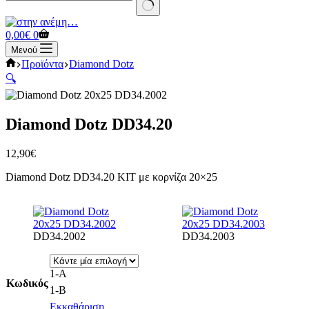
No
results
Καλάθι
0,00
€
0
Αγορών
Μενού
Αρχική
Προϊόντα
Diamond Dotz
σελίδα
🔍
Diamond Dotz DD34.20
12,90
€
Diamond Dotz DD34.20 KIT με κορνίζα 20×25
DD34.2002
DD34.2003
1-Α
Κωδικός
1-B
Εκκαθάριση