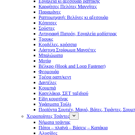
Εργαλεία κι αξεσουάρ ραπτικής
Καρφίτσες Πελότες Μαγνήτες
Παραμάνες
Ραπτομηχανή: Βελόνες κι αξεσουάρ
Κόπιτσες
Σούστες
Αντιγραφή Πατρόν, Εργαλεία μοδίστρας
Τρουκς
Κορδέλες, κρόσσια
Λάστιχα Στρίφωμα Μανσέτες
Μπαλώματα
Mοτίφ
Βέλκρο (Hook and Loop Fastener)
Φερμουάρ
Τρέσα ραπτ/κεντ
Δαντέλες
Κουμπιά
Κασελάκια, ΣΕΤ ταξιδιού
Είδη κουρτίνας
Υφάσματα Τούλι
Προϊόντα Σουτιέν, Μαγιό, Βάτες, Τιράντες, Σουμ
Χειροποίητες Τσάντες
Νήματα τσάντας
Πάτοι – πλαϊνά – Βάσεις – Καπάκια
Αλυσίδες