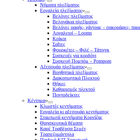
Νήματα πλεξίματος
Εργαλεία πλεξίματος
Βελόνες πλεξίματος
Βελονάκια πλεξίματος
Βελόνες ραφής- χάντρας – σακοράφες- παρ
Αργαλειοί – Looms
Κρίκοι
Σαΐτες
Φουρκέτες – Φιλέ – Τάτινγκ
Συσκευές για κορδόνι
Συσκευή Πομπόμ – Pompom
Αξεσουάρ πλεξίματος
Βοηθητικά πλεξίματος
Διακοσμητικά Πλεκτού
Θήκες
Καθαρισμός πλεκτού
Ποντοδείκτες
Κέντημα
Κλωστές κεντήματος
Eργαλεία κι αξεσουάρ κεντήματος
Σταμπωτά κεντήματα Κορνίζας
Θρησκευτικά θέματα
Καρέ Τραβέρσα Σεμέν
Τραπεζομάντηλα
Παιδικά KIT Σταμπωτά