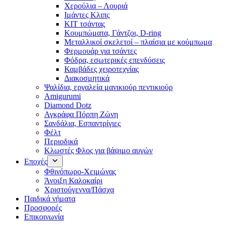
Χερούλια – Λουριά
Ιμάντες Κλιπς
ΚΙΤ τσάντας
Κουμπώματα, Γάντζοι, D-ring
Μεταλλικοί σκελετοί – πλαίσια με κούμπωμα
Φερμουάρ για τσάντες
Φόδρα, εσωτερικές επενδύσεις
Καμβάδες χειροτεχνίας
Διακοσμητικά
Ψαλίδια, εργαλεία μανικιούρ πεντικιούρ
Amigurumi
Diamond Dotz
Αγκράφα Πόρπη Ζώνη
Σανδάλια, Εσπαντρίγιες
Φέλτ
Περιοδικά
Κλωστές Φλος για βάψιμο αυγών
Εποχές
Φθινόπωρο-Χειμώνας
Άνοιξη Καλοκαίρι
Χριστούγεννα/Πάσχα
Παιδικά νήματα
Προσφορές
Επικοινωνία