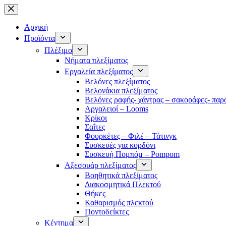
Μετάβαση
στο
περιεχόμενο
Αρχική
Προϊόντα
Πλέξιμο
Νήματα πλεξίματος
Εργαλεία πλεξίματος
Βελόνες πλεξίματος
Βελονάκια πλεξίματος
Βελόνες ραφής- χάντρας – σακοράφες- παρ
Αργαλειοί – Looms
Κρίκοι
Σαΐτες
Φουρκέτες – Φιλέ – Τάτινγκ
Συσκευές για κορδόνι
Συσκευή Πομπόμ – Pompom
Αξεσουάρ πλεξίματος
Βοηθητικά πλεξίματος
Διακοσμητικά Πλεκτού
Θήκες
Καθαρισμός πλεκτού
Ποντοδείκτες
Κέντημα