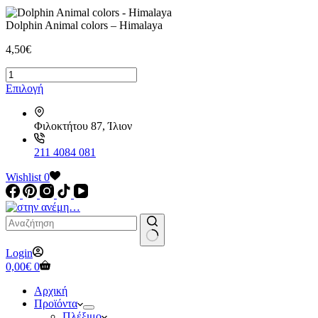
Dolphin Animal colors – Himalaya
4,50
€
Dolphin
Animal
Αυτό
Επιλογή
colors
το
-
προϊόν
Himalaya
Φιλοκτήτου 87, Ίλιον
έχει
ποσότητα
πολλαπλές
παραλλαγές.
211 4084 081
Οι
Wishlist
επιλογές
0
μπορούν
να
επιλεγούν
στη
σελίδα
No
Login
του
results
Καλάθι
0,00
€
0
προϊόντος
Αγορών
Αρχική
Προϊόντα
Πλέξιμο