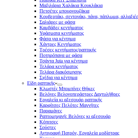
Μαξιλάρια Χαλάκια Κουκλάκια
Πετσέτες μπουρνουζάκια
Κουβερτάκι, σεντονάκι, πάνα, πάπλωμα, αλλαξιέ
Σαλιάρες με φάσα
Καμβάδες κεντήματος
Υφάσματα κεντήματος
Φάσα για κέντημα
Χάντρες Κεντήματος
Τρέσες κεντήματος/ραπτικής
Ποτηρόπανα με φάσα
Τσάντα Juta για κέντημα
Τελάρα κεντήματος
Τελάρα διακόσμησης
Σχέδια για κέντημα
Είδη ραπτικής
Κλωστές Μπομπίνες Θήκες
Βελόνες Βελονοπεράστρες Δαχτυλήθρες
Εργαλεία κι αξεσουάρ ραπτικής
Καρφίτσες Πελότες Μαγνήτες
Παραμάνες
Ραπτομηχανή: Βελόνες κι αξεσουάρ
Κόπιτσες
Σούστες
Αντιγραφή Πατρόν, Εργαλεία μοδίστρας