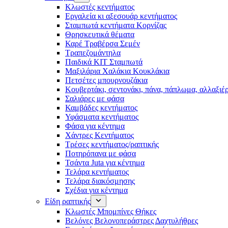
Κλωστές κεντήματος
Eργαλεία κι αξεσουάρ κεντήματος
Σταμπωτά κεντήματα Κορνίζας
Θρησκευτικά θέματα
Καρέ Τραβέρσα Σεμέν
Τραπεζομάντηλα
Παιδικά KIT Σταμπωτά
Μαξιλάρια Χαλάκια Κουκλάκια
Πετσέτες μπουρνουζάκια
Κουβερτάκι, σεντονάκι, πάνα, πάπλωμα, αλλαξιέ
Σαλιάρες με φάσα
Καμβάδες κεντήματος
Υφάσματα κεντήματος
Φάσα για κέντημα
Χάντρες Κεντήματος
Τρέσες κεντήματος/ραπτικής
Ποτηρόπανα με φάσα
Τσάντα Juta για κέντημα
Τελάρα κεντήματος
Τελάρα διακόσμησης
Σχέδια για κέντημα
Είδη ραπτικής
Κλωστές Μπομπίνες Θήκες
Βελόνες Βελονοπεράστρες Δαχτυλήθρες