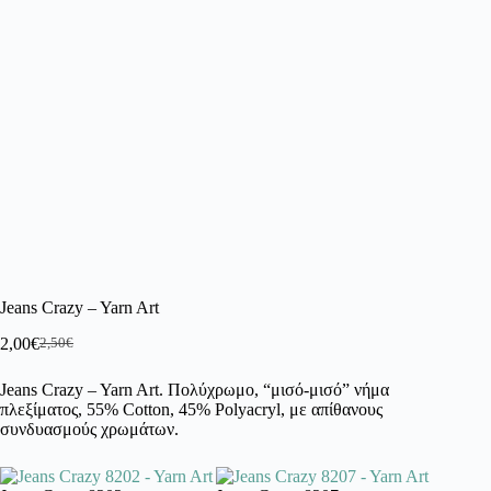
Jeans Crazy – Yarn Art
2,00
€
2,50
€
Original
Η
price
τρέχουσα
Jeans Crazy – Yarn Art. Πολύχρωμο, “μισό-μισό” νήμα
was:
τιμή
πλεξίματος, 55% Cotton, 45% Polyacryl, με απίθανους
2,50€.
είναι:
συνδυασμούς χρωμάτων.
2,00€.