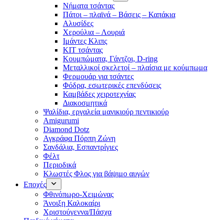
Νήματα τσάντας
Πάτοι – πλαϊνά – Βάσεις – Καπάκια
Αλυσίδες
Χερούλια – Λουριά
Ιμάντες Κλιπς
ΚΙΤ τσάντας
Κουμπώματα, Γάντζοι, D-ring
Μεταλλικοί σκελετοί – πλαίσια με κούμπωμα
Φερμουάρ για τσάντες
Φόδρα, εσωτερικές επενδύσεις
Καμβάδες χειροτεχνίας
Διακοσμητικά
Ψαλίδια, εργαλεία μανικιούρ πεντικιούρ
Amigurumi
Diamond Dotz
Αγκράφα Πόρπη Ζώνη
Σανδάλια, Εσπαντρίγιες
Φέλτ
Περιοδικά
Κλωστές Φλος για βάψιμο αυγών
Εποχές
Φθινόπωρο-Χειμώνας
Άνοιξη Καλοκαίρι
Χριστούγεννα/Πάσχα