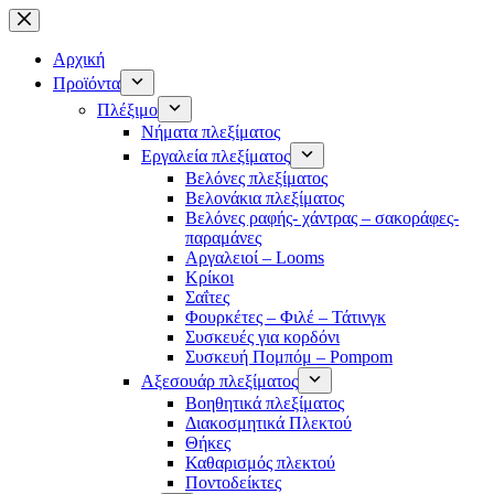
Μετάβαση
στο
περιεχόμενο
Αρχική
Προϊόντα
Πλέξιμο
Νήματα πλεξίματος
Εργαλεία πλεξίματος
Βελόνες πλεξίματος
Βελονάκια πλεξίματος
Βελόνες ραφής- χάντρας – σακοράφες-
παραμάνες
Αργαλειοί – Looms
Κρίκοι
Σαΐτες
Φουρκέτες – Φιλέ – Τάτινγκ
Συσκευές για κορδόνι
Συσκευή Πομπόμ – Pompom
Αξεσουάρ πλεξίματος
Βοηθητικά πλεξίματος
Διακοσμητικά Πλεκτού
Θήκες
Καθαρισμός πλεκτού
Ποντοδείκτες