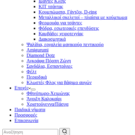
Ιμάντες Κλιπς
ΚΙΤ τσάντας
Κουμπώματα, Γάντζοι, D-ring
Μεταλλικοί σκελετοί – πλαίσια με κούμπωμα
Φερμουάρ για τσάντες
Φόδρα, εσωτερικές επενδύσεις
Καμβάδες χειροτεχνίας
Διακοσμητικά
Ψαλίδια, εργαλεία μανικιούρ πεντικιούρ
Amigurumi
Diamond Dotz
Αγκράφα Πόρπη Ζώνη
Σανδάλια, Εσπαντρίγιες
Φέλτ
Περιοδικά
Κλωστές Φλος για βάψιμο αυγών
Εποχές
Φθινόπωρο-Χειμώνας
Άνοιξη Καλοκαίρι
Χριστούγεννα/Πάσχα
Παιδικά νήματα
Προσφορές
Επικοινωνία