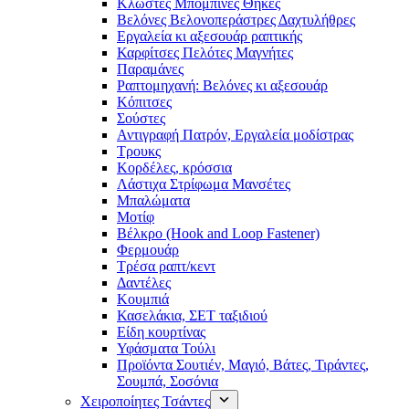
Κλωστές Μπομπίνες Θήκες
Βελόνες Βελονοπεράστρες Δαχτυλήθρες
Εργαλεία κι αξεσουάρ ραπτικής
Καρφίτσες Πελότες Μαγνήτες
Παραμάνες
Ραπτομηχανή: Βελόνες κι αξεσουάρ
Κόπιτσες
Σούστες
Αντιγραφή Πατρόν, Εργαλεία μοδίστρας
Τρουκς
Κορδέλες, κρόσσια
Λάστιχα Στρίφωμα Μανσέτες
Μπαλώματα
Mοτίφ
Βέλκρο (Hook and Loop Fastener)
Φερμουάρ
Τρέσα ραπτ/κεντ
Δαντέλες
Κουμπιά
Κασελάκια, ΣΕΤ ταξιδιού
Είδη κουρτίνας
Υφάσματα Τούλι
Προϊόντα Σουτιέν, Μαγιό, Βάτες, Τιράντες,
Σουμπά, Σοσόνια
Χειροποίητες Τσάντες