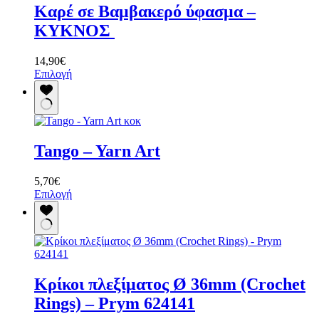
Καρέ σε Βαμβακερό ύφασμα –
ΚΥΚΝΟΣ
14,90
€
Αυτό
Επιλογή
το
προϊόν
έχει
πολλαπλές
παραλλαγές.
Tango – Yarn Art
Οι
επιλογές
μπορούν
5,70
€
να
Αυτό
Επιλογή
επιλεγούν
το
στη
προϊόν
σελίδα
έχει
του
πολλαπλές
προϊόντος
παραλλαγές.
Οι
Κρίκοι πλεξίματος Ø 36mm (Crochet
επιλογές
μπορούν
Rings) – Prym 624141
να