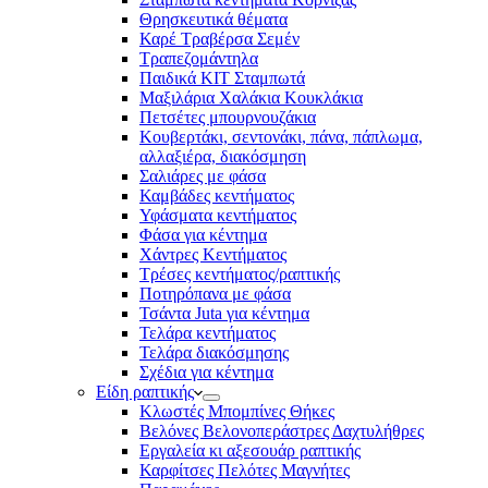
Θρησκευτικά θέματα
Καρέ Τραβέρσα Σεμέν
Τραπεζομάντηλα
Παιδικά KIT Σταμπωτά
Μαξιλάρια Χαλάκια Κουκλάκια
Πετσέτες μπουρνουζάκια
Κουβερτάκι, σεντονάκι, πάνα, πάπλωμα,
αλλαξιέρα, διακόσμηση
Σαλιάρες με φάσα
Καμβάδες κεντήματος
Υφάσματα κεντήματος
Φάσα για κέντημα
Χάντρες Κεντήματος
Τρέσες κεντήματος/ραπτικής
Ποτηρόπανα με φάσα
Τσάντα Juta για κέντημα
Τελάρα κεντήματος
Τελάρα διακόσμησης
Σχέδια για κέντημα
Είδη ραπτικής
Κλωστές Μπομπίνες Θήκες
Βελόνες Βελονοπεράστρες Δαχτυλήθρες
Εργαλεία κι αξεσουάρ ραπτικής
Καρφίτσες Πελότες Μαγνήτες