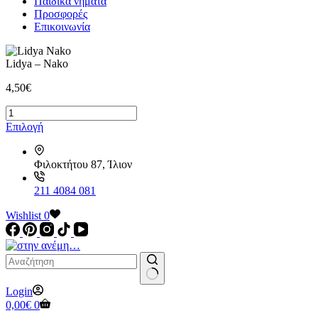
Παιδικά νήματα
Προσφορές
Επικοινωνία
Lidya – Nako
4,50
€
Lidya
-
Αυτό
Επιλογή
Nako
το
ποσότητα
προϊόν
Φιλοκτήτου 87, Ίλιον
έχει
πολλαπλές
παραλλαγές.
211 4084 081
Οι
Wishlist
επιλογές
0
μπορούν
να
επιλεγούν
στη
σελίδα
No
Login
του
results
Καλάθι
0,00
€
0
προϊόντος
Αγορών