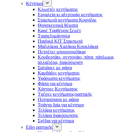
Κέντημα
Κλωστές κεντήματος
Eργαλεία κι αξεσουάρ κεντήματος
Σταμπωτά κεντήματα Κορνίζας
Θρησκευτικά θέματα
Καρέ Τραβέρσα Σεμέν
Τραπεζομάντηλα
Παιδικά KIT Σταμπωτά
Μαξιλάρια Χαλάκια Κουκλάκια
Πετσέτες μπουρνουζάκια
Κουβερτάκι, σεντονάκι, πάνα, πάπλωμα,
αλλαξιέρα, διακόσμηση
Σαλιάρες με φάσα
Καμβάδες κεντήματος
Υφάσματα κεντήματος
Φάσα για κέντημα
Χάντρες Κεντήματος
Τρέσες κεντήματος/ραπτικής
Ποτηρόπανα με φάσα
Τσάντα Juta για κέντημα
Τελάρα κεντήματος
Τελάρα διακόσμησης
Σχέδια για κέντημα
Είδη ραπτικής