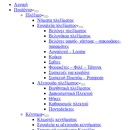
Αρχική
Προϊόντα
Πλέξιμο
Νήματα πλεξίματος
Εργαλεία πλεξίματος
Βελόνες πλεξίματος
Βελονάκια πλεξίματος
Βελόνες ραφής- χάντρας – σακοράφες-
παραμάνες
Αργαλειοί – Looms
Κρίκοι
Σαΐτες
Φουρκέτες – Φιλέ – Τάτινγκ
Συσκευές για κορδόνι
Συσκευή Πομπόμ – Pompom
Αξεσουάρ πλεξίματος
Βοηθητικά πλεξίματος
Διακοσμητικά Πλεκτού
Θήκες
Καθαρισμός πλεκτού
Ποντοδείκτες
Κέντημα
Κλωστές κεντήματος
Eργαλεία κι αξεσουάρ κεντήματος
Σταμπωτά κεντήματα Κορνίζας