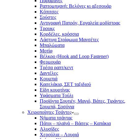
Παραμάνες
Ραπτομηχανή: Βελόνες κι αξεσουάρ
Κόπιτσες
Σούστες
Αντιγραφή Πατρόν, Εργαλεία μοδίστρας
Τρουκς
Κορδέλες, κρόσσια
Λάστιχα Στρίφωμα Μανσέτες
Μπαλώματα
Mοτίφ
Βέλκρο (Hook and Loop Fastener)
Φερμουάρ
Τρέσα ραπτ/κεντ
Δαντέλες
Κουμπιά
Κασελάκια, ΣΕΤ ταξιδιού
Είδη κουρτίνας
Υφάσματα Τούλι
Προϊόντα Σουτιέν, Μαγιό, Βάτες, Τιράντες,
Σουμπά, Σοσόνια
Χειροποίητες Τσάντες
Νήματα τσάντας
Πάτοι – πλαϊνά – Βάσεις – Καπάκια
Αλυσίδες
Χερούλια – Λουριά