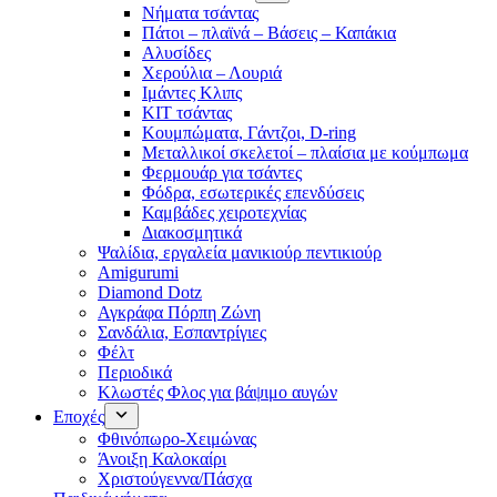
Νήματα τσάντας
Πάτοι – πλαϊνά – Βάσεις – Καπάκια
Αλυσίδες
Χερούλια – Λουριά
Ιμάντες Κλιπς
ΚΙΤ τσάντας
Κουμπώματα, Γάντζοι, D-ring
Μεταλλικοί σκελετοί – πλαίσια με κούμπωμα
Φερμουάρ για τσάντες
Φόδρα, εσωτερικές επενδύσεις
Καμβάδες χειροτεχνίας
Διακοσμητικά
Ψαλίδια, εργαλεία μανικιούρ πεντικιούρ
Amigurumi
Diamond Dotz
Αγκράφα Πόρπη Ζώνη
Σανδάλια, Εσπαντρίγιες
Φέλτ
Περιοδικά
Κλωστές Φλος για βάψιμο αυγών
Εποχές
Φθινόπωρο-Χειμώνας
Άνοιξη Καλοκαίρι
Χριστούγεννα/Πάσχα