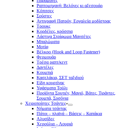
Παραμάνες
Ραπτομηχανή: Βελόνες κι αξεσουάρ
Κόπιτσες
Σούστες
Αντιγραφή Πατρόν, Εργαλεία μοδίστρας
Τρουκς
Κορδέλες, κρόσσια
Λάστιχα Στρίφωμα Μανσέτες
Μπαλώματα
Mοτίφ
Βέλκρο (Hook and Loop Fastener)
Φερμουάρ
Τρέσα ραπτ/κεντ
Δαντέλες
Κουμπιά
Κασελάκια, ΣΕΤ ταξιδιού
Είδη κουρτίνας
Υφάσματα Τούλι
Προϊόντα Σουτιέν, Μαγιό, Βάτες, Τιράντες,
Σουμπά, Σοσόνια
Χειροποίητες Τσάντες
Νήματα τσάντας
Πάτοι – πλαϊνά – Βάσεις – Καπάκια
Αλυσίδες
Χερούλια – Λουριά