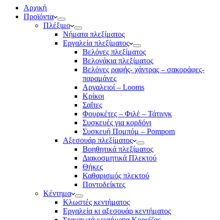
Αρχική
Προϊόντα
Πλέξιμο
Νήματα πλεξίματος
Εργαλεία πλεξίματος
Βελόνες πλεξίματος
Βελονάκια πλεξίματος
Βελόνες ραφής- χάντρας – σακοράφες-
παραμάνες
Αργαλειοί – Looms
Κρίκοι
Σαΐτες
Φουρκέτες – Φιλέ – Τάτινγκ
Συσκευές για κορδόνι
Συσκευή Πομπόμ – Pompom
Αξεσουάρ πλεξίματος
Βοηθητικά πλεξίματος
Διακοσμητικά Πλεκτού
Θήκες
Καθαρισμός πλεκτού
Ποντοδείκτες
Κέντημα
Κλωστές κεντήματος
Eργαλεία κι αξεσουάρ κεντήματος
Σταμπωτά κεντήματα Κορνίζας