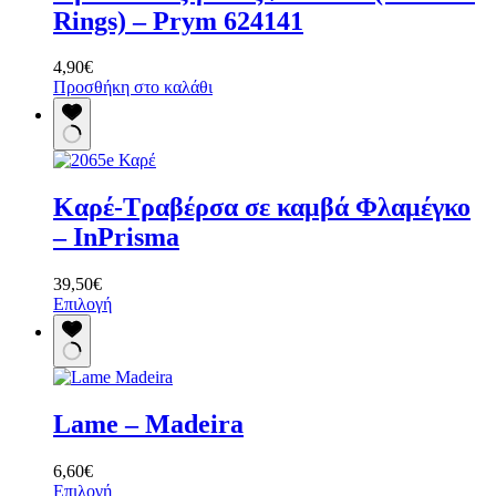
Rings) – Prym 624141
4,90
€
Προσθήκη στο καλάθι
Καρέ-Τραβέρσα σε καμβά Φλαμέγκο
– InPrisma
39,50
€
Αυτό
Επιλογή
το
προϊόν
έχει
πολλαπλές
παραλλαγές.
Lame – Madeira
Οι
επιλογές
μπορούν
6,60
€
να
Αυτό
Επιλογή