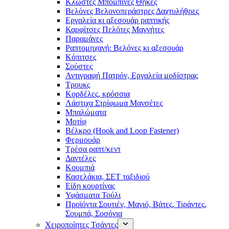
Κλωστές Μπομπίνες Θήκες
Βελόνες Βελονοπεράστρες Δαχτυλήθρες
Εργαλεία κι αξεσουάρ ραπτικής
Καρφίτσες Πελότες Μαγνήτες
Παραμάνες
Ραπτομηχανή: Βελόνες κι αξεσουάρ
Κόπιτσες
Σούστες
Αντιγραφή Πατρόν, Εργαλεία μοδίστρας
Τρουκς
Κορδέλες, κρόσσια
Λάστιχα Στρίφωμα Μανσέτες
Μπαλώματα
Mοτίφ
Βέλκρο (Hook and Loop Fastener)
Φερμουάρ
Τρέσα ραπτ/κεντ
Δαντέλες
Κουμπιά
Κασελάκια, ΣΕΤ ταξιδιού
Είδη κουρτίνας
Υφάσματα Τούλι
Προϊόντα Σουτιέν, Μαγιό, Βάτες, Τιράντες,
Σουμπά, Σοσόνια
Χειροποίητες Τσάντες