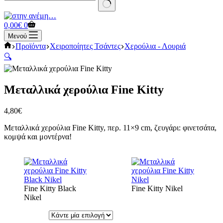
No
results
Καλάθι
0,00
€
0
Αγορών
Μενού
Αρχική
Προϊόντα
Χειροποίητες Τσάντες
Χερούλια - Λουριά
σελίδα
🔍
Μεταλλικά χερούλια Fine Kitty
4,80
€
Μεταλλικά χερούλια Fine Kitty, περ. 11×9 cm, ζευγάρι: φινετσάτα,
κομψά και μοντέρνα!
Fine Kitty Black
Fine Kitty Nikel
Nikel