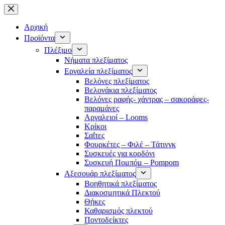
Μετάβαση
στο
περιεχόμενο
Αρχική
Προϊόντα
Πλέξιμο
Νήματα πλεξίματος
Εργαλεία πλεξίματος
Βελόνες πλεξίματος
Βελονάκια πλεξίματος
Βελόνες ραφής- χάντρας – σακοράφες-
παραμάνες
Αργαλειοί – Looms
Κρίκοι
Σαΐτες
Φουρκέτες – Φιλέ – Τάτινγκ
Συσκευές για κορδόνι
Συσκευή Πομπόμ – Pompom
Αξεσουάρ πλεξίματος
Βοηθητικά πλεξίματος
Διακοσμητικά Πλεκτού
Θήκες
Καθαρισμός πλεκτού
Ποντοδείκτες