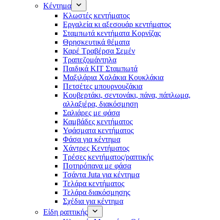
Κέντημα
Κλωστές κεντήματος
Eργαλεία κι αξεσουάρ κεντήματος
Σταμπωτά κεντήματα Κορνίζας
Θρησκευτικά θέματα
Καρέ Τραβέρσα Σεμέν
Τραπεζομάντηλα
Παιδικά KIT Σταμπωτά
Μαξιλάρια Χαλάκια Κουκλάκια
Πετσέτες μπουρνουζάκια
Κουβερτάκι, σεντονάκι, πάνα, πάπλωμα,
αλλαξιέρα, διακόσμηση
Σαλιάρες με φάσα
Καμβάδες κεντήματος
Υφάσματα κεντήματος
Φάσα για κέντημα
Χάντρες Κεντήματος
Τρέσες κεντήματος/ραπτικής
Ποτηρόπανα με φάσα
Τσάντα Juta για κέντημα
Τελάρα κεντήματος
Τελάρα διακόσμησης
Σχέδια για κέντημα
Είδη ραπτικής