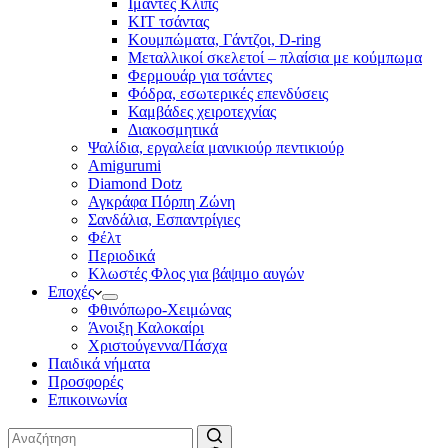
Ιμάντες Κλιπς
ΚΙΤ τσάντας
Κουμπώματα, Γάντζοι, D-ring
Μεταλλικοί σκελετοί – πλαίσια με κούμπωμα
Φερμουάρ για τσάντες
Φόδρα, εσωτερικές επενδύσεις
Καμβάδες χειροτεχνίας
Διακοσμητικά
Ψαλίδια, εργαλεία μανικιούρ πεντικιούρ
Amigurumi
Diamond Dotz
Αγκράφα Πόρπη Ζώνη
Σανδάλια, Εσπαντρίγιες
Φέλτ
Περιοδικά
Κλωστές Φλος για βάψιμο αυγών
Εποχές
Φθινόπωρο-Χειμώνας
Άνοιξη Καλοκαίρι
Χριστούγεννα/Πάσχα
Παιδικά νήματα
Προσφορές
Επικοινωνία