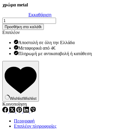
χρώμα metal
Εκκαθάριση
Μεταλλικά
χερούλια
Προσθήκη στο καλάθι
Fine
Επιπλέον
Kitty
ποσότητα
Αποστολή σε όλη την Ελλάδα
Μεταφορικά από 4€
Πληρωμή με αντικαταβολή ή κατάθεση
Wishlist
Wishlist
Κοινοποίηση
Περιγραφή
Επιπλέον πληροφορίες