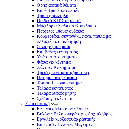
Θρησκευτικά θέματα
Καρέ Τραβέρσα Σεμέν
Τραπεζομάντηλα
Παιδικά KIT Σταμπωτά
Μαξιλάρια Χαλάκια Κουκλάκια
Πετσέτες μπουρνουζάκια
Κουβερτάκι, σεντονάκι, πάνα, πάπλωμα,
αλλαξιέρα, διακόσμηση
Σαλιάρες με φάσα
Καμβάδες κεντήματος
Υφάσματα κεντήματος
Φάσα για κέντημα
Χάντρες Κεντήματος
Τρέσες κεντήματος/ραπτικής
Ποτηρόπανα με φάσα
Τσάντα Juta για κέντημα
Τελάρα κεντήματος
Τελάρα διακόσμησης
Σχέδια για κέντημα
Είδη ραπτικής
Κλωστές Μπομπίνες Θήκες
Βελόνες Βελονοπεράστρες Δαχτυλήθρες
Εργαλεία κι αξεσουάρ ραπτικής
Καρφίτσες Πελότες Μαγνήτες