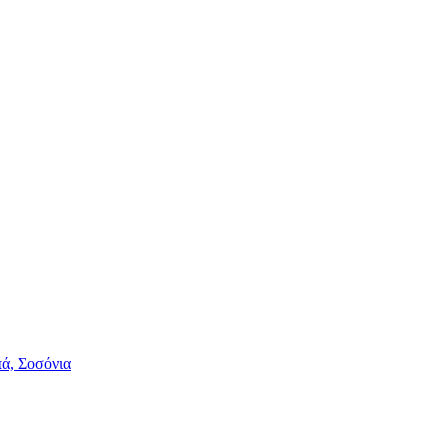
πά, Σοσόνια