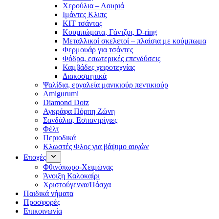
Χερούλια – Λουριά
Ιμάντες Κλιπς
ΚΙΤ τσάντας
Κουμπώματα, Γάντζοι, D-ring
Μεταλλικοί σκελετοί – πλαίσια με κούμπωμα
Φερμουάρ για τσάντες
Φόδρα, εσωτερικές επενδύσεις
Καμβάδες χειροτεχνίας
Διακοσμητικά
Ψαλίδια, εργαλεία μανικιούρ πεντικιούρ
Amigurumi
Diamond Dotz
Αγκράφα Πόρπη Ζώνη
Σανδάλια, Εσπαντρίγιες
Φέλτ
Περιοδικά
Κλωστές Φλος για βάψιμο αυγών
Εποχές
Φθινόπωρο-Χειμώνας
Άνοιξη Καλοκαίρι
Χριστούγεννα/Πάσχα
Παιδικά νήματα
Προσφορές
Επικοινωνία