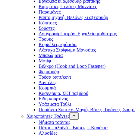
Εργαλεία κι αξεσουάρ ραπτικής
Καρφίτσες Πελότες Μαγνήτες
Παραμάνες
Ραπτομηχανή: Βελόνες κι αξεσουάρ
Κόπιτσες
Σούστες
Αντιγραφή Πατρόν, Εργαλεία μοδίστρας
Τρουκς
Κορδέλες, κρόσσια
Λάστιχα Στρίφωμα Μανσέτες
Μπαλώματα
Mοτίφ
Βέλκρο (Hook and Loop Fastener)
Φερμουάρ
Τρέσα ραπτ/κεντ
Δαντέλες
Κουμπιά
Κασελάκια, ΣΕΤ ταξιδιού
Είδη κουρτίνας
Υφάσματα Τούλι
Προϊόντα Σουτιέν, Μαγιό, Βάτες, Τιράντες, Σουμ
Χειροποίητες Τσάντες
Νήματα τσάντας
Πάτοι – πλαϊνά – Βάσεις – Καπάκια
Αλυσίδες