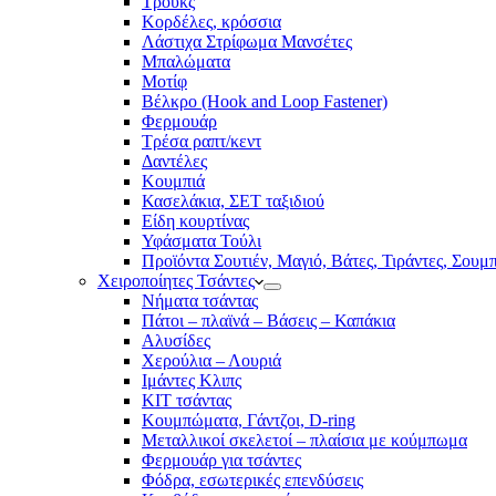
Τρουκς
Κορδέλες, κρόσσια
Λάστιχα Στρίφωμα Μανσέτες
Μπαλώματα
Mοτίφ
Βέλκρο (Hook and Loop Fastener)
Φερμουάρ
Τρέσα ραπτ/κεντ
Δαντέλες
Κουμπιά
Κασελάκια, ΣΕΤ ταξιδιού
Είδη κουρτίνας
Υφάσματα Τούλι
Προϊόντα Σουτιέν, Μαγιό, Βάτες, Τιράντες, Σουμ
Χειροποίητες Τσάντες
Νήματα τσάντας
Πάτοι – πλαϊνά – Βάσεις – Καπάκια
Αλυσίδες
Χερούλια – Λουριά
Ιμάντες Κλιπς
ΚΙΤ τσάντας
Κουμπώματα, Γάντζοι, D-ring
Μεταλλικοί σκελετοί – πλαίσια με κούμπωμα
Φερμουάρ για τσάντες
Φόδρα, εσωτερικές επενδύσεις