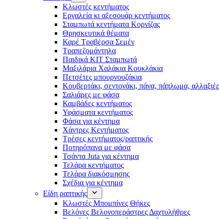
Κλωστές κεντήματος
Eργαλεία κι αξεσουάρ κεντήματος
Σταμπωτά κεντήματα Κορνίζας
Θρησκευτικά θέματα
Καρέ Τραβέρσα Σεμέν
Τραπεζομάντηλα
Παιδικά KIT Σταμπωτά
Μαξιλάρια Χαλάκια Κουκλάκια
Πετσέτες μπουρνουζάκια
Κουβερτάκι, σεντονάκι, πάνα, πάπλωμα, αλλαξιέ
Σαλιάρες με φάσα
Καμβάδες κεντήματος
Υφάσματα κεντήματος
Φάσα για κέντημα
Χάντρες Κεντήματος
Τρέσες κεντήματος/ραπτικής
Ποτηρόπανα με φάσα
Τσάντα Juta για κέντημα
Τελάρα κεντήματος
Τελάρα διακόσμησης
Σχέδια για κέντημα
Είδη ραπτικής
Κλωστές Μπομπίνες Θήκες
Βελόνες Βελονοπεράστρες Δαχτυλήθρες