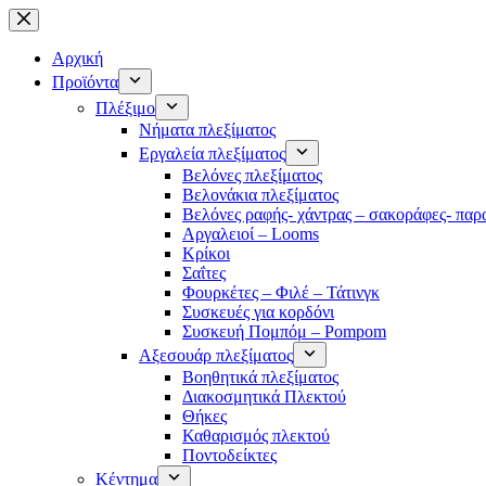
Μετάβαση
στο
περιεχόμενο
Αρχική
Προϊόντα
Πλέξιμο
Νήματα πλεξίματος
Εργαλεία πλεξίματος
Βελόνες πλεξίματος
Βελονάκια πλεξίματος
Βελόνες ραφής- χάντρας – σακοράφες- παρ
Αργαλειοί – Looms
Κρίκοι
Σαΐτες
Φουρκέτες – Φιλέ – Τάτινγκ
Συσκευές για κορδόνι
Συσκευή Πομπόμ – Pompom
Αξεσουάρ πλεξίματος
Βοηθητικά πλεξίματος
Διακοσμητικά Πλεκτού
Θήκες
Καθαρισμός πλεκτού
Ποντοδείκτες
Κέντημα