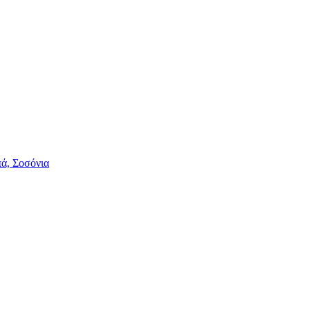
πά, Σοσόνια