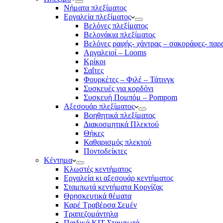
Νήματα πλεξίματος
Εργαλεία πλεξίματος
Βελόνες πλεξίματος
Βελονάκια πλεξίματος
Βελόνες ραφής- χάντρας – σακοράφες- παρ
Αργαλειοί – Looms
Κρίκοι
Σαΐτες
Φουρκέτες – Φιλέ – Τάτινγκ
Συσκευές για κορδόνι
Συσκευή Πομπόμ – Pompom
Αξεσουάρ πλεξίματος
Βοηθητικά πλεξίματος
Διακοσμητικά Πλεκτού
Θήκες
Καθαρισμός πλεκτού
Ποντοδείκτες
Κέντημα
Κλωστές κεντήματος
Eργαλεία κι αξεσουάρ κεντήματος
Σταμπωτά κεντήματα Κορνίζας
Θρησκευτικά θέματα
Καρέ Τραβέρσα Σεμέν
Τραπεζομάντηλα
Παιδικά KIT Σταμπωτά