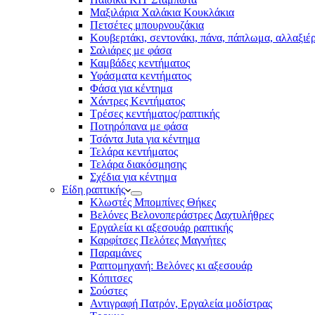
Μαξιλάρια Χαλάκια Κουκλάκια
Πετσέτες μπουρνουζάκια
Κουβερτάκι, σεντονάκι, πάνα, πάπλωμα, αλλαξιέ
Σαλιάρες με φάσα
Καμβάδες κεντήματος
Υφάσματα κεντήματος
Φάσα για κέντημα
Χάντρες Κεντήματος
Τρέσες κεντήματος/ραπτικής
Ποτηρόπανα με φάσα
Τσάντα Juta για κέντημα
Τελάρα κεντήματος
Τελάρα διακόσμησης
Σχέδια για κέντημα
Είδη ραπτικής
Κλωστές Μπομπίνες Θήκες
Βελόνες Βελονοπεράστρες Δαχτυλήθρες
Εργαλεία κι αξεσουάρ ραπτικής
Καρφίτσες Πελότες Μαγνήτες
Παραμάνες
Ραπτομηχανή: Βελόνες κι αξεσουάρ
Κόπιτσες
Σούστες
Αντιγραφή Πατρόν, Εργαλεία μοδίστρας