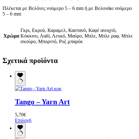
Πλέκεται με Βελόνες νούμερο 5 – 6 mm ή με Βελονάκι νούμερο
5 – 6 mm
Γκρι, Εκρού, Καραμελ, Καστανό, Καφέ ανοιχτό,
Χρώμα
Κόκκινο, Λαδί, Λευκό, Μαύρο, Μπλε, Μπλε ραφ, Μπλε
σκούρο, Μπορντό, Ροζ μπαρόκ
Σχετικά προϊόντα
Tango – Yarn Art
5,70
€
Αυτό
Επιλογή
το
προϊόν
έχει