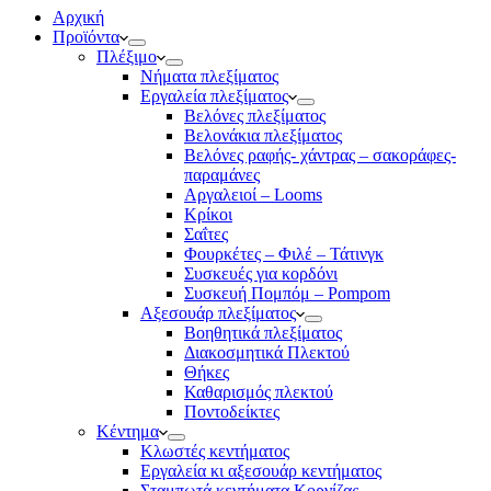
Αρχική
Προϊόντα
Πλέξιμο
Νήματα πλεξίματος
Εργαλεία πλεξίματος
Βελόνες πλεξίματος
Βελονάκια πλεξίματος
Βελόνες ραφής- χάντρας – σακοράφες-
παραμάνες
Αργαλειοί – Looms
Κρίκοι
Σαΐτες
Φουρκέτες – Φιλέ – Τάτινγκ
Συσκευές για κορδόνι
Συσκευή Πομπόμ – Pompom
Αξεσουάρ πλεξίματος
Βοηθητικά πλεξίματος
Διακοσμητικά Πλεκτού
Θήκες
Καθαρισμός πλεκτού
Ποντοδείκτες
Κέντημα
Κλωστές κεντήματος
Eργαλεία κι αξεσουάρ κεντήματος
Σταμπωτά κεντήματα Κορνίζας