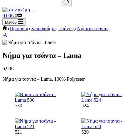
No
results
Καλάθι
0,00
€
0
Αγορών
Μενού
Αρχική
Προϊόντα
Χειροποίητες Τσάντες
Νήματα τσάντας
σελίδα
🔍
Νήμα για τσάντα – Lama
6,90
€
Νήμα για τσάντα – Lama, 100% Polyester
530
524
521
520