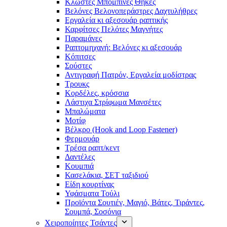
Κλωστές Μπομπίνες Θήκες
Βελόνες Βελονοπεράστρες Δαχτυλήθρες
Εργαλεία κι αξεσουάρ ραπτικής
Καρφίτσες Πελότες Μαγνήτες
Παραμάνες
Ραπτομηχανή: Βελόνες κι αξεσουάρ
Κόπιτσες
Σούστες
Αντιγραφή Πατρόν, Εργαλεία μοδίστρας
Τρουκς
Κορδέλες, κρόσσια
Λάστιχα Στρίφωμα Μανσέτες
Μπαλώματα
Mοτίφ
Βέλκρο (Hook and Loop Fastener)
Φερμουάρ
Τρέσα ραπτ/κεντ
Δαντέλες
Κουμπιά
Κασελάκια, ΣΕΤ ταξιδιού
Είδη κουρτίνας
Υφάσματα Τούλι
Προϊόντα Σουτιέν, Μαγιό, Βάτες, Τιράντες,
Σουμπά, Σοσόνια
Χειροποίητες Τσάντες