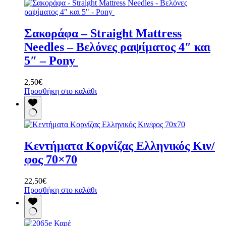
πολλαπλές
παραλλαγές.
Οι
Σακοράφα – Straight Mattress
επιλογές
μπορούν
Needles – Βελόνες ραψίματος 4″ και
να
5″ – Pony
επιλεγούν
στη
σελίδα
2,50
€
του
Προσθήκη στο καλάθι
προϊόντος
Κεντήματα Κορνίζας Ελληνικός Κιν/
φος 70×70
22,50
€
Προσθήκη στο καλάθι