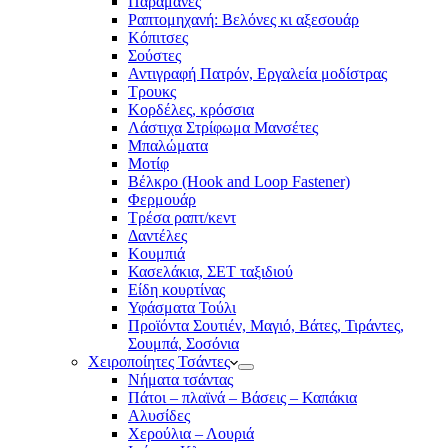
Παραμάνες
Ραπτομηχανή: Βελόνες κι αξεσουάρ
Κόπιτσες
Σούστες
Αντιγραφή Πατρόν, Εργαλεία μοδίστρας
Τρουκς
Κορδέλες, κρόσσια
Λάστιχα Στρίφωμα Μανσέτες
Μπαλώματα
Mοτίφ
Βέλκρο (Hook and Loop Fastener)
Φερμουάρ
Τρέσα ραπτ/κεντ
Δαντέλες
Κουμπιά
Κασελάκια, ΣΕΤ ταξιδιού
Είδη κουρτίνας
Υφάσματα Τούλι
Προϊόντα Σουτιέν, Μαγιό, Βάτες, Τιράντες,
Σουμπά, Σοσόνια
Χειροποίητες Τσάντες
Νήματα τσάντας
Πάτοι – πλαϊνά – Βάσεις – Καπάκια
Αλυσίδες
Χερούλια – Λουριά