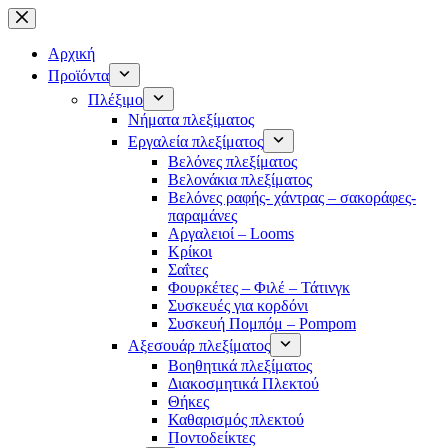
Μετάβαση
στο
περιεχόμενο
Αρχική
Προϊόντα
Πλέξιμο
Νήματα πλεξίματος
Εργαλεία πλεξίματος
Βελόνες πλεξίματος
Βελονάκια πλεξίματος
Βελόνες ραφής- χάντρας – σακοράφες-
παραμάνες
Αργαλειοί – Looms
Κρίκοι
Σαΐτες
Φουρκέτες – Φιλέ – Τάτινγκ
Συσκευές για κορδόνι
Συσκευή Πομπόμ – Pompom
Αξεσουάρ πλεξίματος
Βοηθητικά πλεξίματος
Διακοσμητικά Πλεκτού
Θήκες
Καθαρισμός πλεκτού
Ποντοδείκτες