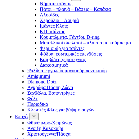
Νήματα τσάντας
Πάτοι – πλαϊνά – Βάσεις – Καπάκια
Αλυσίδες
Χερούλια – Λουριά
Ιμάντες Κλιπς
ΚΙΤ τσάντας
Κουμπώματα, Γάντζοι, D-ring
Μεταλλικοί σκελετοί – πλαίσια με κούμπωμα
Φερμουάρ για τσάντες
Φόδρα, εσωτερικές επενδύσεις
Καμβάδες χειροτεχνίας
Διακοσμητικά
Ψαλίδια, εργαλεία μανικιούρ πεντικιούρ
Amigurumi
Diamond Dotz
Αγκράφα Πόρπη Ζώνη
Σανδάλια, Εσπαντρίγιες
Φέλτ
Περιοδικά
Κλωστές Φλος για βάψιμο αυγών
Εποχές
Φθινόπωρο-Χειμώνας
Άνοιξη Καλοκαίρι
Χριστούγεννα/Πάσχα