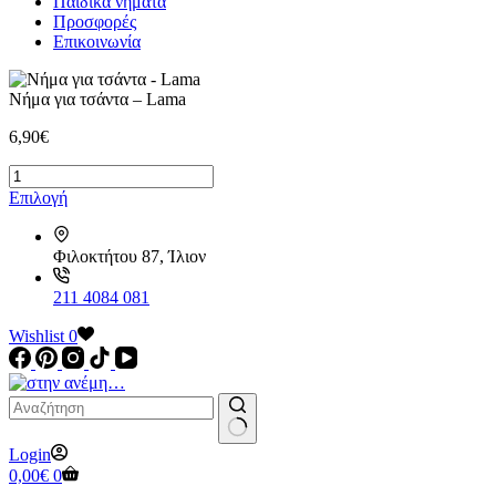
Παιδικά νήματα
Προσφορές
Επικοινωνία
Νήμα για τσάντα – Lama
6,90
€
Νήμα
για
Αυτό
Επιλογή
τσάντα
το
-
προϊόν
Lama
Φιλοκτήτου 87, Ίλιον
έχει
ποσότητα
πολλαπλές
παραλλαγές.
211 4084 081
Οι
Wishlist
επιλογές
0
μπορούν
να
επιλεγούν
στη
σελίδα
No
Login
του
results
Καλάθι
0,00
€
0
προϊόντος
Αγορών