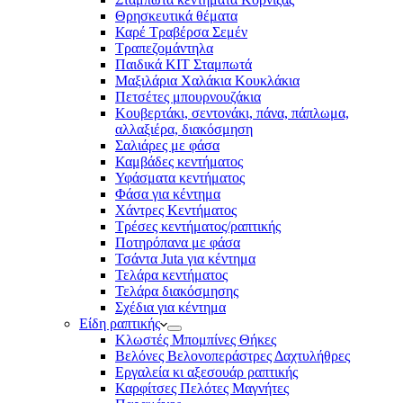
Θρησκευτικά θέματα
Καρέ Τραβέρσα Σεμέν
Τραπεζομάντηλα
Παιδικά KIT Σταμπωτά
Μαξιλάρια Χαλάκια Κουκλάκια
Πετσέτες μπουρνουζάκια
Κουβερτάκι, σεντονάκι, πάνα, πάπλωμα,
αλλαξιέρα, διακόσμηση
Σαλιάρες με φάσα
Καμβάδες κεντήματος
Υφάσματα κεντήματος
Φάσα για κέντημα
Χάντρες Κεντήματος
Τρέσες κεντήματος/ραπτικής
Ποτηρόπανα με φάσα
Τσάντα Juta για κέντημα
Τελάρα κεντήματος
Τελάρα διακόσμησης
Σχέδια για κέντημα
Είδη ραπτικής
Κλωστές Μπομπίνες Θήκες
Βελόνες Βελονοπεράστρες Δαχτυλήθρες
Εργαλεία κι αξεσουάρ ραπτικής
Καρφίτσες Πελότες Μαγνήτες