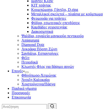
Ιμάντες Κλιπς
ΚΙΤ τσάντας
Κουμπώματα, Γάντζοι, D-ring
Μεταλλικοί σκελετοί – πλαίσια με κούμπωμα
Φερμουάρ για τσάντες
Φόδρα, εσωτερικές επενδύσεις
Καμβάδες χειροτεχνίας
Διακοσμητικά
Ψαλίδια, εργαλεία μανικιούρ πεντικιούρ
Amigurumi
Diamond Dotz
Αγκράφα Πόρπη Ζώνη
Σανδάλια, Εσπαντρίγιες
Φέλτ
Περιοδικά
Κλωστές Φλος για βάψιμο αυγών
Εποχές
Φθινόπωρο-Χειμώνας
Άνοιξη Καλοκαίρι
Χριστούγεννα/Πάσχα
Παιδικά νήματα
Προσφορές
Επικοινωνία