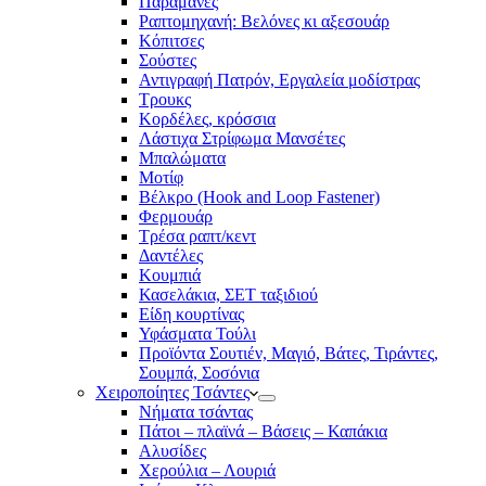
Παραμάνες
Ραπτομηχανή: Βελόνες κι αξεσουάρ
Κόπιτσες
Σούστες
Αντιγραφή Πατρόν, Εργαλεία μοδίστρας
Τρουκς
Κορδέλες, κρόσσια
Λάστιχα Στρίφωμα Μανσέτες
Μπαλώματα
Mοτίφ
Βέλκρο (Hook and Loop Fastener)
Φερμουάρ
Τρέσα ραπτ/κεντ
Δαντέλες
Κουμπιά
Κασελάκια, ΣΕΤ ταξιδιού
Είδη κουρτίνας
Υφάσματα Τούλι
Προϊόντα Σουτιέν, Μαγιό, Βάτες, Τιράντες,
Σουμπά, Σοσόνια
Χειροποίητες Τσάντες
Νήματα τσάντας
Πάτοι – πλαϊνά – Βάσεις – Καπάκια
Αλυσίδες
Χερούλια – Λουριά