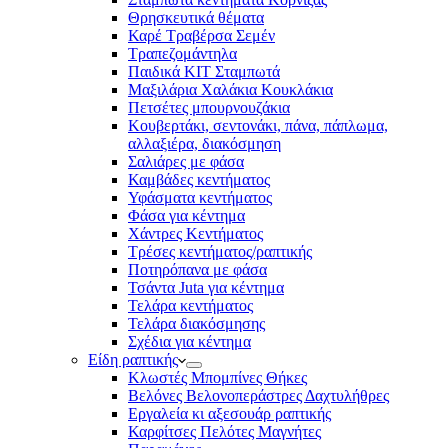
Θρησκευτικά θέματα
Καρέ Τραβέρσα Σεμέν
Τραπεζομάντηλα
Παιδικά KIT Σταμπωτά
Μαξιλάρια Χαλάκια Κουκλάκια
Πετσέτες μπουρνουζάκια
Κουβερτάκι, σεντονάκι, πάνα, πάπλωμα,
αλλαξιέρα, διακόσμηση
Σαλιάρες με φάσα
Καμβάδες κεντήματος
Υφάσματα κεντήματος
Φάσα για κέντημα
Χάντρες Κεντήματος
Τρέσες κεντήματος/ραπτικής
Ποτηρόπανα με φάσα
Τσάντα Juta για κέντημα
Τελάρα κεντήματος
Τελάρα διακόσμησης
Σχέδια για κέντημα
Είδη ραπτικής
Κλωστές Μπομπίνες Θήκες
Βελόνες Βελονοπεράστρες Δαχτυλήθρες
Εργαλεία κι αξεσουάρ ραπτικής
Καρφίτσες Πελότες Μαγνήτες