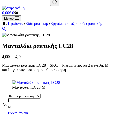
No
results
Καλάθι
0,00
€
0
Αγορών
Μενού
Αρχική
Προϊόντα
Είδη ραπτικής
Εργαλεία κι αξεσουάρ ραπτικής
σελίδα
🔍
Μανταλάκι ραπτικής LC28
Price
4,00
€
–
4,50
€
range:
Μανταλάκι ραπτικής LC28 – SKC – Plastic Grip, σε 2 μεγέθη: Μ
4,00€
και L, για συγκράτηση, σταθεροποίηση
through
4,50€
Μανταλάκι LC28 M
L
No
M
Εκκαθάριση