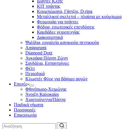
Ιμάντες Κλιπς
ΚΙΤ τσάντας
Κουμπώματα, Γάντζοι, D-ring
Μεταλλικοί σκελετοί – πλαίσια με κούμπωμα
Φερμουάρ για τσάντες
Φόδρα, εσωτερικές επενδύσεις
Καμβάδες χειροτεχνίας
Διακοσμητικά
Ψαλίδια, εργαλεία μανικιούρ πεντικιούρ
Amigurumi
Diamond Dotz
Αγκράφα Πόρπη Ζώνη
Σανδάλια, Εσπαντρίγιες
Φέλτ
Περιοδικά
Κλωστές Φλος για βάψιμο αυγών
Εποχές
Φθινόπωρο-Χειμώνας
Άνοιξη Καλοκαίρι
Χριστούγεννα/Πάσχα
Παιδικά νήματα
Προσφορές
Επικοινωνία