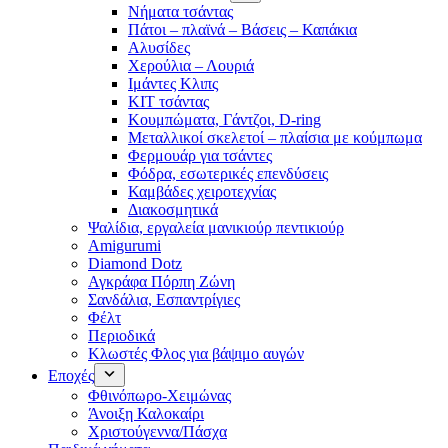
Νήματα τσάντας
Πάτοι – πλαϊνά – Βάσεις – Καπάκια
Αλυσίδες
Χερούλια – Λουριά
Ιμάντες Κλιπς
ΚΙΤ τσάντας
Κουμπώματα, Γάντζοι, D-ring
Μεταλλικοί σκελετοί – πλαίσια με κούμπωμα
Φερμουάρ για τσάντες
Φόδρα, εσωτερικές επενδύσεις
Καμβάδες χειροτεχνίας
Διακοσμητικά
Ψαλίδια, εργαλεία μανικιούρ πεντικιούρ
Amigurumi
Diamond Dotz
Αγκράφα Πόρπη Ζώνη
Σανδάλια, Εσπαντρίγιες
Φέλτ
Περιοδικά
Κλωστές Φλος για βάψιμο αυγών
Εποχές
Φθινόπωρο-Χειμώνας
Άνοιξη Καλοκαίρι
Χριστούγεννα/Πάσχα