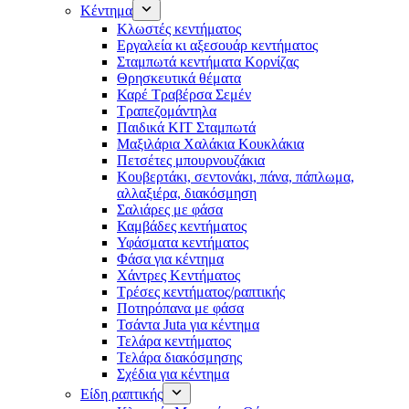
Κέντημα
Κλωστές κεντήματος
Eργαλεία κι αξεσουάρ κεντήματος
Σταμπωτά κεντήματα Κορνίζας
Θρησκευτικά θέματα
Καρέ Τραβέρσα Σεμέν
Τραπεζομάντηλα
Παιδικά KIT Σταμπωτά
Μαξιλάρια Χαλάκια Κουκλάκια
Πετσέτες μπουρνουζάκια
Κουβερτάκι, σεντονάκι, πάνα, πάπλωμα,
αλλαξιέρα, διακόσμηση
Σαλιάρες με φάσα
Καμβάδες κεντήματος
Υφάσματα κεντήματος
Φάσα για κέντημα
Χάντρες Κεντήματος
Τρέσες κεντήματος/ραπτικής
Ποτηρόπανα με φάσα
Τσάντα Juta για κέντημα
Τελάρα κεντήματος
Τελάρα διακόσμησης
Σχέδια για κέντημα
Είδη ραπτικής