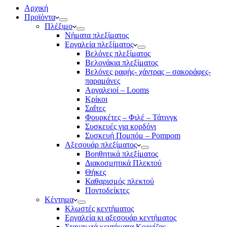
Αρχική
Προϊόντα
Πλέξιμο
Νήματα πλεξίματος
Εργαλεία πλεξίματος
Βελόνες πλεξίματος
Βελονάκια πλεξίματος
Βελόνες ραφής- χάντρας – σακοράφες-
παραμάνες
Αργαλειοί – Looms
Κρίκοι
Σαΐτες
Φουρκέτες – Φιλέ – Τάτινγκ
Συσκευές για κορδόνι
Συσκευή Πομπόμ – Pompom
Αξεσουάρ πλεξίματος
Βοηθητικά πλεξίματος
Διακοσμητικά Πλεκτού
Θήκες
Καθαρισμός πλεκτού
Ποντοδείκτες
Κέντημα
Κλωστές κεντήματος
Eργαλεία κι αξεσουάρ κεντήματος
Σταμπωτά κεντήματα Κορνίζας