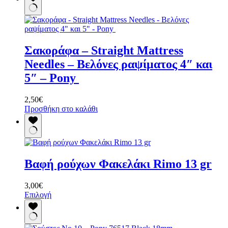
Σακοράφα – Straight Mattress
Needles – Βελόνες ραψίματος 4″ και
5″ – Pony
2,50
€
Προσθήκη στο καλάθι
Βαφή ρούχων Φακελάκι Rimo 13 gr
3,00
€
Αυτό
Επιλογή
το
προϊόν
έχει