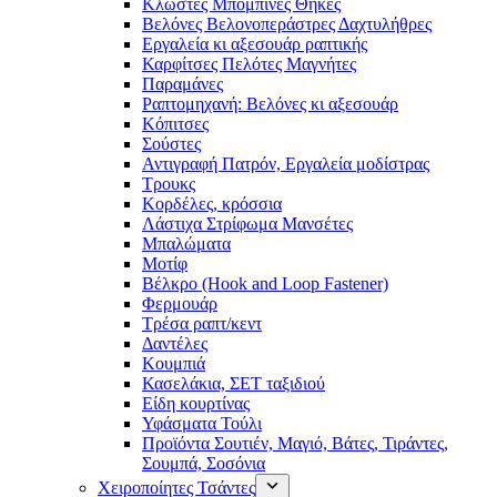
Κλωστές Μπομπίνες Θήκες
Βελόνες Βελονοπεράστρες Δαχτυλήθρες
Εργαλεία κι αξεσουάρ ραπτικής
Καρφίτσες Πελότες Μαγνήτες
Παραμάνες
Ραπτομηχανή: Βελόνες κι αξεσουάρ
Κόπιτσες
Σούστες
Αντιγραφή Πατρόν, Εργαλεία μοδίστρας
Τρουκς
Κορδέλες, κρόσσια
Λάστιχα Στρίφωμα Μανσέτες
Μπαλώματα
Mοτίφ
Βέλκρο (Hook and Loop Fastener)
Φερμουάρ
Τρέσα ραπτ/κεντ
Δαντέλες
Κουμπιά
Κασελάκια, ΣΕΤ ταξιδιού
Είδη κουρτίνας
Υφάσματα Τούλι
Προϊόντα Σουτιέν, Μαγιό, Βάτες, Τιράντες,
Σουμπά, Σοσόνια
Χειροποίητες Τσάντες