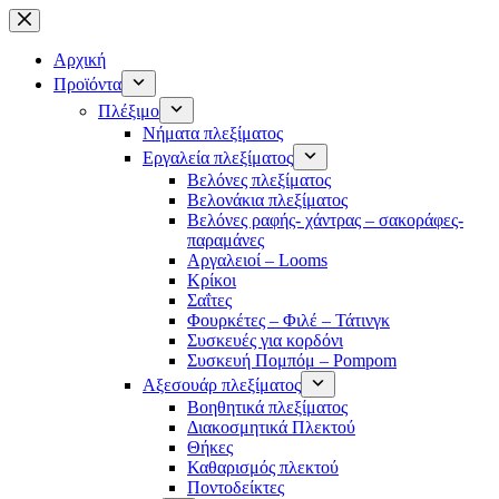
Μετάβαση
στο
περιεχόμενο
Αρχική
Προϊόντα
Πλέξιμο
Νήματα πλεξίματος
Εργαλεία πλεξίματος
Βελόνες πλεξίματος
Βελονάκια πλεξίματος
Βελόνες ραφής- χάντρας – σακοράφες-
παραμάνες
Αργαλειοί – Looms
Κρίκοι
Σαΐτες
Φουρκέτες – Φιλέ – Τάτινγκ
Συσκευές για κορδόνι
Συσκευή Πομπόμ – Pompom
Αξεσουάρ πλεξίματος
Βοηθητικά πλεξίματος
Διακοσμητικά Πλεκτού
Θήκες
Καθαρισμός πλεκτού
Ποντοδείκτες