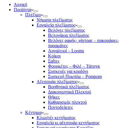
Αρχική
Προϊόντα
Πλέξιμο
Νήματα πλεξίματος
Εργαλεία πλεξίματος
Βελόνες πλεξίματος
Βελονάκια πλεξίματος
Βελόνες ραφής- χάντρας – σακοράφες-
παραμάνες
Αργαλειοί – Looms
Κρίκοι
Σαΐτες
Φουρκέτες – Φιλέ – Τάτινγκ
Συσκευές για κορδόνι
Συσκευή Πομπόμ – Pompom
Αξεσουάρ πλεξίματος
Βοηθητικά πλεξίματος
Διακοσμητικά Πλεκτού
Θήκες
Καθαρισμός πλεκτού
Ποντοδείκτες
Κέντημα
Κλωστές κεντήματος
Eργαλεία κι αξεσουάρ κεντήματος
Σταμπωτά κεντήματα Κορνίζας