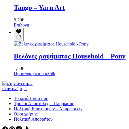
Tango – Yarn Art
5,70
€
Αυτό
Επιλογή
το
προϊόν
έχει
πολλαπλές
παραλλαγές.
Βελόνες ραψίματος Household – Pony
Οι
επιλογές
μπορούν
1,50
€
να
Προσθήκη στο καλάθι
επιλεγούν
στη
σελίδα
στην ανέμη...
του
προϊόντος
Το κατάστημά μας
Τρόποι Αποστολής – Πληρωμής
Πολιτική Επιστροφών – Ακυρώσεων
Όροι χρήσης
Πολιτική Απορρήτου