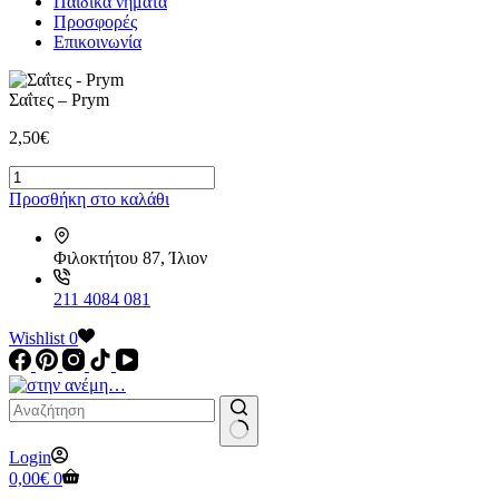
Παιδικά νήματα
Προσφορές
Επικοινωνία
Σαΐτες – Prym
2,50
€
Σαΐτες
-
Προσθήκη στο καλάθι
Prym
ποσότητα
Φιλοκτήτου 87, Ίλιον
211 4084 081
Wishlist
0
No
Login
results
Καλάθι
0,00
€
0
Αγορών