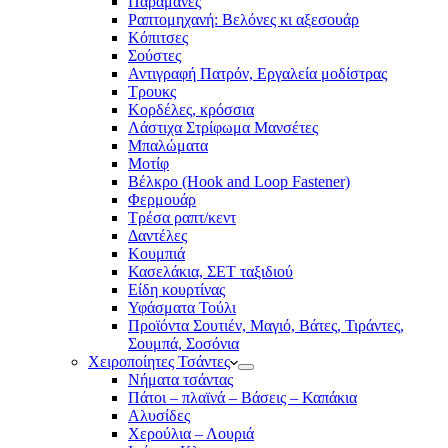
Παραμάνες
Ραπτομηχανή: Βελόνες κι αξεσουάρ
Κόπιτσες
Σούστες
Αντιγραφή Πατρόν, Εργαλεία μοδίστρας
Τρουκς
Κορδέλες, κρόσσια
Λάστιχα Στρίφωμα Μανσέτες
Μπαλώματα
Mοτίφ
Βέλκρο (Hook and Loop Fastener)
Φερμουάρ
Τρέσα ραπτ/κεντ
Δαντέλες
Κουμπιά
Κασελάκια, ΣΕΤ ταξιδιού
Είδη κουρτίνας
Υφάσματα Τούλι
Προϊόντα Σουτιέν, Μαγιό, Βάτες, Τιράντες,
Σουμπά, Σοσόνια
Χειροποίητες Τσάντες
Νήματα τσάντας
Πάτοι – πλαϊνά – Βάσεις – Καπάκια
Αλυσίδες
Χερούλια – Λουριά