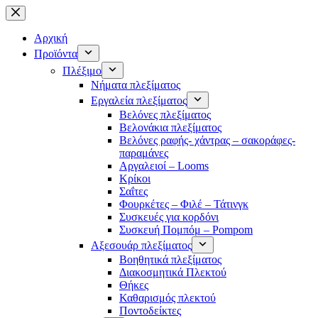
Μετάβαση
στο
περιεχόμενο
Αρχική
Προϊόντα
Πλέξιμο
Νήματα πλεξίματος
Εργαλεία πλεξίματος
Βελόνες πλεξίματος
Βελονάκια πλεξίματος
Βελόνες ραφής- χάντρας – σακοράφες-
παραμάνες
Αργαλειοί – Looms
Κρίκοι
Σαΐτες
Φουρκέτες – Φιλέ – Τάτινγκ
Συσκευές για κορδόνι
Συσκευή Πομπόμ – Pompom
Αξεσουάρ πλεξίματος
Βοηθητικά πλεξίματος
Διακοσμητικά Πλεκτού
Θήκες
Καθαρισμός πλεκτού
Ποντοδείκτες