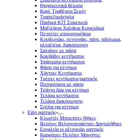
Θρησκευτικά θέματα
Καρέ Τραβέρσα Σεμέν
Τραπεζομάντηλα
Παιδικά KIT Σταμπωτά
Μαξιλάρια Χαλάκια Κουκλάκια
Πετσέτες μπουρνουζάκια
Κουβερτάκι, σεντονάκι, πάνα, πάπλωμα,
αλλαξιέρα, διακόσμηση
Σαλιάρες με φάσα
Καμβάδες κεντήματος
Υφάσματα κεντήματος
Φάσα για κέντημα
Χάντρες Κεντήματος
Τρέσες κεντήματος/ραπτικής
Ποτηρόπανα με φάσα
Τσάντα Juta για κέντημα
Τελάρα κεντήματος
Τελάρα διακόσμησης
Σχέδια για κέντημα
Είδη ραπτικής
Κλωστές Μπομπίνες Θήκες
Βελόνες Βελονοπεράστρες Δαχτυλήθρες
Εργαλεία κι αξεσουάρ ραπτικής
Καρφίτσες Πελότες Μαγνήτες