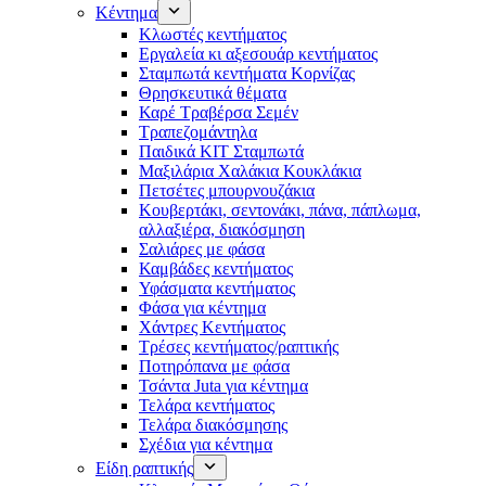
Κέντημα
Κλωστές κεντήματος
Eργαλεία κι αξεσουάρ κεντήματος
Σταμπωτά κεντήματα Κορνίζας
Θρησκευτικά θέματα
Καρέ Τραβέρσα Σεμέν
Τραπεζομάντηλα
Παιδικά KIT Σταμπωτά
Μαξιλάρια Χαλάκια Κουκλάκια
Πετσέτες μπουρνουζάκια
Κουβερτάκι, σεντονάκι, πάνα, πάπλωμα,
αλλαξιέρα, διακόσμηση
Σαλιάρες με φάσα
Καμβάδες κεντήματος
Υφάσματα κεντήματος
Φάσα για κέντημα
Χάντρες Κεντήματος
Τρέσες κεντήματος/ραπτικής
Ποτηρόπανα με φάσα
Τσάντα Juta για κέντημα
Τελάρα κεντήματος
Τελάρα διακόσμησης
Σχέδια για κέντημα
Είδη ραπτικής