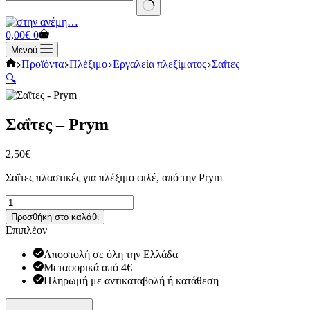
No
results
Καλάθι
0,00
€
0
Αγορών
Μενού
Αρχική
Προϊόντα
Πλέξιμο
Εργαλεία πλεξίματος
Σαΐτες
σελίδα
🔍
Σαΐτες – Prym
2,50
€
Σαΐτες πλαστικές για πλέξιμο φιλέ, από την Prym
Σαΐτες
-
Προσθήκη στο καλάθι
Prym
Επιπλέον
ποσότητα
Αποστολή σε όλη την Ελλάδα
Μεταφορικά από 4€
Πληρωμή με αντικαταβολή ή κατάθεση