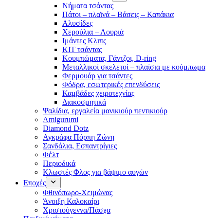
Νήματα τσάντας
Πάτοι – πλαϊνά – Βάσεις – Καπάκια
Αλυσίδες
Χερούλια – Λουριά
Ιμάντες Κλιπς
ΚΙΤ τσάντας
Κουμπώματα, Γάντζοι, D-ring
Μεταλλικοί σκελετοί – πλαίσια με κούμπωμα
Φερμουάρ για τσάντες
Φόδρα, εσωτερικές επενδύσεις
Καμβάδες χειροτεχνίας
Διακοσμητικά
Ψαλίδια, εργαλεία μανικιούρ πεντικιούρ
Amigurumi
Diamond Dotz
Αγκράφα Πόρπη Ζώνη
Σανδάλια, Εσπαντρίγιες
Φέλτ
Περιοδικά
Κλωστές Φλος για βάψιμο αυγών
Εποχές
Φθινόπωρο-Χειμώνας
Άνοιξη Καλοκαίρι
Χριστούγεννα/Πάσχα