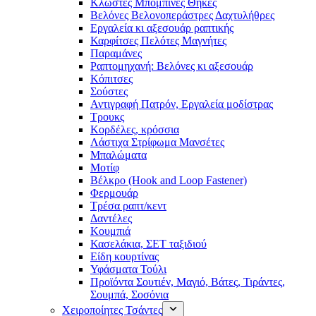
Κλωστές Μπομπίνες Θήκες
Βελόνες Βελονοπεράστρες Δαχτυλήθρες
Εργαλεία κι αξεσουάρ ραπτικής
Καρφίτσες Πελότες Μαγνήτες
Παραμάνες
Ραπτομηχανή: Βελόνες κι αξεσουάρ
Κόπιτσες
Σούστες
Αντιγραφή Πατρόν, Εργαλεία μοδίστρας
Τρουκς
Κορδέλες, κρόσσια
Λάστιχα Στρίφωμα Μανσέτες
Μπαλώματα
Mοτίφ
Βέλκρο (Hook and Loop Fastener)
Φερμουάρ
Τρέσα ραπτ/κεντ
Δαντέλες
Κουμπιά
Κασελάκια, ΣΕΤ ταξιδιού
Είδη κουρτίνας
Υφάσματα Τούλι
Προϊόντα Σουτιέν, Μαγιό, Βάτες, Τιράντες,
Σουμπά, Σοσόνια
Χειροποίητες Τσάντες