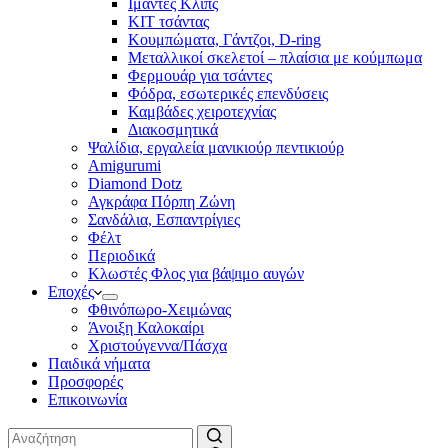
Ιμάντες Κλιπς
ΚΙΤ τσάντας
Κουμπώματα, Γάντζοι, D-ring
Μεταλλικοί σκελετοί – πλαίσια με κούμπωμα
Φερμουάρ για τσάντες
Φόδρα, εσωτερικές επενδύσεις
Καμβάδες χειροτεχνίας
Διακοσμητικά
Ψαλίδια, εργαλεία μανικιούρ πεντικιούρ
Amigurumi
Diamond Dotz
Αγκράφα Πόρπη Ζώνη
Σανδάλια, Εσπαντρίγιες
Φέλτ
Περιοδικά
Κλωστές Φλος για βάψιμο αυγών
Εποχές
Φθινόπωρο-Χειμώνας
Άνοιξη Καλοκαίρι
Χριστούγεννα/Πάσχα
Παιδικά νήματα
Προσφορές
Επικοινωνία