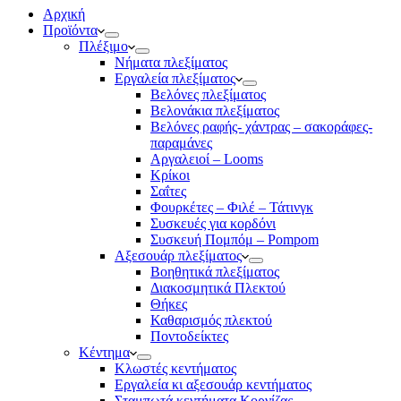
Αρχική
Προϊόντα
Πλέξιμο
Νήματα πλεξίματος
Εργαλεία πλεξίματος
Βελόνες πλεξίματος
Βελονάκια πλεξίματος
Βελόνες ραφής- χάντρας – σακοράφες-
παραμάνες
Αργαλειοί – Looms
Κρίκοι
Σαΐτες
Φουρκέτες – Φιλέ – Τάτινγκ
Συσκευές για κορδόνι
Συσκευή Πομπόμ – Pompom
Αξεσουάρ πλεξίματος
Βοηθητικά πλεξίματος
Διακοσμητικά Πλεκτού
Θήκες
Καθαρισμός πλεκτού
Ποντοδείκτες
Κέντημα
Κλωστές κεντήματος
Eργαλεία κι αξεσουάρ κεντήματος
Σταμπωτά κεντήματα Κορνίζας