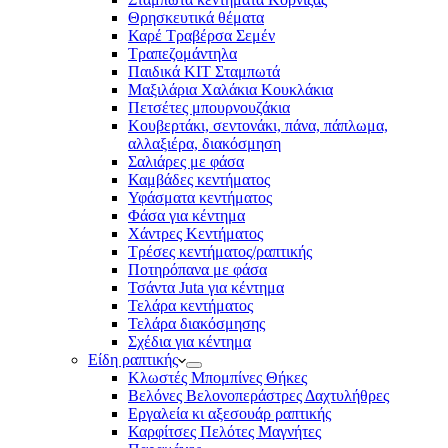
Θρησκευτικά θέματα
Καρέ Τραβέρσα Σεμέν
Τραπεζομάντηλα
Παιδικά KIT Σταμπωτά
Μαξιλάρια Χαλάκια Κουκλάκια
Πετσέτες μπουρνουζάκια
Κουβερτάκι, σεντονάκι, πάνα, πάπλωμα,
αλλαξιέρα, διακόσμηση
Σαλιάρες με φάσα
Καμβάδες κεντήματος
Υφάσματα κεντήματος
Φάσα για κέντημα
Χάντρες Κεντήματος
Τρέσες κεντήματος/ραπτικής
Ποτηρόπανα με φάσα
Τσάντα Juta για κέντημα
Τελάρα κεντήματος
Τελάρα διακόσμησης
Σχέδια για κέντημα
Είδη ραπτικής
Κλωστές Μπομπίνες Θήκες
Βελόνες Βελονοπεράστρες Δαχτυλήθρες
Εργαλεία κι αξεσουάρ ραπτικής
Καρφίτσες Πελότες Μαγνήτες