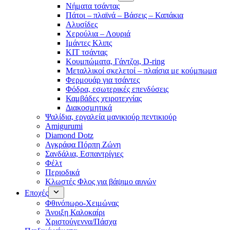
Νήματα τσάντας
Πάτοι – πλαϊνά – Βάσεις – Καπάκια
Αλυσίδες
Χερούλια – Λουριά
Ιμάντες Κλιπς
ΚΙΤ τσάντας
Κουμπώματα, Γάντζοι, D-ring
Μεταλλικοί σκελετοί – πλαίσια με κούμπωμα
Φερμουάρ για τσάντες
Φόδρα, εσωτερικές επενδύσεις
Καμβάδες χειροτεχνίας
Διακοσμητικά
Ψαλίδια, εργαλεία μανικιούρ πεντικιούρ
Amigurumi
Diamond Dotz
Αγκράφα Πόρπη Ζώνη
Σανδάλια, Εσπαντρίγιες
Φέλτ
Περιοδικά
Κλωστές Φλος για βάψιμο αυγών
Εποχές
Φθινόπωρο-Χειμώνας
Άνοιξη Καλοκαίρι
Χριστούγεννα/Πάσχα