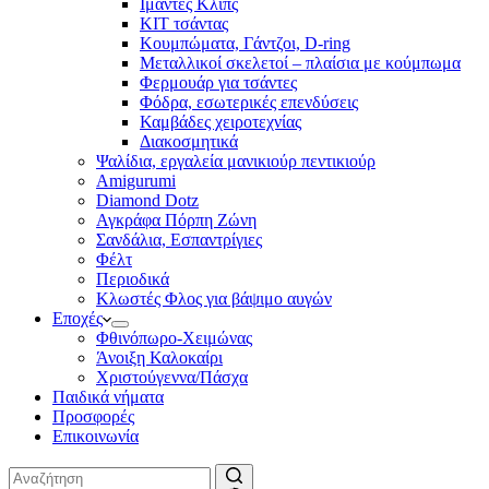
Ιμάντες Κλιπς
ΚΙΤ τσάντας
Κουμπώματα, Γάντζοι, D-ring
Μεταλλικοί σκελετοί – πλαίσια με κούμπωμα
Φερμουάρ για τσάντες
Φόδρα, εσωτερικές επενδύσεις
Καμβάδες χειροτεχνίας
Διακοσμητικά
Ψαλίδια, εργαλεία μανικιούρ πεντικιούρ
Amigurumi
Diamond Dotz
Αγκράφα Πόρπη Ζώνη
Σανδάλια, Εσπαντρίγιες
Φέλτ
Περιοδικά
Κλωστές Φλος για βάψιμο αυγών
Εποχές
Φθινόπωρο-Χειμώνας
Άνοιξη Καλοκαίρι
Χριστούγεννα/Πάσχα
Παιδικά νήματα
Προσφορές
Επικοινωνία