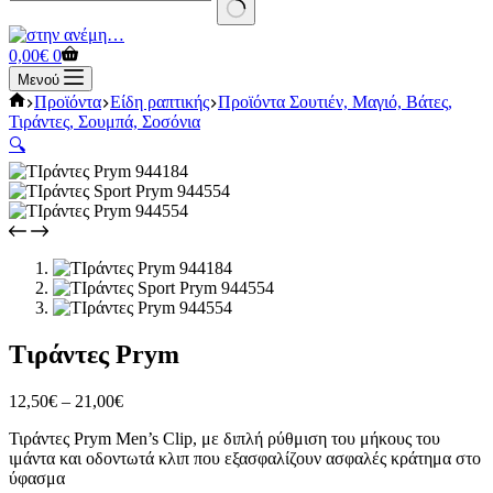
No
results
Καλάθι
0,00
€
0
Αγορών
Μενού
Αρχική
Προϊόντα
Είδη ραπτικής
Προϊόντα Σουτιέν, Μαγιό, Βάτες,
σελίδα
Τιράντες, Σουμπά, Σοσόνια
🔍
Τιράντες Prym
Price
12,50
€
–
21,00
€
range:
Τιράντες Prym Men’s Clip, με διπλή ρύθμιση του μήκους του
12,50€
ιμάντα και οδοντωτά κλιπ που εξασφαλίζουν ασφαλές κράτημα στο
through
ύφασμα
21,00€