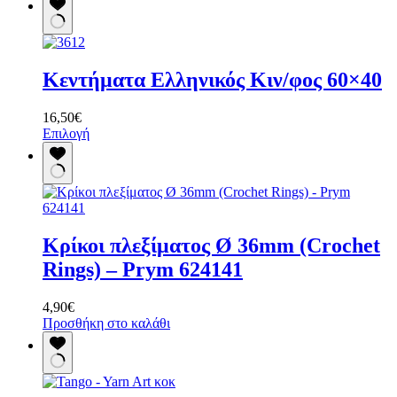
Κεντήματα Ελληνικός Κιν/φος 60×40
16,50
€
Αυτό
Επιλογή
το
προϊόν
έχει
πολλαπλές
παραλλαγές.
Οι
Κρίκοι πλεξίματος Ø 36mm (Crochet
επιλογές
μπορούν
Rings) – Prym 624141
να
επιλεγούν
4,90
€
στη
Προσθήκη στο καλάθι
σελίδα
του
προϊόντος