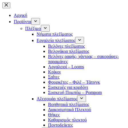
Μετάβαση
στο
περιεχόμενο
Αρχική
Προϊόντα
Πλέξιμο
Νήματα πλεξίματος
Εργαλεία πλεξίματος
Βελόνες πλεξίματος
Βελονάκια πλεξίματος
Βελόνες ραφής- χάντρας – σακοράφες-
παραμάνες
Αργαλειοί – Looms
Κρίκοι
Σαΐτες
Φουρκέτες – Φιλέ – Τάτινγκ
Συσκευές για κορδόνι
Συσκευή Πομπόμ – Pompom
Αξεσουάρ πλεξίματος
Βοηθητικά πλεξίματος
Διακοσμητικά Πλεκτού
Θήκες
Καθαρισμός πλεκτού
Ποντοδείκτες