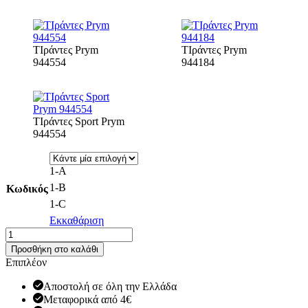
ΤΙράντες Prym
ΤΙράντες Prym
944554
944184
ΤΙράντες Sport Prym
944554
1-Α
1-B
Κωδικός
1-C
Εκκαθάριση
Τιράντες
Prym
Προσθήκη στο καλάθι
ποσότητα
Επιπλέον
Αποστολή σε όλη την Ελλάδα
Μεταφορικά από 4€