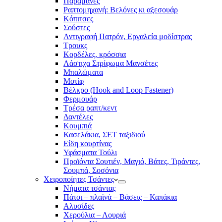
Παραμάνες
Ραπτομηχανή: Βελόνες κι αξεσουάρ
Κόπιτσες
Σούστες
Αντιγραφή Πατρόν, Εργαλεία μοδίστρας
Τρουκς
Κορδέλες, κρόσσια
Λάστιχα Στρίφωμα Μανσέτες
Μπαλώματα
Mοτίφ
Βέλκρο (Hook and Loop Fastener)
Φερμουάρ
Τρέσα ραπτ/κεντ
Δαντέλες
Κουμπιά
Κασελάκια, ΣΕΤ ταξιδιού
Είδη κουρτίνας
Υφάσματα Τούλι
Προϊόντα Σουτιέν, Μαγιό, Βάτες, Τιράντες,
Σουμπά, Σοσόνια
Χειροποίητες Τσάντες
Νήματα τσάντας
Πάτοι – πλαϊνά – Βάσεις – Καπάκια
Αλυσίδες
Χερούλια – Λουριά