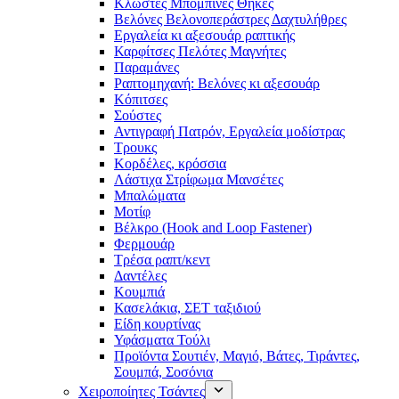
Κλωστές Μπομπίνες Θήκες
Βελόνες Βελονοπεράστρες Δαχτυλήθρες
Εργαλεία κι αξεσουάρ ραπτικής
Καρφίτσες Πελότες Μαγνήτες
Παραμάνες
Ραπτομηχανή: Βελόνες κι αξεσουάρ
Κόπιτσες
Σούστες
Αντιγραφή Πατρόν, Εργαλεία μοδίστρας
Τρουκς
Κορδέλες, κρόσσια
Λάστιχα Στρίφωμα Μανσέτες
Μπαλώματα
Mοτίφ
Βέλκρο (Hook and Loop Fastener)
Φερμουάρ
Τρέσα ραπτ/κεντ
Δαντέλες
Κουμπιά
Κασελάκια, ΣΕΤ ταξιδιού
Είδη κουρτίνας
Υφάσματα Τούλι
Προϊόντα Σουτιέν, Μαγιό, Βάτες, Τιράντες,
Σουμπά, Σοσόνια
Χειροποίητες Τσάντες