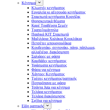
Κέντημα
Κλωστές κεντήματος
Eργαλεία κι αξεσουάρ κεντήματος
Σταμπωτά κεντήματα Κορνίζας
Θρησκευτικά θέματα
Καρέ Τραβέρσα Σεμέν
Τραπεζομάντηλα
Παιδικά KIT Σταμπωτά
Μαξιλάρια Χαλάκια Κουκλάκια
Πετσέτες μπουρνουζάκια
Κουβερτάκι, σεντονάκι, πάνα, πάπλωμα,
αλλαξιέρα, διακόσμηση
Σαλιάρες με φάσα
Καμβάδες κεντήματος
Υφάσματα κεντήματος
Φάσα για κέντημα
Χάντρες Κεντήματος
Τρέσες κεντήματος/ραπτικής
Ποτηρόπανα με φάσα
Τσάντα Juta για κέντημα
Τελάρα κεντήματος
Τελάρα διακόσμησης
Σχέδια για κέντημα
Είδη ραπτικής