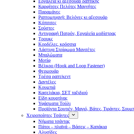
Εργαλεία κι αξεσουάρ ραπτικής
Καρφίτσες Πελότες Μαγνήτες
Παραμάνες
Ραπτομηχανή: Βελόνες κι αξεσουάρ
Κόπιτσες
Σούστες
Αντιγραφή Πατρόν, Εργαλεία μοδίστρας
Τρουκς
Κορδέλες, κρόσσια
Λάστιχα Στρίφωμα Μανσέτες
Μπαλώματα
Mοτίφ
Βέλκρο (Hook and Loop Fastener)
Φερμουάρ
Τρέσα ραπτ/κεντ
Δαντέλες
Κουμπιά
Κασελάκια, ΣΕΤ ταξιδιού
Είδη κουρτίνας
Υφάσματα Τούλι
Προϊόντα Σουτιέν, Μαγιό, Βάτες, Τιράντες, Σουμ
Χειροποίητες Τσάντες
Νήματα τσάντας
Πάτοι – πλαϊνά – Βάσεις – Καπάκια
Αλυσίδες