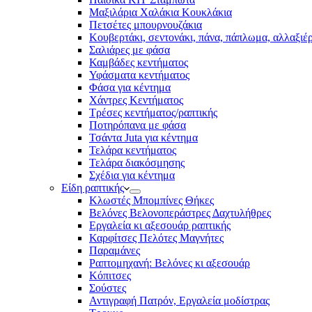
Μαξιλάρια Χαλάκια Κουκλάκια
Πετσέτες μπουρνουζάκια
Κουβερτάκι, σεντονάκι, πάνα, πάπλωμα, αλλαξιέ
Σαλιάρες με φάσα
Καμβάδες κεντήματος
Υφάσματα κεντήματος
Φάσα για κέντημα
Χάντρες Κεντήματος
Τρέσες κεντήματος/ραπτικής
Ποτηρόπανα με φάσα
Τσάντα Juta για κέντημα
Τελάρα κεντήματος
Τελάρα διακόσμησης
Σχέδια για κέντημα
Είδη ραπτικής
Κλωστές Μπομπίνες Θήκες
Βελόνες Βελονοπεράστρες Δαχτυλήθρες
Εργαλεία κι αξεσουάρ ραπτικής
Καρφίτσες Πελότες Μαγνήτες
Παραμάνες
Ραπτομηχανή: Βελόνες κι αξεσουάρ
Κόπιτσες
Σούστες
Αντιγραφή Πατρόν, Εργαλεία μοδίστρας