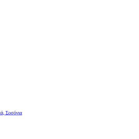
πά, Σοσόνια