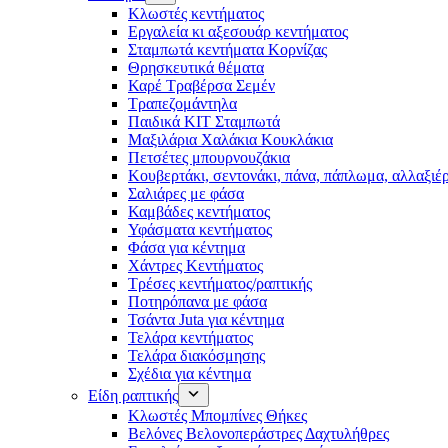
Κλωστές κεντήματος
Eργαλεία κι αξεσουάρ κεντήματος
Σταμπωτά κεντήματα Κορνίζας
Θρησκευτικά θέματα
Καρέ Τραβέρσα Σεμέν
Τραπεζομάντηλα
Παιδικά KIT Σταμπωτά
Μαξιλάρια Χαλάκια Κουκλάκια
Πετσέτες μπουρνουζάκια
Κουβερτάκι, σεντονάκι, πάνα, πάπλωμα, αλλαξιέ
Σαλιάρες με φάσα
Καμβάδες κεντήματος
Υφάσματα κεντήματος
Φάσα για κέντημα
Χάντρες Κεντήματος
Τρέσες κεντήματος/ραπτικής
Ποτηρόπανα με φάσα
Τσάντα Juta για κέντημα
Τελάρα κεντήματος
Τελάρα διακόσμησης
Σχέδια για κέντημα
Είδη ραπτικής
Κλωστές Μπομπίνες Θήκες
Βελόνες Βελονοπεράστρες Δαχτυλήθρες