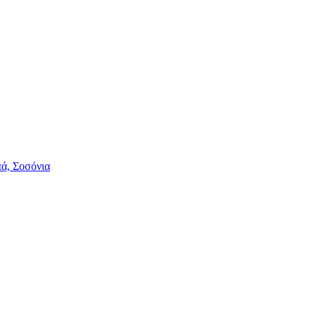
πά, Σοσόνια