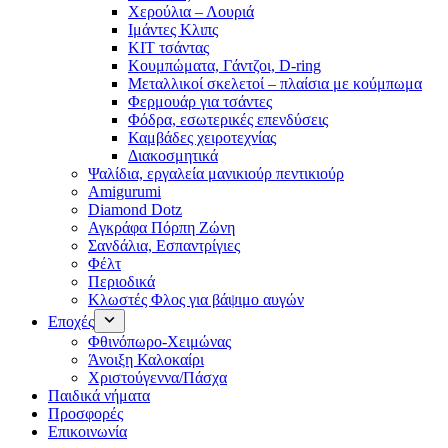
Χερούλια – Λουριά
Ιμάντες Κλιπς
ΚΙΤ τσάντας
Κουμπώματα, Γάντζοι, D-ring
Μεταλλικοί σκελετοί – πλαίσια με κούμπωμα
Φερμουάρ για τσάντες
Φόδρα, εσωτερικές επενδύσεις
Καμβάδες χειροτεχνίας
Διακοσμητικά
Ψαλίδια, εργαλεία μανικιούρ πεντικιούρ
Amigurumi
Diamond Dotz
Αγκράφα Πόρπη Ζώνη
Σανδάλια, Εσπαντρίγιες
Φέλτ
Περιοδικά
Κλωστές Φλος για βάψιμο αυγών
Εποχές
Φθινόπωρο-Χειμώνας
Άνοιξη Καλοκαίρι
Χριστούγεννα/Πάσχα
Παιδικά νήματα
Προσφορές
Επικοινωνία