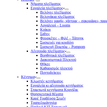
Νήματα πλεξίματος
Εργαλεία πλεξίματος
Βελόνες πλεξίματος
Βελονάκια πλεξίματος
Βελόνες ραφής- χάντρας – σακοράφες- παρ
Αργαλειοί – Looms
Κρίκοι
Σαΐτες
Φουρκέτες – Φιλέ – Τάτινγκ
Συσκευές για κορδόνι
Συσκευή Πομπόμ – Pompom
Αξεσουάρ πλεξίματος
Βοηθητικά πλεξίματος
Διακοσμητικά Πλεκτού
Θήκες
Καθαρισμός πλεκτού
Ποντοδείκτες
Κέντημα
Κλωστές κεντήματος
Eργαλεία κι αξεσουάρ κεντήματος
Σταμπωτά κεντήματα Κορνίζας
Θρησκευτικά θέματα
Καρέ Τραβέρσα Σεμέν
Τραπεζομάντηλα
Παιδικά KIT Σταμπωτά