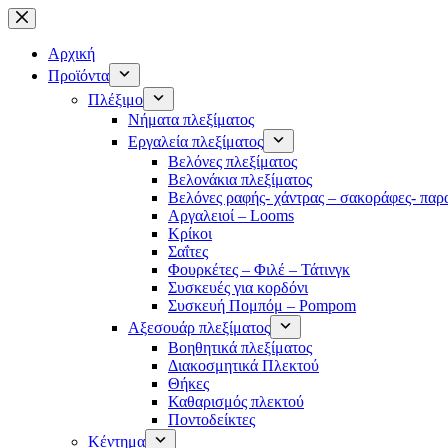
Μετάβαση
στο
περιεχόμενο
Αρχική
Προϊόντα
Πλέξιμο
Νήματα πλεξίματος
Εργαλεία πλεξίματος
Βελόνες πλεξίματος
Βελονάκια πλεξίματος
Βελόνες ραφής- χάντρας – σακοράφες- παρ
Αργαλειοί – Looms
Κρίκοι
Σαΐτες
Φουρκέτες – Φιλέ – Τάτινγκ
Συσκευές για κορδόνι
Συσκευή Πομπόμ – Pompom
Αξεσουάρ πλεξίματος
Βοηθητικά πλεξίματος
Διακοσμητικά Πλεκτού
Θήκες
Καθαρισμός πλεκτού
Ποντοδείκτες
Κέντημα