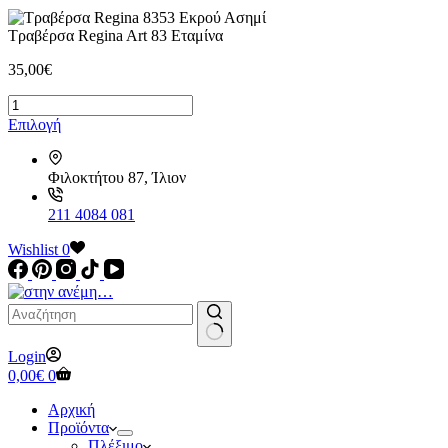
Τραβέρσα Regina Art 83 Εταμίνα
35,00
€
Τραβέρσα
Regina
Αυτό
Επιλογή
Art
το
83
προϊόν
Εταμίνα
Φιλοκτήτου 87, Ίλιον
έχει
ποσότητα
πολλαπλές
παραλλαγές.
211 4084 081
Οι
Wishlist
επιλογές
0
μπορούν
να
επιλεγούν
στη
σελίδα
No
Login
του
results
Καλάθι
0,00
€
0
προϊόντος
Αγορών
Αρχική
Προϊόντα
Πλέξιμο