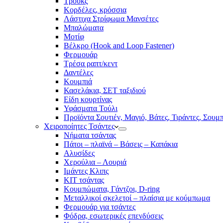
Τρουκς
Κορδέλες, κρόσσια
Λάστιχα Στρίφωμα Μανσέτες
Μπαλώματα
Mοτίφ
Βέλκρο (Hook and Loop Fastener)
Φερμουάρ
Τρέσα ραπτ/κεντ
Δαντέλες
Κουμπιά
Κασελάκια, ΣΕΤ ταξιδιού
Είδη κουρτίνας
Υφάσματα Τούλι
Προϊόντα Σουτιέν, Μαγιό, Βάτες, Τιράντες, Σουμ
Χειροποίητες Τσάντες
Νήματα τσάντας
Πάτοι – πλαϊνά – Βάσεις – Καπάκια
Αλυσίδες
Χερούλια – Λουριά
Ιμάντες Κλιπς
ΚΙΤ τσάντας
Κουμπώματα, Γάντζοι, D-ring
Μεταλλικοί σκελετοί – πλαίσια με κούμπωμα
Φερμουάρ για τσάντες
Φόδρα, εσωτερικές επενδύσεις