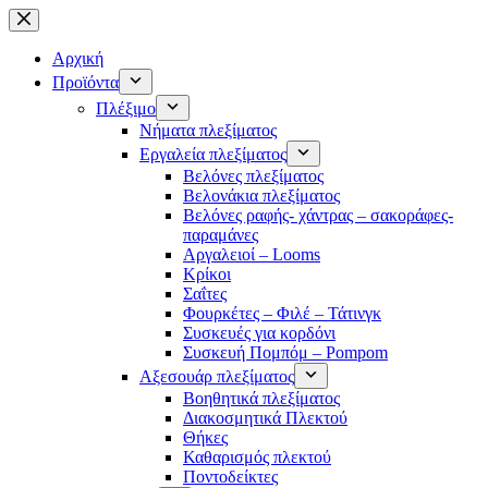
Μετάβαση
στο
περιεχόμενο
Αρχική
Προϊόντα
Πλέξιμο
Νήματα πλεξίματος
Εργαλεία πλεξίματος
Βελόνες πλεξίματος
Βελονάκια πλεξίματος
Βελόνες ραφής- χάντρας – σακοράφες-
παραμάνες
Αργαλειοί – Looms
Κρίκοι
Σαΐτες
Φουρκέτες – Φιλέ – Τάτινγκ
Συσκευές για κορδόνι
Συσκευή Πομπόμ – Pompom
Αξεσουάρ πλεξίματος
Βοηθητικά πλεξίματος
Διακοσμητικά Πλεκτού
Θήκες
Καθαρισμός πλεκτού
Ποντοδείκτες