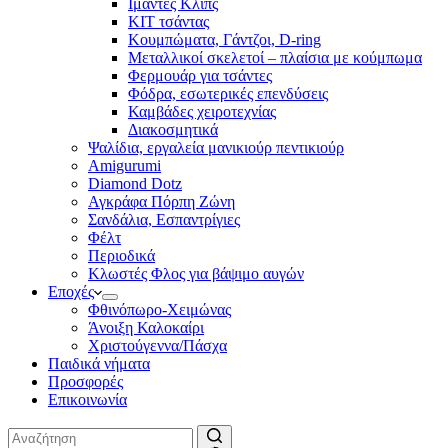
Ιμάντες Κλιπς
ΚΙΤ τσάντας
Κουμπώματα, Γάντζοι, D-ring
Μεταλλικοί σκελετοί – πλαίσια με κούμπωμα
Φερμουάρ για τσάντες
Φόδρα, εσωτερικές επενδύσεις
Καμβάδες χειροτεχνίας
Διακοσμητικά
Ψαλίδια, εργαλεία μανικιούρ πεντικιούρ
Amigurumi
Diamond Dotz
Αγκράφα Πόρπη Ζώνη
Σανδάλια, Εσπαντρίγιες
Φέλτ
Περιοδικά
Κλωστές Φλος για βάψιμο αυγών
Εποχές
Φθινόπωρο-Χειμώνας
Άνοιξη Καλοκαίρι
Χριστούγεννα/Πάσχα
Παιδικά νήματα
Προσφορές
Επικοινωνία