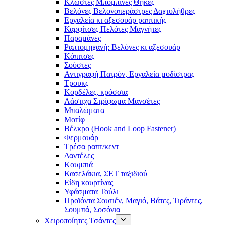
Κλωστές Μπομπίνες Θήκες
Βελόνες Βελονοπεράστρες Δαχτυλήθρες
Εργαλεία κι αξεσουάρ ραπτικής
Καρφίτσες Πελότες Μαγνήτες
Παραμάνες
Ραπτομηχανή: Βελόνες κι αξεσουάρ
Κόπιτσες
Σούστες
Αντιγραφή Πατρόν, Εργαλεία μοδίστρας
Τρουκς
Κορδέλες, κρόσσια
Λάστιχα Στρίφωμα Μανσέτες
Μπαλώματα
Mοτίφ
Βέλκρο (Hook and Loop Fastener)
Φερμουάρ
Τρέσα ραπτ/κεντ
Δαντέλες
Κουμπιά
Κασελάκια, ΣΕΤ ταξιδιού
Είδη κουρτίνας
Υφάσματα Τούλι
Προϊόντα Σουτιέν, Μαγιό, Βάτες, Τιράντες,
Σουμπά, Σοσόνια
Χειροποίητες Τσάντες