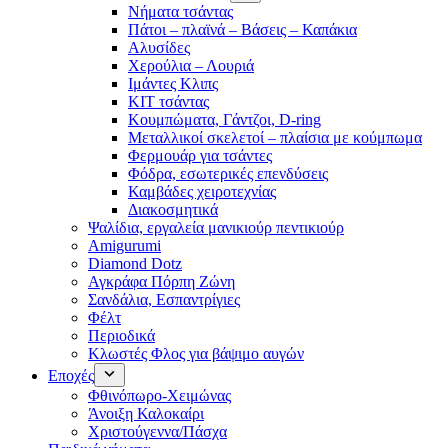
Νήματα τσάντας
Πάτοι – πλαϊνά – Βάσεις – Καπάκια
Αλυσίδες
Χερούλια – Λουριά
Ιμάντες Κλιπς
ΚΙΤ τσάντας
Κουμπώματα, Γάντζοι, D-ring
Μεταλλικοί σκελετοί – πλαίσια με κούμπωμα
Φερμουάρ για τσάντες
Φόδρα, εσωτερικές επενδύσεις
Καμβάδες χειροτεχνίας
Διακοσμητικά
Ψαλίδια, εργαλεία μανικιούρ πεντικιούρ
Amigurumi
Diamond Dotz
Αγκράφα Πόρπη Ζώνη
Σανδάλια, Εσπαντρίγιες
Φέλτ
Περιοδικά
Κλωστές Φλος για βάψιμο αυγών
Εποχές
Φθινόπωρο-Χειμώνας
Άνοιξη Καλοκαίρι
Χριστούγεννα/Πάσχα