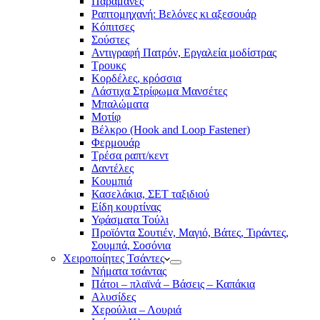
Παραμάνες
Ραπτομηχανή: Βελόνες κι αξεσουάρ
Κόπιτσες
Σούστες
Αντιγραφή Πατρόν, Εργαλεία μοδίστρας
Τρουκς
Κορδέλες, κρόσσια
Λάστιχα Στρίφωμα Μανσέτες
Μπαλώματα
Mοτίφ
Βέλκρο (Hook and Loop Fastener)
Φερμουάρ
Τρέσα ραπτ/κεντ
Δαντέλες
Κουμπιά
Κασελάκια, ΣΕΤ ταξιδιού
Είδη κουρτίνας
Υφάσματα Τούλι
Προϊόντα Σουτιέν, Μαγιό, Βάτες, Τιράντες,
Σουμπά, Σοσόνια
Χειροποίητες Τσάντες
Νήματα τσάντας
Πάτοι – πλαϊνά – Βάσεις – Καπάκια
Αλυσίδες
Χερούλια – Λουριά