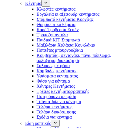
Κέντημα
Κλωστές κεντήματος
Eργαλεία κι αξεσουάρ κεντήματος
Σταμπωτά κεντήματα Κορνίζας
Θρησκευτικά θέματα
Καρέ Τραβέρσα Σεμέν
Τραπεζομάντηλα
Παιδικά KIT Σταμπωτά
Μαξιλάρια Χαλάκια Κουκλάκια
Πετσέτες μπουρνουζάκια
Κουβερτάκι, σεντονάκι, πάνα, πάπλωμα,
αλλαξιέρα, διακόσμηση
Σαλιάρες με φάσα
Καμβάδες κεντήματος
Υφάσματα κεντήματος
Φάσα για κέντημα
Χάντρες Κεντήματος
Τρέσες κεντήματος/ραπτικής
Ποτηρόπανα με φάσα
Τσάντα Juta για κέντημα
Τελάρα κεντήματος
Τελάρα διακόσμησης
Σχέδια για κέντημα
Είδη ραπτικής