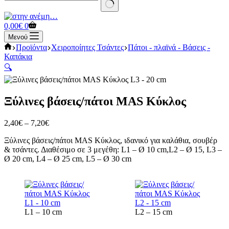
No
results
Καλάθι
0,00
€
0
Αγορών
Μενού
Αρχική
Προϊόντα
Χειροποίητες Τσάντες
Πάτοι - πλαϊνά - Βάσεις -
σελίδα
Καπάκια
🔍
Ξύλινες βάσεις/πάτοι MAS Κύκλος
Price
2,40
€
–
7,20
€
range:
Ξύλινες βάσεις/πάτοι MAS Κύκλος, ιδανικό για καλάθια, σουβέρ
2,40€
& τσάντες. Διαθέσιμο σε 3 μεγέθη: L1 – Ø 10 cm,L2 – Ø 15, L3 –
through
Ø 20 cm, L4 – Ø 25 cm, L5 – Ø 30 cm
7,20€
L1 – 10 cm
L2 – 15 cm