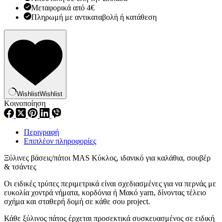
ποσότητα
Μεταφορικά από 4€
Πληρωμή με αντικαταβολή ή κατάθεση
Wishlist
Wishlist
Κοινοποίηση
Περιγραφή
Επιπλέον πληροφορίες
Ξύλινες βάσεις/πάτοι MAS Κύκλος, ιδανικό για καλάθια, σουβέρ
& τσάντες
Οι ειδικές τρύπες περιμετρικά είναι σχεδιασμένες για να περνάς με
ευκολία χοντρά νήματα, κορδόνια ή Μακό yarn, δίνοντας τέλειο
σχήμα και σταθερή δομή σε κάθε σου project.
Κάθε ξύλινος πάτος έρχεται προσεκτικά συσκευασμένος σε ειδική