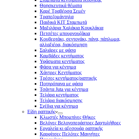
Θρησκευτικά θέματα
Καρέ Τραβέρσα Σεμέν
Τραπεζομάντηλα
Παιδικά KIT Σταμπωτά
Μαξιλάρια Χαλάκια Κουκλάκια
Πετσέτες μπουρνουζάκια
Κουβερτάκι, σεντονάκι, πάνα, πάπλωμα,
αλλαξιέρα, διακόσμηση
Σαλιάρες με φάσα
Καμβάδες κεντήματος
Υφάσματα κεντήματος
Φάσα για κέντημα
Χάντρες Κεντήματος
Τρέσες κεντήματος/ραπτικής
Ποτηρόπανα με φάσα
Τσάντα Juta για κέντημα
Τελάρα κεντήματος
Τελάρα διακόσμησης
Σχέδια για κέντημα
Είδη ραπτικής
Κλωστές Μπομπίνες Θήκες
Βελόνες Βελονοπεράστρες Δαχτυλήθρες
Εργαλεία κι αξεσουάρ ραπτικής
Καρφίτσες Πελότες Μαγνήτες