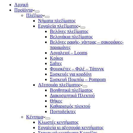
Αρχική
Προϊόντα
Πλέξιμο
Νήματα πλεξίματος
Εργαλεία πλεξίματος
Βελόνες πλεξίματος
Βελονάκια πλεξίματος
Βελόνες ραφής- χάντρας – σακοράφες-
παραμάνες
Αργαλειοί – Looms
Κρίκοι
Σαΐτες
Φουρκέτες – Φιλέ – Τάτινγκ
Συσκευές για κορδόνι
Συσκευή Πομπόμ – Pompom
Αξεσουάρ πλεξίματος
Βοηθητικά πλεξίματος
Διακοσμητικά Πλεκτού
Θήκες
Καθαρισμός πλεκτού
Ποντοδείκτες
Κέντημα
Κλωστές κεντήματος
Eργαλεία κι αξεσουάρ κεντήματος
Σταμπωτά κεντήματα Κορνίζας