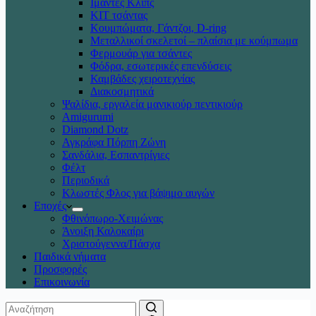
Ιμάντες Κλιπς
ΚΙΤ τσάντας
Κουμπώματα, Γάντζοι, D-ring
Μεταλλικοί σκελετοί – πλαίσια με κούμπωμα
Φερμουάρ για τσάντες
Φόδρα, εσωτερικές επενδύσεις
Καμβάδες χειροτεχνίας
Διακοσμητικά
Ψαλίδια, εργαλεία μανικιούρ πεντικιούρ
Amigurumi
Diamond Dotz
Αγκράφα Πόρπη Ζώνη
Σανδάλια, Εσπαντρίγιες
Φέλτ
Περιοδικά
Κλωστές Φλος για βάψιμο αυγών
Εποχές
Φθινόπωρο-Χειμώνας
Άνοιξη Καλοκαίρι
Χριστούγεννα/Πάσχα
Παιδικά νήματα
Προσφορές
Επικοινωνία