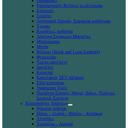
Παραμάνες
Ραπτομηχανή: Βελόνες κι αξεσουάρ
Κόπιτσες
Σούστες
Αντιγραφή Πατρόν, Εργαλεία μοδίστρας
Τρουκς
Κορδέλες, κρόσσια
Λάστιχα Στρίφωμα Μανσέτες
Μπαλώματα
Mοτίφ
Βέλκρο (Hook and Loop Fastener)
Φερμουάρ
Τρέσα ραπτ/κεντ
Δαντέλες
Κουμπιά
Κασελάκια, ΣΕΤ ταξιδιού
Είδη κουρτίνας
Υφάσματα Τούλι
Προϊόντα Σουτιέν, Μαγιό, Βάτες, Τιράντες,
Σουμπά, Σοσόνια
Χειροποίητες Τσάντες
Νήματα τσάντας
Πάτοι – πλαϊνά – Βάσεις – Καπάκια
Αλυσίδες
Χερούλια – Λουριά