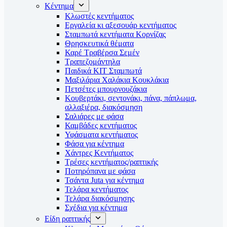
Κέντημα
Κλωστές κεντήματος
Eργαλεία κι αξεσουάρ κεντήματος
Σταμπωτά κεντήματα Κορνίζας
Θρησκευτικά θέματα
Καρέ Τραβέρσα Σεμέν
Τραπεζομάντηλα
Παιδικά KIT Σταμπωτά
Μαξιλάρια Χαλάκια Κουκλάκια
Πετσέτες μπουρνουζάκια
Κουβερτάκι, σεντονάκι, πάνα, πάπλωμα,
αλλαξιέρα, διακόσμηση
Σαλιάρες με φάσα
Καμβάδες κεντήματος
Υφάσματα κεντήματος
Φάσα για κέντημα
Χάντρες Κεντήματος
Τρέσες κεντήματος/ραπτικής
Ποτηρόπανα με φάσα
Τσάντα Juta για κέντημα
Τελάρα κεντήματος
Τελάρα διακόσμησης
Σχέδια για κέντημα
Είδη ραπτικής