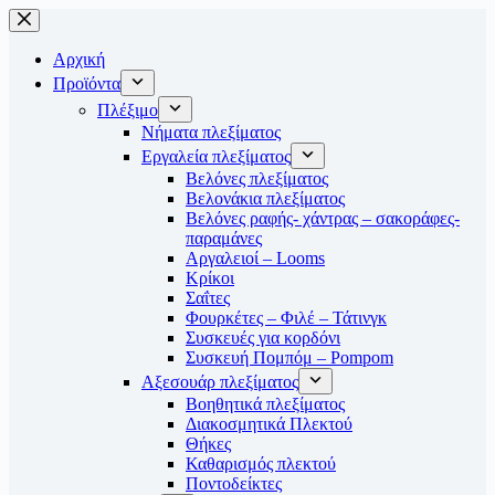
Μετάβαση
στο
περιεχόμενο
Αρχική
Προϊόντα
Πλέξιμο
Νήματα πλεξίματος
Εργαλεία πλεξίματος
Βελόνες πλεξίματος
Βελονάκια πλεξίματος
Βελόνες ραφής- χάντρας – σακοράφες-
παραμάνες
Αργαλειοί – Looms
Κρίκοι
Σαΐτες
Φουρκέτες – Φιλέ – Τάτινγκ
Συσκευές για κορδόνι
Συσκευή Πομπόμ – Pompom
Αξεσουάρ πλεξίματος
Βοηθητικά πλεξίματος
Διακοσμητικά Πλεκτού
Θήκες
Καθαρισμός πλεκτού
Ποντοδείκτες