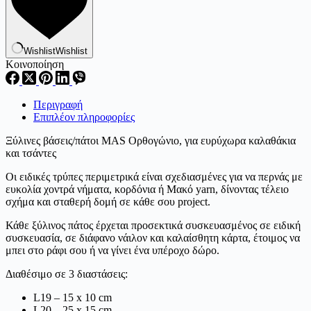
Wishlist
Wishlist
Κοινοποίηση
Περιγραφή
Επιπλέον πληροφορίες
Ξύλινες βάσεις/πάτοι MAS Ορθογώνιο, για ευρύχωρα καλαθάκια
και τσάντες
Οι ειδικές τρύπες περιμετρικά είναι σχεδιασμένες για να περνάς με
ευκολία χοντρά νήματα, κορδόνια ή Μακό yarn, δίνοντας τέλειο
σχήμα και σταθερή δομή σε κάθε σου project.
Κάθε ξύλινος πάτος έρχεται προσεκτικά συσκευασμένος σε ειδική
συσκευασία, σε διάφανο νάιλον και καλαίσθητη κάρτα, έτοιμος να
μπει στο ράφι σου ή να γίνει ένα υπέροχο δώρο.
Διαθέσιμο σε 3 διαστάσεις:
L19 – 15 x 10 cm
L20 – 25 x 15 cm