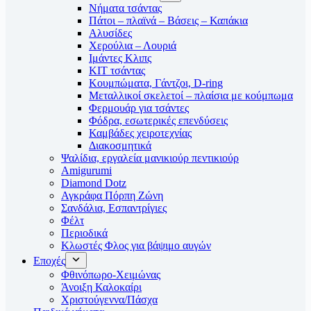
Νήματα τσάντας
Πάτοι – πλαϊνά – Βάσεις – Καπάκια
Αλυσίδες
Χερούλια – Λουριά
Ιμάντες Κλιπς
ΚΙΤ τσάντας
Κουμπώματα, Γάντζοι, D-ring
Μεταλλικοί σκελετοί – πλαίσια με κούμπωμα
Φερμουάρ για τσάντες
Φόδρα, εσωτερικές επενδύσεις
Καμβάδες χειροτεχνίας
Διακοσμητικά
Ψαλίδια, εργαλεία μανικιούρ πεντικιούρ
Amigurumi
Diamond Dotz
Αγκράφα Πόρπη Ζώνη
Σανδάλια, Εσπαντρίγιες
Φέλτ
Περιοδικά
Κλωστές Φλος για βάψιμο αυγών
Εποχές
Φθινόπωρο-Χειμώνας
Άνοιξη Καλοκαίρι
Χριστούγεννα/Πάσχα