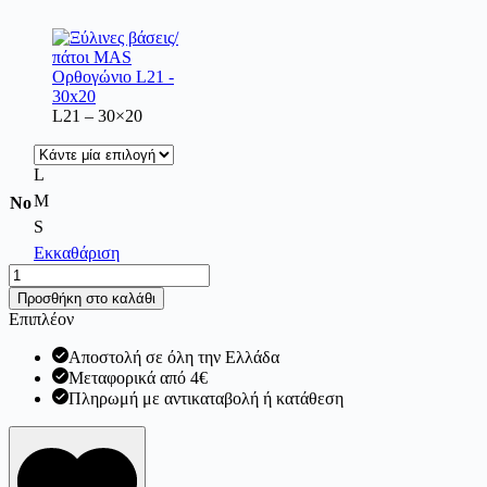
L21 – 30×20
L
M
No
S
Εκκαθάριση
Ξύλινες
βάσεις/
Προσθήκη στο καλάθι
πάτοι
Επιπλέον
MAS
Ορθογώνιο
Αποστολή σε όλη την Ελλάδα
ποσότητα
Μεταφορικά από 4€
Πληρωμή με αντικαταβολή ή κατάθεση