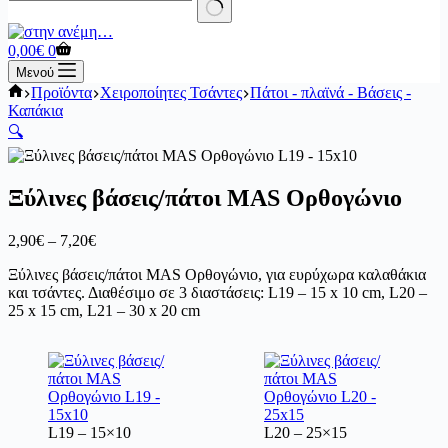
No
results
Καλάθι
0,00
€
0
Αγορών
Μενού
Αρχική
Προϊόντα
Χειροποίητες Τσάντες
Πάτοι - πλαϊνά - Βάσεις -
σελίδα
Καπάκια
🔍
Ξύλινες βάσεις/πάτοι MAS Ορθογώνιο
Price
2,90
€
–
7,20
€
range:
Ξύλινες βάσεις/πάτοι MAS Ορθογώνιο, για ευρύχωρα καλαθάκια
2,90€
και τσάντες. Διαθέσιμο σε 3 διαστάσεις: L19 – 15 x 10 cm, L20 –
through
25 x 15 cm, L21 – 30 x 20 cm
7,20€
L19 – 15×10
L20 – 25×15