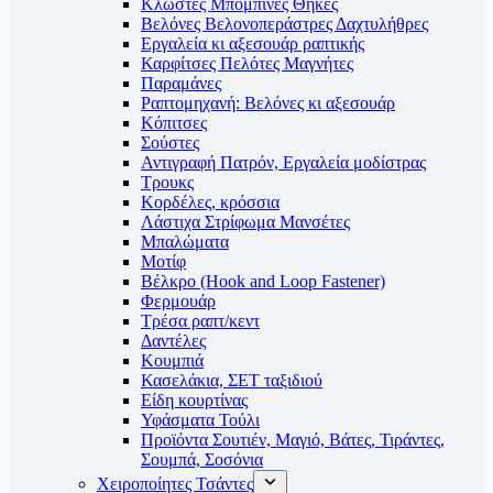
Κλωστές Μπομπίνες Θήκες
Βελόνες Βελονοπεράστρες Δαχτυλήθρες
Εργαλεία κι αξεσουάρ ραπτικής
Καρφίτσες Πελότες Μαγνήτες
Παραμάνες
Ραπτομηχανή: Βελόνες κι αξεσουάρ
Κόπιτσες
Σούστες
Αντιγραφή Πατρόν, Εργαλεία μοδίστρας
Τρουκς
Κορδέλες, κρόσσια
Λάστιχα Στρίφωμα Μανσέτες
Μπαλώματα
Mοτίφ
Βέλκρο (Hook and Loop Fastener)
Φερμουάρ
Τρέσα ραπτ/κεντ
Δαντέλες
Κουμπιά
Κασελάκια, ΣΕΤ ταξιδιού
Είδη κουρτίνας
Υφάσματα Τούλι
Προϊόντα Σουτιέν, Μαγιό, Βάτες, Τιράντες,
Σουμπά, Σοσόνια
Χειροποίητες Τσάντες