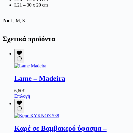
L21 – 30 x 20 cm
No
L, M, S
Σχετικά προϊόντα
Lame – Madeira
6,60
€
Αυτό
Επιλογή
το
προϊόν
έχει
πολλαπλές
παραλλαγές.
Καρέ σε Βαμβακερό ύφασμα –
Οι