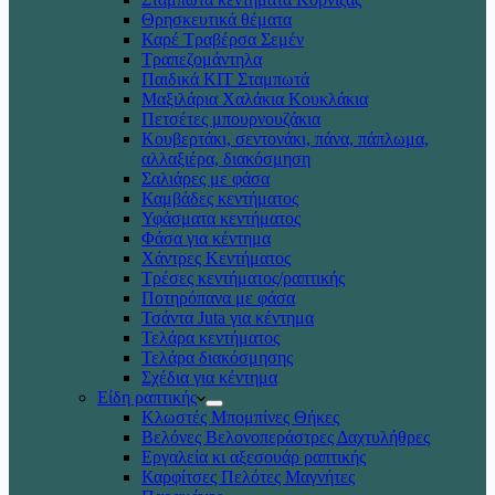
Θρησκευτικά θέματα
Καρέ Τραβέρσα Σεμέν
Τραπεζομάντηλα
Παιδικά KIT Σταμπωτά
Μαξιλάρια Χαλάκια Κουκλάκια
Πετσέτες μπουρνουζάκια
Κουβερτάκι, σεντονάκι, πάνα, πάπλωμα,
αλλαξιέρα, διακόσμηση
Σαλιάρες με φάσα
Καμβάδες κεντήματος
Υφάσματα κεντήματος
Φάσα για κέντημα
Χάντρες Κεντήματος
Τρέσες κεντήματος/ραπτικής
Ποτηρόπανα με φάσα
Τσάντα Juta για κέντημα
Τελάρα κεντήματος
Τελάρα διακόσμησης
Σχέδια για κέντημα
Είδη ραπτικής
Κλωστές Μπομπίνες Θήκες
Βελόνες Βελονοπεράστρες Δαχτυλήθρες
Εργαλεία κι αξεσουάρ ραπτικής
Καρφίτσες Πελότες Μαγνήτες