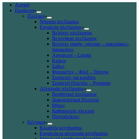
Αρχική
Προϊόντα
Πλέξιμο
Νήματα πλεξίματος
Εργαλεία πλεξίματος
Βελόνες πλεξίματος
Βελονάκια πλεξίματος
Βελόνες ραφής- χάντρας – σακοράφες-
παραμάνες
Αργαλειοί – Looms
Κρίκοι
Σαΐτες
Φουρκέτες – Φιλέ – Τάτινγκ
Συσκευές για κορδόνι
Συσκευή Πομπόμ – Pompom
Αξεσουάρ πλεξίματος
Βοηθητικά πλεξίματος
Διακοσμητικά Πλεκτού
Θήκες
Καθαρισμός πλεκτού
Ποντοδείκτες
Κέντημα
Κλωστές κεντήματος
Eργαλεία κι αξεσουάρ κεντήματος
Σταμπωτά κεντήματα Κορνίζας