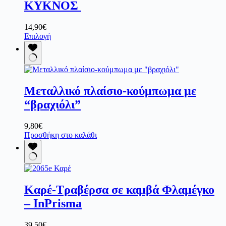
επιλογές
ΚΥΚΝΟΣ
μπορούν
να
14,90
€
επιλεγούν
Αυτό
Επιλογή
στη
το
σελίδα
προϊόν
του
έχει
προϊόντος
πολλαπλές
παραλλαγές.
Μεταλλικό πλαίσιο-κούμπωμα με
Οι
επιλογές
“βραχιόλι”
μπορούν
να
9,80
€
επιλεγούν
Προσθήκη στο καλάθι
στη
σελίδα
του
προϊόντος
Καρέ-Τραβέρσα σε καμβά Φλαμέγκο
– InPrisma
39,50
€